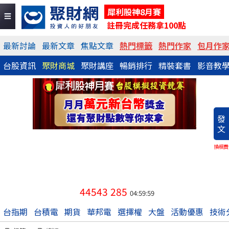
犀利股神8月賽
註冊完成任務拿100點
最新討論
最新文章
焦點文章
熱門標籤
熱門作家
包月作
台股資訊
聚財商城
聚財講座
暢銷排行
精裝套書
影音教
發
文
換稿費
44543
285
04:59:59
台指期
台積電
期貨
華邦電
選擇權
大盤
活動優惠
技術