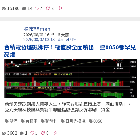
15190
14
2
股市韭man
2026/08/01 16:45 - 6 天前
2026/08/02 03:18 - daniel719
台積電發爐飆漲停！權值股全面噴出 連0050都罕見
亮燈
前幾天還跌到讓人懷疑人生，昨天台股卻直接上演「滿血復活」。
受到美股科技股與費城半導體指數強勢反彈激勵，資金
鴻海
台積電
聯發科
日月光投控
0050
3662
1
0