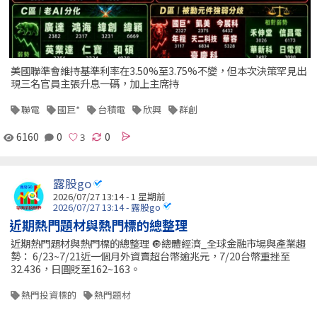
美國聯準會維持基準利率在3.50%至3.75%不變，但本次決策罕見出
現三名官員主張升息一碼，加上主席持
聯電
國巨*
台積電
欣興
群創
6160
0
0
露股go
2026/07/27 13:14 - 1 星期前
2026/07/27 13:14 - 露股go
近期熱門題材與熱門標的總整理
近期熱門題材與熱門標的總整理 🔘總體經濟_全球金融市場與產業趨
勢： 6/23~7/21近一個月外資賣超台幣逾兆元，7/20台幣重挫至
32.436，日圓貶至162~163。
熱門投資標的
熱門題材