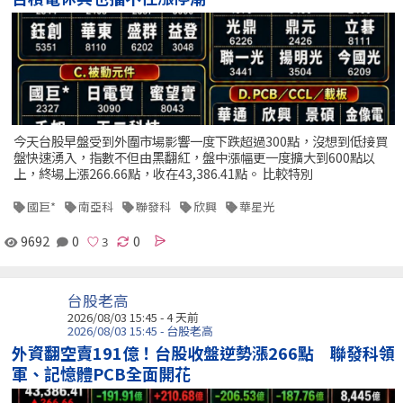
今天台股早盤受到外圍市場影響一度下跌超過300點，沒想到低接買
盤快速湧入，指數不但由黑翻紅，盤中漲幅更一度擴大到600點以
上，終場上漲266.66點，收在43,386.41點。 比較特別
國巨*
南亞科
聯發科
欣興
華星光
9692
0
0
台股老高
2026/08/03 15:45 - 4 天前
2026/08/03 15:45 - 台股老高
外資翻空賣191億！台股收盤逆勢漲266點 聯發科領
軍、記憶體PCB全面開花