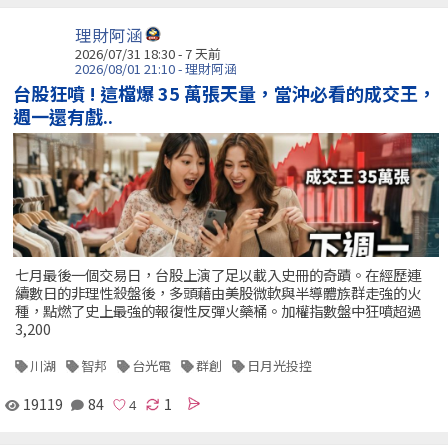
理財阿涵
2026/07/31 18:30 - 7 天前
2026/08/01 21:10 - 理財阿涵
台股狂噴 ! 這檔爆 35 萬張天量，當沖必看的成交王，
週一還有戲..
七月最後一個交易日，台股上演了足以載入史冊的奇蹟。在經歷連
續數日的非理性殺盤後，多頭藉由美股微軟與半導體族群走強的火
種，點燃了史上最強的報復性反彈火藥桶。加權指數盤中狂噴超過
3,200
川湖
智邦
台光電
群創
日月光投控
19119
84
1