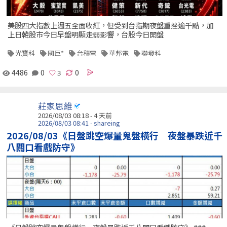
美股四大指數上週五全面收紅，但受到台指期夜盤重挫逾千點，加
上日韓股市今日早盤明顯走弱影響，台股今日開盤
光寶科
國巨*
台積電
華邦電
聯發科
4486
0
0
莊家思維
2026/08/03 08:18 - 4 天前
2026/08/03 08:41 - shareing
2026/08/03《日盤跳空爆量鬼盤橫行 夜盤暴跌近千
八關口看戲防守》