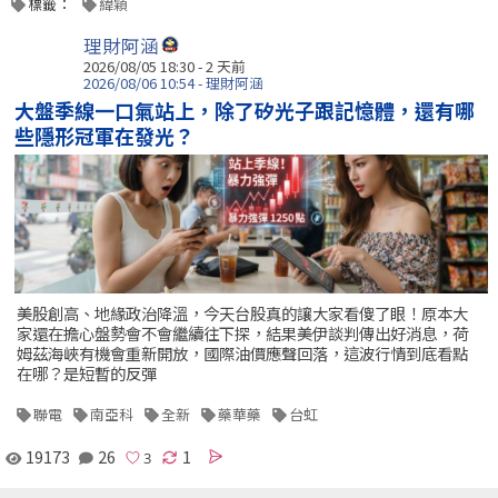
標籤：
緯穎
理財阿涵
2026/08/05 18:30 - 2 天前
2026/08/06 10:54 - 理財阿涵
大盤季線一口氣站上，除了矽光子跟記憶體，還有哪
些隱形冠軍在發光？
美股創高、地緣政治降溫，今天台股真的讓大家看傻了眼！原本大
家還在擔心盤勢會不會繼續往下探，結果美伊談判傳出好消息，荷
姆茲海峽有機會重新開放，國際油價應聲回落，這波行情到底看點
在哪？是短暫的反彈
聯電
南亞科
全新
藥華藥
台虹
19173
26
1