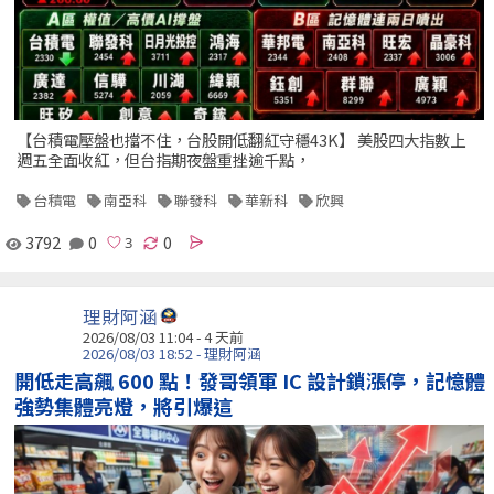
【台積電壓盤也擋不住，台股開低翻紅守穩43K】 美股四大指數上
週五全面收紅，但台指期夜盤重挫逾千點，
台積電
南亞科
聯發科
華新科
欣興
3792
0
0
理財阿涵
2026/08/03 11:04 - 4 天前
2026/08/03 18:52 - 理財阿涵
開低走高飆 600 點！發哥領軍 IC 設計鎖漲停，記憶體
強勢集體亮燈，將引爆這