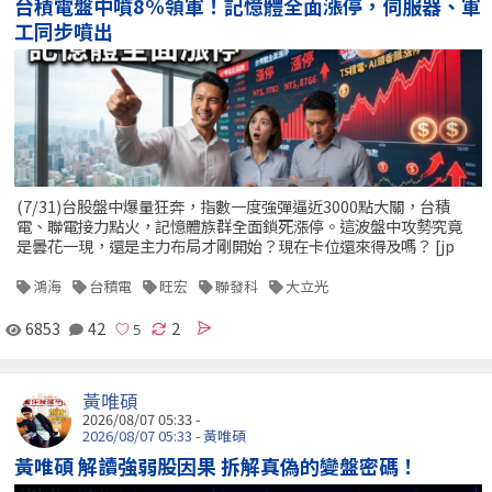
台積電盤中噴8%領軍！記憶體全面漲停，伺服器、軍
工同步噴出
(7/31)台股盤中爆量狂奔，指數一度強彈逼近3000點大關，台積
電、聯電接力點火，記憶體族群全面鎖死漲停。這波盤中攻勢究竟
是曇花一現，還是主力布局才剛開始？現在卡位還來得及嗎？ [jp
鴻海
台積電
旺宏
聯發科
大立光
6853
42
2
黃唯碩
2026/08/07 05:33 -
2026/08/07 05:33 - 黃唯碩
黃唯碩 解讀強弱股因果 拆解真偽的變盤密碼！