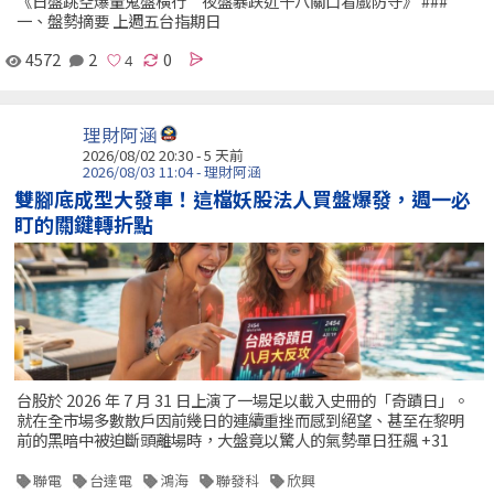
《日盤跳空爆量鬼盤橫行 夜盤暴跌近千八關口看戲防守》 ###
一、盤勢摘要 上週五台指期日
4572
2
0
理財阿涵
2026/08/02 20:30 - 5 天前
2026/08/03 11:04 - 理財阿涵
雙腳底成型大發車！這檔妖股法人買盤爆發，週一必
盯的關鍵轉折點
台股於 2026 年 7 月 31 日上演了一場足以載入史冊的「奇蹟日」。
就在全市場多數散戶因前幾日的連續重挫而感到絕望、甚至在黎明
前的黑暗中被迫斷頭離場時，大盤竟以驚人的氣勢單日狂飆 +31
聯電
台達電
鴻海
聯發科
欣興