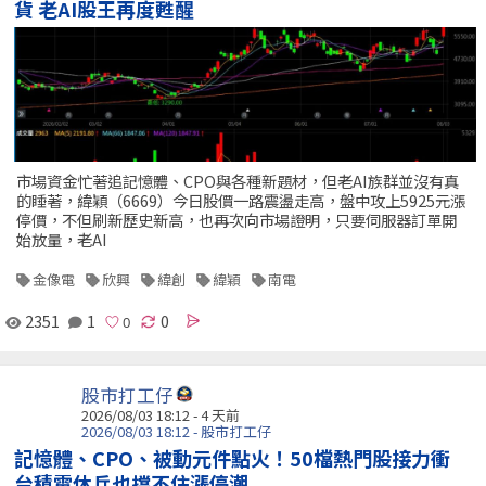
貨 老AI股王再度甦醒
市場資金忙著追記憶體、CPO與各種新題材，但老AI族群並沒有真
的睡著，緯穎（6669）今日股價一路震盪走高，盤中攻上5925元漲
停價，不但刷新歷史新高，也再次向市場證明，只要伺服器訂單開
始放量，老AI
金像電
欣興
緯創
緯穎
南電
2351
1
0
股市打工仔
2026/08/03 18:12 - 4 天前
2026/08/03 18:12 - 股市打工仔
記憶體、CPO、被動元件點火！50檔熱門股接力衝
台積電休兵也擋不住漲停潮