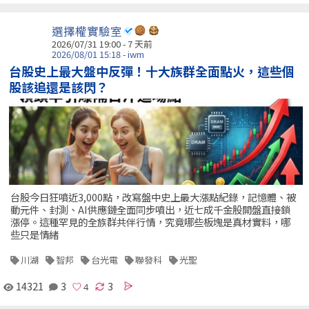
選擇權實驗室
2026/07/31 19:00 - 7 天前
2026/08/01 15:18 - iwm
台股史上最大盤中反彈！十大族群全面點火，這些個
股該追還是該閃？
台股今日狂噴近3,000點，改寫盤中史上最大漲點紀錄，記憶體、被
動元件、封測、AI供應鏈全面同步噴出，近七成千金股開盤直接鎖
漲停。這種罕見的全族群共伴行情，究竟哪些板塊是真材實料，哪
些只是情緒
川湖
智邦
台光電
聯發科
光聖
14321
3
3