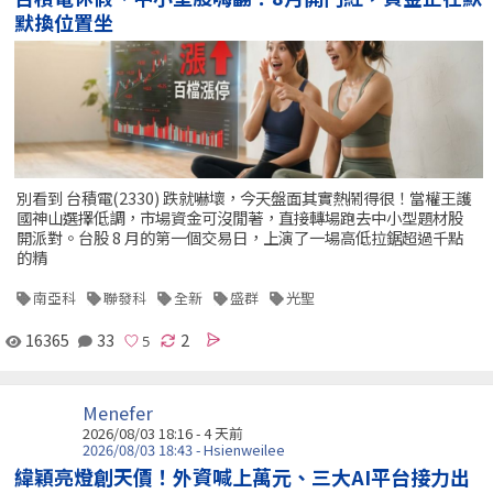
默換位置坐
別看到 台積電(2330) 跌就嚇壞，今天盤面其實熱鬧得很！當權王護
國神山選擇低調，市場資金可沒閒著，直接轉場跑去中小型題材股
開派對。台股 8 月的第一個交易日，上演了一場高低拉鋸超過千點
的精
南亞科
聯發科
全新
盛群
光聖
16365
33
2
Menefer
2026/08/03 18:16 - 4 天前
2026/08/03 18:43 - Hsienweilee
緯穎亮燈創天價！外資喊上萬元、三大AI平台接力出