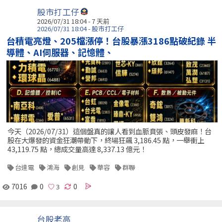
股市打工仔
2026/07/31 18:04 - 7 天前
2026/07/31 18:04 - 股市打工仔
台積電亮燈、205檔漲停！台股暴漲3186點破紀錄 半
導體、AI伺服器、記憶體、
今天（2026/07/31）這個盤真的讓人看到血脈賁張、頭皮發麻！台
股在大爆發的資金狂潮帶動下，終場狂飆 3,186.45 點，一舉衝上
43,119.75 點，總成交量高達 8,337.13 億元！
台達電
鴻海
創見
華容
群聯
7016
0
0
台股老高