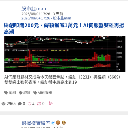
股市韭man
2026/08/04 17:26 - 3 天前
2026/08/04 17:26 - 股市韭man
緯創叩關200元、緯穎獲喊1萬元！AI伺服器雙雄再掀
高潮
AI伺服器題材又成為今天盤面焦點，緯創（3231）與緯穎（6669）
雙雙繳出強勢表現。緯創盤中最高來到19
緯創
緯穎
AI伺服器
2965
0
0
選擇權實驗室