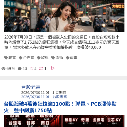
2026年7月30日，這是一個被載入史冊的交易日。台股在短短數小
時內爆發了1,751點的瘋狂震盪，全天成交值噴出1.1兆元的驚天巨
量。 當大多數人在恐慌中看著加權指數一度摜破40,000
聯電
台光電
欣興
鴻勁
南電
6976
13
1
台股老高
2026/07/30 11:01 - 1 星期前
2026/07/30 11:01 - 台股老高
台股殺破4萬後狂拉逾1100點！聯電、PCB漲停點
火 盤中劇震1750點