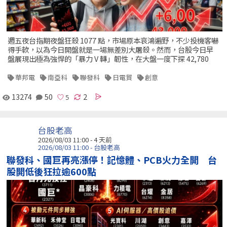
週五夜台指期夜盤狂殺 1077 點，市場原本哀鴻遍野，不少投機客嚇
得手軟，以為今日開盤就是一場無差別大屠殺。然而，台股今日早
盤展現出極為強悍的「暴力 V 轉」韌性，在大盤一度下探 42,780
華邦電
南亞科
聯發科
日電貿
創意
13274
50
2
台股老高
2026/08/03 11:00 - 4 天前
2026/08/03 11:00 - 台股老高
聯發科、國巨再亮漲停！記憶體、PCB火力全開 台
股開低後狂拉逾600點