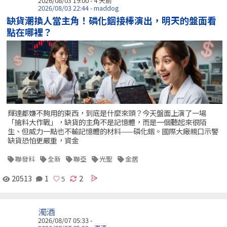
2026/08/03 19:00 - 4 天前
2026/08/03 22:44 - maddog
缺貨潮換人當主角！磷化銦接棒演出，明天的盤面看
點在哪裡？
輝達都嫌不夠用的東西，到底是什麼來頭？今天盤面上演了一場
「搶料大作戰」，缺貨的主角不是記憶體，而是一個聽起來很陌
生、但威力一點也不輸記憶體的材料——磷化銦。國際大廠親口示警
缺貨恐怕更嚴重，資金
聯發科
全新
聯亞
光聖
金居
20513
1
2
濁酒
2026/08/07 05:33 -