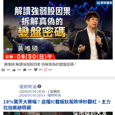
黃唯碩 解讀強弱股因果 拆解真偽的變盤密碼！
∞
∞
∞
∞
∞
理財阿涵
2026/07/30 18:30 - 1 星期前
2026/07/30 20:53 - 理財阿涵
18%驚天大振幅！這檔IC載板妖股跌停秒翻紅，主力
拉抬痕跡明顯