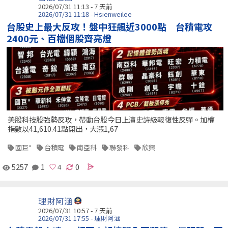
2026/07/31 11:13 - 7 天前
2026/07/31 11:18 - Hsienweilee
台股史上最大反攻！盤中狂飆近3000點 台積電攻
2400元、百檔個股齊亮燈
美股科技股強勢反攻，帶動台股今日上演史詩級報復性反彈。加權
指數以41,610.41點開出，大漲1,67
國巨*
台積電
南亞科
聯發科
欣興
5257
1
0
理財阿涵
2026/07/31 10:57 - 7 天前
2026/07/31 17:55 - 理財阿涵