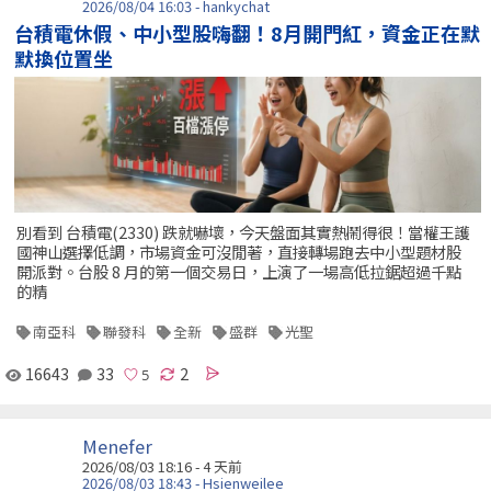
2026/08/04 16:03 - hankychat
台積電休假、中小型股嗨翻！8月開門紅，資金正在默
默換位置坐
別看到 台積電(2330) 跌就嚇壞，今天盤面其實熱鬧得很！當權王護
國神山選擇低調，市場資金可沒閒著，直接轉場跑去中小型題材股
開派對。台股 8 月的第一個交易日，上演了一場高低拉鋸超過千點
的精
南亞科
聯發科
全新
盛群
光聖
16643
33
2
Menefer
2026/08/03 18:16 - 4 天前
2026/08/03 18:43 - Hsienweilee