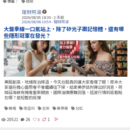
標籤：
緯穎
理財阿涵
2026/08/05 18:30 - 2 天前
2026/08/06 10:54 - 理財阿涵
大盤季線一口氣站上，除了矽光子跟記憶體，還有哪
些隱形冠軍在發光？
美股創高、地緣政治降溫，今天台股真的讓大家看傻了眼！原本大
家還在擔心盤勢會不會繼續往下探，結果美伊談判傳出好消息，荷
姆茲海峽有機會重新開放，國際油價應聲回落，這波行情到底看點
在哪？是短暫的反彈
聯電
南亞科
全新
藥華藥
台虹
20521
26
1