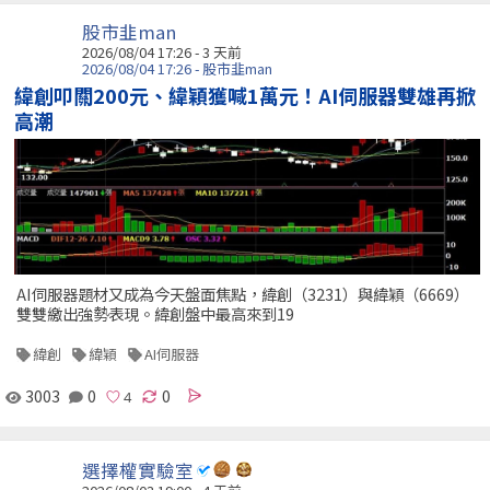
股市韭man
2026/08/04 17:26 - 3 天前
2026/08/04 17:26 - 股市韭man
緯創叩關200元、緯穎獲喊1萬元！AI伺服器雙雄再掀
高潮
AI伺服器題材又成為今天盤面焦點，緯創（3231）與緯穎（6669）
雙雙繳出強勢表現。緯創盤中最高來到19
緯創
緯穎
AI伺服器
3003
0
0
選擇權實驗室