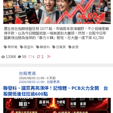
週五夜台指期夜盤狂殺 1077 點，市場原本哀鴻遍野，不少投機客嚇
得手軟，以為今日開盤就是一場無差別大屠殺。然而，台股今日早
盤展現出極為強悍的「暴力 V 轉」韌性，在大盤一度下探 42,780
華邦電
南亞科
聯發科
日電貿
創意
13368
50
2
台股老高
2026/08/03 11:00 - 4 天前
2026/08/03 11:00 - 台股老高
聯發科、國巨再亮漲停！記憶體、PCB火力全開 台
股開低後狂拉逾600點