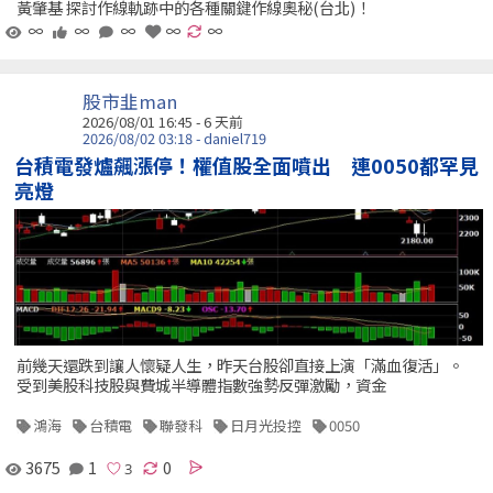
黃肇基 探討作線軌跡中的各種關鍵作線奧秘(台北)！
∞
∞
∞
∞
∞
股市韭man
2026/08/01 16:45 - 6 天前
2026/08/02 03:18 - daniel719
台積電發爐飆漲停！權值股全面噴出 連0050都罕見
亮燈
前幾天還跌到讓人懷疑人生，昨天台股卻直接上演「滿血復活」。
受到美股科技股與費城半導體指數強勢反彈激勵，資金
鴻海
台積電
聯發科
日月光投控
0050
3675
1
0