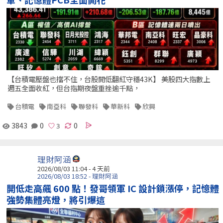
【台積電壓盤也擋不住，台股開低翻紅守穩43K】 美股四大指數上
週五全面收紅，但台指期夜盤重挫逾千點，
台積電
南亞科
聯發科
華新科
欣興
3843
0
0
理財阿涵
2026/08/03 11:04 - 4 天前
2026/08/03 18:52 - 理財阿涵
開低走高飆 600 點！發哥領軍 IC 設計鎖漲停，記憶體
強勢集體亮燈，將引爆這