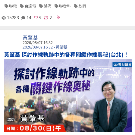
聯電
台達電
鴻海
聯發科
欣興
15283
14
2
黃肇基
2026/08/07 16:32 -
2026/08/07 16:32 - 黃肇基
黃肇基 探討作線軌跡中的各種關鍵作線奧秘(台北)！