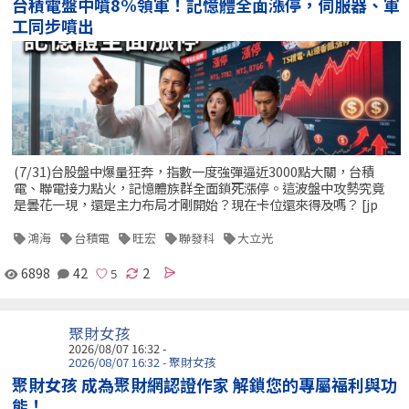
台積電盤中噴8%領軍！記憶體全面漲停，伺服器、軍
工同步噴出
(7/31)台股盤中爆量狂奔，指數一度強彈逼近3000點大關，台積
電、聯電接力點火，記憶體族群全面鎖死漲停。這波盤中攻勢究竟
是曇花一現，還是主力布局才剛開始？現在卡位還來得及嗎？ [jp
鴻海
台積電
旺宏
聯發科
大立光
6898
42
2
聚財女孩
2026/08/07 16:32 -
2026/08/07 16:32 - 聚財女孩
聚財女孩 成為聚財網認證作家 解鎖您的專屬福利與功
能！