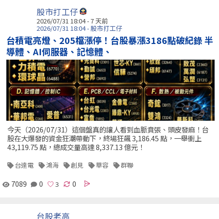
股市打工仔
2026/07/31 18:04 - 7 天前
2026/07/31 18:04 - 股市打工仔
台積電亮燈、205檔漲停！台股暴漲3186點破紀錄 半
導體、AI伺服器、記憶體、
今天（2026/07/31）這個盤真的讓人看到血脈賁張、頭皮發麻！台
股在大爆發的資金狂潮帶動下，終場狂飆 3,186.45 點，一舉衝上
43,119.75 點，總成交量高達 8,337.13 億元！
台達電
鴻海
創見
華容
群聯
7089
0
0
台股老高