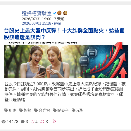
選擇權實驗室
2026/07/31 19:00 - 7 天前
2026/08/01 15:18 - iwm
台股史上最大盤中反彈！十大族群全面點火，這些個
股該追還是該閃？
台股今日狂噴近3,000點，改寫盤中史上最大漲點紀錄，記憶體、被
動元件、封測、AI供應鏈全面同步噴出，近七成千金股開盤直接鎖
漲停。這種罕見的全族群共伴行情，究竟哪些板塊是真材實料，哪
些只是情緒
川湖
智邦
台光電
聯發科
光聖
14478
3
3