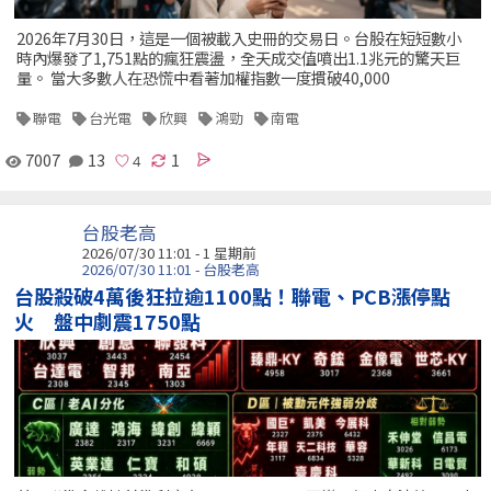
2026年7月30日，這是一個被載入史冊的交易日。台股在短短數小
時內爆發了1,751點的瘋狂震盪，全天成交值噴出1.1兆元的驚天巨
量。 當大多數人在恐慌中看著加權指數一度摜破40,000
聯電
台光電
欣興
鴻勁
南電
7007
13
1
台股老高
2026/07/30 11:01 - 1 星期前
2026/07/30 11:01 - 台股老高
台股殺破4萬後狂拉逾1100點！聯電、PCB漲停點
火 盤中劇震1750點