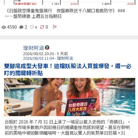
《日盤跳空爆量鬼盤橫行 夜盤暴跌近千八關口看戲防守》 ###
一、盤勢摘要 上週五台指期日
4590
2
0
理財阿涵
2026/08/02 20:30 - 5 天前
2026/08/03 11:04 - 理財阿涵
雙腳底成型大發車！這檔妖股法人買盤爆發，週一必
盯的關鍵轉折點
台股於 2026 年 7 月 31 日上演了一場足以載入史冊的「奇蹟日」。
就在全市場多數散戶因前幾日的連續重挫而感到絕望、甚至在黎明
前的黑暗中被迫斷頭離場時，大盤竟以驚人的氣勢單日狂飆 +31