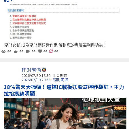
聚財女孩 成為聚財網認證作家 解鎖您的專屬福利與功能！
∞
∞
∞
∞
∞
理財阿涵
2026/07/30 18:30 - 1 星期前
2026/07/30 20:53 - 理財阿涵
18%驚天大振幅！這檔IC載板妖股跌停秒翻紅，主力
拉抬痕跡明顯