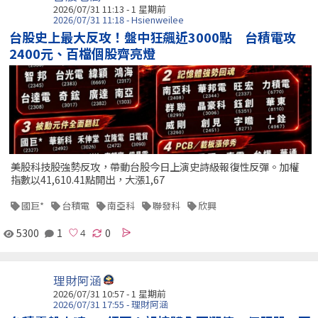
2026/07/31 11:13 - 1 星期前
2026/07/31 11:18 - Hsienweilee
台股史上最大反攻！盤中狂飆近3000點 台積電攻
2400元、百檔個股齊亮燈
美股科技股強勢反攻，帶動台股今日上演史詩級報復性反彈。加權
指數以41,610.41點開出，大漲1,67
國巨*
台積電
南亞科
聯發科
欣興
5300
1
0
理財阿涵
2026/07/31 10:57 - 1 星期前
2026/07/31 17:55 - 理財阿涵