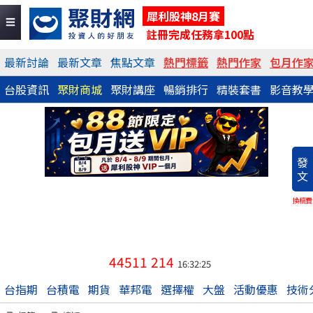
犀利股神8月賽
註冊完成任務拿100點
最新討論
最新文章
焦點文章
熱門標籤
熱門作家
包月作
台股資訊
聚財商城
聚財講座
暢銷排行
精裝套書
影音教
發
文
換稿費
44511
214
16:32:25
台指期
台積電
期貨
華邦電
選擇權
大盤
活動優惠
技術