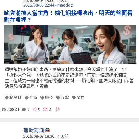
2026/08/03 19:00 - 4 天前
2026/08/03 22:44 - maddog
缺貨潮換人當主角！磷化銦接棒演出，明天的盤面看
點在哪裡？
輝達都嫌不夠用的東西，到底是什麼來頭？今天盤面上演了一場
「搶料大作戰」，缺貨的主角不是記憶體，而是一個聽起來很陌
生、但威力一點也不輸記憶體的材料——磷化銦。國際大廠親口示警
缺貨恐怕更嚴重，資金
聯發科
全新
聯亞
光聖
金居
20831
1
2
理財阿涵
2026/08/03 18:30 - 4 天前