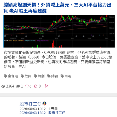
緯穎亮燈創天價！外資喊上萬元、三大AI平台接力出
貨 老AI股王再度甦醒
市場資金忙著追記憶體、CPO與各種新題材，但老AI族群並沒有真
的睡著，緯穎（6669）今日股價一路震盪走高，盤中攻上5925元漲
停價，不但刷新歷史新高，也再次向市場證明，只要伺服器訂單開
始放量，老AI
金像電
欣興
緯創
緯穎
南電
2364
1
0
股市打工仔
2026/08/03 18:12 - 4 天前
2026/08/03 18:12 - 股市打工仔