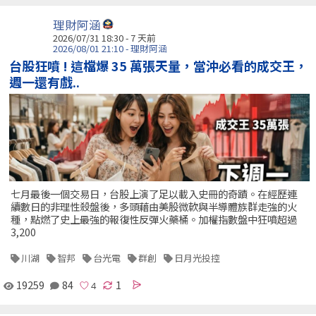
理財阿涵
2026/07/31 18:30 - 7 天前
2026/08/01 21:10 - 理財阿涵
台股狂噴 ! 這檔爆 35 萬張天量，當沖必看的成交王，
週一還有戲..
七月最後一個交易日，台股上演了足以載入史冊的奇蹟。在經歷連
續數日的非理性殺盤後，多頭藉由美股微軟與半導體族群走強的火
種，點燃了史上最強的報復性反彈火藥桶。加權指數盤中狂噴超過
3,200
川湖
智邦
台光電
群創
日月光投控
19259
84
1