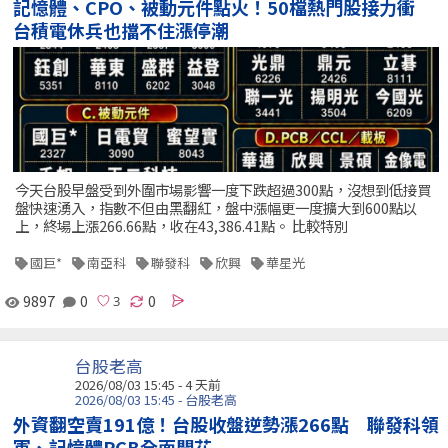
記憶體、CPO、被動元件點火！50檔熱門股接力衝
台積電休兵也擋不住漲停潮
今天台股早盤受到外圍市場影響一度下跌超過300點，沒想到低接買
盤快速湧入，指數不但由黑翻紅，盤中漲幅更一度擴大到600點以
上，終場上漲266.66點，收在43,386.41點。 比較特別
國巨*
南亞科
聯發科
欣興
華星光
9897
0
0
台股老高
2026/08/03 15:45 - 4 天前
2026/08/03 15:45 - 台股老高
外資翻空賣191億！台股收盤逆勢漲266點 聯發科領
軍、記憶體PCB全面開花