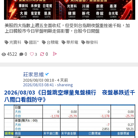
美股四大指數上週五全面收紅，但受到台指期夜盤重挫逾千點，加
上日韓股市今日早盤明顯走弱影響，台股今日開盤
光寶科
國巨*
台積電
華邦電
聯發科
4522
0
0
莊家思維
2026/08/03 08:18 - 4 天前
2026/08/03 08:41 - shareing
2026/08/03《日盤跳空爆量鬼盤橫行 夜盤暴跌近千
八關口看戲防守》