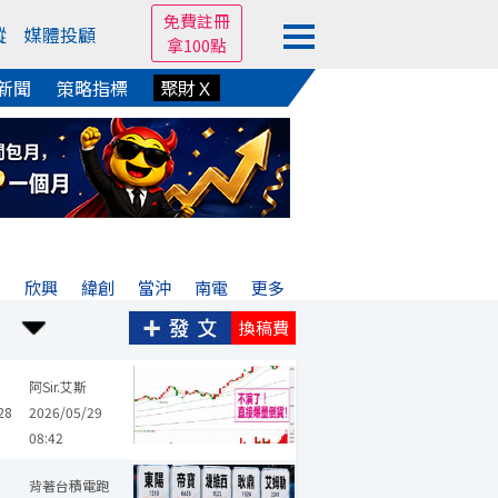
免費註冊
蹤
媒體投顧
拿100點
新聞
策略指標
聚財Ｘ
宏
欣興
緯創
當沖
南電
更多
換稿費
亞航
漢翔
麗清
晟田
帝寶
山林水
期貨
當沖
台指期
阿Sir.艾斯
28
2026/05/29
08:42
背著台積電跑