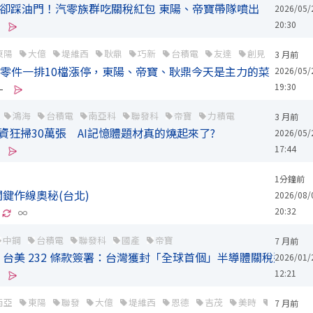
股卻踩油門！汽零族群吃關稅紅包 東陽、帝寶帶隊噴出
2026/05/
20:30
東陽
大億
堤維西
耿鼎
巧新
台積電
友達
創見
聯發科
3 月前
車用零件一排10檔漲停，東陽、帝寶、耿鼎今天是主力的菜
2026/05/
19:30
-
鴻海
台積電
南亞科
聯發科
帝寶
力積電
3 月前
資狂掃30萬張 AI記憶體題材真的燒起來了?
2026/05/
17:44
1分鐘前
鍵作線奧秘(台北)
2026/08/
20:32
∞
中鋼
台積電
聯發科
國產
帝寶
7 月前
台美 232 條款簽署：台灣獲封「全球首個」半導體關稅避風港
2026/01/
12:21
南亞
東陽
聯發
大億
堤維西
恩德
吉茂
美時
台玻
7 月前