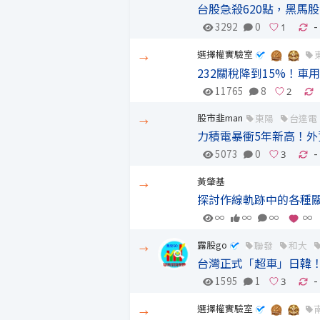
台股急殺620點，黑馬
3292
0
-
選擇權實驗室
→
232關稅降到15%！
11765
8
股市韭man
東陽
台達電
→
力積電暴衝5年新高！外
5073
0
-
黃肇基
→
探討作線軌跡中的各種關
∞
∞
∞
∞
露股go
聯發
和大
→
台灣正式「超車」日韓！
1595
1
-
選擇權實驗室
→