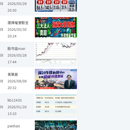
28
2026/05/28
20:30
十銓
廣穎
彩晶
力成
環球晶
帝寶
力積電
昇陽半導體
選擇權實驗室
28
2026/05/30
20:24
股市韭man
28
2026/05/28
17:44
黃肇基
08
2026/08/08
20:32
kb12435
！
20
2026/01/20
13:10
富喬
世德
台達電
鴻海
台積電
廣達
聯發科
大量
創意
penhsin