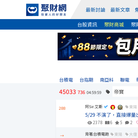
最新討論
最新文章
台股資訊
聚財商城
聚
台積電
台指期
南亞科
聯電
45033
736
04:59:59
阿Sir.艾斯
東陽
288
5/29 不演了，直接爆
2378
6
5
2
背著台積電跑
東陽
大億
→