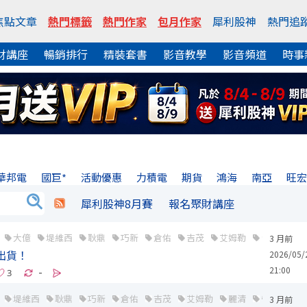
焦點文章
熱門標籤
熱門作家
包月作家
犀利股神
熱門追
財講座
暢銷排行
精裝套書
影音教學
影音頻道
時事
華邦電
國巨*
活動優惠
力積電
期貨
鴻海
南亞
旺
犀利股神8月賽
報名聚財講座
大億
堤維西
耿鼎
巧新
倉佑
吉茂
艾姆勒
台積電
3 月前
量出貨！
2026/05/
21:00
-
堤維西
耿鼎
巧新
倉佑
吉茂
艾姆勒
麗清
帝寶
3 月前