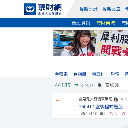
最新討論
最新文章
台股資訊
聚財商城
聚
台積電
台指期
南亞科
聯電
44185
-73
12:06:25
韭菜兔交易觀察筆記
永
→
260417 盤後程式選股
17110
0