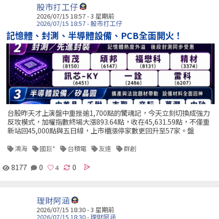
股市打工仔
2026/07/15 18:57 - 3 星期前
2026/07/15 18:57 - 股市打工仔
記憶體、封測、半導體設備、PCB全面開火！
台股昨天才上演盤中重挫逾1,700點的驚魂記，今天立刻切換成強力
反攻模式，加權指數終場大漲893.64點，收在45,631.59點，不僅重
新站回45,000點與五日線，上市櫃漲停家數更回升至57家。盤
鴻海
國巨*
台積電
友達
群創
8177
0
0
理財阿涵
2026/07/15 18:30 - 3 星期前
2026/07/15 18:30 - 理財阿涵