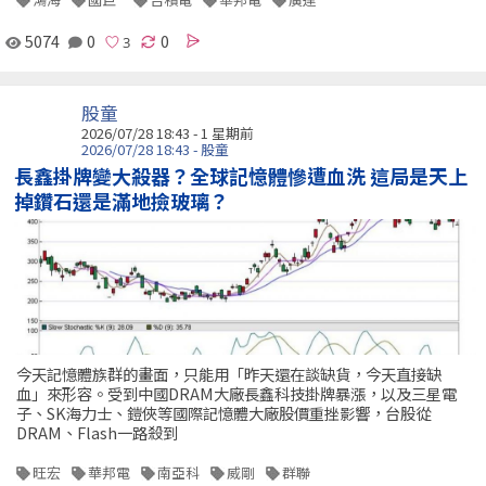
5074
0
0
股童
2026/07/28 18:43 - 1 星期前
2026/07/28 18:43 - 股童
長鑫掛牌變大殺器？全球記憶體慘遭血洗 這局是天上
掉鑽石還是滿地撿玻璃？
今天記憶體族群的畫面，只能用「昨天還在談缺貨，今天直接缺
血」來形容。受到中國DRAM大廠長鑫科技掛牌暴漲，以及三星電
子、SK海力士、鎧俠等國際記憶體大廠股價重挫影響，台股從
DRAM、Flash一路殺到
旺宏
華邦電
南亞科
威剛
群聯