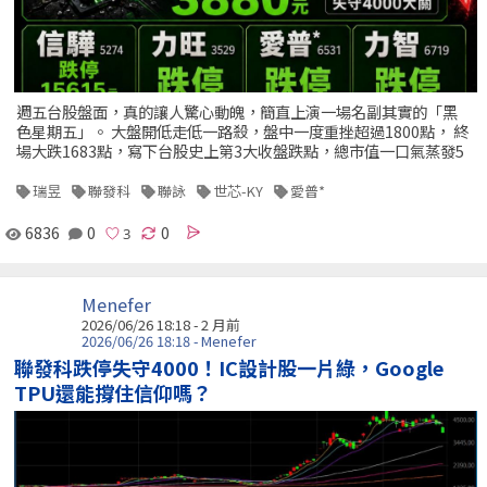
週五台股盤面，真的讓人驚心動魄，簡直上演一場名副其實的「黑
色星期五」。 大盤開低走低一路殺，盤中一度重挫超過1800點， 終
場大跌1683點，寫下台股史上第3大收盤跌點，總市值一口氣蒸發5
瑞昱
聯發科
聯詠
世芯-KY
愛普*
6836
0
0
Menefer
2026/06/26 18:18 - 2 月前
2026/06/26 18:18 - Menefer
聯發科跌停失守4000！IC設計股一片綠，Google
TPU還能撐住信仰嗎？