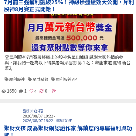
7月前三強獲利飆破25%！神級操盤績效大公開，犀利
股神8月賽正式開始！
🏆犀利股神7月賽最終勝出的股神名單出爐囉 感謝大家熱情的參
與，讓我們一起為以下得獎者喝采👏🏻 第 1 名：殺龍求道 贏得 新台
幣2,
犀利股神
聚財點數
犀利股神VIP
1650
1
0
聚財女孩
2026/08/07 19:22 -
2026/08/07 19:22 - 聚財女孩
聚財女孩 成為聚財網認證作家 解鎖您的專屬福利與功
能！