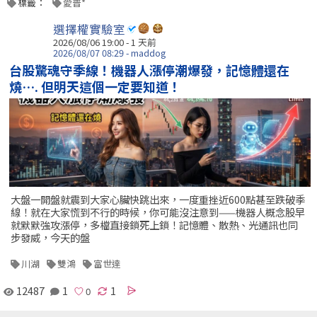
標籤：
愛普*
選擇權實驗室
2026/08/06 19:00 - 1 天前
2026/08/07 08:29 - maddog
台股驚魂守季線！機器人漲停潮爆發，記憶體還在
燒…. 但明天這個一定要知道！
大盤一開盤就震到大家心臟快跳出來，一度重挫近600點甚至跌破季
線！就在大家慌到不行的時候，你可能沒注意到——機器人概念股早
就默默強攻漲停，多檔直接鎖死上鎖！記憶體、散熱、光通訊也同
步發威，今天的盤
川湖
雙鴻
富世達
12487
1
1