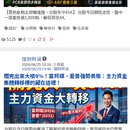
【黑色星期五殺聲隆隆，台股失守45K】 台股今日開低走低，盤中
一度重挫逾1,800點，最低殺至44,
國巨*
台積電
聯發科
智原
信昌電
5125
0
0
理財阿涵
2026/06/25 18:30 - 2 月前
2026/06/29 14:46 - 理財阿涵
關完出來大噴9%！富邦媒、愛普強勢表態：主力資金
集體轉移標的藏在這裡！
台股在今日盤勢中展現了顯著的資金輪動特徵，當市場目光仍聚焦