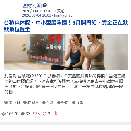
理財阿涵
2026/08/03 18:30 - 4 天前
2026/08/04 16:03 - hankychat
台積電休假、中小型股嗨翻！8月開門紅，資金正在默
默換位置坐
別看到 台積電(2330) 跌就嚇壞，今天盤面其實熱鬧得很！當權王護
國神山選擇低調，市場資金可沒閒著，直接轉場跑去中小型題材股
開派對。台股 8 月的第一個交易日，上演了一場高低拉鋸超過千點
的精
南亞科
聯發科
全新
盛群
光聖
16670
33
2