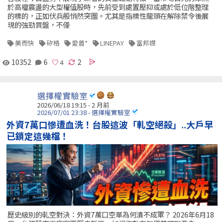
於高檔震盪的大型權值股時，先前受到處置壓抑或處於低位階整理
的標的，正如伏兵般悄然突圍。尤其是指標性龍頭在解除禁令後展
現的強勁買盤，不僅
美而快
矽格
愛普*
LINEPAY
富邦媒
10352
6
2
選擇權實驗室
2026/06/18 19:15 - 2 月前
2026/07/01 23:38 - 選擇權實驗室
外資7萬口慘遭血洗！台股這波「軋空絕殺」..大戶早
已鎖定這幾檔！
歷史級別的軋空對決：外資7萬口空單為何潰不成軍？ 2026年6月18