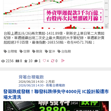
台股上週五(6/26)再次賣超-1431.89億、刷新史上單日第二大賣超
紀錄，單週連續出現二次史上最大賣超的大手筆紀錄，單週累計賣
超超過3千3百億，最後指數-1683.50點、收在44571.76點；
台積電
信驊
期貨
當沖
台指期
2156
8
10
1
0
背著台積電跑
2026/06/28 14:30 - 2 月前
2026/06/28 14:30 - 背著台積電跑
發哥跌成發糕！聯發科跌停失守4000元 IC設計股遭市
場大清洗