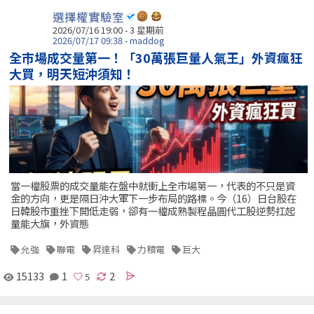
選擇權實驗室
2026/07/16 19:00 - 3 星期前
2026/07/17 09:38 - maddog
全市場成交量第一！「30萬張巨量人氣王」外資瘋狂
大買，明天短沖須知！
當一檔股票的成交量能在盤中就衝上全市場第一，代表的不只是資
金的方向，更是隔日沖大軍下一步布局的路標。今（16）日台股在
日韓股市重挫下開低走弱，卻有一檔成熟製程晶圓代工股逆勢扛起
量能大旗，外資態
允強
聯電
昇達科
力積電
巨大
15133
1
2