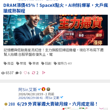
DRAM漲價45%！SpaceX點火，AI材料爆單，大戶瘋
搶成熟製程
記憶體與低軌衛星亮紅燈！主力換股狂掃這幾檔，現在不布局下週
幫人抬轎 台股早盤收復失土，電
南亞
聚隆
華通
鈺創
雅特力-KY
6537
0
2
阿Sir.艾斯
2026/06/28 18:59 - 2 月前
2026/06/29 08:41 - 阿Sir.艾斯
6/29 外資單週大賣破月線，六月成定局！
288