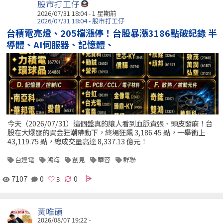
股市打工仔
2026/07/31 18:04 - 1 星期前
2026/07/31 18:04 - 股市打工仔
台積電亮燈、205檔漲停！台股暴漲3186點破紀錄 半
導體、AI伺服器、記憶體、
今天（2026/07/31）這個盤真的讓人看到血脈賁張、頭皮發麻！台
股在大爆發的資金狂潮帶動下，終場狂飆 3,186.45 點，一舉衝上
43,119.75 點，總成交量高達 8,337.13 億元！
台達電
鴻海
創見
華容
群聯
7107
0
0
黃唯碩
2026/08/07 19:22 -