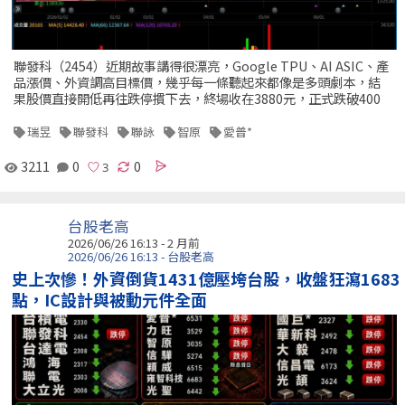
聯發科（2454）近期故事講得很漂亮，Google TPU、AI ASIC、產
品漲價、外資調高目標價，幾乎每一條聽起來都像是多頭劇本，結
果股價直接開低再往跌停摜下去，終場收在3880元，正式跌破400
瑞昱
聯發科
聯詠
智原
愛普*
3211
0
0
台股老高
2026/06/26 16:13 - 2 月前
2026/06/26 16:13 - 台股老高
史上次慘！外資倒貨1431億壓垮台股，收盤狂瀉1683
點，IC設計與被動元件全面