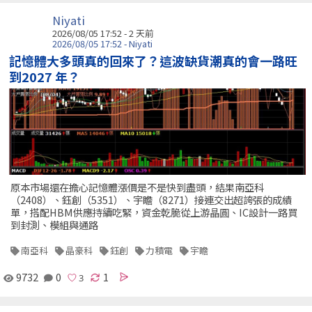
Niyati
2026/08/05 17:52 - 2 天前
2026/08/05 17:52 - Niyati
記憶體大多頭真的回來了？這波缺貨潮真的會一路旺
到2027 年？
原本市場還在擔心記憶體漲價是不是快到盡頭，結果南亞科
（2408）、鈺創（5351）、宇瞻（8271）接連交出超誇張的成績
單，搭配HBM供應持續吃緊，資金乾脆從上游晶圓、IC設計一路買
到封測、模組與通路
南亞科
晶豪科
鈺創
力積電
宇瞻
9732
0
1