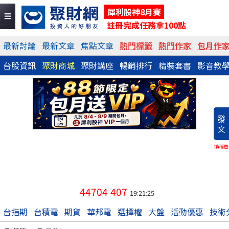
犀利股神8月賽
註冊完成任務拿100點
最新討論
最新文章
焦點文章
熱門標籤
熱門作家
包月作
台股資訊
聚財商城
聚財講座
暢銷排行
精裝套書
影音教
發
文
換稿費
44704
407
19:21:25
台指期
台積電
期貨
華邦電
選擇權
大盤
活動優惠
技術