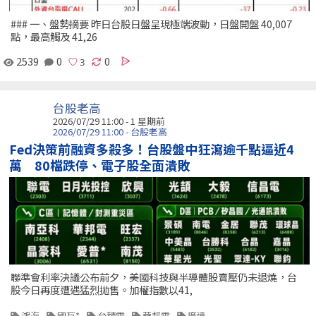
### 一、盤勢摘要 昨日台股日盤呈現極端波動，日盤開盤 40,007
點，最高觸及 41,26
2539
0
0
台股老高
2026/07/29 11:00 - 1 星期前
2026/07/29 11:00 - 台股老高
Fed決策前融資多殺多！台股盤中狂瀉逾千點逼近4
萬 80檔跌停、電子股全面潰敗
聯準會利率決議公布前夕，美國科技與半導體股賣壓仍未退燒，台
股今日再度遭遇猛烈拋售。加權指數以41,
鴻海
國巨*
台積電
華邦電
廣達