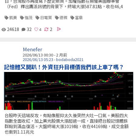
日，台灣股市再度寫下歷史新頁。加權指數在無懼美國聯準會
（Fed）釋出鷹派訊號的背景下，終場大漲587.81點，收在46,4
凱美
強茂
日電貿
德微
富鼎
24618
32
2
Menefer
2026/06/13 00:30 - 2 月前
2026/06/13 05:23 - bodaboda2021
記憶體又開趴！外資狂升目標價我們該上車了嗎？
台股昨天這場反攻，有點像壓抑太久後突然大吐一口氣。美股四大
指數全面收紅，加上美光股價大漲超過一成，直接把台股記憶體族
群點到滿血復活。大盤終場大漲1019點，收在44169點，成交金額
也衝到1.11兆元