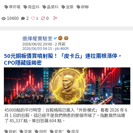
華邦電
南亞科
晶豪科
宜鼎
群聯
10400
2
0
選擇權實驗室
2026/06/02 20:00 - 2 月前
2026/06/03 04:15 - plc4609
50元銅板價買噴射股！「皮卡丘」連拉兩根漲停，
CPO隱藏版揭密
45000點的平行時空：台股格局已進入「外掛模式」 看看 2026 年 6
月 1 日的台股，這已經不是我們熟悉的那個市場了。指數竟然站穩
了 45,337 點，單日狂飆 604 點，
群創
亞電
頎邦
愛普*
南茂