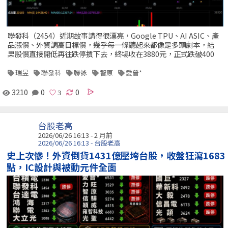
聯發科（2454）近期故事講得很漂亮，Google TPU、AI ASIC、產
品漲價、外資調高目標價，幾乎每一條聽起來都像是多頭劇本，結
果股價直接開低再往跌停摜下去，終場收在3880元，正式跌破400
瑞昱
聯發科
聯詠
智原
愛普*
3210
0
0
台股老高
2026/06/26 16:13 - 2 月前
2026/06/26 16:13 - 台股老高
史上次慘！外資倒貨1431億壓垮台股，收盤狂瀉1683
點，IC設計與被動元件全面