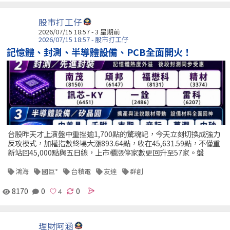
股市打工仔
2026/07/15 18:57 - 3 星期前
2026/07/15 18:57 - 股市打工仔
記憶體、封測、半導體設備、PCB全面開火！
台股昨天才上演盤中重挫逾1,700點的驚魂記，今天立刻切換成強力
反攻模式，加權指數終場大漲893.64點，收在45,631.59點，不僅重
新站回45,000點與五日線，上市櫃漲停家數更回升至57家。盤
鴻海
國巨*
台積電
友達
群創
8170
0
0
理財阿涵