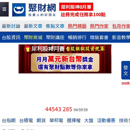
犀利股神8月賽
註冊完成任務拿100點
最新討論
最新文章
焦點文章
熱門標籤
熱門作家
包月作
台股資訊
聚財商城
聚財講座
暢銷排行
精裝套書
影音教
發
文
換稿費
44543
285
04:59:59
台指期
台積電
期貨
華邦電
選擇權
大盤
活動優惠
技術