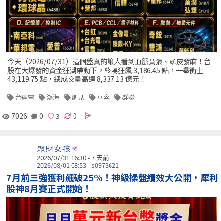
今天（2026/07/31）這個盤真的讓人看到血脈賁張、頭皮發麻！台
股在大爆發的資金狂潮帶動下，終場狂飆 3,186.45 點，一舉衝上
43,119.75 點，總成交量高達 8,337.13 億元！
台達電
鴻海
創見
華容
群聯
7026
0
0
聚財女孩
2026/07/31 16:30 - 7 天前
2026/08/01 08:53 - s0973621
7月前三強獲利飆破25%！神級操盤績效大公開，犀利
股神8月賽正式開始！