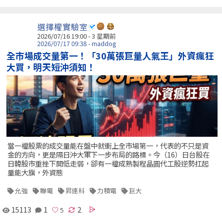
選擇權實驗室
2026/07/16 19:00 - 3 星期前
2026/07/17 09:38 - maddog
全市場成交量第一！「30萬張巨量人氣王」外資瘋狂
大買，明天短沖須知！
當一檔股票的成交量能在盤中就衝上全市場第一，代表的不只是資
金的方向，更是隔日沖大軍下一步布局的路標。今（16）日台股在
日韓股市重挫下開低走弱，卻有一檔成熟製程晶圓代工股逆勢扛起
量能大旗，外資態
允強
聯電
昇達科
力積電
巨大
15113
1
2