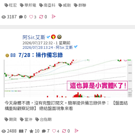
旺宏
華邦電
南亞科
威剛
群聯
3187
0
0
阿Sir.艾斯
2026/07/27 22:32 - 1 星期前
2026/07/28 13:24 - 阿Sir.艾斯
7/28：操作備忘錄
88
今天身體不適，沒有完整訂閱文。簡單提供備忘錄供參： 【盤面結
構重點觀察記錄】 總結盤面現象來看
期貨
當沖
台指期
2488
7
10
7
0