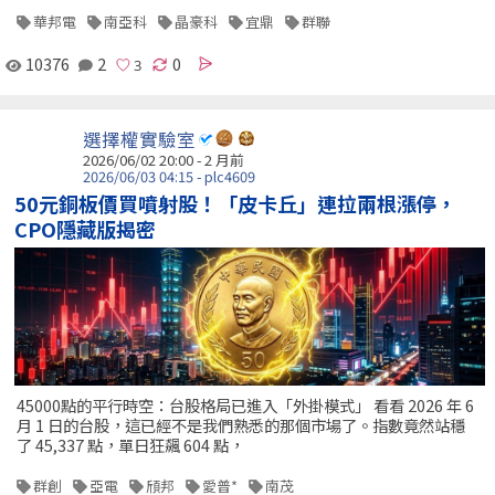
華邦電
南亞科
晶豪科
宜鼎
群聯
10376
2
0
選擇權實驗室
2026/06/02 20:00 - 2 月前
2026/06/03 04:15 - plc4609
50元銅板價買噴射股！「皮卡丘」連拉兩根漲停，
CPO隱藏版揭密
45000點的平行時空：台股格局已進入「外掛模式」 看看 2026 年 6
月 1 日的台股，這已經不是我們熟悉的那個市場了。指數竟然站穩
了 45,337 點，單日狂飆 604 點，
群創
亞電
頎邦
愛普*
南茂