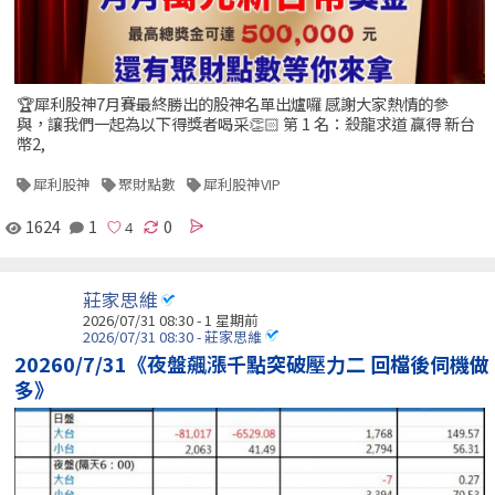
🏆犀利股神7月賽最終勝出的股神名單出爐囉 感謝大家熱情的參
與，讓我們一起為以下得獎者喝采👏🏻 第 1 名：殺龍求道 贏得 新台
幣2,
犀利股神
聚財點數
犀利股神VIP
1624
1
0
莊家思維
2026/07/31 08:30 - 1 星期前
2026/07/31 08:30 - 莊家思維
20260/7/31《夜盤飆漲千點突破壓力二 回檔後伺機做
多》