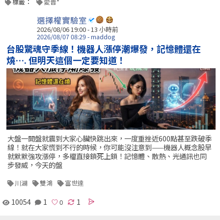
標籤：
愛普*
選擇權實驗室
2026/08/06 19:00 -
13 小時前
2026/08/07 08:29 - maddog
台股驚魂守季線！機器人漲停潮爆發，記憶體還在
燒…. 但明天這個一定要知道！
大盤一開盤就震到大家心臟快跳出來，一度重挫近600點甚至跌破季
線！就在大家慌到不行的時候，你可能沒注意到——機器人概念股早
就默默強攻漲停，多檔直接鎖死上鎖！記憶體、散熱、光通訊也同
步發威，今天的盤
川湖
雙鴻
富世達
10054
1
1