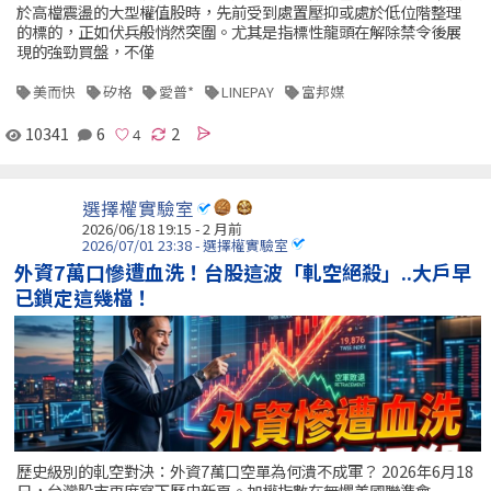
於高檔震盪的大型權值股時，先前受到處置壓抑或處於低位階整理
的標的，正如伏兵般悄然突圍。尤其是指標性龍頭在解除禁令後展
現的強勁買盤，不僅
美而快
矽格
愛普*
LINEPAY
富邦媒
10341
6
2
選擇權實驗室
2026/06/18 19:15 - 2 月前
2026/07/01 23:38 - 選擇權實驗室
外資7萬口慘遭血洗！台股這波「軋空絕殺」..大戶早
已鎖定這幾檔！
歷史級別的軋空對決：外資7萬口空單為何潰不成軍？ 2026年6月18
日，台灣股市再度寫下歷史新頁。加權指數在無懼美國聯準會