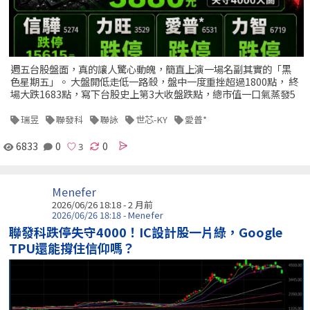
週五台股盤面，真的讓人驚心動魄，簡直上演一場名副其實的「黑
色星期五」。 大盤開低走低一路殺，盤中一度重挫超過1800點， 終
場大跌1683點，寫下台股史上第3大收盤跌點，總市值一口氣蒸發5
瑞昱
聯發科
聯詠
世芯-KY
愛普*
6833
0
0
Menefer
2026/06/26 18:18 - 2 月前
2026/06/26 18:18 - Menefer
聯發科跌停失守4000！IC設計股一片綠，Google
TPU還能撐住信仰嗎？