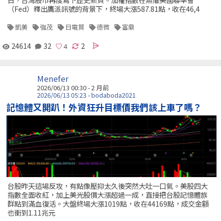
（Fed）釋出鷹派訊號的背景下，終場大漲587.81點，收在46,4
凱美
強茂
日電貿
德微
富鼎
24614
32
2
Menefer
2026/06/13 00:30 - 2 月前
2026/06/13 05:23 - bodaboda2021
記憶體又開趴！外資狂升目標價我們該上車了嗎？
台股昨天這場反攻，有點像壓抑太久後突然大吐一口氣。美股四大
指數全面收紅，加上美光股價大漲超過一成，直接把台股記憶體族
群點到滿血復活。大盤終場大漲1019點，收在44169點，成交金額
也衝到1.11兆元