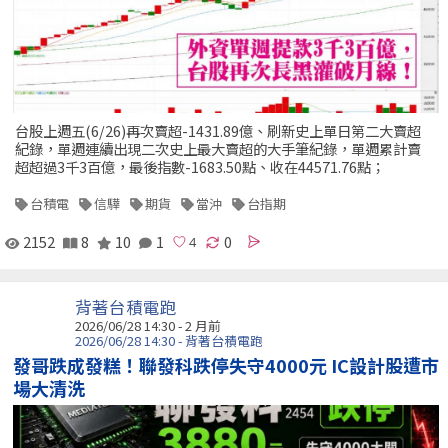
台股上週五(6/26)再次賣超-1431.89億、刷新史上單日第二大賣超
紀錄，單週連續出現二次史上最大賣超的大手筆紀錄，單週累計賣
超超過3千3百億，最後指數-1683.50點、收在44571.76點；
台積電
信驊
期貨
當沖
台指期
2152
8
10
1
0
背著台積電跑
2026/06/28 14:30 - 2 月前
2026/06/28 14:30 - 背著台積電跑
發哥跌成發糕！聯發科跌停失守4000元 IC設計股遭市
場大清洗