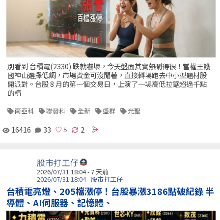
別看到 台積電(2330) 跌就嚇壞，今天盤面其實熱鬧得很！當權王護
國神山選擇低調，市場資金可沒閒著，直接轉場跑去中小型題材股
開派對。台股 8 月的第一個交易日，上演了一場高低拉鋸超過千點
的精
南亞科
聯發科
全新
盛群
光聖
16416
33
2
股市打工仔
2026/07/31 18:04 - 7 天前
2026/07/31 18:04 - 股市打工仔
台積電亮燈、205檔漲停！台股暴漲3186點破紀錄 半
導體、AI伺服器、記憶體、