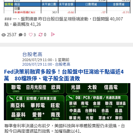
### 一、盤勢摘要 昨日台股日盤呈現極端波動，日盤開盤 40,007
點，最高觸及 41,26
2537
0
0
台股老高
2026/07/29 11:00 - 1 星期前
2026/07/29 11:00 - 台股老高
Fed決策前融資多殺多！台股盤中狂瀉逾千點逼近4
萬 80檔跌停、電子股全面潰敗
聯準會利率決議公布前夕，美國科技與半導體股賣壓仍未退燒，台
股今日再度遭遇猛烈拋售。加權指數以41,