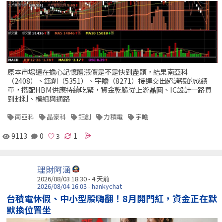
原本市場還在擔心記憶體漲價是不是快到盡頭，結果南亞科
（2408）、鈺創（5351）、宇瞻（8271）接連交出超誇張的成績
單，搭配HBM供應持續吃緊，資金乾脆從上游晶圓、IC設計一路買
到封測、模組與通路
南亞科
晶豪科
鈺創
力積電
宇瞻
9113
0
1
理財阿涵
2026/08/03 18:30 - 4 天前
2026/08/04 16:03 - hankychat
台積電休假、中小型股嗨翻！8月開門紅，資金正在默
默換位置坐