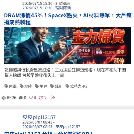
2026/07/15 18:30 - 3 星期前
2026/07/15 18:30 - 理財阿涵
DRAM漲價45%！SpaceX點火，AI材料爆單，大戶瘋
搶成熟製程
記憶體與低軌衛星亮紅燈！主力換股狂掃這幾檔，現在不布局下週
幫人抬轎 台股早盤收復失土，電
南亞
聚隆
華通
鈺創
雅特力-KY
6526
0
2
皮皮pipi12157
2026/08/07 08:43 -
2026/08/07 08:43 - 皮皮pipi12157
皮皮pipi12157 台指一分K當沖SOP！