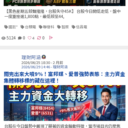
【黑色星期五殺聲隆隆，台股失守45K】 台股今日開低走低，盤中
一度重挫逾1,800點，最低殺至44,
國巨*
台積電
聯發科
智原
信昌電
5124
0
0
理財阿涵
2026/06/25 18:30 - 2 月前
2026/06/29 14:46 - 理財阿涵
關完出來大噴9%！富邦媒、愛普強勢表態：主力資金
集體轉移標的藏在這裡！
台股在今日盤勢中展現了顯著的資金輪動特徵，當市場目光仍聚焦