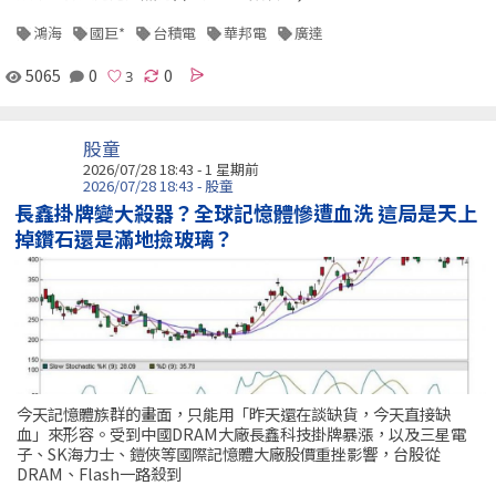
鴻海
國巨*
台積電
華邦電
廣達
5065
0
0
股童
2026/07/28 18:43 - 1 星期前
2026/07/28 18:43 - 股童
長鑫掛牌變大殺器？全球記憶體慘遭血洗 這局是天上
掉鑽石還是滿地撿玻璃？
今天記憶體族群的畫面，只能用「昨天還在談缺貨，今天直接缺
血」來形容。受到中國DRAM大廠長鑫科技掛牌暴漲，以及三星電
子、SK海力士、鎧俠等國際記憶體大廠股價重挫影響，台股從
DRAM、Flash一路殺到