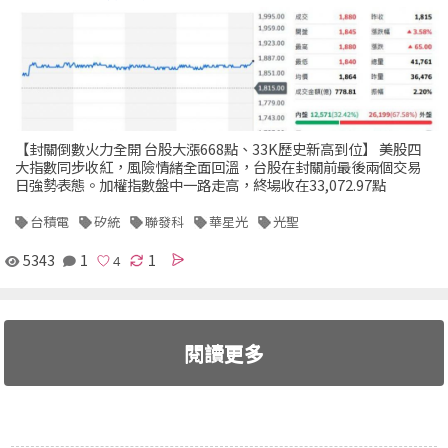
【封關倒數火力全開 台股大漲668點、33K歷史新高到位】 美股四
大指數同步收紅，風險情緒全面回溫，台股在封關前最後兩個交易
日強勢表態。加權指數盤中一路走高，終場收在33,072.97點
台積電
矽統
聯發科
華星光
光聖
5343
1
1
閱讀更多