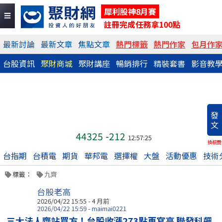
犀利股神8月賽
註冊完成任務拿100點
最新討論
最新文章
焦點文章
熱門標籤
熱門作家
包月作
台股資訊
聚財商城
聚財講座
暢銷排行
精裝套書
影音教
發
文
44325
-212
12:57:25
換稿費
台指期
台積電
期貨
華邦電
選擇權
大盤
活動優惠
技術
標籤：
九齊
台股老高
2026/04/22 15:55 - 4 月前
2026/04/22 15:59 - maimai0221
三大法人齊站買方！台股收漲273點再寫高 聯發科飆