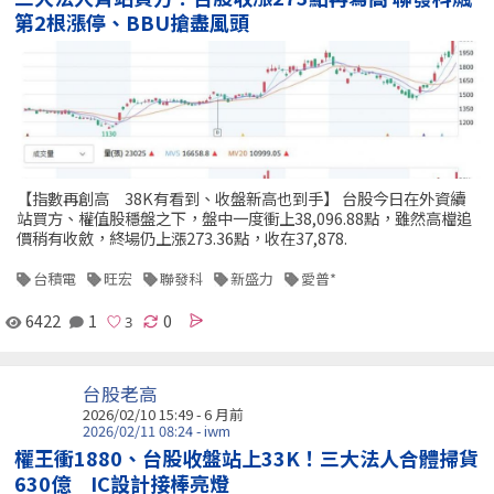
第2根漲停、BBU搶盡風頭
【指數再創高 38K有看到、收盤新高也到手】 台股今日在外資續
站買方、權值股穩盤之下，盤中一度衝上38,096.88點，雖然高檔追
價稍有收斂，終場仍上漲273.36點，收在37,878.
台積電
旺宏
聯發科
新盛力
愛普*
6422
1
0
台股老高
2026/02/10 15:49 - 6 月前
2026/02/11 08:24 - iwm
權王衝1880、台股收盤站上33K！三大法人合體掃貨
630億 IC設計接棒亮燈