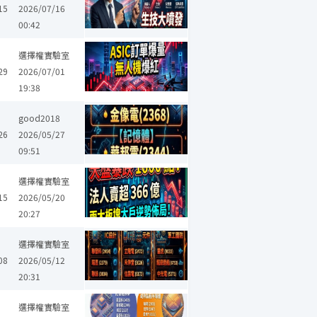
15
2026/07/16
00:42
發科
亞航
漢翔
弘塑
錦明
創意
群創
辛耘
祥碩
世紀
選擇權實驗室
29
2026/07/01
19:38
金像電
友達
聯發科
盟立
富邦金
欣興
日電貿
群創
good2018
26
2026/05/27
09:51
新光金
豐達科
大立光
日電貿
昇達科
揚明光
華容
樺漢
選擇權實驗室
15
2026/05/20
20:27
電
鴻海
國巨*
台積電
智邦
瑞昱
聯發科
立隆電
漢翔
選擇權實驗室
08
2026/05/12
20:31
科
奇鋐
健策
信驊
世界
力成
藥華藥
達發
愛普*
南
選擇權實驗室