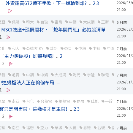
位，外資連買672億不手軟，下一檔輪到誰?
..
2
3
2026/05/
21:00
-
南亞
儒鴻
和大
台玻
富喬
中鋼
大成鋼
正新
旺宏
6 月前
MSCI效應+漲價題材，「蛇年開門紅」必抱股清單
2026/02/
21:00
1
台化
和大
亞德客-KY
華新
榮星
中釉
中鋼
中鴻
大成鋼
7 月前
一「主力鎖碼股」即將爆噴!
..
2
2026/01/
21:00
2
華新
毛寶
中鋼
中鴻
大成鋼
海光
宇隆
聯電
旺宏
7 月前
!這幾檔法人正在偷偷布局.....
2026/01/
21:00
1
台塑
南亞
台化
台積電
華邦電
昆盈
佳能
一詮
瑞軒
7 月前
寶只是開胃菜，這幾檔才是主菜!
..
2
3
2026/01/
21:00
2
台塑
南亞
福懋
亞力
華城
大億
恩德
台玻
富喬
台
7 月前