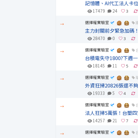
記憶體、AI代工法人卡
17479
24
選擇權實驗室
→
主力封關前夕緊急加碼！
28470
0
選擇權實驗室
→
台積電失守1800?下週
18145
11
選擇權實驗室
→
外資狂掃20826張還不夠
19333
5
選擇權實驗室
→
法人狂掃5萬張！台塑四
14257
21
選擇權實驗室
→