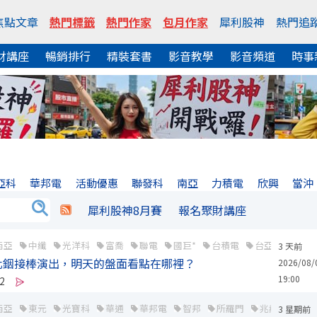
焦點文章
熱門標籤
熱門作家
包月作家
犀利股神
熱門追
財講座
暢銷排行
精裝套書
影音教學
影音頻道
時事
亞科
華邦電
活動優惠
聯發科
南亞
力積電
欣興
當沖
犀利股神8月賽
報名聚財講座
南亞
中纖
光洋科
富喬
聯電
國巨*
台積電
台亞
聯發科
3 天前
化銦接棒演出，明天的盤面看點在哪裡？
2026/08/
19:00
2
南亞
東元
光寶科
華通
華邦電
智邦
所羅門
兆赫
凱基
3 星期前