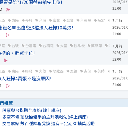
股票是誰?1/20開盤前搶先卡位!
2026/01/
21:00
2
南亞
東陽
長興
台玻
富喬
金寶
台積電
旺宏
廣達
7 月前
供應鏈名單出爐!這3檔法人狂掃10萬張!
2026/01/
21:00
-
東陽
台玻
台達電
台積電
大量
協易機
藥華藥
熱門飆股
7 月前
標的，趕緊卡位!
2026/01/
12:00
南亞
東陽
聯發
大億
堤維西
恩德
吉茂
美時
台玻
7 月前
法人狂掃4萬張不是沒原因!
2026/01/
21:00
1
門推薦
股票與台指期全攻略(線上講座)
多空不懼 頂級操盤手的主升浪戰法(線上講座)
交易累點 數百種課程兌換 還有不定期3C抽獎活動