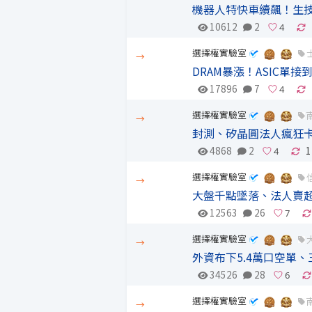
機器人特快車續飆！生
10612
2
選擇權實驗室
→
DRAM暴漲！ASIC單接
17896
7
選擇權實驗室
→
封測、矽晶圓法人瘋狂卡位
4868
2
1
選擇權實驗室
→
大盤千點墜落、法人賣超
12563
26
選擇權實驗室
→
外資布下5.4萬口空單
34526
28
選擇權實驗室
→