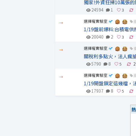
獨家!外資狂掃10萬張的
24594
1
選擇權實驗室
→
1/19盤前爆料:台積電
20040
2
選擇權實驗室
→
關稅利多點火，法人瘋搶
5790
8
2
選擇權實驗室
→
1/19開盤鎖定這幾檔，
17937
8
熱