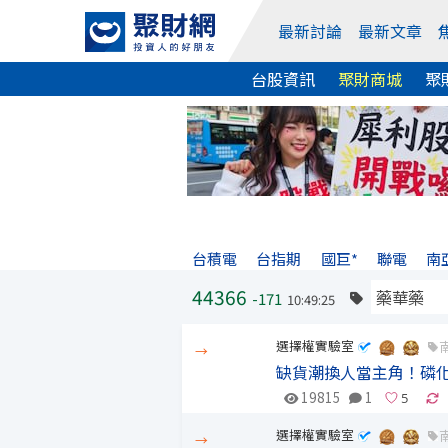
最新討論
最新文章
台股資訊
聚財商城
聚
台積電
台指期
國巨*
聯電
南
44366
-171
10:49:25
選擇權實驗室
→
缺貨潮換人當主角！磷
19815
1
選擇權實驗室
→