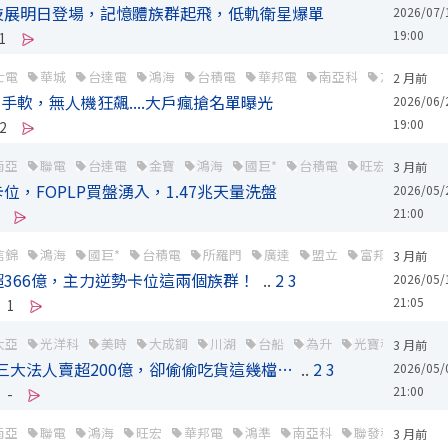
技展明日登場，記憶體族群起飛，低軌衛星爆單
2026/07/
19:00
1
士電
華城
台達電
鴻海
台積電
華邦電
南亞科
友達
聯
2 月前
到手軟，無人機狂飆....大戶瘋搶名單曝光
2026/06/
19:00
2
南亞
聯電
台達電
金寶
鴻海
國巨*
台積電
旺宏
華邦電
3 月前
，FOPLP買盤湧入，1.47兆天量洗盤
2026/05/
21:00
信錦
鴻海
國巨*
台積電
所羅門
廣達
盟立
富邦金
台新
3 月前
366億，主力逆勢卡位這兩個族群！
..
2
3
2026/05/
21:05
1
大亞
光洋科
美時
大成鋼
川湖
台船
為升
光寶科
台達
3 月前
、三大法人賣超200億，卻偷偷吃貨這幾檔…
..
2
3
2026/05/
21:00
-
南亞
聯電
鴻海
旺宏
華邦電
鴻準
南亞科
聯發科
晶豪
3 月前