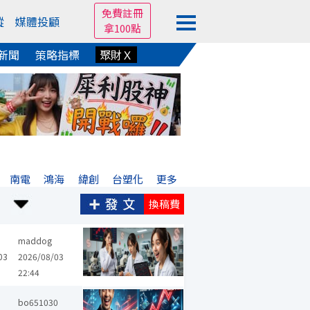
免費註冊
蹤
媒體投顧
拿100點
新聞
策略指標
聚財Ｘ
南電
鴻海
緯創
台塑化
更多
換稿費
全新
慧洋-KY
兆豐金
豐達科
晶豪科
奇鋐
文曄
聯亞
maddog
03
2026/08/03
22:44
金
晶豪科
雙鴻
天良
馬光-KY
國光生
鈺創
中磊
光聖
bo651030