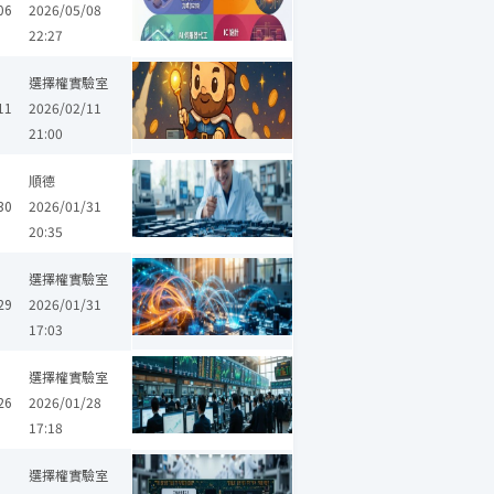
06
2026/05/08
22:27
華邦電
智邦
台光電
南亞科
華航
長榮航
王道銀行
文曄
選擇權實驗室
11
2026/02/11
21:00
海光
台船
宇隆
聯電
鴻海
台積電
旺宏
華邦電
南
順德
30
2026/01/31
20:35
華邦電
南亞科
一詮
長榮航
信邦
聯亞
重鳥鵬
廣明
統
選擇權實驗室
29
2026/01/31
17:03
三商家購
晶豪科
威剛
達明
藥華藥
生華科
台塑化
霈方
選擇權實驗室
26
2026/01/28
17:18
達電
金寶
旺宏
華邦電
菱生
南亞科
友達
兆赫
晶豪科
選擇權實驗室