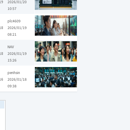
19
2026/01/20
10:57
漢唐
晶豪科
創意
昇達科
日月光投控
國光生
智崴
建榮
plc4609
18
2026/01/19
08:21
爆賺飆股
熱門投資標的
熱門題材
爆漲潛力股
NAV
18
2026/01/19
15:26
富喬
世德
台達電
鴻海
台積電
廣達
聯發科
大量
創意
penhsin
16
2026/01/18
09:38