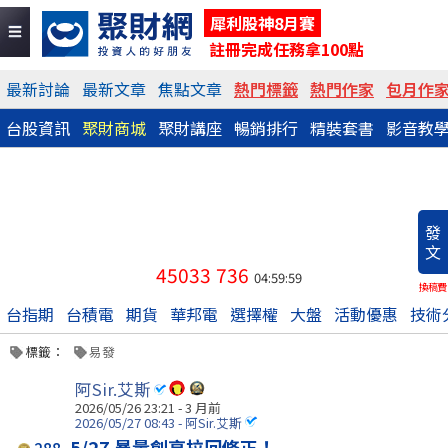
犀利股神8月賽
註冊完成任務拿100點
最新討論
最新文章
焦點文章
熱門標籤
熱門作家
包月作
台股資訊
聚財商城
聚財講座
暢銷排行
精裝套書
影音教
發
文
45033
736
04:59:59
換稿費
台指期
台積電
期貨
華邦電
選擇權
大盤
活動優惠
技術
標籤：
易發
阿Sir.艾斯
2026/05/26 23:21 - 3 月前
2026/05/27 08:43 - 阿Sir.艾斯
5/27 暴量創高拉回修正！