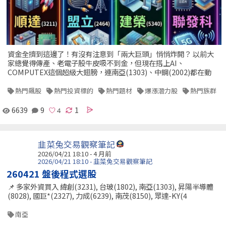
資金全擠到這邊了！有沒有注意到「兩大巨頭」悄悄炸開？ 以前大
家總覺得傳產、老電子股牛皮吸不到金，但現在搭上AI、
COMPUTEX這個超級大翅膀，連南亞(1303)、中鋼(2002)都在動
熱門飆股
熱門投資標的
熱門題材
爆漲潛力股
熱門族群
6639
9
1
韭菜兔交易觀察筆記
2026/04/21 18:10 - 4 月前
2026/04/21 18:10 - 韭菜兔交易觀察筆記
260421 盤後程式選股
📌 多家外資買入 緯創(3231), 台玻(1802), 南亞(1303), 昇陽半導體
(8028), 國巨*(2327), 力成(6239), 南茂(8150), 眾達-KY(4
南亞