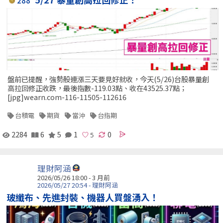
288
盤前已提醒，強勢股連漲三天要見好就收，今天(5/26)台股暴量創
高拉回修正收跌，最後指數-119.03點、收在43525.37點；
[jpg]wearn.com-116-11505-112616
台積電
期貨
當沖
台指期
2284
6
5
1
0
理財阿涵
2026/05/26 18:00 - 3 月前
2026/05/27 20:54 - 理財阿涵
玻纖布、先進封裝、機器人買盤湧入！