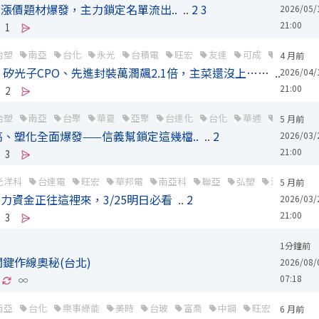
MLCC漲價題材爆發，主力鎖定名單流出..
..
2
3
2026/05/
21:00
1
台塑
南亞
台化
永光
台積電
旺宏
友達
可成
大立光
4 月前
矽光子CPO、先進封裝萬潤飆2.1倍，主菜還沒上……
..
2
3
2026/04/
21:00
2
台塑
南亞
台聚
華夏
亞聚
台達化
台化
華通
台積電
5 月前
、塑化全面爆發——信義幫鎖定這幾檔..
..
2
2026/03/
21:00
3
光洋科
台達電
旺宏
華邦電
南亞科
聯亞
弘塑
波若威
5 月前
力資金正往這裡來，3/25明日必看
..
2
2026/03/
21:00
3
1分鐘前
鍵作線奧秘(台北)
2026/08/
07:18
∞
南亞
台化
樂事綠能
美時
台玻
富喬
中鋼
旺宏
華邦電
6 月前