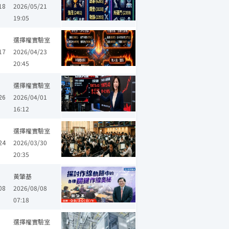
18
2026/05/21
19:05
聯亞
奇鈦科
揚明光
閎康
日月光投控
雙鍵
新唐
奇美材
選擇權實驗室
17
2026/04/23
20:45
華邦電
南亞科
仲琦
全新
奇鋐
聯亞
弘塑
正達
昇達
選擇權實驗室
26
2026/04/01
16:12
順達
加百裕
泰谷
健策
日月光投控
新盛力
廣穎
宜鼎
選擇權實驗室
24
2026/03/30
20:35
黃肇基
08
2026/08/08
07:18
友達
創見
永豐金
王道銀行
智原
建漢
威剛
尚立
選擇權實驗室