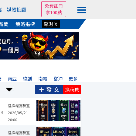
免費註冊
蹤
媒體投顧
拿100點
新聞
策略指標
聚財Ｘ
宏
南亞
緯創
南電
當沖
更多
換稿費
創見
聯發科
強茂
國泰金
兆豐金
晶豪科
大立光
聯合再
選擇權實驗室
19
2026/05/21
20:00
聯發科
盟立
鉅祥
強茂
大立光
蔚華科
耀登
昇達科
選擇權實驗室