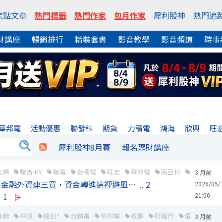
焦點文章
熱門標籤
熱門作家
包月作家
犀利股神
熱門追
財講座
暢銷排行
精裝套書
影音教學
影音頻道
時事
華邦電
活動優惠
聯發科
期貨
力積電
鴻海
欣興
旺
犀利股神8月賽
報名聚財講座
信錦
駿吉-KY
聯電
台積電
旺宏
華邦電
南亞科
中華電
3 月前
、金融外資連三買，資金轉進這裡避風…
..
2
2026/05/
21:00
1
信錦
華通
國巨*
台積電
華邦電
敬鵬
所羅門
燿華
技嘉
3 月前