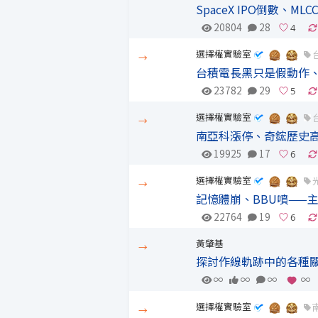
SpaceX IPO倒數、
20804
28
選擇權實驗室
→
台積電長黑只是假動作、
23782
29
選擇權實驗室
→
南亞科漲停、奇鋐歷史高
19925
17
選擇權實驗室
→
記憶體崩、BBU噴——主
22764
19
黃肇基
→
探討作線軌跡中的各種關
∞
∞
∞
∞
選擇權實驗室
→