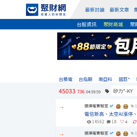
最新討論
最新文章
台股資訊
聚財商城
聚
台積電
台指期
南亞科
國巨*
45033
736
04:59:59
選擇權實驗室
→
電信新高、太空AI漲停
14562
18
選擇權實驗室
→