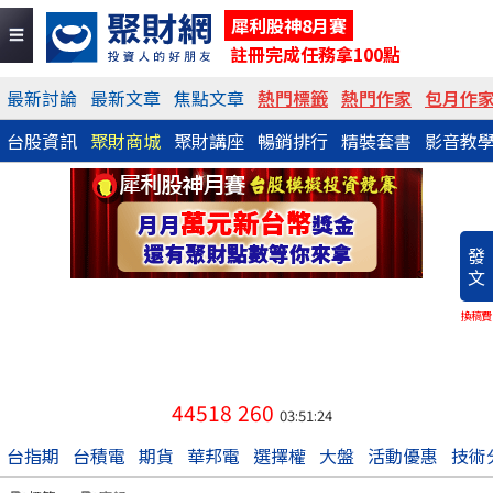
犀利股神8月賽
註冊完成任務拿100點
最新討論
最新文章
焦點文章
熱門標籤
熱門作家
包月作
台股資訊
聚財商城
聚財講座
暢銷排行
精裝套書
影音教
發
文
換稿費
44518
260
03:51:24
台指期
台積電
期貨
華邦電
選擇權
大盤
活動優惠
技術