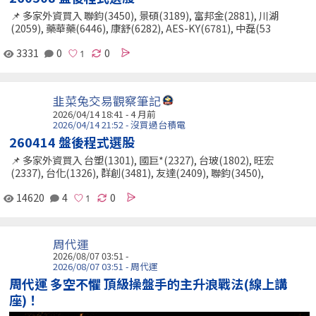
📌 多家外資買入 聯鈞(3450), 景碩(3189), 富邦金(2881), 川湖
(2059), 藥華藥(6446), 康舒(6282), AES-KY(6781), 中磊(53
3331
0
0
韭菜兔交易觀察筆記
2026/04/14 18:41 - 4 月前
2026/04/14 21:52 - 沒買過台積電
260414 盤後程式選股
📌 多家外資買入 台塑(1301), 國巨*(2327), 台玻(1802), 旺宏
(2337), 台化(1326), 群創(3481), 友達(2409), 聯鈞(3450),
14620
4
0
周代運
2026/08/07 03:51 -
2026/08/07 03:51 - 周代運
周代運 多空不懼 頂級操盤手的主升浪戰法(線上講
座)！