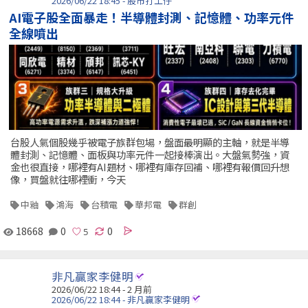
2026/06/22 18:45 - 股市打工仔
AI電子股全面暴走！半導體封測、記憶體、功率元件
全線噴出
台股人氣個股幾乎被電子族群包場，盤面最明顯的主軸，就是半導
體封測、記憶體、面板與功率元件一起接棒演出。大盤氣勢強，資
金也很直接，哪裡有AI題材、哪裡有庫存回補、哪裡有報價回升想
像，買盤就往哪裡衝，今天
中釉
鴻海
台積電
華邦電
群創
18668
0
0
非凡贏家李健明
2026/06/22 18:44 - 2 月前
2026/06/22 18:44 - 非凡贏家李健明