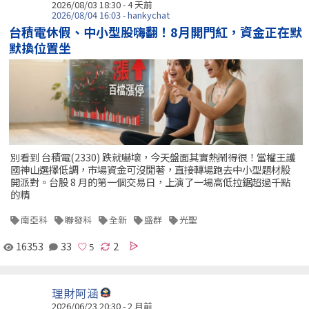
2026/08/03 18:30 - 4 天前
2026/08/04 16:03 - hankychat
台積電休假、中小型股嗨翻！8月開門紅，資金正在默
默換位置坐
別看到 台積電(2330) 跌就嚇壞，今天盤面其實熱鬧得很！當權王護
國神山選擇低調，市場資金可沒閒著，直接轉場跑去中小型題材股
開派對。台股 8 月的第一個交易日，上演了一場高低拉鋸超過千點
的精
南亞科
聯發科
全新
盛群
光聖
16353
33
2
理財阿涵
2026/06/23 20:30 - 2 月前