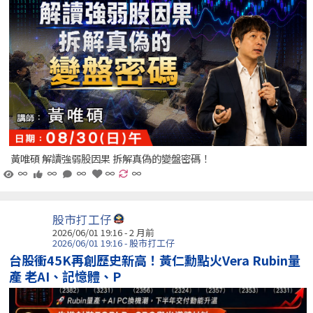
黃唯碩 解讀強弱股因果 拆解真偽的變盤密碼！
∞
∞
∞
∞
∞
股市打工仔
2026/06/01 19:16 - 2 月前
2026/06/01 19:16 - 股市打工仔
台股衝45K再創歷史新高！黃仁勳點火Vera Rubin量
產 老AI、記憶體、P