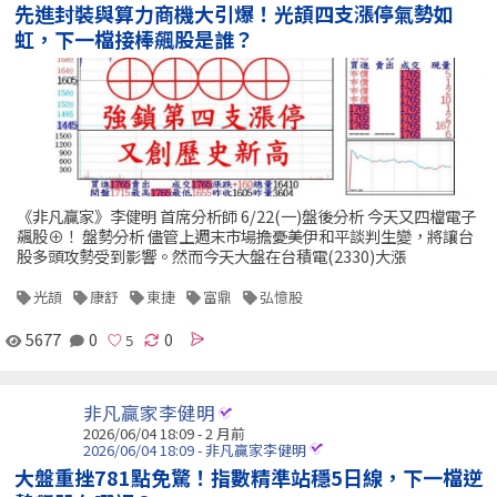
先進封裝與算力商機大引爆！光頡四支漲停氣勢如
虹，下一檔接棒飆股是誰？
《非凡贏家》李健明 首席分析師 6/22(一)盤後分析 今天又四檔電子
飆股⊕！ 盤勢分析 儘管上週末市場擔憂美伊和平談判生變，將讓台
股多頭攻勢受到影響。然而今天大盤在台積電(2330)大漲
光頡
康舒
東捷
富鼎
弘憶股
5677
0
0
非凡贏家李健明
2026/06/04 18:09 - 2 月前
2026/06/04 18:09 - 非凡贏家李健明
大盤重挫781點免驚！指數精準站穩5日線，下一檔逆