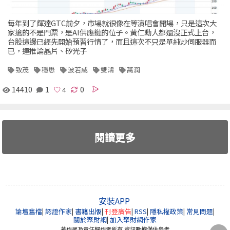
每年到了輝達GTC前夕，市場就很像在等演唱會開場，只是這次大
家搶的不是門票，是AI供應鏈的位子。黃仁勳人都還沒正式上台，
台股這邊已經先開始預習行情了，而且這次不只是單純炒伺服器而
已，連推論晶片、矽光子
致茂
穩懋
波若威
雙鴻
萬潤
14410
1
0
閱讀更多
安裝APP
論壇舊檔
|
認證作家
|
書籍出版
|
刊登廣告
|
RSS
|
隱私權政策
|
常見問題
|
關於聚財網
|
加入聚財網作家
著作權及責任歸作者所有 資訊數據僅供參考