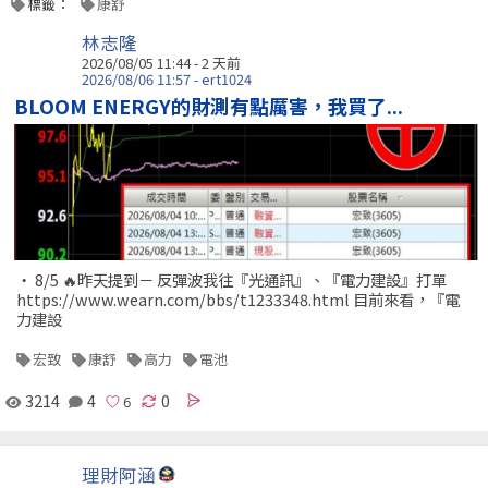
標籤：
康舒
林志隆
2026/08/05 11:44 - 2 天前
2026/08/06 11:57 - ert1024
BLOOM ENERGY的財測有點厲害，我買了...
‧ 8/5 🔥昨天提到－ 反彈波我往『光通訊』、『電力建設』打單
https://www.wearn.com/bbs/t1233348.html 目前來看，『電
力建設
宏致
康舒
高力
電池
3214
4
0
理財阿涵