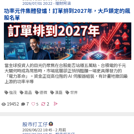
2026/07/01 20:22 - 理財阿涵
功率元件集體發爐！訂單排到2027年，大戶鎖定的飆
股名單
當全球投資人的目光仍聚焦在台股能否站穩五萬點、台積電的千元
大關何時成為常態時，市場底層卻正悄悄醞釀一場更具爆發力的
「電力革命」。資金正從高位階的 AI 伺服器組裝，有計畫地撤回最
上游的功率半導
強茂
嘉晶
德微
漢磊
世界
19452
7
2
股市打工仔
2026/06/22 18:45 - 2 月前