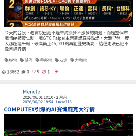
今天的台股，老實說已經不是單純漲多不漲多的問題，而是整個市
場情緒被黃仁勳一場GTC Taipei主題演講直接點燃。大盤早盤一度
大漲超過千點，最高衝上45,931點再創歷史新高，這種走法已經不
像普通行情
聯電
鴻海
華邦電
友達
力積電
18662
0
1
Menefer
2026/06/01 19:10 - 2 月前
2026/06/02 18:54 - Lucia716
COMPUTEX引爆的AI賽博龐克大行情