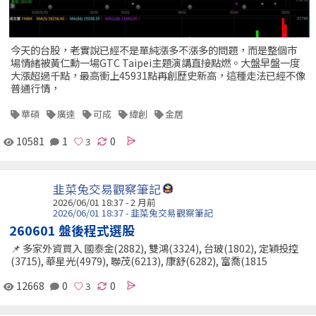
今天的台股，老實說已經不是單純漲多不漲多的問題，而是整個市
場情緒被黃仁勳一場GTC Taipei主題演講直接點燃。大盤早盤一度
大漲超過千點，最高衝上45931點再創歷史新高，這種走法已經不像
普通行情，
華碩
廣達
可成
緯創
金居
10581
1
0
韭菜兔交易觀察筆記
2026/06/01 18:37 - 2 月前
2026/06/01 18:37 - 韭菜兔交易觀察筆記
260601 盤後程式選股
📌 多家外資買入 國泰金(2882), 雙鴻(3324), 台玻(1802), 定穎投控
(3715), 華星光(4979), 聯茂(6213), 康舒(6282), 富喬(1815
12668
0
0