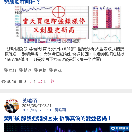
勢飆股在哪裡？
《非凡贏家》李健明 首席分析師 6/4(四)盤後分析 大盤崩跌我們照
樣賺⊕！ 盤勢解析： 大盤今日如預測快速拉回，收盤崩跌781點以
45677點做收，明天將再下探6/2當天紅K棒一半位置(
康舒
精測
東捷
南茂
3048
0
1
黃唯碩
2026/08/07 03:51 -
2026/08/07 03:51 - 黃唯碩
黃唯碩 解讀強弱股因果 拆解真偽的變盤密碼！