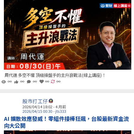
周代運 多空不懼 頂級操盤手的主升浪戰法(線上講座)！
∞
∞
∞
∞
∞
股市打工仔
2026/04/14 18:02 - 4 月前
2026/04/15 00:30 - jts333
AI 擴散效應發威！零組件接棒狂飆，台股最新資金流
向大公開