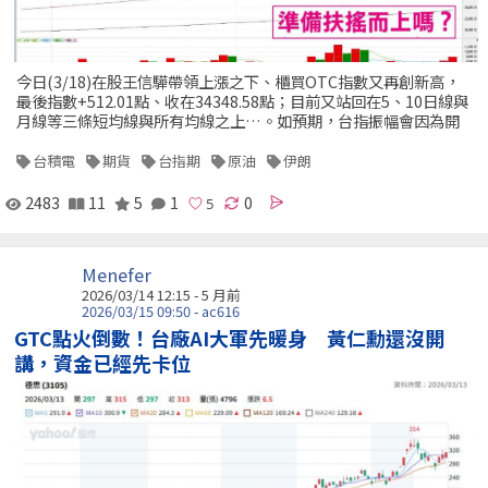
今日(3/18)在股王信驊帶領上漲之下、櫃買OTC指數又再創新高，
最後指數+512.01點、收在34348.58點；目前又站回在5、10日線與
月線等三條短均線與所有均線之上…。如預期，台指振幅會因為開
台積電
期貨
台指期
原油
伊朗
2483
11
5
1
0
Menefer
2026/03/14 12:15 - 5 月前
2026/03/15 09:50 - ac616
GTC點火倒數！台廠AI大軍先暖身 黃仁勳還沒開
講，資金已經先卡位