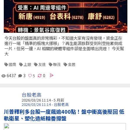
今天台股的盤面真的非常精彩，不知道大家有沒有發現，資金正在
進行一場「精準的板塊大挪移」？再生能源族群受到利空拖累倒成
一片，但另一邊，AI 相關的硬體零組件卻是全面噴出亮燈！ 今天幫
大
國喬
上銀
友達
聯茂
金居
6437
3
0
台股老高
2026/03/26 11:14 - 5 月前
2026/03/26 11:14 - 台股老高
川普釋利多台股一度飆逾400點！盤中衝高後壓回 低
軌衛星、塑化造紙輪番撐盤