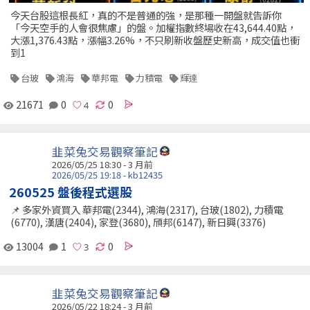
今天台股這根長紅，真的不是普通的強，是那種一開盤就告訴你
「今天空手的人會很焦慮」的盤。加權指數終場收在43,644.40點，
大漲1,376.43點，漲幅3.26%，不只刷新收盤歷史新高，成交值也衝
到1
台玻
鴻海
華邦電
力積電
輝達
21671
0
0
韭菜兔交易觀察筆記
2026/05/25 18:30 - 3 月前
2026/05/25 19:18 - kb12435
260525 盤後程式選股
📌 多家外資買入 華邦電(2344), 鴻海(2317), 台玻(1802), 力積電
(6770), 漢唐(2404), 家登(3680), 頎邦(6147), 新日興(3376)
13004
1
0
韭菜兔交易觀察筆記
2026/05/22 18:24 - 3 月前