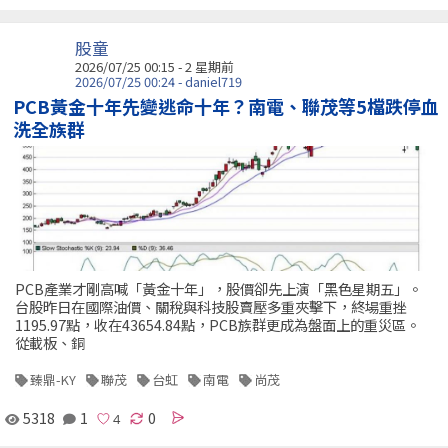
股童
2026/07/25 00:15 - 2 星期前
2026/07/25 00:24 - daniel719
PCB黃金十年先變逃命十年？南電、聯茂等5檔跌停血
洗全族群
PCB產業才剛高喊「黃金十年」，股價卻先上演「黑色星期五」。
台股昨日在國際油價、關稅與科技股賣壓多重夾擊下，終場重挫
1195.97點，收在43654.84點，PCB族群更成為盤面上的重災區。
從載板、銅
臻鼎-KY
聯茂
台虹
南電
尚茂
5318
1
0