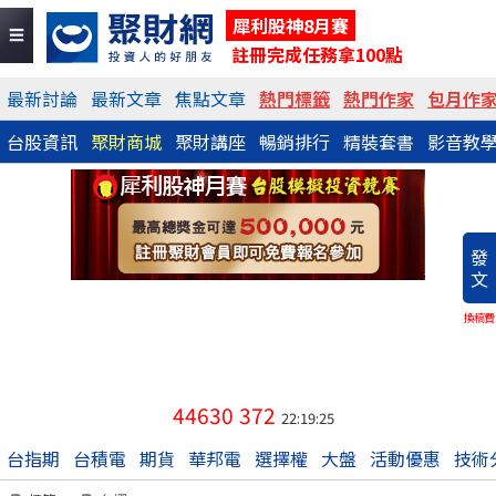
犀利股神8月賽
註冊完成任務拿100點
最新討論
最新文章
焦點文章
熱門標籤
熱門作家
包月作
台股資訊
聚財商城
聚財講座
暢銷排行
精裝套書
影音教
發
文
換稿費
44630
372
22:19:25
台指期
台積電
期貨
華邦電
選擇權
大盤
活動優惠
技術