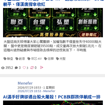
躺平、僅漢唐撐傘收紅
大盤這兩天殺得讓大家心驚膽顫，加權指數不僅重挫失守40000點大
關， 盤中更是幾度被砸破39500點，成交量再次放大衝破1兆元。 在
這種AI過熱疑慮與市場極致去槓桿的恐慌氣氛下， 平時風
聯亞
創意
世芯-KY
信驊
光聖
3952
3
0
Menefer
2026/07/29 18:53 - 1 星期前
2026/07/29 18:53 - Menefer
AI滿手好牌卻遇台股大屠殺！PCB族群跌停躺成一排