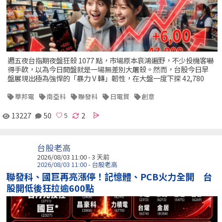
週五夜台指期夜盤狂殺 1077 點，市場原本哀鴻遍野，不少投機客嚇
得手軟，以為今日開盤就是一場無差別大屠殺。然而，台股今日早
盤展現出極為強悍的「暴力 V 轉」韌性，在大盤一度下探 42,780
華邦電
南亞科
聯發科
日電貿
創意
13227
50
2
台股老高
2026/08/03 11:00 - 3 天前
2026/08/03 11:00 - 台股老高
聯發科、國巨再亮漲停！記憶體、PCB火力全開 台
股開低後狂拉逾600點