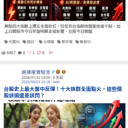
美股四大指數上週五全面收紅，但受到台指期夜盤重挫逾千點，加
上日韓股市今日早盤明顯走弱影響，台股今日開盤
光寶科
國巨*
台積電
華邦電
聯發科
4467
0
0
選擇權實驗室
2026/07/31 19:00 - 6 天前
2026/08/01 15:18 - iwm
台股史上最大盤中反彈！十大族群全面點火，這些個
股該追還是該閃？