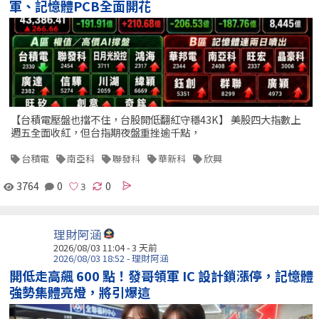
軍、記憶體PCB全面開花
【台積電壓盤也擋不住，台股開低翻紅守穩43K】 美股四大指數上
週五全面收紅，但台指期夜盤重挫逾千點，
台積電
南亞科
聯發科
華新科
欣興
3764
0
0
理財阿涵
2026/08/03 11:04 - 3 天前
2026/08/03 18:52 - 理財阿涵
開低走高飆 600 點！發哥領軍 IC 設計鎖漲停，記憶體
強勢集體亮燈，將引爆這