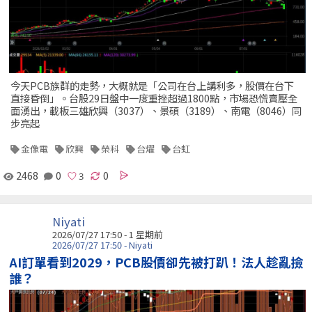
今天PCB族群的走勢，大概就是「公司在台上講利多，股價在台下
直接昏倒」。台股29日盤中一度重挫超過1800點，市場恐慌賣壓全
面湧出，載板三雄欣興（3037）、景碩（3189）、南電（8046）同
步亮起
金像電
欣興
榮科
台燿
台虹
2468
0
0
Niyati
2026/07/27 17:50 - 1 星期前
2026/07/27 17:50 - Niyati
AI訂單看到2029，PCB股價卻先被打趴！法人趁亂撿
誰？