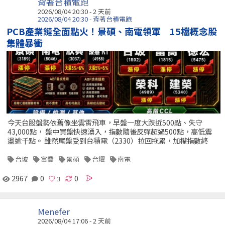
背著台積電跑
2026/08/04 20:30 - 2 天前
2026/08/04 20:30 - 背著台積電跑
PCB產業鏈全面點火！景碩、南電領軍 15檔概念股
集體暴衝
今天台股盤勢依舊像坐雲霄飛車，早盤一度大跌近500點、失守
43,000點， 盤中買盤快速湧入，指數隨後反彈超過500點，高低震
盪逾千點。 雖然尾盤受到台積電（2330）拉回拖累，加權指數終
台玻
富喬
景碩
台燿
南電
2967
0
0
Menefer
2026/08/04 17:06 - 2 天前