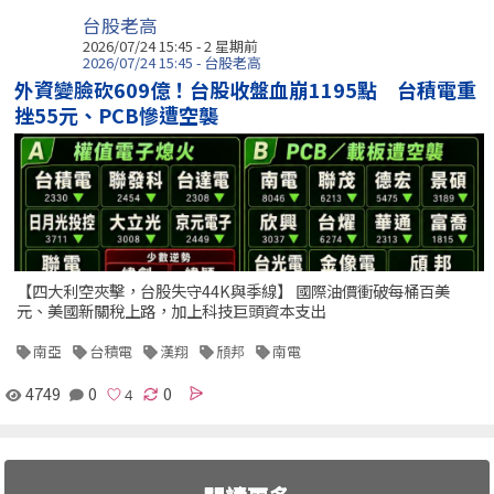
台股老高
2026/07/24 15:45 - 2 星期前
2026/07/24 15:45 - 台股老高
外資變臉砍609億！台股收盤血崩1195點 台積電重
挫55元、PCB慘遭空襲
【四大利空夾擊，台股失守44K與季線】 國際油價衝破每桶百美
元、美國新關稅上路，加上科技巨頭資本支出
南亞
台積電
漢翔
頎邦
南電
4749
0
0