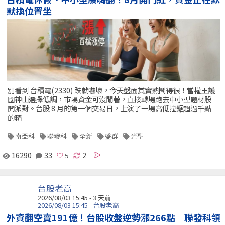
默換位置坐
別看到 台積電(2330) 跌就嚇壞，今天盤面其實熱鬧得很！當權王護
國神山選擇低調，市場資金可沒閒著，直接轉場跑去中小型題材股
開派對。台股 8 月的第一個交易日，上演了一場高低拉鋸超過千點
的精
南亞科
聯發科
全新
盛群
光聖
16290
33
2
台股老高
2026/08/03 15:45 - 3 天前
2026/08/03 15:45 - 台股老高
外資翻空賣191億！台股收盤逆勢漲266點 聯發科領