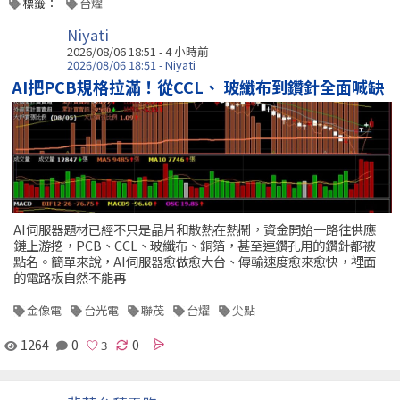
標籤：
台燿
Niyati
2026/08/06 18:51 -
4 小時前
2026/08/06 18:51 - Niyati
AI把PCB規格拉滿！從CCL、 玻纖布到鑽針全面喊缺
AI伺服器題材已經不只是晶片和散熱在熱鬧，資金開始一路往供應
鏈上游挖，PCB、CCL、玻纖布、銅箔，甚至連鑽孔用的鑽針都被
點名。簡單來說，AI伺服器愈做愈大台、傳輸速度愈來愈快，裡面
的電路板自然不能再
金像電
台光電
聯茂
台燿
尖點
1264
0
0