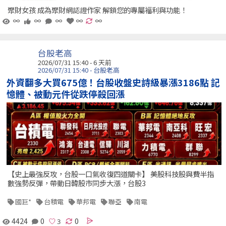
聚財女孩 成為聚財網認證作家 解鎖您的專屬福利與功能！
∞
∞
∞
∞
∞
台股老高
2026/07/31 15:40 - 6 天前
2026/07/31 15:40 - 台股老高
外資翻多大買675億！台股收盤史詩級暴漲3186點 記
憶體、被動元件從跌停殺回漲
【史上最強反攻，台股一口氣收復四道關卡】 美股科技股與費半指
數強勢反彈，帶動日韓股市同步大漲，台股3
國巨*
台積電
華邦電
聯亞
南電
4424
0
0