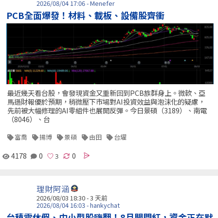
2026/08/04 17:06 - Menefer
PCB全面爆發！材料、載板、設備股齊衝
最近幾天看台股，會發現資金又重新回到PCB族群身上。微軟、亞
馬遜財報優於預期，稍微壓下市場對AI投資效益與泡沫化的疑慮，
先前被大幅修理的AI零組件也展開反彈。今日景碩（3189）、南電
（8046）、台
富喬
揚博
景碩
由田
台燿
4178
0
0
理財阿涵
2026/08/03 18:30 - 3 天前
2026/08/04 16:03 - hankychat
台積電休假、中小型股嗨翻！8月開門紅，資金正在默