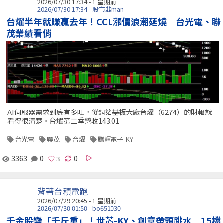
2026/07/30 17:34 - 1 星期前
2026/07/30 17:34 - 股市韭man
台燿半年就賺贏去年！CCL漲價浪潮延燒 台光電、聯
茂業績看俏
AI伺服器需求到底有多旺，從銅箔基板大廠台燿（6274）的財報就
看得很清楚。台燿第二季營收143.01
台光電
聯茂
台燿
騰輝電子-KY
3363
0
0
背著台積電跑
2026/07/29 20:45 - 1 星期前
2026/07/30 01:50 - bo651030
千金股變「千斤重」！世芯-KY、創意帶頭跳水 15檔