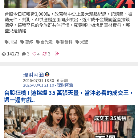
台股今日狂噴近3,000點，改寫盤中史上最大漲點紀錄，記憶體、被
動元件、封測、AI供應鏈全面同步噴出，近七成千金股開盤直接鎖
漲停。這種罕見的全族群共伴行情，究竟哪些板塊是真材實料，哪
些只是情緒
川湖
智邦
台光電
聯發科
光聖
14273
3
3
理財阿涵
2026/07/31 18:30 - 6 天前
2026/08/01 21:10 - 理財阿涵
台股狂噴 ! 這檔爆 35 萬張天量，當沖必看的成交王，
週一還有戲..