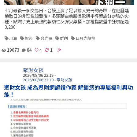
七月最後一個交易日，台股上演了足以載入史冊的奇蹟。在經歷連
續數日的非理性殺盤後，多頭藉由美股微軟與半導體族群走強的火
種，點燃了史上最強的報復性反彈火藥桶。加權指數盤中狂噴超過
3,200
川湖
智邦
台光電
群創
日月光投控
19073
84
1
聚財女孩
2026/08/06 22:19 -
2026/08/06 22:19 - 聚財女孩
聚財女孩 成為聚財網認證作家 解鎖您的專屬福利與功
能！