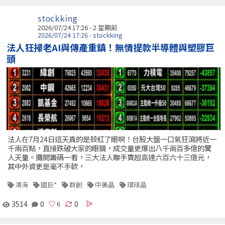
stockking
2026/07/24 17:26 - 2 星期前
2026/07/24 17:26 - stockking
法人狂掃老AI與傳產重鎮！無情提款半導體與塑膠巨
頭
法人在7月24日這天真的是殺紅了眼啊！台股大盤一口氣狂瀉將近一
千兩百點，直接跌破大家的眼鏡，成交量更爆出八千兩百多億的驚
人天量。攤開籌碼一看，三大法人聯手賣超高達六百六十三億元，
其中外資更是毫不手軟，
鴻海
國巨*
群創
中美晶
環球晶
3514
0
0