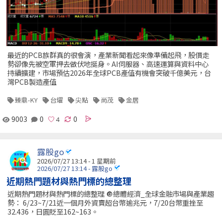
最近的PCB族群真的很會演，產業新聞看起來像準備起飛，股價走
勢卻像先被空軍押去做伏地挺身。AI伺服器、高速運算與資料中心
持續擴建，市場預估2026年全球PCB產值有機會突破千億美元，台
灣PCB製造產值
臻鼎-KY
台燿
尖點
尚茂
金居
9003
0
0
露股go
2026/07/27 13:14 - 1 星期前
2026/07/27 13:14 - 露股go
近期熱門題材與熱門標的總整理
近期熱門題材與熱門標的總整理 🔘總體經濟_全球金融市場與產業趨
勢： 6/23~7/21近一個月外資賣超台幣逾兆元，7/20台幣重挫至
32.436，日圓貶至162~163。