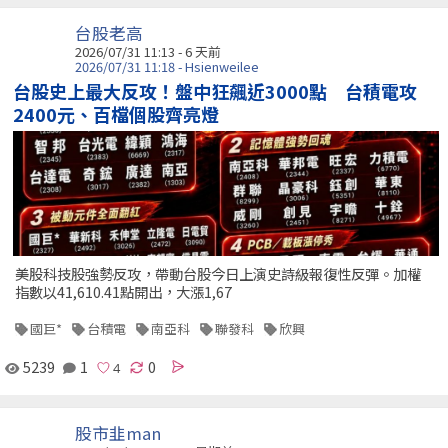
台股老高
2026/07/31 11:13 - 6 天前
2026/07/31 11:18 - Hsienweilee
台股史上最大反攻！盤中狂飆近3000點 台積電攻
2400元、百檔個股齊亮燈
美股科技股強勢反攻，帶動台股今日上演史詩級報復性反彈。加權
指數以41,610.41點開出，大漲1,67
國巨*
台積電
南亞科
聯發科
欣興
5239
1
0
股市韭man