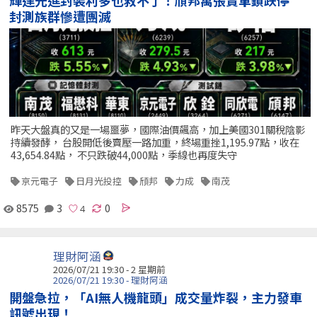
輝達先進封裝利多也救不了！頎邦萬張賣單鎖跌停
封測族群慘遭團滅
昨天大盤真的又是一場噩夢，國際油價飆高，加上美國301關稅陰影
持續發酵， 台股開低後賣壓一路加重，終場重挫1,195.97點，收在
43,654.84點， 不只跌破44,000點，季線也再度失守
京元電子
日月光投控
頎邦
力成
南茂
8575
3
0
理財阿涵
2026/07/21 19:30 - 2 星期前
2026/07/21 19:30 - 理財阿涵
開盤急拉，「AI無人機龍頭」成交量炸裂，主力發車
訊號出現！