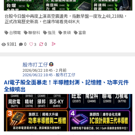
台股今日盤中再度上演高空震盪秀，指數早盤一度攻上48,218點，
正式改寫歷史新高，也讓市場看見48K大
台積電
聯發科
強茂
景碩
富鼎
9381
0
0
股市打工仔
2026/06/22 18:45 - 2 月前
2026/06/22 18:45 - 股市打工仔
AI電子股全面暴走！半導體封測、記憶體、功率元件
全線噴出