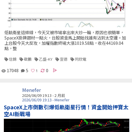
低軌衛星這條線，今天又被市場拿出來大炒一輪，原因也很簡單，
SpaceX掛牌題材一點火，台股資金馬上開始找誰有沾到太空邊。加
上台股今天大反攻，加權指數終場大漲1019.58點，收在44169.04
點，整
信錦
敬鵬
乙盛-KY
宣德
同欣電
17048
5
0
Menefer
2026/06/09 19:13 - 2 月前
2026/06/09 19:13 - Menefer
SpaceX上市倒數引爆低軌衛星行情！資金開始押寶太
空AI新戰場