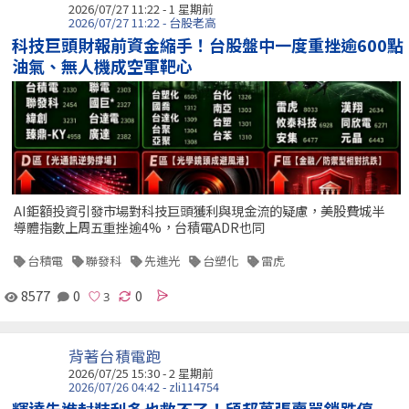
2026/07/27 11:22 - 1 星期前
2026/07/27 11:22 - 台股老高
科技巨頭財報前資金縮手！台股盤中一度重挫逾600點
油氣、無人機成空軍靶心
AI鉅額投資引發市場對科技巨頭獲利與現金流的疑慮，美股費城半
導體指數上周五重挫逾4%，台積電ADR也同
台積電
聯發科
先進光
台塑化
雷虎
8577
0
0
背著台積電跑
2026/07/25 15:30 - 2 星期前
2026/07/26 04:42 - zli114754