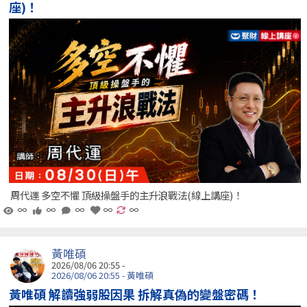
座)！
周代運 多空不懼 頂級操盤手的主升浪戰法(線上講座)！
∞
∞
∞
∞
∞
黃唯碩
2026/08/06 20:55 -
2026/08/06 20:55 - 黃唯碩
黃唯碩 解讀強弱股因果 拆解真偽的變盤密碼！