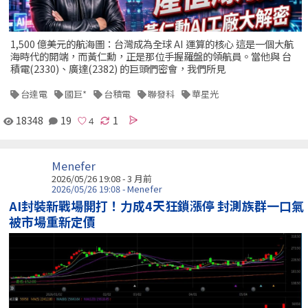
1,500 億美元的航海圖：台灣成為全球 AI 運算的核心 這是一個大航
海時代的開端，而黃仁勳，正是那位手握羅盤的領航員。當他與 台
積電(2330)、廣達(2382) 的巨頭們密會，我們所見
台達電
國巨*
台積電
聯發科
華星光
18348
19
1
Menefer
2026/05/26 19:08 - 3 月前
2026/05/26 19:08 - Menefer
AI封裝新戰場開打！力成4天狂鎖漲停 封測族群一口氣
被市場重新定價