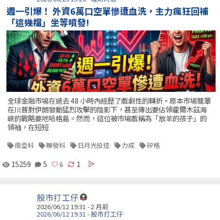
週一引爆！ 外資6萬口空單慘遭血洗，主力瘋狂回補
「這幾檔」坐等噴發!
全球金融市場在過去 48 小時內經歷了戲劇性的轉折。原本市場籠罩
在川普對伊朗發動猛烈攻擊的陰影下，甚至傳出要佔領霍爾木茲海
峽的戰略要地哈格島。然而，這位被市場戲稱為「放羊的孩子」的
領袖，在短短
南亞科
聯發科
日月光投控
力成
矽格
15259
5
1
股市打工仔
2026/06/12 19:31 - 2 月前
2026/06/12 19:31 - 股市打工仔