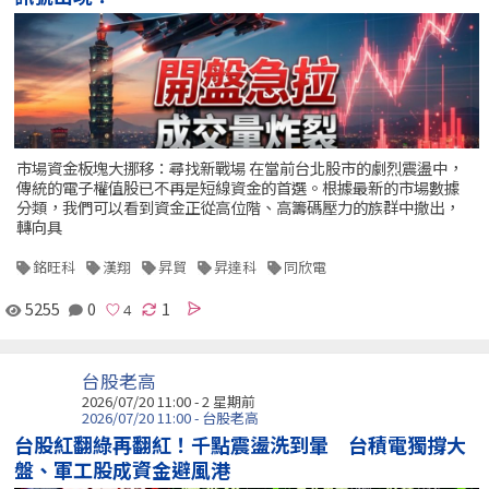
市場資金板塊大挪移：尋找新戰場 在當前台北股市的劇烈震盪中，
傳統的電子權值股已不再是短線資金的首選。根據最新的市場數據
分類，我們可以看到資金正從高位階、高籌碼壓力的族群中撤出，
轉向具
銘旺科
漢翔
昇貿
昇達科
同欣電
5255
0
1
台股老高
2026/07/20 11:00 - 2 星期前
2026/07/20 11:00 - 台股老高
台股紅翻綠再翻紅！千點震盪洗到暈 台積電獨撐大
盤、軍工股成資金避風港