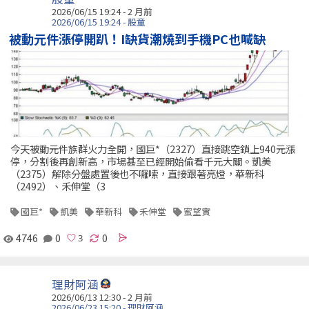
2026/06/15 19:24 - 2 月前
2026/06/15 19:24 - 股童
被動元件漲停開趴！I缺貨潮燒到手機PC也喊缺
今天被動元件族群火力全開，國巨*（2327）直接跳空鎖上940元漲
停，分割後再創新高，市場甚至已經開始偷看千元大關。凱美
（2375）解除分盤處置後也不囉嗦，直接跟著亮燈，華新科
（2492）、禾伸堂（3
國巨*
凱美
華新科
禾伸堂
蜜望實
4746
0
0
理財阿涵
2026/06/13 12:30 - 2 月前
2026/06/23 15:20 - 理財阿涵