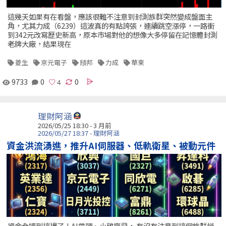
這幾天如果有在看盤，應該很難不注意到封測族群突然變成盤面主
角，尤其力成（6239）這波真的有點誇張，連續跳空漲停，一路衝
到342元改寫歷史新高，原本市場對他的想像大多停留在記憶體封測
老牌大廠，結果現在
菱生
京元電子
頎邦
力成
華東
9733
0
0
理財阿涵
2026/05/25 18:30 - 3 月前
2026/05/27 18:37 - 理財阿涵
資金洪流湧進，推升AI伺服器、低軌衛星、被動元件
資金全擠到這邊了！AI帶頭、小雞齊飛， 有沒有注意到這個族群悄