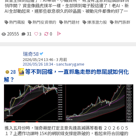
悄炸開？ 資金像餓虎撲羊一樣，全部擠到電子股這邊了！老AI、新
AI全部動起來，連那些歇息很久的矽晶圓、被動元件都像約好了一
熱門飆股
熱門投資標的
熱門題材
爆漲潛力股
熱門族群
20555
31
0
瑞奇58
2026/05/24 13:46 - 3 月前
2026/05/26 18:34 - sanctuarygame
等不到回檔，一直抓龜走憋的憋屈感如何化
28
解？
進入五月份時，瑞奇哥是打定主意先逢高減碼等看看 ２０２６０５
１７上週作功課時 15K的網狀線支撐是跌破的，看起來符合回檔的