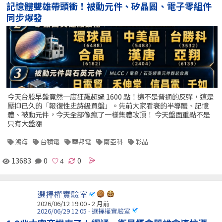
記憶體雙雄帶頭衝！被動元件、矽晶圓、電子零組件
同步爆發
今天台股早盤竟然一度狂飆超過 1600 點！這不是普通的反彈，這是
壓抑已久的「報復性史詩級買盤」。先前大家看衰的半導體、記憶
體、被動元件，今天全部像瘋了一樣集體攻頂！ 今天盤面重點不是
只有大盤漲
鴻海
台積電
華邦電
南亞科
彩晶
13683
0
0
選擇權實驗室
2026/06/12 19:00 - 2 月前
2026/06/29 12:05 - 選擇權實驗室