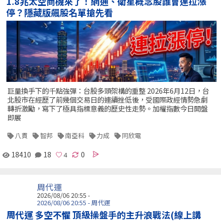
1.8兆太空商機來了！網通、衛星概念股誰會連拉漲
停？隱藏版飆股名單搶先看
巨量換手下的千點強彈：台股多頭架構的重整 2026年6月12日，台
北股市在經歷了前幾個交易日的連續挫低後，受國際政經情勢急劇
轉折激勵，寫下了極具指標意義的歷史性走勢。加權指數今日開盤
即展
八貫
智邦
南亞科
力成
同欣電
18410
18
0
周代運
2026/08/06 20:55 -
2026/08/06 20:55 - 周代運
周代運 多空不懼 頂級操盤手的主升浪戰法(線上講