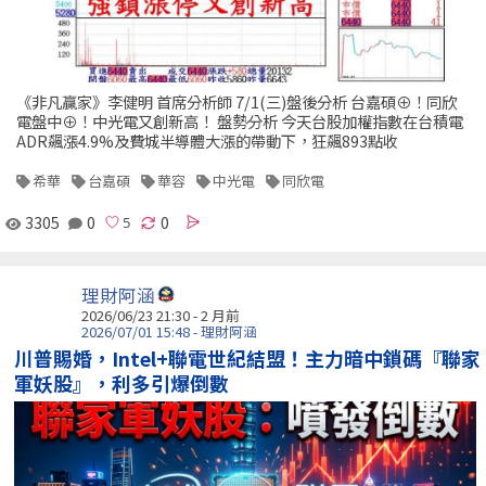
《非凡贏家》李健明 首席分析師 7/1(三)盤後分析 台嘉碩⊕！同欣
電盤中⊕！中光電又創新高！ 盤勢分析 今天台股加權指數在台積電
ADR飆漲4.9%及費城半導體大漲的帶動下，狂飆893點收
希華
台嘉碩
華容
中光電
同欣電
3305
0
0
理財阿涵
2026/06/23 21:30 - 2 月前
2026/07/01 15:48 - 理財阿涵
川普賜婚，Intel+聯電世紀結盟！主力暗中鎖碼『聯家
軍妖股』，利多引爆倒數