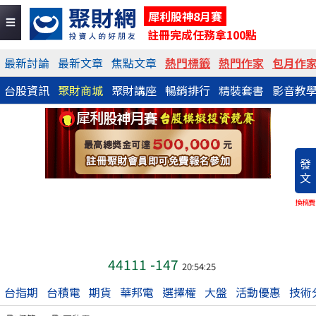
犀利股神8月賽
註冊完成任務拿100點
最新討論
最新文章
焦點文章
熱門標籤
熱門作家
包月作
台股資訊
聚財商城
聚財講座
暢銷排行
精裝套書
影音教
發
文
換稿費
44111
-147
20:54:25
台指期
台積電
期貨
華邦電
選擇權
大盤
活動優惠
技術