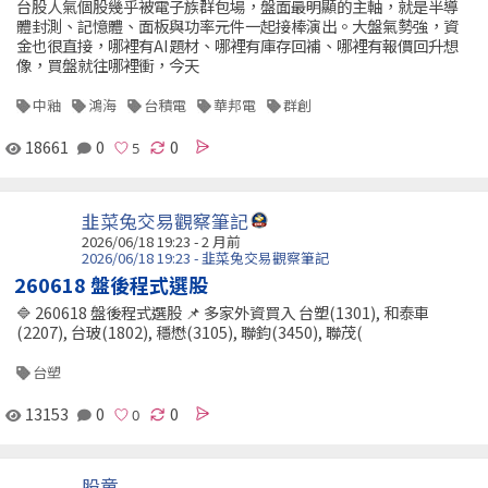
台股人氣個股幾乎被電子族群包場，盤面最明顯的主軸，就是半導
體封測、記憶體、面板與功率元件一起接棒演出。大盤氣勢強，資
金也很直接，哪裡有AI題材、哪裡有庫存回補、哪裡有報價回升想
像，買盤就往哪裡衝，今天
中釉
鴻海
台積電
華邦電
群創
18661
0
0
韭菜兔交易觀察筆記
2026/06/18 19:23 - 2 月前
2026/06/18 19:23 - 韭菜兔交易觀察筆記
260618 盤後程式選股
🔷 260618 盤後程式選股 📌 多家外資買入 台塑(1301), 和泰車
(2207), 台玻(1802), 穩懋(3105), 聯鈞(3450), 聯茂(
台塑
13153
0
0
股童