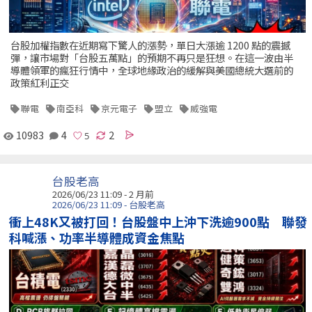
台股加權指數在近期寫下驚人的漲勢，單日大漲逾 1200 點的震撼
彈，讓市場對「台股五萬點」的預期不再只是狂想。在這一波由半
導體領軍的瘋狂行情中，全球地緣政治的緩解與美國總統大選前的
政策紅利正交
聯電
南亞科
京元電子
盟立
威強電
10983
4
2
台股老高
2026/06/23 11:09 - 2 月前
2026/06/23 11:09 - 台股老高
衝上48K又被打回！台股盤中上沖下洗逾900點 聯發
科喊漲、功率半導體成資金焦點