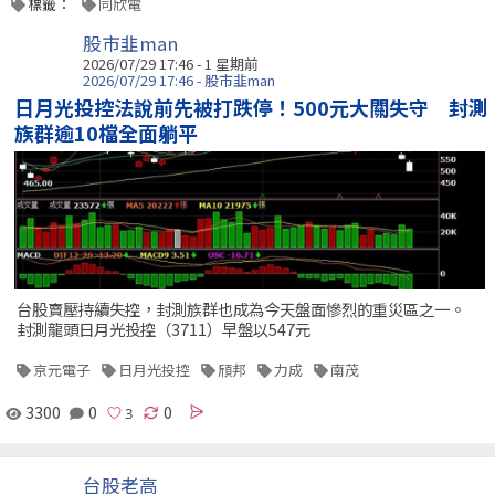
標籤：
同欣電
股市韭man
2026/07/29 17:46 - 1 星期前
2026/07/29 17:46 - 股市韭man
日月光投控法說前先被打跌停！500元大關失守 封測
族群逾10檔全面躺平
台股賣壓持續失控，封測族群也成為今天盤面慘烈的重災區之一。
封測龍頭日月光投控（3711）早盤以547元
京元電子
日月光投控
頎邦
力成
南茂
3300
0
0
台股老高