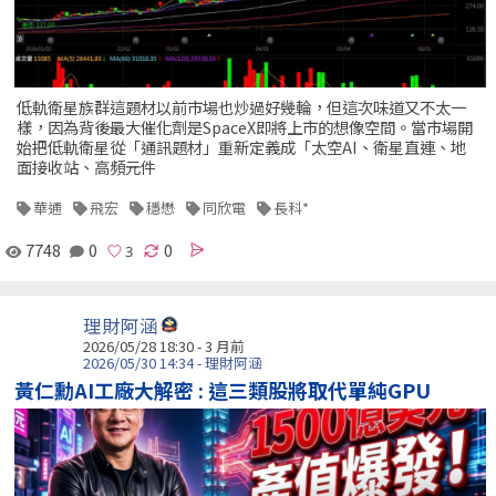
低軌衛星族群這題材以前市場也炒過好幾輪，但這次味道又不太一
樣，因為背後最大催化劑是SpaceX即將上市的想像空間。當市場開
始把低軌衛星從「通訊題材」重新定義成「太空AI、衛星直連、地
面接收站、高頻元件
華通
飛宏
穩懋
同欣電
長科*
7748
0
0
理財阿涵
2026/05/28 18:30 - 3 月前
2026/05/30 14:34 - 理財阿涵
黃仁勳AI工廠大解密 : 這三類股將取代單純GPU