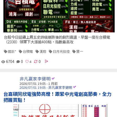
台股今日延續上周五史詩級崩跌後的劇烈震盪，早盤一度在台積電
（2330）領軍下大漲逾400點，指數最高攻
國巨*
台積電
漢翔
日月光投控
寶一
6704
0
0
非凡贏家李健明
2026/07/01 19:05 - 1 月前
2026/07/01 19:05 - 非凡贏家李健明
台嘉碩同欣電強勢亮燈！跟緊中光電創高節奏，全力
把握買點！