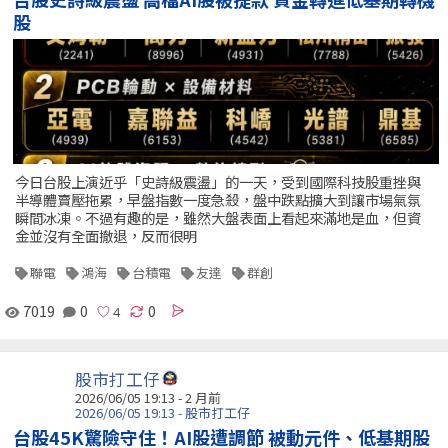
股
今日台股上演近乎「史詩級震盪」的一天，受到國際科技股重挫與
半導體賣壓拖累，早盤指數一度急殺，盤中跌點擴大到讓市場氣氛
瞬間冰凍。不過有趣的是，雖然大盤表面上看起來滿地是血，但資
金並沒有全面撤退，反而很明
聯電
鴻海
台積電
友達
群創
7019
0
0
股市打工仔
2026/06/05 19:13 - 2 月前
2026/06/05 19:13 - 股市打工仔
台股45K驚險守住！AI股遭調節 被動元件、低基期股