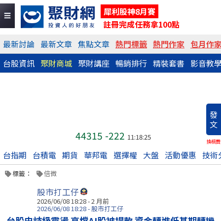
犀利股神8月賽
註冊完成任務拿100點
最新討論
最新文章
焦點文章
熱門標籤
熱門作家
包月作
台股資訊
聚財商城
聚財講座
暢銷排行
精裝套書
影音教
發
文
44315
-222
11:18:25
換稿費
台指期
台積電
期貨
華邦電
選擇權
大盤
活動優惠
技術
標籤：
倍微
股市打工仔
2026/06/08 18:28 - 2 月前
2026/06/08 18:28 - 股市打工仔
台股史詩級震盪 高檔AI股被提款 資金轉進低基期轉機