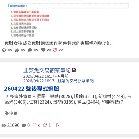
聚財女孩 成為聚財網認證作家 解鎖您的專屬福利與功能！
∞
∞
∞
∞
∞
韭菜兔交易觀察筆記
2026/04/22 18:17 - 4 月前
2026/04/22 18:17 - 韭菜兔交易觀察筆記
260422 盤後程式選股
📌 多家外資買入 昇陽半導體(8028), 順達(3211), 新應材(4749), 玉
晶光(3406), 仁寶(2324), 景碩(3189), 盟立(2464), 印能科技(7
中釉
21096
0
1