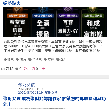
逆勢點火
台股受到美股半導體賣壓衝擊，早盤直接被血洗，盤中一度大暴跌
近1500點，跌破45000點大關。正當大家以為要大崩盤的時候，下
半場居然硬生生拉了回來，終場下跌606.52點，收在45070.94點。
聯電
鴻海
台積電
友達
群創
7118
0
0
聚財女孩
2026/08/06 11:19 -
2026/08/06 11:19 - 聚財女孩
聚財女孩 成為聚財網認證作家 解鎖您的專屬福利與功
能！