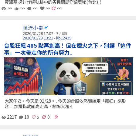
黃肇基 探討作線軌跡中的各種關鍵作線奧秘(台北)！
∞
∞
∞
∞
∞
順流小畢
2026/01/28 17:07 - 7 月前
2026/01/29 13:21 - kb12435
台股狂飆 485 點再創高！但在煙火之下，別讓「這件
事」一次帶走你的所有努力..
大家午安，今天是 01/28。 . 今天的台股依然繼續用「瘋狂」來形
容！ 加權指數開高走高，終場大漲 4
2217
10
0