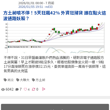
2026/01/01 00:00 - 7 月前
2026/01/05 19:51 - nd33
方土昶噴不停！5天狂飆42% 外資狂掃貨 誰在點火這
波通路妖股？
不得不說，31日早盤最讓散戶們熱血沸騰的，絕對非電子通路股方
土昶莫屬！早上才剛過9點沒多久，眼看他股價像坐火箭一樣，9點
17分直接鎖死在漲停價32.15元，委買單還高掛一萬兩千張排隊，這
氣勢真的太兇猛
尚立
大聯大
方土昶
6042
7
0