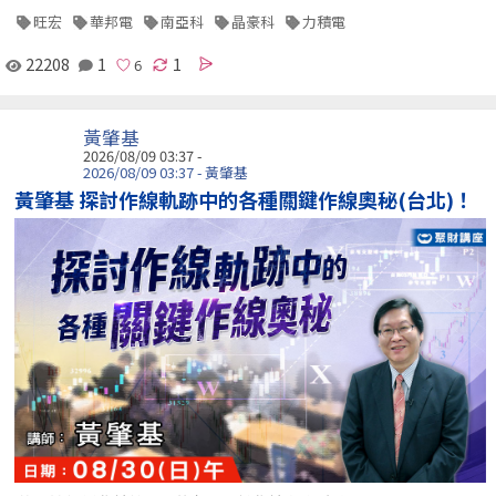
旺宏
華邦電
南亞科
晶豪科
力積電
22208
1
1
黃肇基
2026/08/09 03:37 -
2026/08/09 03:37 - 黃肇基
黃肇基 探討作線軌跡中的各種關鍵作線奧秘(台北)！