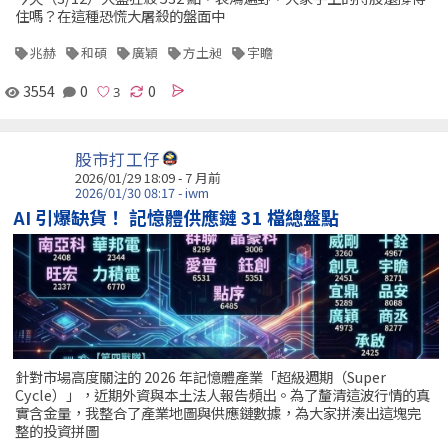
住嗎？在這種恐慌大屠殺的盤面中
兆赫
和碩
廣穎
方土昶
宇瞻
3554
0
0
股市打工仔
2026/01/29 18:09 - 7 月前
2026/01/30 08:17 - iwm
AI 引爆缺貨！ 記憶體供應鏈 31 檔總盤點
針對市場高度關注的 2026 年記憶體產業「超級週期（Super
Cycle）」，近期外資與本土法人報告頻出。為了釐清這波行情的真
實含金量，我整合了產業地圖與供應鏈數據，為大家拼湊出這塊完
整的投資拼圖