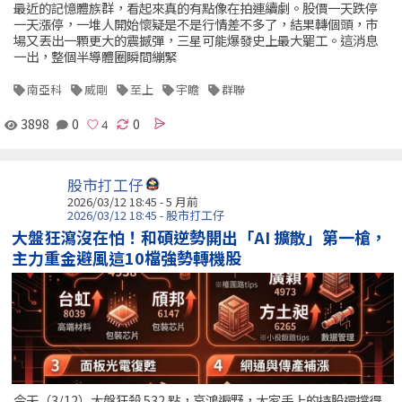
最近的記憶體族群，看起來真的有點像在拍連續劇。股價一天跌停
一天漲停，一堆人開始懷疑是不是行情差不多了，結果轉個頭，市
場又丟出一顆更大的震撼彈，三星可能爆發史上最大罷工。這消息
一出，整個半導體圈瞬間繃緊
南亞科
威剛
至上
宇瞻
群聯
3898
0
0
股市打工仔
2026/03/12 18:45 - 5 月前
2026/03/12 18:45 - 股市打工仔
大盤狂瀉沒在怕！和碩逆勢開出「AI 擴散」第一槍，
主力重金避風這10檔強勢轉機股
今天（3/12）大盤狂殺 532 點，哀鴻遍野，大家手上的持股還撐得