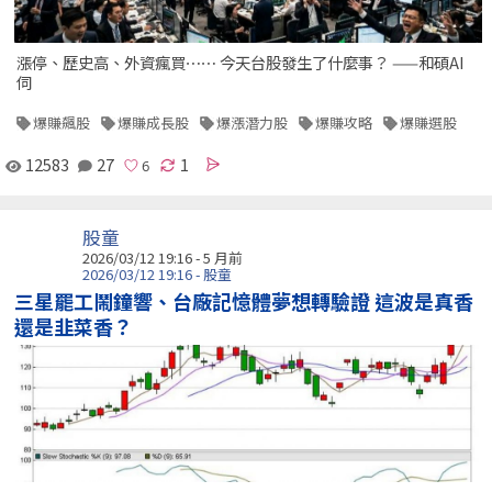
漲停、歷史高、外資瘋買⋯⋯ 今天台股發生了什麼事？ ——和碩AI
伺
爆賺飆股
爆賺成長股
爆漲潛力股
爆賺攻略
爆賺選股
12583
27
1
股童
2026/03/12 19:16 - 5 月前
2026/03/12 19:16 - 股童
三星罷工鬧鐘響、台廠記憶體夢想轉驗證 這波是真香
還是韭菜香？