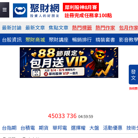
犀利股神8月賽
註冊完成任務拿100點
最新討論
最新文章
焦點文章
熱門標籤
熱門作家
包月作
台股資訊
聚財商城
聚財講座
暢銷排行
精裝套書
影音教
發
文
換稿費
45033
736
04:59:59
台指期
台積電
期貨
華邦電
選擇權
大盤
活動優惠
技術