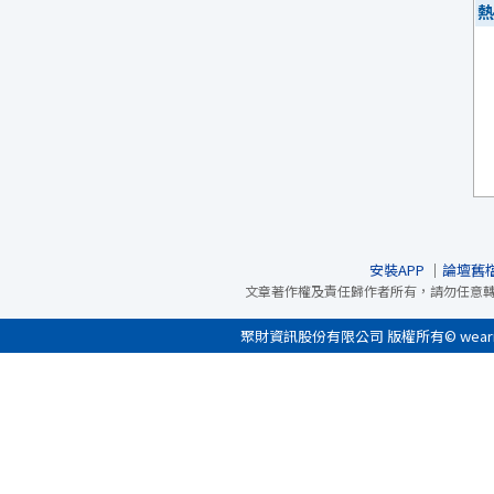
熱
安裝APP
｜
論壇舊
文章著作權及責任歸作者所有，請勿任意
聚財資訊股份有限公司 版權所有© wearn.com 