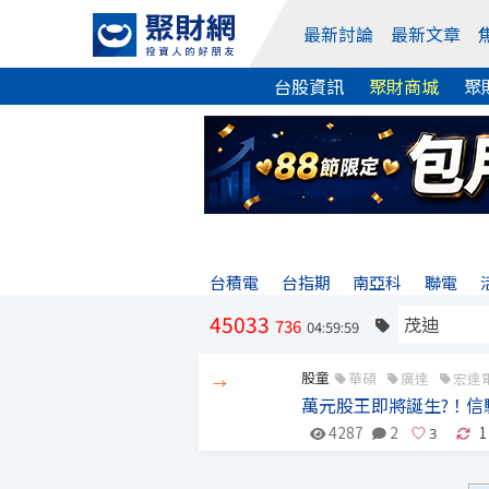
最新討論
最新文章
台股資訊
聚財商城
聚
台積電
台指期
南亞科
聯電
45033
736
04:59:59
股童
華碩
廣達
宏達
→
萬元股王即將誕生?！信
4287
2
1