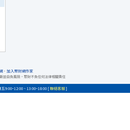
網
．
加入聚財網作家
斷並自負風險，聚財不負任何法律相關責任
0~12:00、13:00~18:00 [
聯絡客服
]