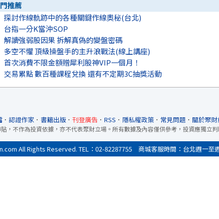
門推薦
探討作線軌跡中的各種關鍵作線奧秘(台北)
台指一分K當沖SOP
解讀強弱股因果 拆解真偽的變盤密碼
多空不懼 頂級操盤手的主升浪戰法(線上講座)
首次消費不限金額贈犀利股神VIP一個月！
交易累點 數百種課程兌換 還有不定期3C抽獎活動
檔
．
認證作家
．
書籍出版
．
刊登廣告
．
RSS
．
隱私權政策
．
常見問題
．
關於聚財
轉貼，不作為投資依據，亦不代表聚財立場。所有數據及內容僅供參考，投資應獨立判
All Rights Reserved. TEL：02-82287755 商城客服時間：台北週一至週五9:0