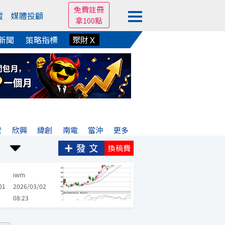
免費註冊
蹤
媒體投顧
拿100點
新聞
策略指標
聚財Ｘ
宏
欣興
緯創
南電
當沖
更多
換稿費
iwm
01
2026/03/02
08:23