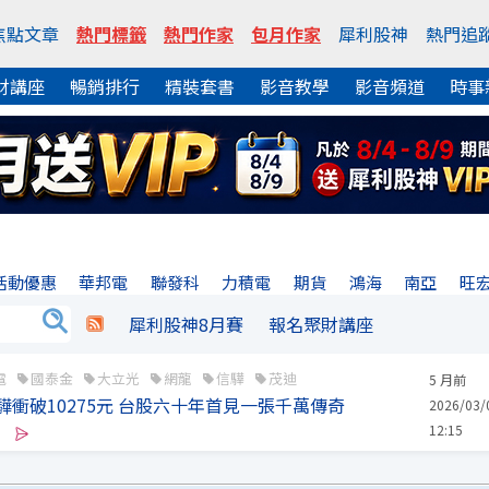
焦點文章
熱門標籤
熱門作家
包月作家
犀利股神
熱門追
財講座
暢銷排行
精裝套書
影音教學
影音頻道
時事
活動優惠
華邦電
聯發科
力積電
期貨
鴻海
南亞
旺
犀利股神8月賽
報名聚財講座
電
國泰金
大立光
網龍
信驊
茂迪
5 月前
驊衝破10275元 台股六十年首見一張千萬傳奇
2026/03/
12:15