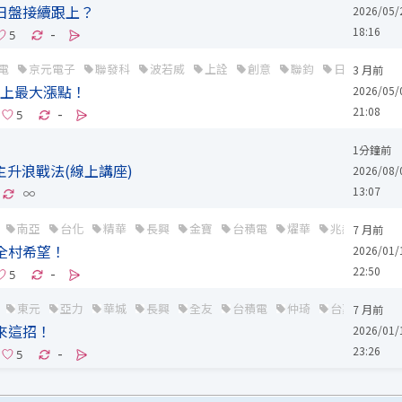
，日盤接續跟上？
2026/05/
18:16
-
電
京元電子
聯發科
波若威
上詮
創意
聯鈞
日月光投控
3 月前
史上最大漲點！
2026/05/
21:08
-
1分鐘前
主升浪戰法(線上講座)
2026/08/
13:07
∞
南亞
台化
精華
長興
金寶
台積電
燿華
兆赫
鑫科
7 月前
給全村希望！
2026/01/
22:50
-
東元
亞力
華城
長興
全友
台積電
仲琦
台嘉碩
世
7 月前
往來這招！
2026/01/
23:26
-