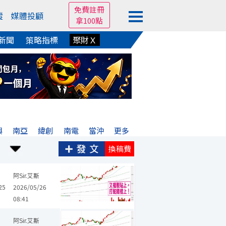
免費註冊
蹤
媒體投顧
拿100點
新聞
策略指標
聚財Ｘ
興
南亞
緯創
南電
當沖
更多
換稿費
正達
群創
慧友
彩晶
力成
佳邦
瀧澤科
台指期
阿Sir.艾斯
25
2026/05/26
08:41
華新科
欣興
群創
日月光投控
彩晶
力成
佳邦
緯穎
阿Sir.艾斯