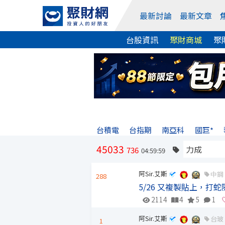
最新討論
最新文章
台股資訊
聚財商城
聚
台積電
台指期
南亞科
國巨*
45033
736
04:59:59
阿Sir.艾斯
中鋼
288
5/26 又複製貼上，打
2114
4
5
1
阿Sir.艾斯
台玻
1