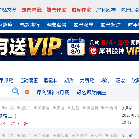
焦點文章
熱門標籤
熱門作家
包月作家
犀利股神
熱門追
財講座
暢銷排行
精裝套書
影音教學
影音頻道
時事
華邦電
活動優惠
聯發科
期貨
力積電
鴻海
旺宏
欣
犀利股神8月賽
報名聚財講座
中鴻
國巨*
英業達
友達
超豐
聯發科
華新科
鴻名
3 月前
蛇隨棍上！
2026/05/
19:08
-
金寶
國巨*
台積電
華邦電
英業達
友達
超豐
聯發科
3 月前