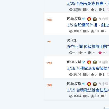
5/25 台指夜盤先過高
2386
4
5
1
阿Sir.艾斯
台積
268
5/5 台股續開外掛、創
3082
6
10
2
周代運
→
多空不懼 頂級操盤手的
∞
∞
∞
∞
阿Sir.艾斯
台塑
298
1/16 台積電法說會帶
2674
5
5
1
阿Sir.艾斯
士電
298
1/15 台積電法說會往
3604
6
10
5