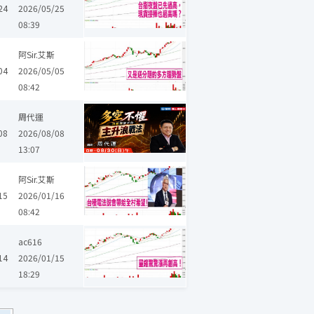
24
2026/05/25
08:39
力士
華星光
力成
訊芯-KY
愛普*
M31
期貨
當沖
台
阿Sir.艾斯
04
2026/05/05
08:42
周代運
08
2026/08/08
13:07
碩禾
協易機
德宏
力成
期貨
當沖
台指期
阿Sir.艾斯
15
2026/01/16
08:42
界
信昌電
合晶
旺矽
力成
佳邦
環球晶
綠電
期貨
ac616
14
2026/01/15
18:29