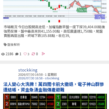
市場概況 今日台股開高走低，加權指數早盤一度下探39,404.00點後
強勢反彈，盤中最高來到41,155.00點，高低震盪達1,750點，尾盤
賣壓再度出籠，終場下跌105.88點，收在39,
盤後解析
2186
1
0
stockking
2026/07/30 16:58 - 1 星期前
2026/07/30 16:58 - stockking
法人變心大洗牌！萬四關卡前大撤退，電子神山群慘
遭結帳，資金急湧金融傳產避難