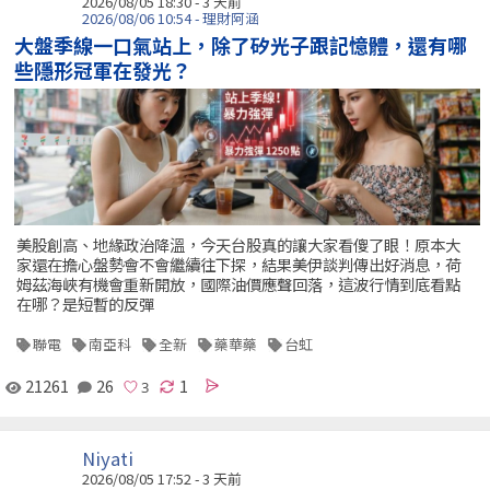
2026/08/05 18:30 - 3 天前
2026/08/06 10:54 - 理財阿涵
大盤季線一口氣站上，除了矽光子跟記憶體，還有哪
些隱形冠軍在發光？
美股創高、地緣政治降溫，今天台股真的讓大家看傻了眼！原本大
家還在擔心盤勢會不會繼續往下探，結果美伊談判傳出好消息，荷
姆茲海峽有機會重新開放，國際油價應聲回落，這波行情到底看點
在哪？是短暫的反彈
聯電
南亞科
全新
藥華藥
台虹
21261
26
1
Niyati
2026/08/05 17:52 - 3 天前