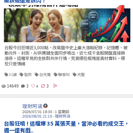
股該追還是該閃？
台股今日狂噴近3,000點，改寫盤中史上最大漲點紀錄，記憶體、被
動元件、封測、AI供應鏈全面同步噴出，近七成千金股開盤直接鎖
漲停。這種罕見的全族群共伴行情，究竟哪些板塊是真材實料，哪
些只是情緒
川湖
智邦
台光電
聯發科
光聖
14649
3
3
理財阿涵
2026/07/31 18:30 - 1 星期前
2026/08/01 21:10 - 理財阿涵
台股狂噴 ! 這檔爆 35 萬張天量，當沖必看的成交王，
週一還有戲..