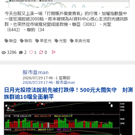
今天台股又上演一場「打開帳戶需要勇氣」的行情，加權指數盤中
一度狂瀉超過2000點，原本被視為AI資料中心核心主流的光通訊族
群，也突然從市場寵兒變成提款機。聯亞（3081）、光聖
（6442）、聯鈞（34
聯亞
聯鈞
華星光
光聖
東典光電
3296
2
0
股市韭man
2026/07/29 17:46 - 1 星期前
2026/07/29 17:46 - 股市韭man
日月光投控法說前先被打跌停！500元大關失守 封測
族群逾10檔全面躺平