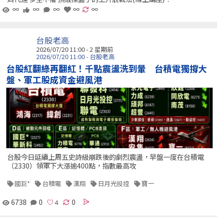
∞
∞
∞
∞
∞
台股老高
2026/07/20 11:00 - 2 星期前
2026/07/20 11:00 - 台股老高
台股紅翻綠再翻紅！千點震盪洗到暈 台積電獨撐大
盤、軍工股成資金避風港
台股今日延續上周五史詩級崩跌後的劇烈震盪，早盤一度在台積電
（2330）領軍下大漲逾400點，指數最高攻
國巨*
台積電
漢翔
日月光投控
寶一
6738
0
0