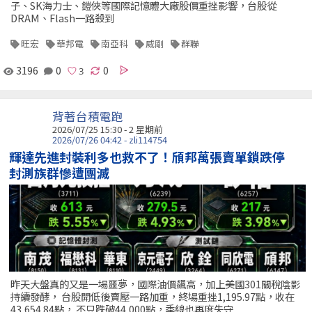
子、SK海力士、鎧俠等國際記憶體大廠股價重挫影響，台股從
DRAM、Flash一路殺到
旺宏
華邦電
南亞科
威剛
群聯
3196
0
0
背著台積電跑
2026/07/25 15:30 - 2 星期前
2026/07/26 04:42 - zli114754
輝達先進封裝利多也救不了！頎邦萬張賣單鎖跌停
封測族群慘遭團滅
昨天大盤真的又是一場噩夢，國際油價飆高，加上美國301關稅陰影
持續發酵， 台股開低後賣壓一路加重，終場重挫1,195.97點，收在
43,654.84點， 不只跌破44,000點，季線也再度失守