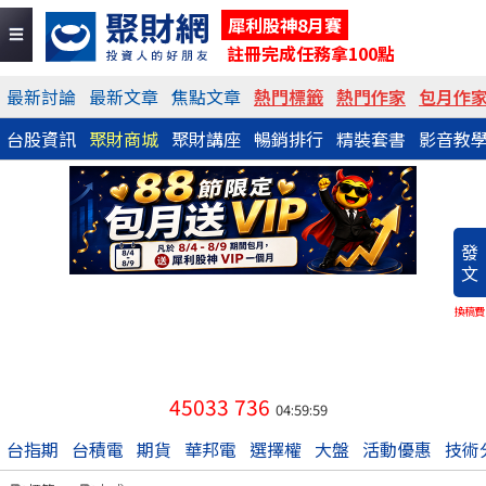
犀利股神8月賽
註冊完成任務拿100點
最新討論
最新文章
焦點文章
熱門標籤
熱門作家
包月作
台股資訊
聚財商城
聚財講座
暢銷排行
精裝套書
影音教
發
文
換稿費
45033
736
04:59:59
台指期
台積電
期貨
華邦電
選擇權
大盤
活動優惠
技術