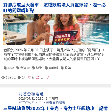
雙腳底成型大發車！這檔妖股法人買盤爆發，週一必
盯的關鍵轉折點
台股於 2026 年 7 月 31 日上演了一場足以載入史冊的「奇蹟日」。
就在全市場多數散戶因前幾日的連續重挫而感到絕望、甚至在黎明
前的黑暗中被迫斷頭離場時，大盤竟以驚人的氣勢單日狂飆 +31
聯電
台達電
鴻海
聯發科
欣興
15352
14
2
背著台積電跑
2026/07/31 20:30 - 1 星期前
2026/07/31 20:30 - 背著台積電跑
三星喊缺貨到2028年！美光、海力士狂飆助攻 記憶