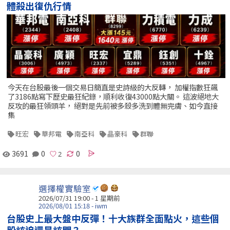
體殺出復仇行情
今天在台股最後一個交易日簡直是史詩級的大反轉， 加權指數狂飆
了3186點寫下歷史最狂紀錄，順利收復43000點大關。 這波絕地大
反攻的最狂領頭羊， 絕對是先前被多殺多洗到體無完膚、如今直接
集
旺宏
華邦電
南亞科
晶豪科
群聯
3691
0
0
選擇權實驗室
2026/07/31 19:00 - 1 星期前
2026/08/01 15:18 - iwm
台股史上最大盤中反彈！十大族群全面點火，這些個