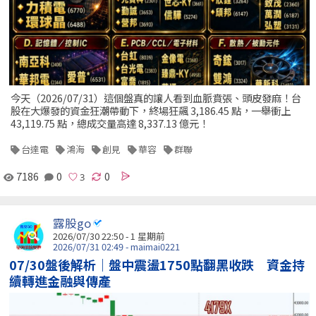
今天（2026/07/31）這個盤真的讓人看到血脈賁張、頭皮發麻！台
股在大爆發的資金狂潮帶動下，終場狂飆 3,186.45 點，一舉衝上
43,119.75 點，總成交量高達 8,337.13 億元！
台達電
鴻海
創見
華容
群聯
7186
0
0
露股go
2026/07/30 22:50 - 1 星期前
2026/07/31 02:49 - maimai0221
07/30盤後解析｜盤中震盪1750點翻黑收跌 資金持
續轉進金融與傳產