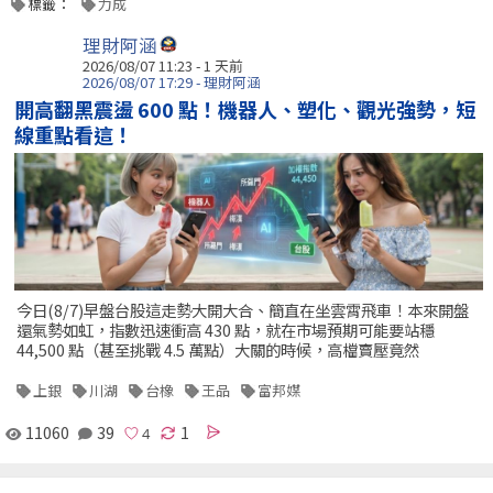
標籤：
力成
理財阿涵
2026/08/07 11:23 - 1 天前
2026/08/07 17:29 - 理財阿涵
開高翻黑震盪 600 點！機器人、塑化、觀光強勢，短
線重點看這！
今日(8/7)早盤台股這走勢大開大合、簡直在坐雲霄飛車！本來開盤
還氣勢如虹，指數迅速衝高 430 點，就在市場預期可能要站穩
44,500 點（甚至挑戰 4.5 萬點）大關的時候，高檔賣壓竟然
上銀
川湖
台橡
王品
富邦媒
11060
39
1