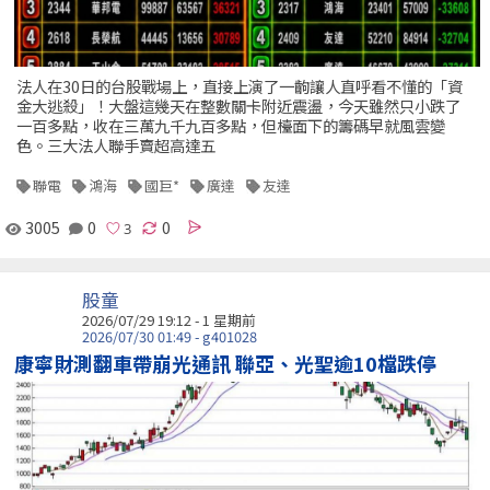
法人在30日的台股戰場上，直接上演了一齣讓人直呼看不懂的「資
金大逃殺」！大盤這幾天在整數關卡附近震盪，今天雖然只小跌了
一百多點，收在三萬九千九百多點，但檯面下的籌碼早就風雲變
色。三大法人聯手賣超高達五
聯電
鴻海
國巨*
廣達
友達
3005
0
0
股童
2026/07/29 19:12 - 1 星期前
2026/07/30 01:49 - g401028
康寧財測翻車帶崩光通訊 聯亞、光聖逾10檔跌停