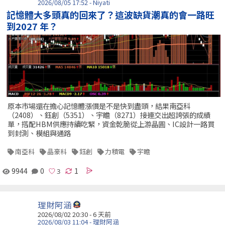
2026/08/05 17:52 - Niyati
記憶體大多頭真的回來了？這波缺貨潮真的會一路旺
到2027 年？
原本市場還在擔心記憶體漲價是不是快到盡頭，結果南亞科
（2408）、鈺創（5351）、宇瞻（8271）接連交出超誇張的成績
單，搭配HBM供應持續吃緊，資金乾脆從上游晶圓、IC設計一路買
到封測、模組與通路
南亞科
晶豪科
鈺創
力積電
宇瞻
9944
0
1
理財阿涵
2026/08/02 20:30 - 6 天前
2026/08/03 11:04 - 理財阿涵