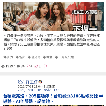
七月最後一個交易日，台股上演了足以載入史冊的奇蹟。在經歷連
續數日的非理性殺盤後，多頭藉由美股微軟與半導體族群走強的火
種，點燃了史上最強的報復性反彈火藥桶。加權指數盤中狂噴超過
3,200
川湖
智邦
台光電
群創
日月光投控
19397
84
1
股市打工仔
2026/07/31 18:04 - 1 星期前
2026/07/31 18:04 - 股市打工仔
台積電亮燈、205檔漲停！台股暴漲3186點破紀錄 半
導體、AI伺服器、記憶體、