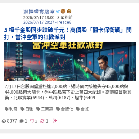
選擇權實驗室
2026/07/17 19:00 - 3 星期前
2026/07/17 20:27 - Peace8
5 檔千金股同步跌破千元！高價股「關卡保衛戰」開
打，當沖空軍的狂歡派對
7月17日台股開盤重挫逾2,000點，短時間內接連失守45,000點與
44,000點兩大關卡，盤中跌點寫下史上第四大紀錄。高價股首當其
衝，兆聯實業(6944)、萬潤(6187)、旭隼(6409
利奇
日馳
三商壽
台塑化
台虹
8377
1
1