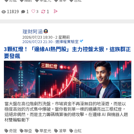
11819
1
1
理財阿涵
2026/07/23 18:30 - 2 星期前
2026/07/23 21:30 - 選擇權實驗室
3顆紅燈！「邊緣AI熱門股」主力控盤太狠，這族群正
要發飆
當大盤在高位階劇烈洗盤，市場資金不再漫無目的地漫遊，而是以
極度高效的方式集中爆破。當你看到單一標的連續亮出三根紅燈，
這絕非偶然，而是主力籌碼精算後的總攻擊。在邊緣 AI 與機器人題
材雙輪驅動下
奇鋐
聯亞
華星光
凌華
台虹