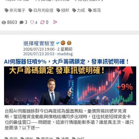
京元電子
日月光投控
頎邦
力成
南茂
8603
3
0
選擇權實驗室
2026/07/23 19:00 - 2 星期前
2026/07/23 20:03 - maddog
AI伺服器狂噴9%，大戶籌碼鎖定，發車訊號明確！
台股AI伺服器族群今日再度成為盤面焦點，量價齊揚訊號罕見清
晰。當這種資金動能與價格結構同步出現時，往往就是短線資金卡
位的最佳窗口——問題是，這波行情還能衝多遠？誰是真主流、誰只
是跟漲？以下逐一
奇鋐
緯創
華星光
凌華
台虹