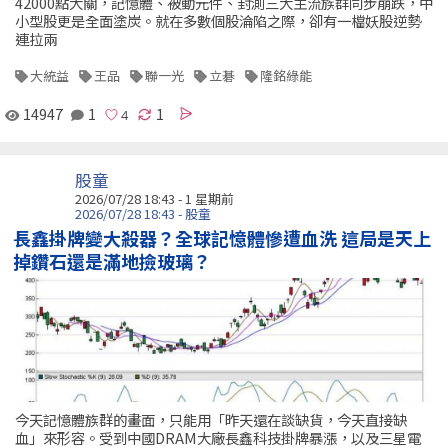
42000點大關，記憶體、被動元件、封測三大主流族群同步崩跌，中
小型股更是全面塗炭。就在多數個股淪陷之際，卻有一檔妖股逆勢
連拉兩
大統益
王品
聯一光
立碁
隆銘綠能
14947
1
1
股童
2026/07/28 18:43 - 1 星期前
2026/07/28 18:43 - 股童
長鑫掛牌變大殺器？全球記憶體慘遭血洗 這局是天上
掉鑽石還是滿地撿玻璃？
今天記憶體族群的畫面，只能用「昨天還在談缺貨，今天直接缺
血」來形容。受到中國DRAM大廠長鑫科技掛牌暴漲，以及三星電