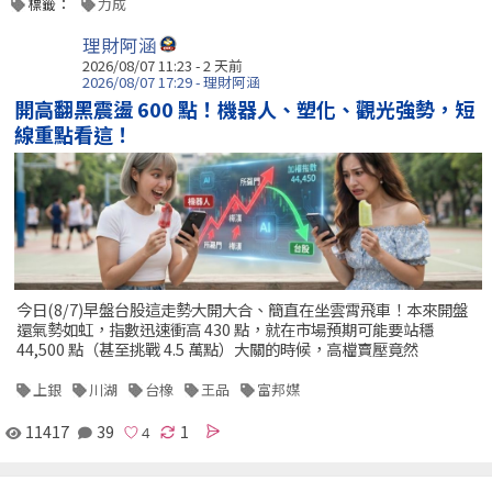
標籤：
力成
理財阿涵
2026/08/07 11:23 - 2 天前
2026/08/07 17:29 - 理財阿涵
開高翻黑震盪 600 點！機器人、塑化、觀光強勢，短
線重點看這！
今日(8/7)早盤台股這走勢大開大合、簡直在坐雲霄飛車！本來開盤
還氣勢如虹，指數迅速衝高 430 點，就在市場預期可能要站穩
44,500 點（甚至挑戰 4.5 萬點）大關的時候，高檔賣壓竟然
上銀
川湖
台橡
王品
富邦媒
11417
39
1