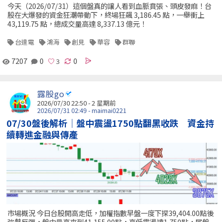
今天（2026/07/31）這個盤真的讓人看到血脈賁張、頭皮發麻！台
股在大爆發的資金狂潮帶動下，終場狂飆 3,186.45 點，一舉衝上
43,119.75 點，總成交量高達 8,337.13 億元！
台達電
鴻海
創見
華容
群聯
7207
0
0
露股go
2026/07/30 22:50 - 2 星期前
2026/07/31 02:49 - maimai0221
07/30盤後解析｜盤中震盪1750點翻黑收跌 資金持
續轉進金融與傳產
市場概況 今日台股開高走低，加權指數早盤一度下探39,404.00點後
強勢反彈，盤中最高來到41,155.00點，高低震盪達1,750點，尾盤