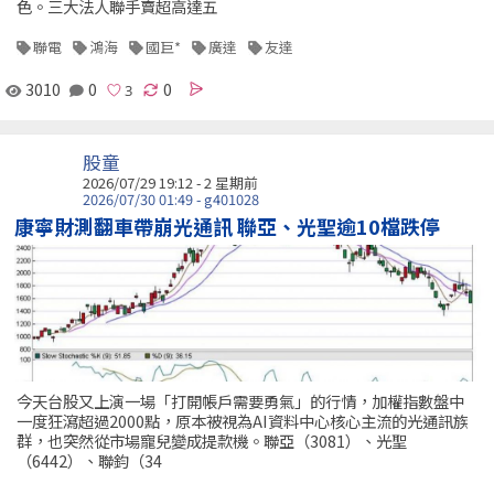
色。三大法人聯手賣超高達五
聯電
鴻海
國巨*
廣達
友達
3010
0
0
股童
2026/07/29 19:12 - 2 星期前
2026/07/30 01:49 - g401028
康寧財測翻車帶崩光通訊 聯亞、光聖逾10檔跌停
今天台股又上演一場「打開帳戶需要勇氣」的行情，加權指數盤中
一度狂瀉超過2000點，原本被視為AI資料中心核心主流的光通訊族
群，也突然從市場寵兒變成提款機。聯亞（3081）、光聖
（6442）、聯鈞（34