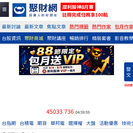
犀利股神8月賽
註冊完成任務拿100點
最新討論
最新文章
焦點文章
熱門標籤
熱門作家
包月作
台股資訊
聚財商城
聚財講座
暢銷排行
精裝套書
影音教
發
文
換稿費
45033
736
04:59:59
台指期
台積電
期貨
華邦電
選擇權
大盤
活動優惠
技術