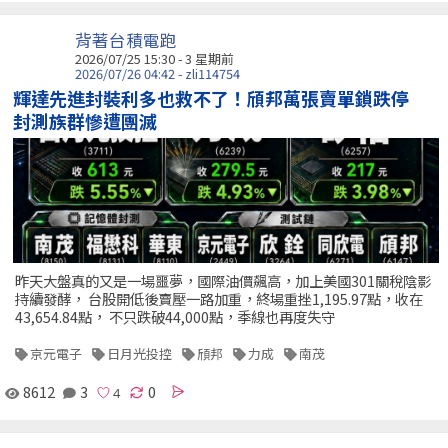
背著台積電跑
2026/07/25 15:30 - 3 星期前
2026/07/26 04:42 - zli114754
輝達先進封裝利多也救不了！頎邦萬張賣單鎖跌停
封測族群慘遭團滅
昨天大盤真的又是一場噩夢，國際油價飆高，加上美國301關稅陰影
持續發酵， 台股開低後賣壓一路加重，終場重挫1,195.97點，收在
43,654.84點， 不只跌破44,000點，季線也再度失守
京元電子
日月光投控
頎邦
力成
南茂
8612
3
0