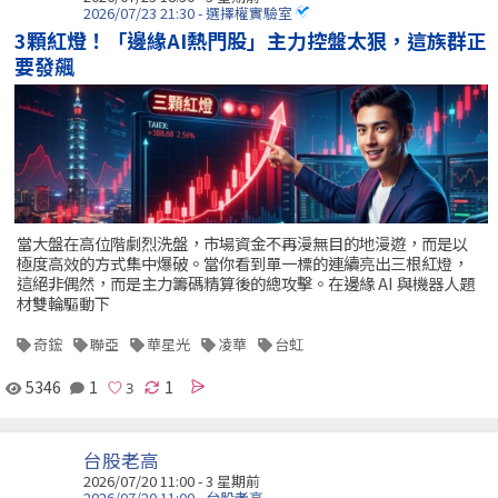
2026/07/23 21:30 - 選擇權實驗室
3顆紅燈！「邊緣AI熱門股」主力控盤太狠，這族群正
要發飆
當大盤在高位階劇烈洗盤，市場資金不再漫無目的地漫遊，而是以
極度高效的方式集中爆破。當你看到單一標的連續亮出三根紅燈，
這絕非偶然，而是主力籌碼精算後的總攻擊。在邊緣 AI 與機器人題
材雙輪驅動下
奇鋐
聯亞
華星光
凌華
台虹
5346
1
1
台股老高
2026/07/20 11:00 - 3 星期前
2026/07/20 11:00 - 台股老高