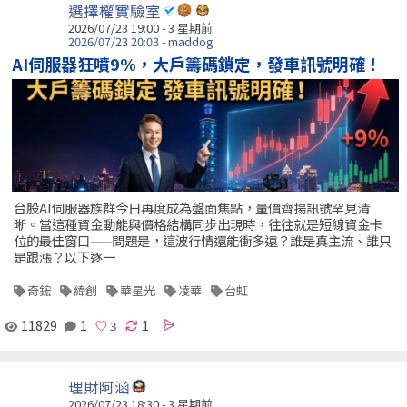
選擇權實驗室
2026/07/23 19:00 - 3 星期前
2026/07/23 20:03 - maddog
AI伺服器狂噴9%，大戶籌碼鎖定，發車訊號明確！
台股AI伺服器族群今日再度成為盤面焦點，量價齊揚訊號罕見清
晰。當這種資金動能與價格結構同步出現時，往往就是短線資金卡
位的最佳窗口——問題是，這波行情還能衝多遠？誰是真主流、誰只
是跟漲？以下逐一
奇鋐
緯創
華星光
凌華
台虹
11829
1
1
理財阿涵
2026/07/23 18:30 - 3 星期前