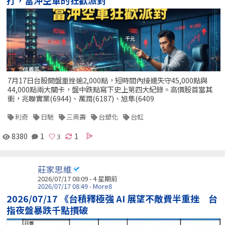
打，當沖空軍的狂歡派對
7月17日台股開盤重挫逾2,000點，短時間內接連失守45,000點與
44,000點兩大關卡，盤中跌點寫下史上第四大紀錄。高價股首當其
衝，兆聯實業(6944)、萬潤(6187)、旭隼(6409
利奇
日馳
三商壽
台塑化
台虹
8380
1
1
莊家思維
2026/07/17 08:09 - 4 星期前
2026/07/17 08:49 - More8
2026/07/17 《台積釋極強 AI 展望不敵費半重挫 台
指夜盤暴跌千點摜破