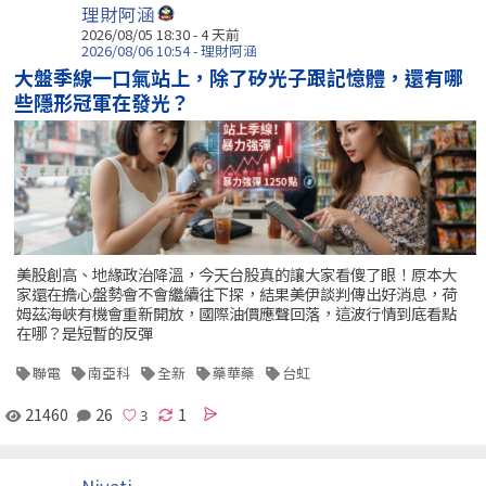
理財阿涵
2026/08/05 18:30 - 4 天前
2026/08/06 10:54 - 理財阿涵
大盤季線一口氣站上，除了矽光子跟記憶體，還有哪
些隱形冠軍在發光？
美股創高、地緣政治降溫，今天台股真的讓大家看傻了眼！原本大
家還在擔心盤勢會不會繼續往下探，結果美伊談判傳出好消息，荷
姆茲海峽有機會重新開放，國際油價應聲回落，這波行情到底看點
在哪？是短暫的反彈
聯電
南亞科
全新
藥華藥
台虹
21460
26
1