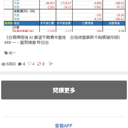
《台積釋極強 AI 展望不敵費半重挫 台指夜盤暴跌千點摜破月線》
### 一、盤勢摘要 昨日台
統一
6860
4
0
閱讀更多
安裝APP