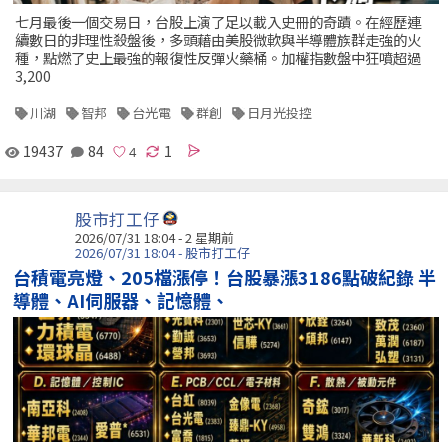
七月最後一個交易日，台股上演了足以載入史冊的奇蹟。在經歷連
續數日的非理性殺盤後，多頭藉由美股微軟與半導體族群走強的火
種，點燃了史上最強的報復性反彈火藥桶。加權指數盤中狂噴超過
3,200
川湖
智邦
台光電
群創
日月光投控
19437
84
1
股市打工仔
2026/07/31 18:04 - 2 星期前
2026/07/31 18:04 - 股市打工仔
台積電亮燈、205檔漲停！台股暴漲3186點破紀錄 半
導體、AI伺服器、記憶體、