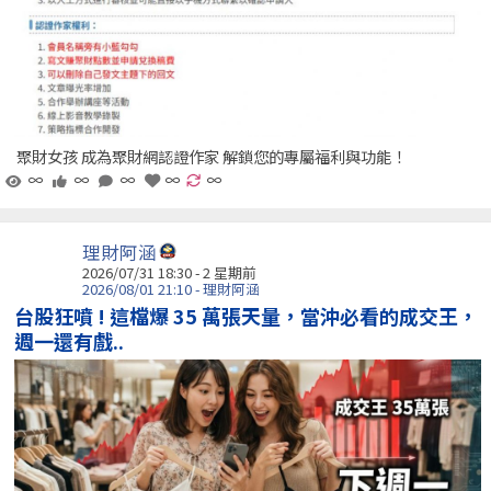
聚財女孩 成為聚財網認證作家 解鎖您的專屬福利與功能！
∞
∞
∞
∞
∞
理財阿涵
2026/07/31 18:30 - 2 星期前
2026/08/01 21:10 - 理財阿涵
台股狂噴 ! 這檔爆 35 萬張天量，當沖必看的成交王，
週一還有戲..