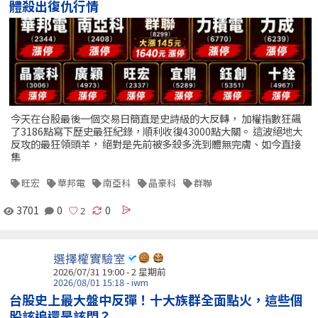
體殺出復仇行情
今天在台股最後一個交易日簡直是史詩級的大反轉， 加權指數狂飆
了3186點寫下歷史最狂紀錄，順利收復43000點大關。 這波絕地大
反攻的最狂領頭羊， 絕對是先前被多殺多洗到體無完膚、如今直接
集
旺宏
華邦電
南亞科
晶豪科
群聯
3701
0
0
選擇權實驗室
2026/07/31 19:00 - 2 星期前
2026/08/01 15:18 - iwm
台股史上最大盤中反彈！十大族群全面點火，這些個
股該追還是該閃？