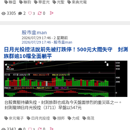
聯亞
聯鈞
華星光
光聖
東典光電
3305
2
0
股市韭man
2026/07/29 17:46 - 2 星期前
2026/07/29 17:46 - 股市韭man
日月光投控法說前先被打跌停！500元大關失守 封測
族群逾10檔全面躺平
台股賣壓持續失控，封測族群也成為今天盤面慘烈的重災區之一。
封測龍頭日月光投控（3711）早盤以547元
京元電子
日月光投控
頎邦
力成
南茂
3342
0
0