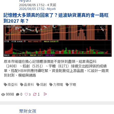
Niyati
2026/08/05 17:52 - 4 天前
2026/08/05 17:52 - Niyati
記憶體大多頭真的回來了？這波缺貨潮真的會一路旺
到2027 年？
原本市場還在擔心記憶體漲價是不是快到盡頭，結果南亞科
（2408）、鈺創（5351）、宇瞻（8271）接連交出超誇張的成績
單，搭配HBM供應持續吃緊，資金乾脆從上游晶圓、IC設計一路買
到封測、模組與通路
南亞科
晶豪科
鈺創
力積電
宇瞻
9998
0
1
聚財女孩