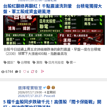
台股紅翻綠再翻紅！千點震盪洗到暈 台積電獨撐大
盤、軍工股成資金避風港
台股今日延續上周五史詩級崩跌後的劇烈震盪，早盤一度在台積電
（2330）領軍下大漲逾400點，指數最高攻
國巨*
台積電
漢翔
日月光投控
寶一
6744
0
0
選擇權實驗室
2026/07/17 19:00 - 4 星期前
2026/07/17 20:27 - Peace8
5 檔千金股同步跌破千元！高價股「關卡保衛戰」開