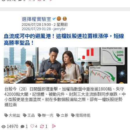
選擇權實驗室
2026/07/28 19:00 - 2 星期前
2026/07/29 01:28 - jerrybr
血流成河中的避風港！這檔妖股連拉兩根漲停，短線
高勝率聖品！
台股今（28）日開盤即遭重擊，加權指數盤中重挫逾1800點、失守
42000點大關，記憶體、被動元件、封測三大主流族群同步崩跌，中
小型股更是全面塗炭。就在多數個股淪陷之際，卻有一檔妖股逆勢
連拉兩
大統益
王品
聯一光
立碁
隆銘綠能
14970
1
1