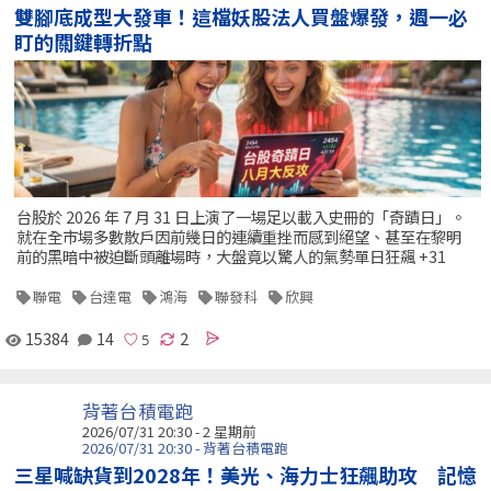
雙腳底成型大發車！這檔妖股法人買盤爆發，週一必
盯的關鍵轉折點
台股於 2026 年 7 月 31 日上演了一場足以載入史冊的「奇蹟日」。
就在全市場多數散戶因前幾日的連續重挫而感到絕望、甚至在黎明
前的黑暗中被迫斷頭離場時，大盤竟以驚人的氣勢單日狂飆 +31
聯電
台達電
鴻海
聯發科
欣興
15384
14
2
背著台積電跑
2026/07/31 20:30 - 2 星期前
2026/07/31 20:30 - 背著台積電跑
三星喊缺貨到2028年！美光、海力士狂飆助攻 記憶