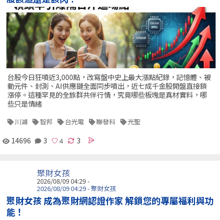
台股今日狂噴近3,000點，改寫盤中史上最大漲點紀錄，記憶體、被
動元件、封測、AI供應鏈全面同步噴出，近七成千金股開盤直接鎖
漲停。這種罕見的全族群共伴行情，究竟哪些板塊是真材實料，哪
些只是情緒
川湖
智邦
台光電
聯發科
光聖
14696
3
3
聚財女孩
2026/08/09 04:29 -
2026/08/09 04:29 - 聚財女孩
聚財女孩 成為聚財網認證作家 解鎖您的專屬福利與功
能！