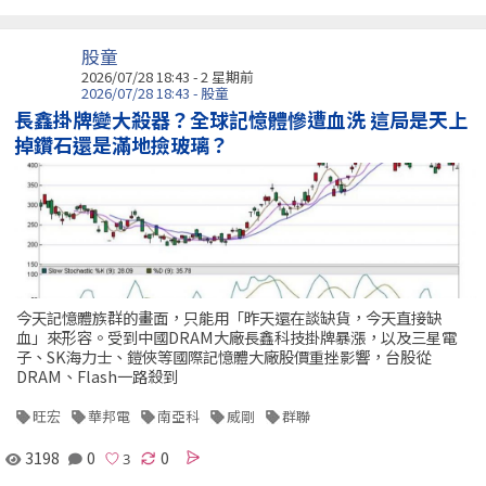
股童
2026/07/28 18:43 - 2 星期前
2026/07/28 18:43 - 股童
長鑫掛牌變大殺器？全球記憶體慘遭血洗 這局是天上
掉鑽石還是滿地撿玻璃？
今天記憶體族群的畫面，只能用「昨天還在談缺貨，今天直接缺
血」來形容。受到中國DRAM大廠長鑫科技掛牌暴漲，以及三星電
子、SK海力士、鎧俠等國際記憶體大廠股價重挫影響，台股從
DRAM、Flash一路殺到
旺宏
華邦電
南亞科
威剛
群聯
3198
0
0