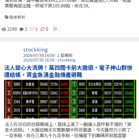
賣壓再度出籠，終場下跌105.88點，收在39,
盤後解析
2190
1
0
stockking
2026/07/30 16:58 - 2 星期前
2026/07/30 16:58 - stockking
法人變心大洗牌！萬四關卡前大撤退，電子神山群慘
遭結帳，資金急湧金融傳產避難
法人在30日的台股戰場上，直接上演了一齣讓人直呼看不懂的「資
金大逃殺」！大盤這幾天在整數關卡附近震盪，今天雖然只小跌了
一百多點，收在三萬九千九百多點，但檯面下的籌碼早就風雲變