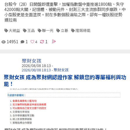
台股今（28）日開盤即遭重擊，加權指數盤中重挫逾1800點、失守
42000點大關，記憶體、被動元件、封測三大主流族群同步崩跌，中
小型股更是全面塗炭。就在多數個股淪陷之際，卻有一檔妖股逆勢
連拉兩
大統益
王品
聯一光
立碁
隆銘綠能
14951
1
1
聚財女孩
2026/08/08 18:13 -
2026/08/08 18:13 - 聚財女孩
聚財女孩 成為聚財網認證作家 解鎖您的專屬福利與功
能！
聚財女孩 成為聚財網認證作家 解鎖您的專屬福利與功能！