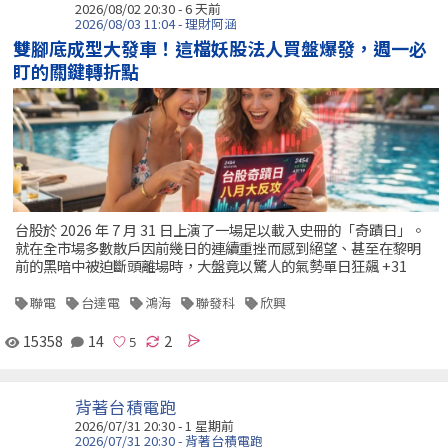
2026/08/02 20:30 - 6 天前
2026/08/03 11:04 - 理財阿涵
雙腳底成型大發車！這檔妖股法人買盤爆發，週一必
盯的關鍵轉折點
台股於 2026 年 7 月 31 日上演了一場足以載入史冊的「奇蹟日」。
就在全市場多數散戶因前幾日的連續重挫而感到絕望、甚至在黎明
前的黑暗中被迫斷頭離場時，大盤竟以驚人的氣勢單日狂飆 +31
聯電
台達電
鴻海
聯發科
欣興
15358
14
2
背著台積電跑
2026/07/31 20:30 - 1 星期前
2026/07/31 20:30 - 背著台積電跑