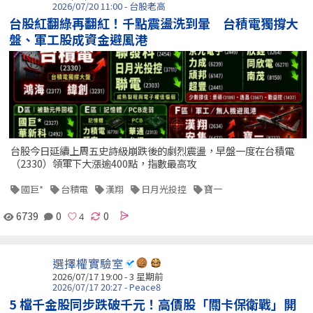
2026/07/20 11:00 - 台股老高
台股紅翻綠再翻紅！千點震盪洗到暈 台積電獨撐大
盤、軍工股成資金避風港
台股今日延續上周五史詩級崩跌後的劇烈震盪，早盤一度在台積電
（2330）領軍下大漲逾400點，指數最高攻
國巨*
台積電
漢翔
日月光投控
寶一
6739
0
0
選擇權實驗室
2026/07/17 19:00 - 3 星期前
2026/07/17 20:27 - Peace8
5 檔千金股同步跌破千元！高價股「關卡保衛戰」開