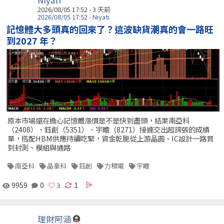
Niyati
2026/08/05 17:52 - 3 天前
2026/08/05 17:52 - Niyati
記憶體大多頭真的回來了？這波缺貨潮真的會一路旺
到2027 年？
原本市場還在擔心記憶體漲價是不是快到盡頭，結果南亞科
（2408）、鈺創（5351）、宇瞻（8271）接連交出超誇張的成績
單，搭配HBM供應持續吃緊，資金乾脆從上游晶圓、IC設計一路買
到封測、模組與通路
南亞科
晶豪科
鈺創
力積電
宇瞻
9959
0
1
理財阿涵