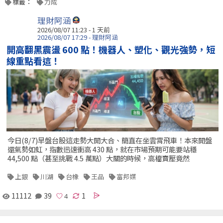
標籤：
力成
理財阿涵
2026/08/07 11:23 - 1 天前
2026/08/07 17:29 - 理財阿涵
開高翻黑震盪 600 點！機器人、塑化、觀光強勢，短
線重點看這！
今日(8/7)早盤台股這走勢大開大合、簡直在坐雲霄飛車！本來開盤
還氣勢如虹，指數迅速衝高 430 點，就在市場預期可能要站穩
44,500 點（甚至挑戰 4.5 萬點）大關的時候，高檔賣壓竟然
上銀
川湖
台橡
王品
富邦媒
11112
39
1