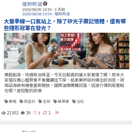
理財阿涵
2026/08/05 18:30 - 3 天前
2026/08/06 10:54 - 理財阿涵
大盤季線一口氣站上，除了矽光子跟記憶體，還有哪
些隱形冠軍在發光？
美股創高、地緣政治降溫，今天台股真的讓大家看傻了眼！原本大
家還在擔心盤勢會不會繼續往下探，結果美伊談判傳出好消息，荷
姆茲海峽有機會重新開放，國際油價應聲回落，這波行情到底看點
在哪？是短暫的反彈
聯電
南亞科
全新
藥華藥
台虹
21302
26
1