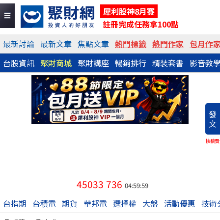
犀利股神8月賽
註冊完成任務拿100點
最新討論
最新文章
焦點文章
熱門標籤
熱門作家
包月作
台股資訊
聚財商城
聚財講座
暢銷排行
精裝套書
影音教
發
文
換稿費
45033
736
04:59:59
台指期
台積電
期貨
華邦電
選擇權
大盤
活動優惠
技術