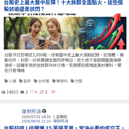
台股史上最大盤中反彈！十大族群全面點火，這些個
股該追還是該閃？
台股今日狂噴近3,000點，改寫盤中史上最大漲點紀錄，記憶體、被
動元件、封測、AI供應鏈全面同步噴出，近七成千金股開盤直接鎖
漲停。這種罕見的全族群共伴行情，究竟哪些板塊是真材實料，哪
些只是情緒
川湖
智邦
台光電
聯發科
光聖
14653
3
3
理財阿涵
2026/07/31 18:30 - 1 星期前
2026/08/01 21:10 - 理財阿涵
台股狂噴 ! 這檔爆 35 萬張天量，當沖必看的成交王，