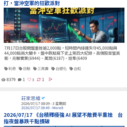
打，當沖空軍的狂歡派對
7月17日台股開盤重挫逾2,000點，短時間內接連失守45,000點與
44,000點兩大關卡，盤中跌點寫下史上第四大紀錄。高價股首當其
衝，兆聯實業(6944)、萬潤(6187)、旭隼(6409
利奇
日馳
三商壽
台塑化
台虹
8379
1
1
莊家思維
2026/07/17 08:09 - 3 星期前
2026/07/17 08:49 - More8
2026/07/17 《台積釋極強 AI 展望不敵費半重挫 台
指夜盤暴跌千點摜破