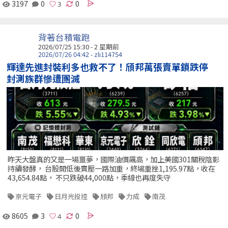
3197
0
0
背著台積電跑
2026/07/25 15:30 - 2 星期前
2026/07/26 04:42 - zli114754
輝達先進封裝利多也救不了！頎邦萬張賣單鎖跌停
封測族群慘遭團滅
昨天大盤真的又是一場噩夢，國際油價飆高，加上美國301關稅陰影
持續發酵， 台股開低後賣壓一路加重，終場重挫1,195.97點，收在
43,654.84點， 不只跌破44,000點，季線也再度失守
京元電子
日月光投控
頎邦
力成
南茂
8605
3
0