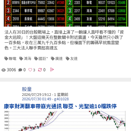
法人在30日的台股戰場上，直接上演了一齣讓人直呼看不懂的「資
金大逃殺」！大盤這幾天在整數關卡附近震盪，今天雖然只小跌了
一百多點，收在三萬九千九百多點，但檯面下的籌碼早就風雲變
色。三大法人聯手賣超高達五
聯電
鴻海
國巨*
廣達
友達
3006
0
0
股童
2026/07/29 19:12 - 1 星期前
2026/07/30 01:49 - g401028
康寧財測翻車帶崩光通訊 聯亞、光聖逾10檔跌停