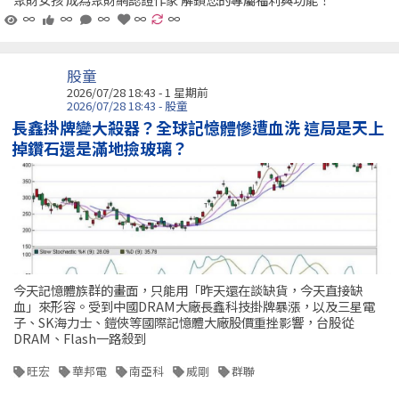
∞
∞
∞
∞
∞
股童
2026/07/28 18:43 - 1 星期前
2026/07/28 18:43 - 股童
長鑫掛牌變大殺器？全球記憶體慘遭血洗 這局是天上
掉鑽石還是滿地撿玻璃？
今天記憶體族群的畫面，只能用「昨天還在談缺貨，今天直接缺
血」來形容。受到中國DRAM大廠長鑫科技掛牌暴漲，以及三星電
子、SK海力士、鎧俠等國際記憶體大廠股價重挫影響，台股從
DRAM、Flash一路殺到
旺宏
華邦電
南亞科
威剛
群聯