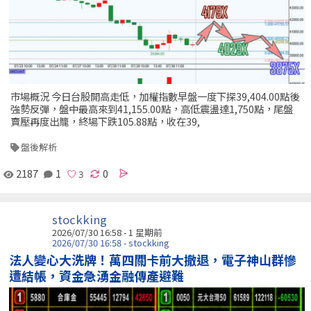
市場概況 今日台股開高走低，加權指數早盤一度下探39,404.00點後
強勢反彈，盤中最高來到41,155.00點，高低震盪達1,750點，尾盤
賣壓再度出籠，終場下跌105.88點，收在39,
盤後解析
2187
1
0
stockking
2026/07/30 16:58 - 1 星期前
2026/07/30 16:58 - stockking
法人變心大洗牌！萬四關卡前大撤退，電子神山群慘
遭結帳，資金急湧金融傳產避難