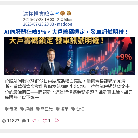
選擇權實驗室
2026/07/23 19:00 - 2 星期前
2026/07/23 20:03 - maddog
AI伺服器狂噴9%，大戶籌碼鎖定，發車訊號明確！
台股AI伺服器族群今日再度成為盤面焦點，量價齊揚訊號罕見清
晰。當這種資金動能與價格結構同步出現時，往往就是短線資金卡
位的最佳窗口——問題是，這波行情還能衝多遠？誰是真主流、誰只
是跟漲？以下逐一
奇鋐
緯創
華星光
凌華
台虹
11822
1
1