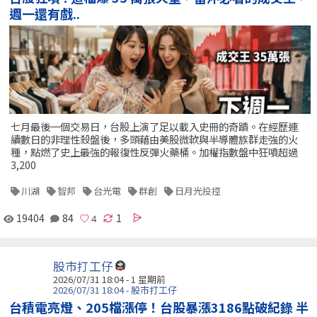
週一還有戲..
七月最後一個交易日，台股上演了足以載入史冊的奇蹟。在經歷連
續數日的非理性殺盤後，多頭藉由美股微軟與半導體族群走強的火
種，點燃了史上最強的報復性反彈火藥桶。加權指數盤中狂噴超過
3,200
川湖
智邦
台光電
群創
日月光投控
19404
84
1
股市打工仔
2026/07/31 18:04 - 1 星期前
2026/07/31 18:04 - 股市打工仔
台積電亮燈、205檔漲停！台股暴漲3186點破紀錄 半