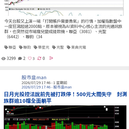
今天台股又上演一場「打開帳戶需要勇氣」的行情，加權指數盤中
一度狂瀉超過2000點，原本被視為AI資料中心核心主流的光通訊族
群，也突然從市場寵兒變成提款機。聯亞（3081）、光聖
（6442）、聯鈞（34
聯亞
聯鈞
華星光
光聖
東典光電
3299
2
0
股市韭man
2026/07/29 17:46 - 1 星期前
2026/07/29 17:46 - 股市韭man
日月光投控法說前先被打跌停！500元大關失守 封測
族群逾10檔全面躺平