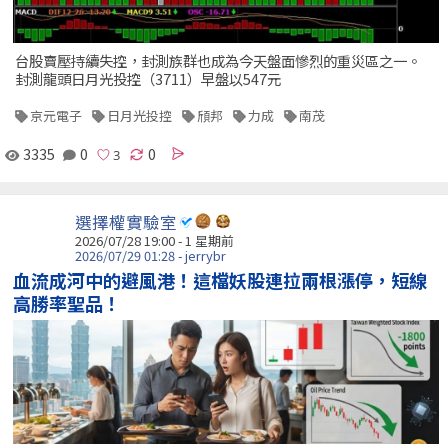
台股賣壓持續失控，封測族群也成為今天盤面慘烈的重災區之一。
封測龍頭日月光投控（3711）早盤以547元
京元電子
日月光投控
頎邦
力成
南茂
3335
0
0
選擇權實驗室
2026/07/28 19:00 - 1 星期前
2026/07/29 01:28 - jerrybr
血流成河中的避風港！這檔妖股連拉兩根漲停，短線
高勝率聖品！