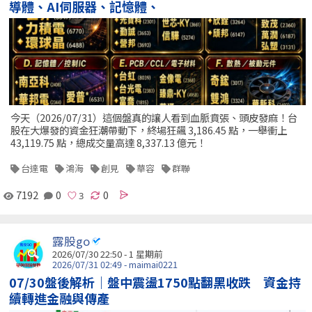
導體、AI伺服器、記憶體、
今天（2026/07/31）這個盤真的讓人看到血脈賁張、頭皮發麻！台
股在大爆發的資金狂潮帶動下，終場狂飆 3,186.45 點，一舉衝上
43,119.75 點，總成交量高達 8,337.13 億元！
台達電
鴻海
創見
華容
群聯
7192
0
0
露股go
2026/07/30 22:50 - 1 星期前
2026/07/31 02:49 - maimai0221
07/30盤後解析｜盤中震盪1750點翻黑收跌 資金持
續轉進金融與傳產