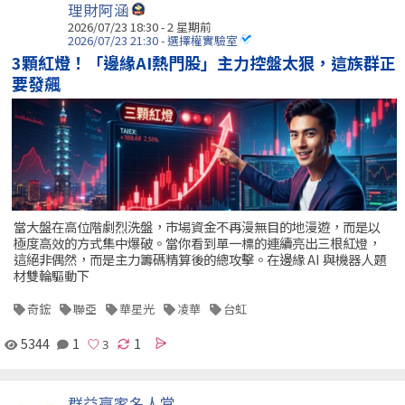
理財阿涵
2026/07/23 18:30 - 2 星期前
2026/07/23 21:30 - 選擇權實驗室
3顆紅燈！「邊緣AI熱門股」主力控盤太狠，這族群正
要發飆
當大盤在高位階劇烈洗盤，市場資金不再漫無目的地漫遊，而是以
極度高效的方式集中爆破。當你看到單一標的連續亮出三根紅燈，
這絕非偶然，而是主力籌碼精算後的總攻擊。在邊緣 AI 與機器人題
材雙輪驅動下
奇鋐
聯亞
華星光
凌華
台虹
5344
1
1
群益贏家名人堂