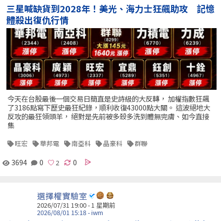
三星喊缺貨到2028年！美光、海力士狂飆助攻 記憶
體殺出復仇行情
今天在台股最後一個交易日簡直是史詩級的大反轉， 加權指數狂飆
了3186點寫下歷史最狂紀錄，順利收復43000點大關。 這波絕地大
反攻的最狂領頭羊， 絕對是先前被多殺多洗到體無完膚、如今直接
集
旺宏
華邦電
南亞科
晶豪科
群聯
3694
0
0
選擇權實驗室
2026/07/31 19:00 - 1 星期前
2026/08/01 15:18 - iwm