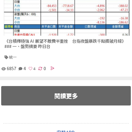
《台積釋極強 AI 展望不敵費半重挫 台指夜盤暴跌千點摜破月線》
### 一、盤勢摘要 昨日台
統一
6857
4
0
閱讀更多