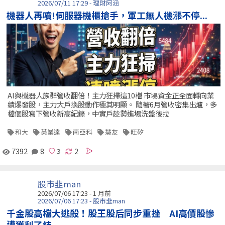
2026/07/11 17:29 - 理財阿涵
機器人再噴!伺服器機櫃搶手，軍工無人機漲不停...
AI與機器人族群營收翻倍！主力狂掃這10檔 市場資金正全面轉向業
績爆發股，主力大戶換股動作極其明顯。 隨著6月營收密集出爐，多
檔個股寫下營收新高紀錄，中實戶趁勢進場洗盤後拉
和大
英業達
南亞科
慧友
旺矽
7392
8
2
股市韭man
2026/07/06 17:23 - 1 月前
2026/07/06 17:23 - 股市韭man
千金股高檔大逃殺！股王股后同步重挫 AI高價股慘
遭獲利了結