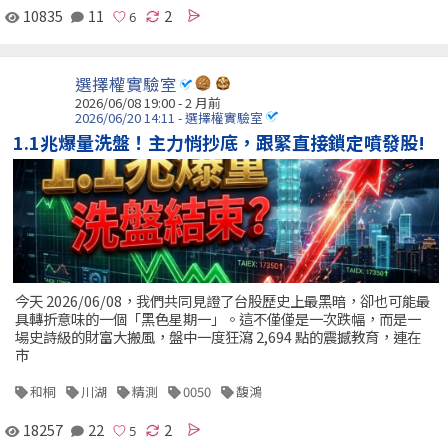
10835
11
2
選擇權實驗室
2026/06/08 19:00 - 2 月前
2026/06/20 14:11 - 選擇權實驗室
1.1兆爆量洗盤！主力悄抄底，跟緊直接鎖定噴發股!
今天 2026/06/08，我們共同見證了台股歷史上最黑暗，卻也可能最
具轉折意味的一個「黑色星期一」。這不僅僅是一次跌幅，而是一
場史詩級的財富大搬風，盤中一度狂瀉 2,694 點的震撼教育，連在
市
和桐
川湖
精測
0050
馥鴻
18257
22
2