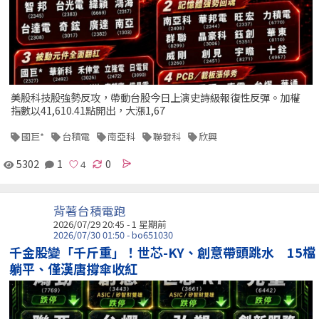
美股科技股強勢反攻，帶動台股今日上演史詩級報復性反彈。加權
指數以41,610.41點開出，大漲1,67
國巨*
台積電
南亞科
聯發科
欣興
5302
1
0
背著台積電跑
2026/07/29 20:45 - 1 星期前
2026/07/30 01:50 - bo651030
千金股變「千斤重」！世芯-KY、創意帶頭跳水 15檔
躺平、僅漢唐撐傘收紅