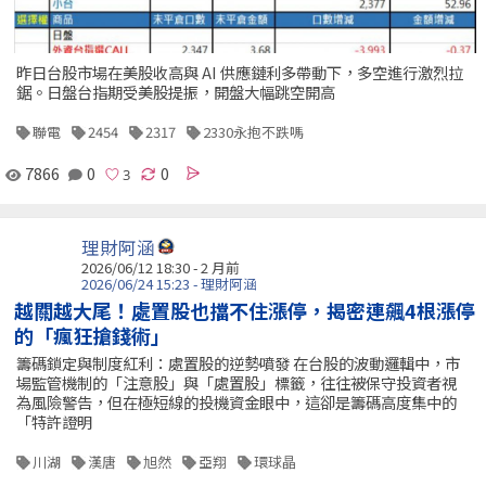
昨日台股市場在美股收高與 AI 供應鏈利多帶動下，多空進行激烈拉
鋸。日盤台指期受美股提振，開盤大幅跳空開高
聯電
2454
2317
2330永抱不跌嗎
7866
0
0
理財阿涵
2026/06/12 18:30 - 2 月前
2026/06/24 15:23 - 理財阿涵
越關越大尾！處置股也擋不住漲停，揭密連飆4根漲停
的「瘋狂搶錢術」
籌碼鎖定與制度紅利：處置股的逆勢噴發 在台股的波動邏輯中，市
場監管機制的「注意股」與「處置股」標籤，往往被保守投資者視
為風險警告，但在極短線的投機資金眼中，這卻是籌碼高度集中的
「特許證明
川湖
漢唐
旭然
亞翔
環球晶