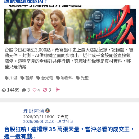
股該追還是該閃？
台股今日狂噴近3,000點，改寫盤中史上最大漲點紀錄，記憶體、被
動元件、封測、AI供應鏈全面同步噴出，近七成千金股開盤直接鎖
漲停。這種罕見的全族群共伴行情，究竟哪些板塊是真材實料，哪
些只是情緒
川湖
智邦
台光電
聯發科
光聖
14489
3
3
理財阿涵
2026/07/31 18:30 - 7 天前
2026/08/01 21:10 - 理財阿涵
台股狂噴 ! 這檔爆 35 萬張天量，當沖必看的成交王，
週一還有戲..