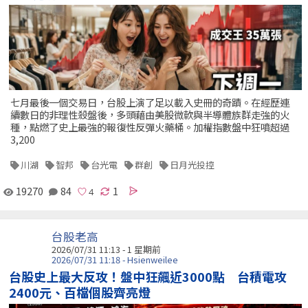
七月最後一個交易日，台股上演了足以載入史冊的奇蹟。在經歷連
續數日的非理性殺盤後，多頭藉由美股微軟與半導體族群走強的火
種，點燃了史上最強的報復性反彈火藥桶。加權指數盤中狂噴超過
3,200
川湖
智邦
台光電
群創
日月光投控
19270
84
1
台股老高
2026/07/31 11:13 - 1 星期前
2026/07/31 11:18 - Hsienweilee
台股史上最大反攻！盤中狂飆近3000點 台積電攻
2400元、百檔個股齊亮燈