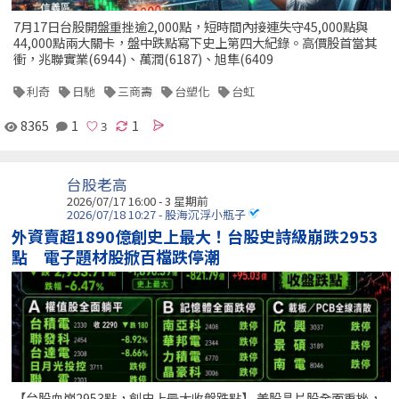
7月17日台股開盤重挫逾2,000點，短時間內接連失守45,000點與
44,000點兩大關卡，盤中跌點寫下史上第四大紀錄。高價股首當其
衝，兆聯實業(6944)、萬潤(6187)、旭隼(6409
利奇
日馳
三商壽
台塑化
台虹
8365
1
1
台股老高
2026/07/17 16:00 - 3 星期前
2026/07/18 10:27 - 股海沉浮小瓶子
外資賣超1890億創史上最大！台股史詩級崩跌2953
點 電子題材股掀百檔跌停潮
【台股血崩2953點，創史上最大收盤跌點】 美股晶片股全面重挫，