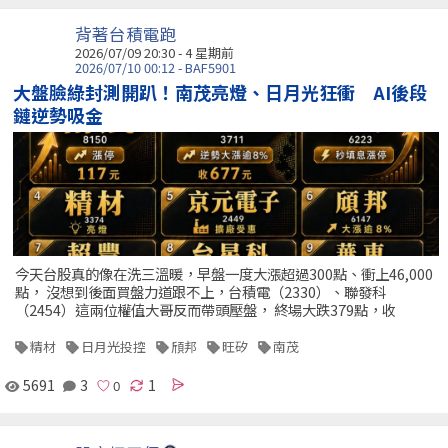
背著台積電跑
2026/07/09 20:30 - 4 星期前
2026/07/10 00:12 - BAF5901
大盤臉綠封測開趴！南茂亮燈、日月光狂衝 AI後段
鏈逆勢吸金
今天台股真的像在洗三溫暖，早盤一度大漲超過300點、衝上46,000
點， 沒想到後面買盤力道跟不上，台積電（2330）、聯發科
（2454）這兩位權值大哥反而帶頭壓盤， 終場大跌379點，收
精材
日月光投控
頎邦
旺矽
南茂
5691
3
1