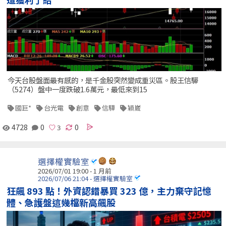
今天台股盤面最有感的，是千金股突然變成重災區。股王信驊
（5274）盤中一度跌破1.6萬元，最低來到15
國巨*
台光電
創意
信驊
穎崴
4728
0
0
選擇權實驗室
2026/07/01 19:00 - 1 月前
2026/07/06 21:04 - 選擇權實驗室
狂飆 893 點！外資認錯暴買 323 億，主力棄守記憶
體、急護盤這幾檔新高飆股