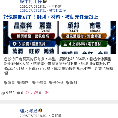
股市打工仔
2026/07/09 18:51 - 4 星期前
2026/07/09 18:51 - 股市打工仔
記憶體開趴了！封測、材料、被動元件全跟上
台股今日走勢真的很有戲，早盤一度衝上46,064點，看起來像要重
新挑戰46K大關，結果盤中賣壓又突然倒下來，終場加權指數收在
45,354.61點，下跌379.80點，成交量仍接近兆元水準，外資也持續
偏
聯電
國巨*
台積電
禾伸堂
群創
9353
0
0
理財阿涵
2026/07/09 18:30 - 4 星期前