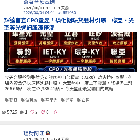
背著台積電跑
2026/08/03 20:30 - 4 天前
2026/08/04 04:04 - bo651030
輝達官宣CPO量產！磷化銦缺貨題材引爆 聯亞、光
聖等光通訊股漲停潮
今天台股盤勢雖然受到護國神山台積電（2330）熄火拉回影響，但
場內資金仍快速轉進題材股。 大盤盤中一度上下震盪，終場仍上漲
266.66點，收在43,386.41點。 今天盤面最受矚目的焦點
聯亞
波若威
華星光
光聖
立碁
5725
1
0
理財阿涵
2026/08/03 18:30 - 4 天前