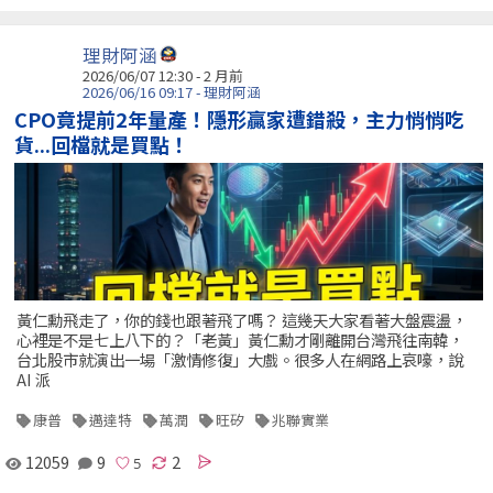
理財阿涵
2026/06/07 12:30 - 2 月前
2026/06/16 09:17 - 理財阿涵
CPO竟提前2年量產！隱形贏家遭錯殺，主力悄悄吃
貨...回檔就是買點！
黃仁勳飛走了，你的錢也跟著飛了嗎？ 這幾天大家看著大盤震盪，
心裡是不是七上八下的？「老黃」黃仁勳才剛離開台灣飛往南韓，
台北股市就演出一場「激情修復」大戲。很多人在網路上哀嚎，說
AI 派
康普
邁達特
萬潤
旺矽
兆聯實業
12059
9
2