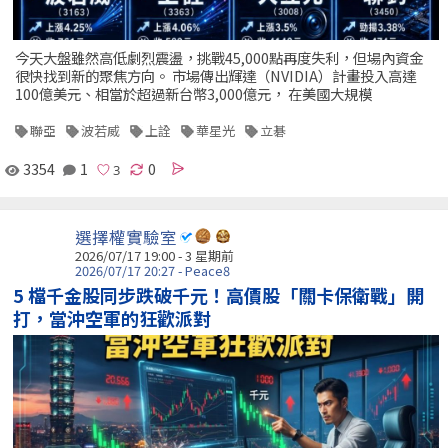
今天大盤雖然高低劇烈震盪，挑戰45,000點再度失利，但場內資金
很快找到新的聚焦方向。 市場傳出輝達（NVIDIA）計畫投入高達
100億美元、相當於超過新台幣3,000億元， 在美國大規模
聯亞
波若威
上詮
華星光
立碁
3354
1
0
選擇權實驗室
2026/07/17 19:00 - 3 星期前
2026/07/17 20:27 - Peace8
5 檔千金股同步跌破千元！高價股「關卡保衛戰」開
打，當沖空軍的狂歡派對