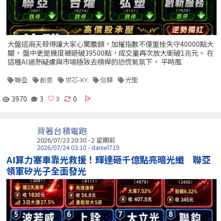
大盤這兩天殺得讓大家心驚膽顫，加權指數不僅重挫失守40000點大
關， 盤中更是幾度被砸破39500點，成交量再次放大衝破1兆元。 在
這種AI過熱疑慮與市場極致去槓桿的恐慌氣氛下， 平時風
聯亞
創意
世芯-KY
信驊
光聖
3970
3
0
背著台積電跑
2026/07/23 20:30 - 2 星期前
2026/07/24 03:10 - daniel719
AI算力塞車靠光救援！輝達砸千億點亮暗光纖 聯亞
領軍矽光子全面發光