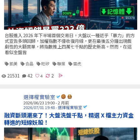
台股進入 2026 年下半場首個交易日，大盤以一種近乎「暴力」的方
式宣告多頭回歸，加權指數不僅收復月線，更在最後五分鐘出現戲
劇性的大額買單，將指數推上四萬七千點的歷史新高。然而，在這
看似全盤皆
凱美
合晶
旺矽
聯策
雷虎
21531
42
2
選擇權實驗室
2026/06/23 19:00 - 2 月前
2026/07/01 19:48 - 選擇權實驗室
融資斷頭潮來了！大盤洗盤千點，精選 X 檔主力資金
轉進的短線妖股！