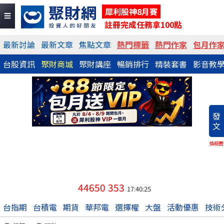
犀利股神8月賽
註冊完成任務拿100點
最新討論
最新文章
焦點文章
熱門標籤
熱門作家
包月作
台股資訊
聚財商城
聚財講座
暢銷排行
精裝套書
影音教
發
文
換稿費
44650
353
17:40:25
台指期
台積電
期貨
華邦電
選擇權
大盤
活動優惠
技術