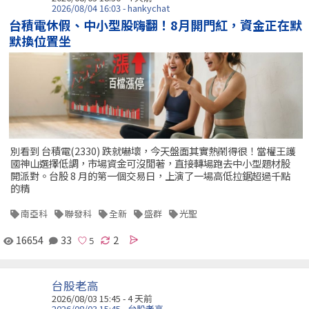
2026/08/04 16:03 - hankychat
台積電休假、中小型股嗨翻！8月開門紅，資金正在默
默換位置坐
別看到 台積電(2330) 跌就嚇壞，今天盤面其實熱鬧得很！當權王護
國神山選擇低調，市場資金可沒閒著，直接轉場跑去中小型題材股
開派對。台股 8 月的第一個交易日，上演了一場高低拉鋸超過千點
的精
南亞科
聯發科
全新
盛群
光聖
16654
33
2
台股老高
2026/08/03 15:45 - 4 天前
2026/08/03 15:45 - 台股老高