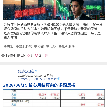
台股在今日刷新歷史紀錄，衝破 48,000 點大關之際，隨即上演一場
驚心動魄的千點大跳水。融資餘額突破六千億元歷史新高的背後，
是資金過熱後引發的殘酷人踩人。當市場陷入恐慌性拋售，誰才是
主力在暗
群創
達航科技
彩富
旺矽
創新服務
12494
16
2
莊家思維
2026/06/15 08:15 - 2 月前
2026/06/15 08:15 - 莊家思維
2026/06/15 留心月結算前的多頭反撲