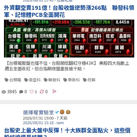
外資翻空賣191億！台股收盤逆勢漲266點 聯發科領
軍、記憶體PCB全面開花
【台積電壓盤也擋不住，台股開低翻紅守穩43K】 美股四大指數上
週五全面收紅，但台指期夜盤重挫逾千點，
台積電
南亞科
聯發科
華新科
欣興
3845
0
0
選擇權實驗室
2026/07/31 19:00 - 7 天前
2026/08/01 15:18 - iwm
台股史上最大盤中反彈！十大族群全面點火，這些個