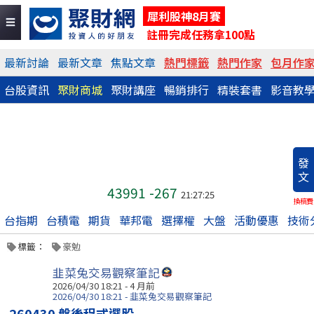
犀利股神8月賽
註冊完成任務拿100點
最新討論
最新文章
焦點文章
熱門標籤
熱門作家
包月作
台股資訊
聚財商城
聚財講座
暢銷排行
精裝套書
影音教
發
文
43991
-267
21:27:25
換稿費
台指期
台積電
期貨
華邦電
選擇權
大盤
活動優惠
技術
標籤：
豪勉
韭菜兔交易觀察筆記
2026/04/30 18:21 - 4 月前
2026/04/30 18:21 - 韭菜兔交易觀察筆記
260430 盤後程式選股