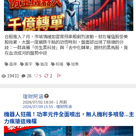
台股進入 7 月，市場情緒如雲霄飛車般劇烈波動。就在權值股受美
股拖累、大盤一度崩跌千點的恐慌時刻，盤面卻出現了極端的分
歧：一群具備「仿生黑科技」與「去中化轉單」題材的黑馬股，竟
在血流成河的盤勢中逆
直得
廣宇
強茂
和椿
旭隼
19431
26
2
理財阿涵
2026/07/02 18:30 - 1 月前
2026/07/09 15:55 - 理財阿涵
機器人狂飆！功率元件全面噴出，無人機利多噴發...主
力瘋搶這幾檔