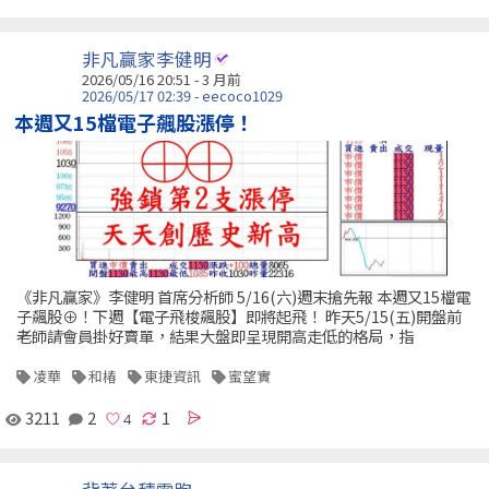
非凡贏家李健明
2026/05/16 20:51 - 3 月前
2026/05/17 02:39 - eecoco1029
本週又15檔電子飆股漲停！
《非凡贏家》李健明 首席分析師 5/16(六)週末搶先報 本週又15檔電
子飆股⊕！下週【電子飛梭飆股】即將起飛！ 昨天5/15(五)開盤前
老師請會員掛好賣單，結果大盤即呈現開高走低的格局，指
凌華
和椿
東捷資訊
蜜望實
3211
2
1