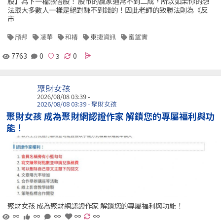
股】為下一檔漲倍股！ 股市的贏家通常不到二成，所以如果你的想
法跟大多數人一樣是絕對賺不到錢的！因此老師的致勝法則為《反
市
頎邦
凌華
和椿
東捷資訊
蜜望實
7763
0
0
聚財女孩
2026/08/08 03:39 -
2026/08/08 03:39 - 聚財女孩
聚財女孩 成為聚財網認證作家 解鎖您的專屬福利與功
能！
聚財女孩 成為聚財網認證作家 解鎖您的專屬福利與功能！
∞
∞
∞
∞
∞