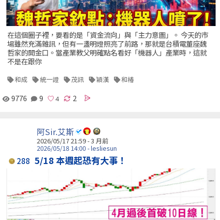
在這個圈子裡，要看的是「資金流向」與「主力意圖」。 今天的市
場雖然充滿雜訊，但有一盞明燈照亮了前路，那就是台積電董座魏
哲家的開金口。當產業教父明確點名看好「機器人」產業時，這就
不是在跟你
和成
統一證
茂訊
穎漢
和椿
9776
9
2
阿Sir.艾斯
2026/05/17 21:59 - 3 月前
2026/05/18 14:00 - lesliesun
5/18 本週起恐有大事！
288