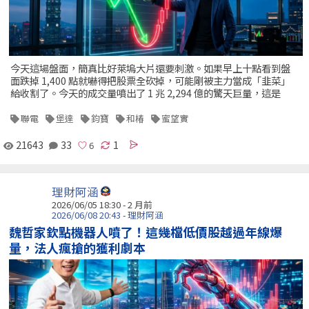
今天這場盤面，簡真比好萊塢大片還要刺激。如果早上十點看到盤
面跌掉 1,400 點就嚇得把股票全砍掉，可能剛被主力當成「韭菜」
給收割了。今天的成交量噴出了 1 兆 2,294 億的驚天巨量，這是
聯電
堡達
鈞寶
和椿
蜜望實
21643
33
1
理財阿涵
2026/06/05 18:30 - 2 月前
2026/06/08 20:43 - 理財阿涵
魏哲家欽點機器人噴了！這幾檔低價股越過年線爆
量，法人瘋搶的獲利劇本