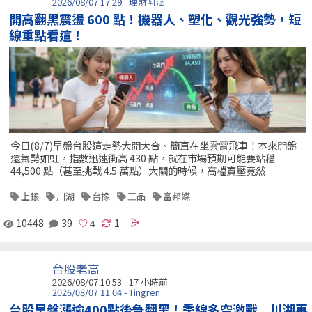
2026/08/07 17:29 - 理財阿涵
開高翻黑震盪 600 點！機器人、塑化、觀光強勢，短
線重點看這！
今日(8/7)早盤台股這走勢大開大合、簡直在坐雲霄飛車！本來開盤
還氣勢如虹，指數迅速衝高 430 點，就在市場預期可能要站穩
44,500 點（甚至挑戰 4.5 萬點）大關的時候，高檔賣壓竟然
上銀
川湖
台橡
王品
富邦媒
10448
39
1
台股老高
2026/08/07 10:53 -
17 小時前
2026/08/07 11:04 - Tingren
台股早盤漲逾400點後急翻黑！季線多空激戰 川湖再