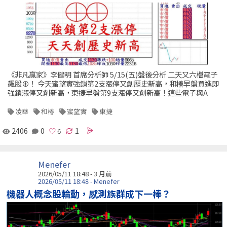
《非凡贏家》李健明 首席分析師 5/15(五)盤後分析 二天又六檔電子
飆股⊕！ 今天蜜望實強鎖第2支漲停又創歷史新高，和椿早盤買進即
強鎖漲停又創新高，東捷早盤第9支漲停又創新高！這些電子與A
凌華
和椿
蜜望實
東捷
2406
0
1
Menefer
2026/05/11 18:48 - 3 月前
2026/05/11 18:48 - Menefer
機器人概念股輪動，感測族群成下一棒？