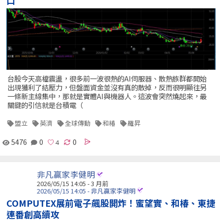
口
台股今天高檔震盪，很多前一波很熱的AI伺服器、散熱族群都開始
出現獲利了結壓力，但盤面資金並沒有真的散掉，反而很明顯往另
一條新主線集中，那就是實體AI與機器人。這波會突然燒起來，最
關鍵的引信就是台積電（
盟立
英濟
全球傳動
和椿
羅昇
5476
0
0
非凡贏家李健明
2026/05/15 14:05 - 3 月前
2026/05/15 14:05 - 非凡贏家李健明
COMPUTEX展前電子飆股開炸！蜜望實、和椿、東捷
連番創高續攻