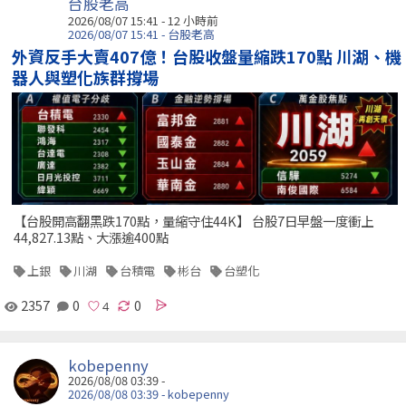
台股老高
2026/08/07 15:41 -
12 小時前
2026/08/07 15:41 - 台股老高
外資反手大賣407億！台股收盤量縮跌170點 川湖、機
器人與塑化族群撐場
【台股開高翻黑跌170點，量縮守住44K】 台股7日早盤一度衝上
44,827.13點、大漲逾400點
上銀
川湖
台積電
彬台
台塑化
2357
0
0
kobepenny
2026/08/08 03:39 -
2026/08/08 03:39 - kobepenny