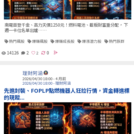
南電首登千金、高力天價1250元！燃料電池、載板財富重分配， 下
週一卡位名單出爐……
熱門飆股
爆賺飆股
爆賺成長股
爆漲潛力股
熱門族群
14126
2
0
理財阿涵
2026/04/30 18:00 - 4 月前
2026/04/30 18:00 - 理財阿涵
先進封裝、FOPLP點燃機器人狂拉行情，資金轉進標
的現蹤...