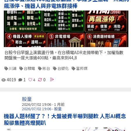
飆漲停、機器人與非電族群接棒
台股今日早盤上演震盪行情，在台積電ADR走揚帶動下，加權指數
開盤後一度大漲逾400點，最高來到44,8
川湖
台積電
彬台
台塑化
富邦媒
4019
1
0
股童
2026/07/02 19:06 - 1 月前
2026/07/02 19:06 - 股童
機器人題材醒了？！大盤被費半嚇到腿軟 人形AI概念
股卻集體亮燈開趴