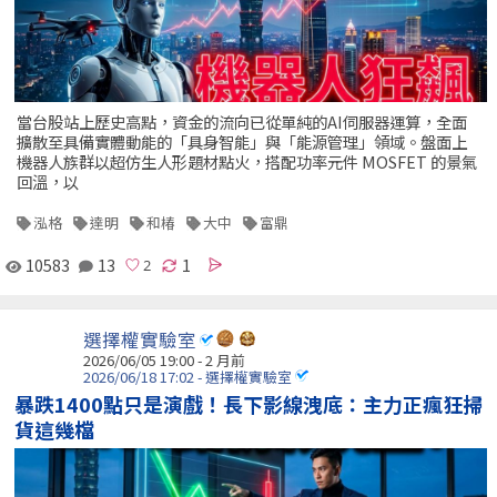
當台股站上歷史高點，資金的流向已從單純的AI伺服器運算，全面
擴散至具備實體動能的「具身智能」與「能源管理」領域。盤面上
機器人族群以超仿生人形題材點火，搭配功率元件 MOSFET 的景氣
回溫，以
泓格
達明
和椿
大中
富鼎
10583
13
1
選擇權實驗室
2026/06/05 19:00 - 2 月前
2026/06/18 17:02 - 選擇權實驗室
暴跌1400點只是演戲！長下影線洩底：主力正瘋狂掃
貨這幾檔