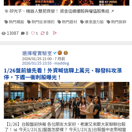
🎯 矽光子、機器人雙箭齊發！ 資金往績優股與權值股集結 📌
熱門飆股
熱門投資標的
熱門題材
爆漲潛力股
熱門族群
13087
0
0
選擇權實驗室
2026/01/25 21:00 - 7 月前
2026/01/25 23:55 - maddog
1/26盤前搶先看！外資喊信驊上萬元、聯發科攻漲
停，下週一衝刺股曝光！
【1/26】台股盤前快報 各位朋友大家好，老謝又來跟大家聊聊台股
了！ 📊 今天1/23(五)盤面怎麼樣？ 今天1/23(五)台股盤中走勢相當