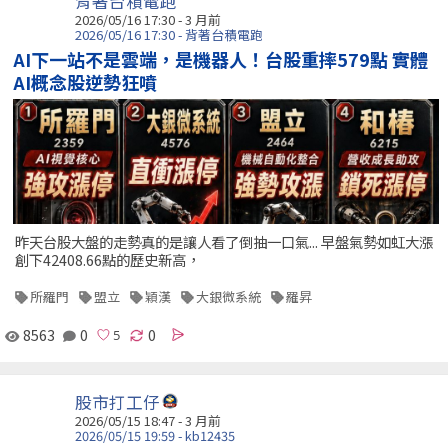
背著台積電跑
2026/05/16 17:30 - 3 月前
2026/05/16 17:30 - 背著台積電跑
AI下一站不是雲端，是機器人！台股重摔579點 實體
AI概念股逆勢狂噴
昨天台股大盤的走勢真的是讓人看了倒抽一口氣... 早盤氣勢如虹大漲
創下42408.66點的歷史新高，
所羅門
盟立
穎漢
大銀微系統
羅昇
8563
0
0
股市打工仔
2026/05/15 18:47 - 3 月前
2026/05/15 19:59 - kb12435