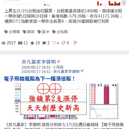
上周五(5/15)台股由紅翻黑，台股震盪高達近1400點，直接讓台股
一舉收破5日線與10日線，最後指數-579.39點、收在41172.36點；
櫃買OTC指數更是一舉收出長黑K、高達34檔個股被打到跌
台積電
期貨
當沖
台指期
2557
11
10
2
0
非凡贏家李健明
2026/05/17 16:32 - 3 月前
2026/05/17 16:32 - 非凡贏家李健明
電子飛梭飆股為下一檔漲倍股！
《非凡贏家》李健明 首席分析師 5/17(日)週日最錢線 【電子飛梭飆