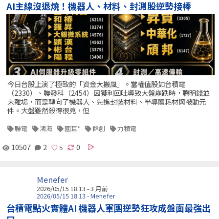
AI主線沒退燒！機器人、材料、封測股逆勢接棒
今日台股上演了極致的「資金大搬風」。當權值股如台積電
（2330）、聯發科（2454）因獲利回吐導致大盤崩跌時，聰明錢並
未離場，而是轉向了機器人、先進封裝材料、半導體耗材與被動元
件。大盤雖然殺得很兇，但
聯電
鴻海
國巨*
群創
力積電
10507
2
0
Menefer
2026/05/15 18:13 - 3 月前
2026/05/15 18:13 - Menefer
台積電點火實體AI 機器人軍團逆勢狂攻成盤面最強出