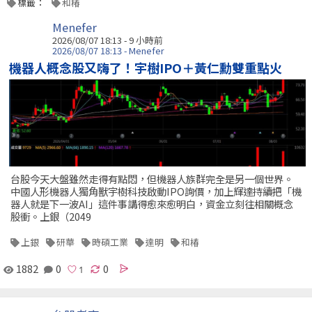
標籤：
和椿
Menefer
2026/08/07 18:13 -
9 小時前
2026/08/07 18:13 - Menefer
機器人概念股又嗨了！宇樹IPO＋黃仁勳雙重點火
台股今天大盤雖然走得有點悶，但機器人族群完全是另一個世界。
中國人形機器人獨角獸宇樹科技啟動IPO詢價，加上輝達持續把「機
器人就是下一波AI」這件事講得愈來愈明白，資金立刻往相關概念
股衝。上銀（2049
上銀
研華
時碩工業
達明
和椿
1882
0
0