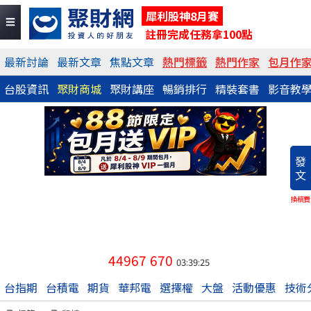
犀利股神8月賽
註冊完成任務拿100點
最新討論
最新文章
焦點文章
熱門標籤
熱門作家
包月作
台股資訊
聚財商城
聚財講座
暢銷排行
精裝套書
影音教
發
文
換稿費
44967
670
03:39:25
台指期
台積電
期貨
華邦電
選擇權
大盤
活動優惠
技術