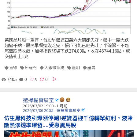
美國晶片股一重摔，台股早盤連四萬六大關都失守，盤中一度大跌
超過千點，股民早餐還沒吃完，帳戶可能已經先吐了半碗粥。不過
尾盤跌勢收斂，加權指數終場下跌274.83點，收在46744.16點，成
交值衝上1兆
直得
所羅門
大銀微系統
達明
羅昇
7405
0
0
選擇權實驗室
2026/07/02 19:00 - 1 月前
2026/07/06 20:55 - 選擇權實驗室
仿生黑科技引爆漲停潮!逆變器迎千億轉單紅利，液冷
散熱滲透率爆發....受惠黑馬股