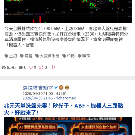
今天台股雖然收在41790.06點、上漲186點，看起來大盤只是高檔
震盪，但盤面其實很有戲。尤其在台積電（2330）短線被英特爾分
單消息壓住、權值股氣勢沒那麼整齊的情況下，資金明顯開始往
「機器人、智慧
上銀
陽程
大銀微系統
和椿
聯策
8592
0
0
選擇權實驗室
2026/04/30 21:00 - 4 月前
2026/04/30 21:46 - richardmax
兆元天量洗盤完畢！矽光子、ABF、機器人三路點
火，好戲來了!