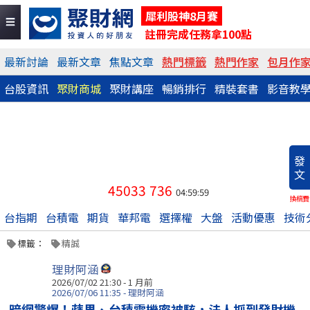
犀利股神8月賽
註冊完成任務拿100點
最新討論
最新文章
焦點文章
熱門標籤
熱門作家
包月作
台股資訊
聚財商城
聚財講座
暢銷排行
精裝套書
影音教
發
文
45033
736
04:59:59
換稿費
台指期
台積電
期貨
華邦電
選擇權
大盤
活動優惠
技術
標籤：
精誠
理財阿涵
2026/07/02 21:30 - 1 月前
2026/07/06 11:35 - 理財阿涵
暗網驚爆！蘋果、台積電機密被駭，法人抓到發財機