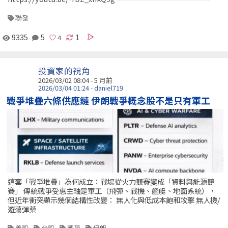
聯發
9335
5
1
投資家的視角
2026/03/02 08:04 - 5 月前
2026/03/04 01:24 - daniel719
戰爭堆疊六條供應鏈 伊朗戰爭概念股不是只有軍工
這套「戰爭堆疊」為何成立：戰場從火力競賽變成「資料與能源競
賽」 傳統戰爭受惠主軸是軍工（飛彈、戰機、艦艇、地面系統），
但近年衝突顯示幾個結構性改變： 無人化與低成本飽和攻擊 無人機/
遊蕩彈藥
美股
台股
戰爭
伊朗