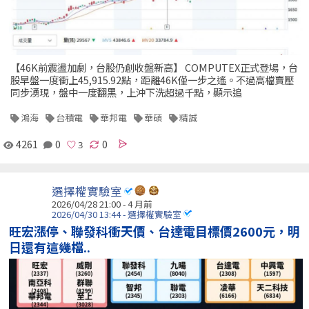
【46K前震盪加劇，台股仍創收盤新高】 COMPUTEX正式登場，台
股早盤一度衝上45,915.92點，距離46K僅一步之遙。不過高檔賣壓
同步湧現，盤中一度翻黑，上沖下洗超過千點，顯示追
鴻海
台積電
華邦電
華碩
精誠
4261
0
0
選擇權實驗室
2026/04/28 21:00 - 4 月前
2026/04/30 13:44 - 選擇權實驗室
旺宏漲停、聯發科衝天價、台達電目標價2600元，明
日還有這幾檔..