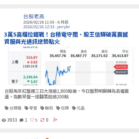
台股老高
2026/02/26 11:03 - 6 月前
2026/02/26 12:33 - jerrybr
3萬5高檔拉鋸戰！台積電守關、股王信驊破萬震撼
資服與光通訊逆勢點火
台股馬年紅盤連三日大漲逾1,800點後，今日盤勢明顯轉為高檔震
盪。指數早盤一度翻黑超過200點
台積電
零壹
聯鈞
信驊
元晶
3933
1
0