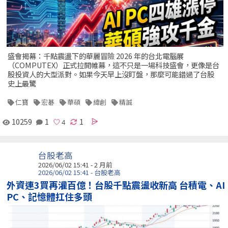
盛會揭幕：千點震盪下的華麗冒險 2026 年的台北電腦展
（COMPUTEX）正式拉開帷幕，這不只是一場科技盛會，更像是台
股投資人的大型派對。如果今天早上沒盯盤，那麼可能錯過了台股
史上最驚
仁寶
宏碁
華碩
緯創
精誠
10259
1
1
台股老高
2026/06/02 15:41 - 2 月前
2026/06/02 15:41 - 台股老高
外資連3買再灌百億！台股千點震盪收新高 台積電、AI
PC、記憶體扛住多頭