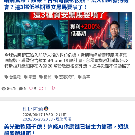
會？這3檔低基期資安黑馬要噴了！
全球供應鏈正陷入前所未復的數位危機。近期暗網驚傳印度塔塔集
團遭駭，導致包含蘋果 iPhone 18 設計圖、台積電機密測試報告及
特斯拉升級細節在內的 20 萬份敏感檔案外流 。這場災難不僅動搖了
台達電
零壹
精誠
宏碁資訊
能率
8675
5
1
理財阿涵
2026/06/17 19:30 - 2 月前
2026/06/29 20:33 - 理財阿涵
美光微軟砸千億！這條AI供應鏈已被主力鎖碼，短線
飆股藏裡面！