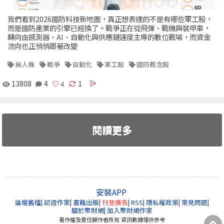
我們看到2026國防科技新地圖，真正想表達的不是有哪些軍工股，
而是國防產業的引擎已經換了。戰爭正在從飛彈、戰機與裝甲車，
轉向由感測器、AI、自動化與供應鏈速度主導的數位戰場，而資金
流向也正悄悄跟著改變
無人機
戰爭
自動化
軍工股
國防概念股
13808
4
1
閱讀更多
安裝APP
論壇舊檔
|
認證作家
|
書籍出版
|
刊登廣告
|
RSS
|
隱私權政策
|
常見問題
|
關於聚財網
|
加入聚財網作家
著作權及責任歸作者所有 資訊數據僅供參考