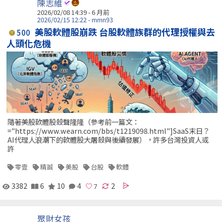
陳志維
2026/02/08 14:39 - 6 月前
2026/02/15 12:22 - mmn93
美股軟體股崩跌 台股軟體族群的代理授權與去
500
人頭化危機
隨著美股軟體股殺聲隆隆（參考前一篇文：
="https://www.wearn.com/bbs/t1219098.html"]SaaS末日？
AI代理人浪潮下的軟體股大屠殺與後續發展），許多台灣投資人或
許
零壹
精誠
美股
台股
軟體
3382
6
10
4
2
聚財女孩