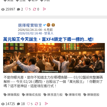
25997
2
0
選擇權實驗室
2026/02/26 21:00 - 6 月前
2026/03/02 16:48 - 甘苦人
萬元股王今天誕生，富XF4鎖定下週一標的...噓!
不是你眼光差，是你不知道主力在哪裡換腿—— 03/02盤前完整籌碼
解析 --- 今天 02/26 (週四)，台股出了一個「萬元股王」！你聽到了
嗎？這不是神話，這是現在進行式！
爆賺飆股
爆賺成長股
爆漲潛力股
爆賺攻略
爆賺選股
14725
18
1