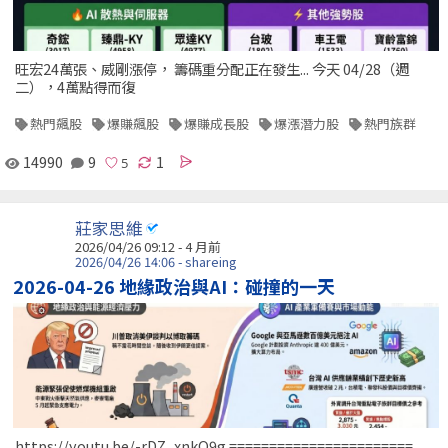
旺宏24萬張、威剛漲停， 籌碼重分配正在發生... 今天 04/28（週
二），4萬點得而復
熱門飆股
爆賺飆股
爆賺成長股
爆漲潛力股
熱門族群
14990
9
1
莊家思維
2026/04/26 09:12 - 4 月前
2026/04/26 14:06 - shareing
2026-04-26 地緣政治與AI：碰撞的一天
https://youtu.be/-rDZ_xnkQ9g =======================