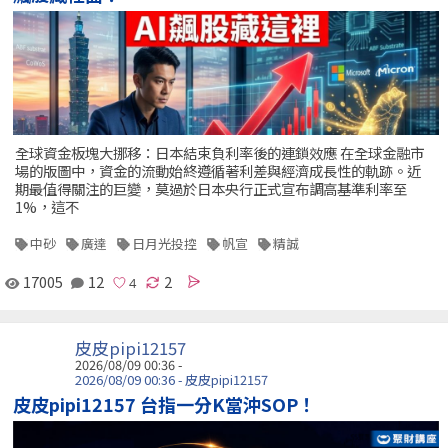
全球資金板塊大挪移：日本結束負利率後的連鎖效應 在全球金融市
場的版圖中，資金的流動始終遵循著利差與經濟成長性的軌跡。近
期最值得關注的巨變，莫過於日本央行正式宣布調高基準利率至
1%，這不
中砂
廣達
日月光投控
帆宣
精誠
17005
12
2
皮皮pipi12157
2026/08/09 00:36 -
2026/08/09 00:36 - 皮皮pipi12157
皮皮pipi12157 台指一分K當沖SOP！