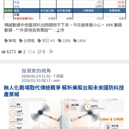
精誠數據中夜盤資料出問題撈不下來，今天做單要小心。 ### 籌碼
數據 - **外資現貨買賣超**：上市
聯電
台積電
世芯-KY
2308
2404
6273
2
0
投資家的視角
2026/01/14 11:32 - 7 月前
2026/01/15 08:17 - iwm
無人化戰場取代傳統戰爭 解析美股台股未來國防科技
產業鏈