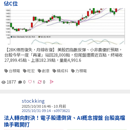
佔C位
【28K得而復失，月線收復】 美股四指數反彈、小非農優於預期，
台股今早一度「再灌」站回28,000點，但尾盤遭摜近百點，終場收
27,899.45點、上漲182.39點，量能4,991.6
台積電
旺宏
創意
精成科
力積電
1877
0
0
stockking
2025/10/30 16:46 - 10 月前
2025/10/31 09:14 - s0973621
法人轉向對決！電子股遭倒貨、AI概念撐盤 台股高檔
換手戰開打