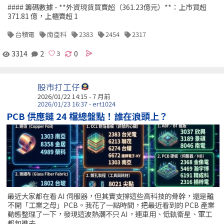
#### 籌碼數據 - **外資現貨買賣超（361.23億元）**：上市買超
371.81 億，上櫃賣超 1
台積電
南亞科
2383
2454
2317
3314
2
0
股市打工仔
2026/01/22 14:15 - 7 月前
2026/01/23 16:37 - ert1024
PCB 供應鏈 24 檔總盤點！誰在浪頭上？
最近大家都在看 AI 伺服器，但其實支撐這些高科技的骨幹，還是離
不開「工業之母」PCB。我花了一點時間，把最近看到的 PCB 產業
動態整理了一下，發現這波熱潮不只 AI，連車用、低軌衛星、軍工
都包進去