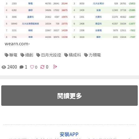
wearn.com-
聯電
緯創
日月光投控
精成科
力積電
2400
1
0
閱讀更多
安裝APP