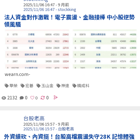
2025/11/06 16:47 - 9 月前
2025/11/06 16:47 - stockking
法人資金對作激戰！電子震盪、金融接棒 中小股逆勢
領風騷
wearn.com-
華榮
宏碁
玉山金
神達
精成科
2132
0
0
台股老高
2025/11/06 15:57 - 9 月前
2025/11/06 15:57 - 台股老高
外資續砍、內資挺！台股高檔震盪失守28K 記憶體強