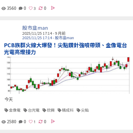
3560
0
0
股市韭man
2025/11/25 17:14 - 9 月前
2025/11/25 17:14 - 股市韭man
PCB族群火線大爆發！尖點鑽針強噴帶頭、金像電台
光電亮燈接力
今天
金像電
台光電
欣興
精成科
尖點
2580
0
0