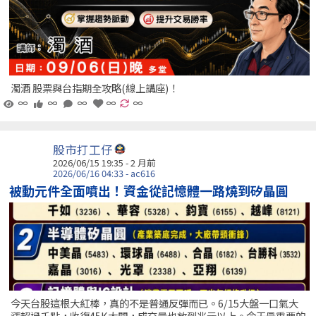
濁酒 股票與台指期全攻略(線上講座)！
∞
∞
∞
∞
∞
股市打工仔
2026/06/15 19:35 - 2 月前
2026/06/16 04:33 - ac616
被動元件全面噴出！資金從記憶體一路燒到矽晶圓
今天台股這根大紅棒，真的不是普通反彈而已。6/15大盤一口氣大
漲超過千點，收復45K大關，成交量也放到兆元以上。今天最重要的