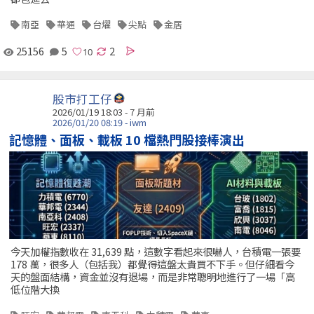
南亞
華通
台燿
尖點
金居
25156
5
2
股市打工仔
2026/01/19 18:03 - 7 月前
2026/01/20 08:19 - iwm
記憶體、面板、載板 10 檔熱門股接棒演出
今天加權指數收在 31,639 點，這數字看起來很嚇人，台積電一張要
178 萬，很多人（包括我）都覺得這盤太貴買不下手。但仔細看今
天的盤面結構，資金並沒有退場，而是非常聰明地進行了一場「高
低位階大換