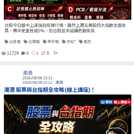
台股今日盤中上演強勁反彈行情，雖然上週五美股四大指數全面收
黑，費半更重挫逾5%，但台股並未延續悲觀氣氛
台達電
台積電
華邦電
世紀*
雷虎
11729
0
0
濁酒
2026/08/08 15:12 -
2026/08/08 15:12 - 濁酒
濁酒 股票與台指期全攻略(線上講座)！