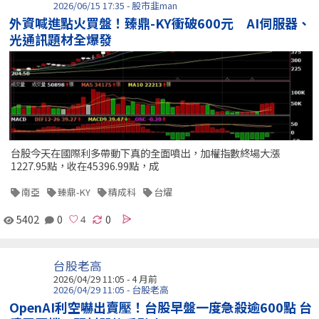
2026/06/15 17:35 - 股市韭man
外資喊進點火買盤！臻鼎-KY衝破600元 AI伺服器、
光通訊題材全爆發
台股今天在國際利多帶動下真的全面噴出，加權指數終場大漲
1227.95點，收在45396.99點，成
南亞
臻鼎-KY
精成科
台燿
5402
0
0
台股老高
2026/04/29 11:05 - 4 月前
2026/04/29 11:05 - 台股老高
OpenAI利空嚇出賣壓！台股早盤一度急殺逾600點 台