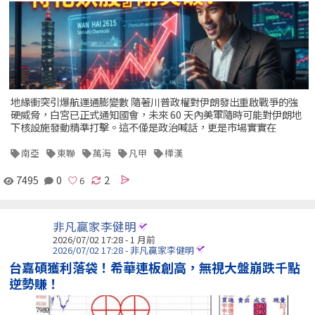
地緣衝突引爆航運通膨變數 隨著川普政權對伊朗發出重啟戰爭的強
硬威脅，白宮已正式通知國會，未來 60 天內美軍隨時可能對伊朗地
下核設施發動精準打擊。這不僅是政治喊話，更是市場實實在
南亞
東聯
萬海
凡甲
樺漢
7495
0
2
非凡贏家李健明
2026/07/02 17:28 - 1 月前
2026/07/02 17:28 - 非凡贏家李健明
台嘉碩獲利落袋！希華連板創高，無視大盤崩跌千點
逆勢賺！