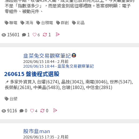
不是「指數漲多少」，而是資金到底往哪裡跑。答案很明顯：電子
零組件、被動元件、
聯電
鴻海
台積電
群創
彩晶
15601
1
1
韭菜兔交易觀察筆記
2026/06/15 18:44 - 2 月前
2026/06/15 18:44 - 韭菜兔交易觀察筆記
260615 盤後程式選股
📌 多家外資買入 台燿(6274), 晶技(3042), 南電(8046), 世界(5347),
長榮航(2618), 中美晶(5483), 台玻(1802), 中信金(2891)
台塑
9116
0
0
股市韭man
2026/06/15 17:35 - 2 月前