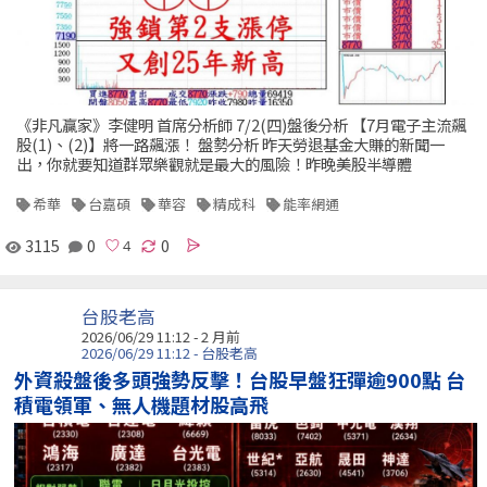
《非凡贏家》李健明 首席分析師 7/2(四)盤後分析 【7月電子主流飆
股(1)、(2)】將一路飆漲！ 盤勢分析 昨天勞退基金大賺的新聞一
出，你就要知道群眾樂觀就是最大的風險！昨晚美股半導體
希華
台嘉碩
華容
精成科
能率網通
3115
0
0
台股老高
2026/06/29 11:12 - 2 月前
2026/06/29 11:12 - 台股老高
外資殺盤後多頭強勢反擊！台股早盤狂彈逾900點 台
積電領軍、無人機題材股高飛