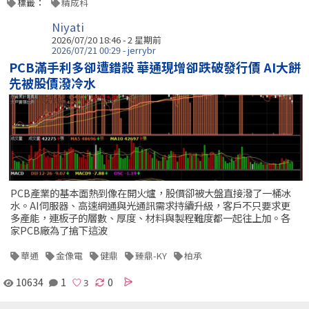
標籤：
精成科
Niyati
2026/07/20 18:46 - 2 星期前
2026/07/21 00:29 - jerrybr
PCB滿手利多卻遭錯殺 華通現增卻跌破發行價 AI大餅
先被股價潑冷水
PCB產業的基本面熱到像在開火爐，股價卻被大盤直接潑了一桶冰
水。AI伺服器、高速網通與光通訊需求持續升級，客戶不只要求更
多產能，連板子的層數、厚度、材料與製程難度都一起往上加。各
家PCB廠為了搶下這波
華通
金像電
健鼎
臻鼎-KY
柏承
10634
1
0