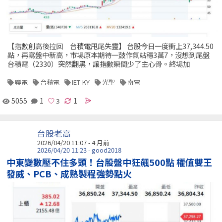
【指數創高後拉回 台積電甩尾失靈】 台股今日一度衝上37,344.50
點，再寫盤中新高，市場原本期待一鼓作氣站穩3萬7，沒想到尾盤
台積電（2330）突然翻黑，讓指數瞬間少了主心骨。終場加
聯電
台積電
IET-KY
光聖
南電
5055
1
1
台股老高
2026/04/20 11:07 - 4 月前
2026/04/20 11:23 - good2018
中東變數壓不住多頭！台股盤中狂飆500點 權值雙王
發威、PCB、成熟製程強勢點火