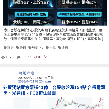
今日台股在美股科技股的帶動下展現強勢多頭格局，加權指數一度
衝上歷史新高 37,344.5 點。儘管尾盤台積電面臨賣單調節使漲幅收
斂，但資金高度集中在 AI 伺服器、高效能運算 (HPC)、高速傳輸 (
穩懋
景碩
臻鼎-KY
合晶
金居
13266
0
0
台股老高
2026/04/20 16:01 - 4 月前
2026/04/21 08:20 - iwm
外資獨站買方續補43億！台股收盤漲154點 台積電翻
黑、光通訊、PCB撐住盤面