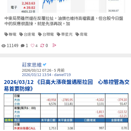
中東局勢雖然還在反覆拉扯，油價也維持高檔震盪，但台股今日盤
中的反應很直接，就是先漲再說。加
聯電
台達電
台積電
華星光
南電
11149
1
0
莊家思維
2026/03/12 07:26 - 5 月前
2026/03/12 13:54 - daniel719
2026/03/12 《日高大漲夜盤遇壓拉回 心態控管為交
易首要防線》