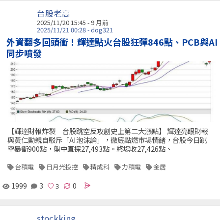
台股老高
2025/11/20 15:45 - 9 月前
2025/11/21 00:28 - dog321
外資翻多回頭衝！輝達點火台股狂彈846點、PCB與AI
同步噴發
【輝達財報炸裂 台股跳空反攻創史上第二大漲點】 輝達亮眼財報
與黃仁勳親自駁斥「AI泡沫論」，徹底點燃市場情緒，台股今日跳
空暴衝900點，盤中直探27,493點。終場收27,426點、
台積電
日月光投控
精成科
力積電
金居
1999
3
0
stockking