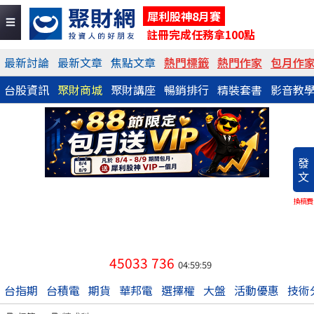
犀利股神8月賽
註冊完成任務拿100點
最新討論
最新文章
焦點文章
熱門標籤
熱門作家
包月作
台股資訊
聚財商城
聚財講座
暢銷排行
精裝套書
影音教
發
文
換稿費
45033
736
04:59:59
台指期
台積電
期貨
華邦電
選擇權
大盤
活動優惠
技術