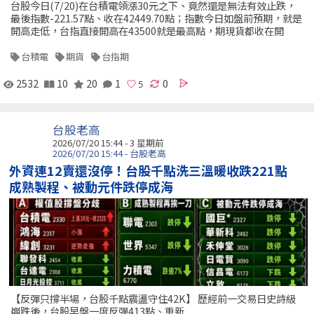
台股今日(7/20)在台積電領漲30元之下、竟然還是無法有效止跌，
最後指數-221.57點、收在42449.70點；指數今日如盤前預期，就是
開高走低，台指直接開高在43500就是最高點，期現貨都收在開
台積電
期貨
台指期
2532
10
20
1
0
台股老高
2026/07/20 15:44 - 3 星期前
2026/07/20 15:44 - 台股老高
外資連12賣還沒停！台股千點洗三溫暖收跌221點
成熟製程、被動元件跌停成海
【反彈只撐半場，台股千點震盪守住42K】 歷經前一交易日史詩級
崩跌後，台股早盤一度反彈413點、重新