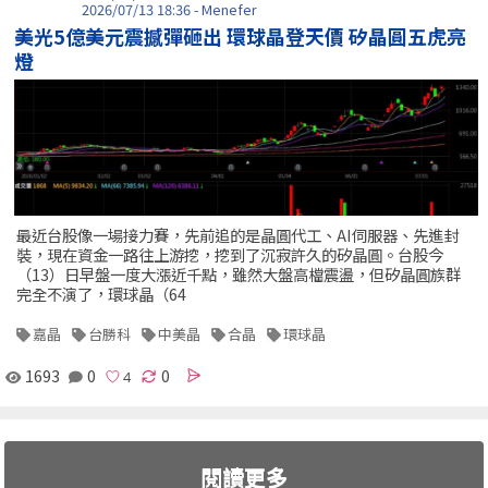
2026/07/13 18:36 - Menefer
美光5億美元震撼彈砸出 環球晶登天價 矽晶圓五虎亮
燈
最近台股像一場接力賽，先前追的是晶圓代工、AI伺服器、先進封
裝，現在資金一路往上游挖，挖到了沉寂許久的矽晶圓。台股今
（13）日早盤一度大漲近千點，雖然大盤高檔震盪，但矽晶圓族群
完全不演了，環球晶（64
嘉晶
台勝科
中美晶
合晶
環球晶
1693
0
0
閱讀更多