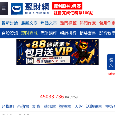
犀利股神8月賽
註冊完成任務拿100點
最新討論
最新文章
焦點文章
熱門標籤
熱門作家
包月作
台股資訊
聚財商城
聚財講座
暢銷排行
精裝套書
影音教
發
文
換稿費
45033
736
04:59:59
台指期
台積電
期貨
華邦電
選擇權
大盤
活動優惠
技術