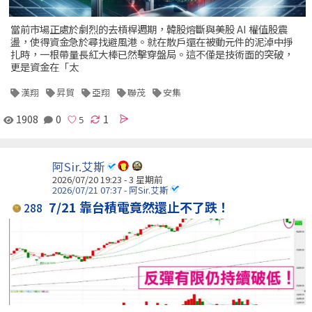
當前市場正處於劇烈的去槓桿週期，韓股熔斷與美股 AI 權值股震
盪，使得資金急於尋找避風港。就在散戶還在被動元件的泥淖中掙
扎時，一根帶量長紅大棒已然擊穿盤局。這不僅是技術面的突破，
更是資金在「太
漢翔
昇貿
亞翔
聯茂
安集
1908
0
1
阿Sir.艾斯
2026/07/20 19:23 - 3 星期前
2026/07/21 07:37 - 阿Sir.艾斯
7/21 靠台積電竟然還止不了跌！
288