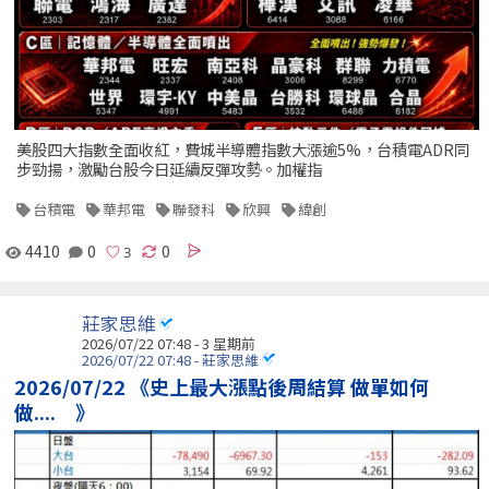
美股四大指數全面收紅，費城半導體指數大漲逾5%，台積電ADR同
步勁揚，激勵台股今日延續反彈攻勢。加權指
台積電
華邦電
聯發科
欣興
緯創
4410
0
0
莊家思維
2026/07/22 07:48 - 3 星期前
2026/07/22 07:48 - 莊家思維
2026/07/22 《史上最大漲點後周結算 做單如何
做.... 》