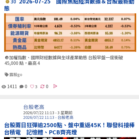
2026-07-25 國際焦點經濟數據＆台股最新動
30
態
🔘加權指數、國際財經數據與全球產業動態 台股早盤一度衝破
45,000 點，最高 4
露股go
1411
0
0
台股老高
2026/07/22 11:13 - 3 星期前
2026/07/22 11:13 - 台股老高
台股兩日狂彈逾2500點、盤中重返45K！聯發科接棒
台積電 記憶體、PCB齊亮燈