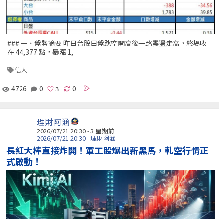
### 一、盤勢摘要 昨日台股日盤跳空開高後一路震盪走高，終場收
在 44,377 點，暴漲 1,
信大
4726
0
0
理財阿涵
2026/07/21 20:30 - 3 星期前
2026/07/21 20:30 - 理財阿涵
長紅大棒直接炸開！軍工股爆出新黑馬，軋空行情正
式啟動！