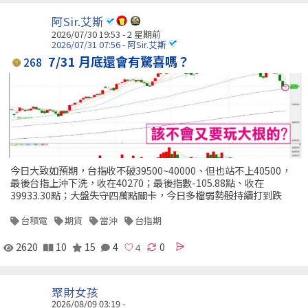
阿Sir.艾斯
2026/07/30 19:53 - 2 星期前
2026/07/31 07:56 - 阿Sir.艾斯
7/31 月底還會有驚喜嗎？
268
今日大致如預期，台指收不破39500~40000、但也站不上40500，
最後台指上沖下洗，收在40270；最後指數-105.88點、收在
39933.30點；大盤失守四萬點關卡，今日多檔弱勢股持續打到跌
台積電
期貨
當沖
台指期
2620
10
15
4
0
聚財女孩
2026/08/09 03:19 -