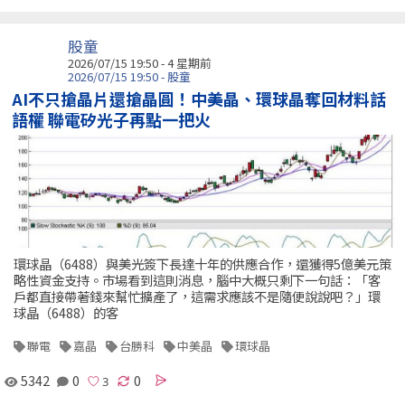
股童
2026/07/15 19:50 - 4 星期前
2026/07/15 19:50 - 股童
AI不只搶晶片還搶晶圓！中美晶、環球晶奪回材料話
語權 聯電矽光子再點一把火
環球晶（6488）與美光簽下長達十年的供應合作，還獲得5億美元策
略性資金支持。市場看到這則消息，腦中大概只剩下一句話：「客
戶都直接帶著錢來幫忙擴產了，這需求應該不是隨便說說吧？」環
球晶（6488）的客
聯電
嘉晶
台勝科
中美晶
環球晶
5342
0
0