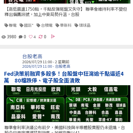
【高低震盪1750點，千點反彈尾盤又失守】 聯準會維持利率不變但
釋出偏鷹訊號，加上中東局勢升溫，台股
聯電
國巨*
台積電
華新科
環球晶
3980
0
0
台股老高
2026/07/29 11:00 - 2 星期前
2026/07/29 11:00 - 台股老高
Fed決策前融資多殺多！台股盤中狂瀉逾千點逼近4
萬 80檔跌停、電子股全面潰敗
聯準會利率決議公布前夕，美國科技與半導體股賣壓仍未退燒，台
股今日再度遭遇猛烈拋售。加權指數以41,