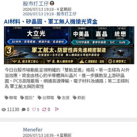
股市打工仔
2026/07/13 19:18 - 4 星期前
2026/07/13 19:18 - 股市打工仔
AI材料、矽晶圓、軍工無人機搶光資金
今日台股市場動能呈現明確的「雙軌並進」格局。第一主線為 AI外
溢效應，資金由核心的半導體與AI晶片，進一步擴散至上游矽晶
圓、PCB高階載板、網通高速傳輸、電子材料及通路；第二主線則
為 軍工航太與防禦性
聯電
國巨*
台積電
友達
群創
11130
0
0
Menefer
2026/07/13 18:36 - 4 星期前