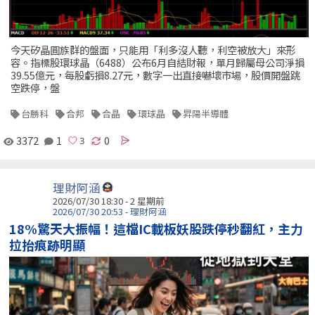
今天矽晶圓族群的盤面，只能用「利多沒人聽，利空被放大」來形
容。指標股環球晶（6488）公布6月自結財報，單月歸屬母公司淨損
39.55億元，每股虧損8.27元，數字一出直接嚇壞市場，股價開盤跳
空跌停，盤
台勝科
合邦
合晶
環球晶
昇陽半導體
3372
1
0
理財阿涵
2026/07/30 18:30 - 2 星期前
2026/07/30 20:53 - 理財阿涵
18%驚天大振幅！這檔IC載板妖股跌停秒翻紅，主力
拉抬痕跡明顯