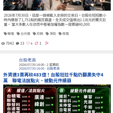
2026年7月30日，這是一個被載入史冊的交易日。台股在短短數小
時內爆發了1,751點的瘋狂震盪，全天成交值噴出1.1兆元的驚天巨
量。 當大多數人在恐慌中看著加權指數一度摜破40,000
聯電
台光電
欣興
鴻勁
南電
7042
13
1
台股老高
2026/07/30 16:00 - 2 星期前
2026/07/30 16:00 - 台股老高
外資連3賣再砍483億！台股狂拉千點仍翻黑失守4
萬 聯電法說點火、被動元件續崩