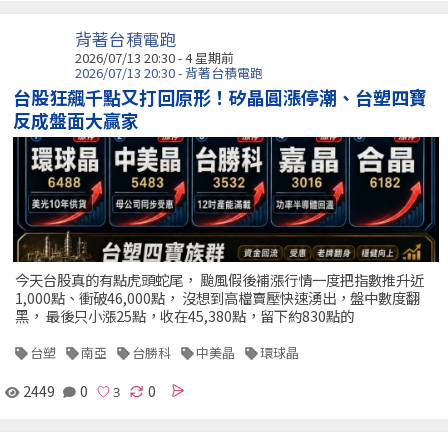
背著台積電跑
2026/07/13 20:30 - 4 星期前
2026/07/13 20:30 - 背著台積電跑
台股狂飆千點又打回原形！矽晶圓漲停潮、台塑四寶
反成盤面大贏家
今天台股真的有點虎頭蛇尾， 颱風假後補漲行情一度把指數推升近
1,000點、衝破46,000點， 沒想到高檔賣壓快速湧出，盤中數度翻
黑， 最後只小漲25點，收在45,380點，留下約830點的
台塑
南亞
台勝科
中美晶
環球晶
2449
0
0