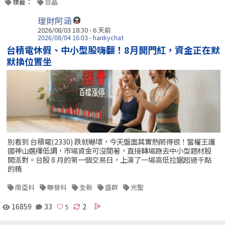
標籤：
合晶
理財阿涵
2026/08/03 18:30 - 6 天前
2026/08/04 16:03 - hankychat
台積電休假、中小型股嗨翻！8月開門紅，資金正在默
默換位置坐
別看到 台積電(2330) 跌就嚇壞，今天盤面其實熱鬧得很！當權王護
國神山選擇低調，市場資金可沒閒著，直接轉場跑去中小型題材股
開派對。台股 8 月的第一個交易日，上演了一場高低拉鋸超過千點
的精
南亞科
聯發科
全新
盛群
光聖
16859
33
2