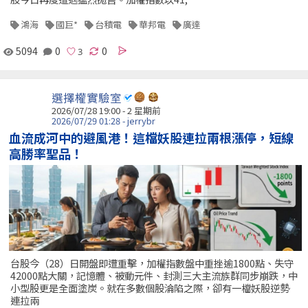
鴻海
國巨*
台積電
華邦電
廣達
5094
0
0
選擇權實驗室
2026/07/28 19:00 - 2 星期前
2026/07/29 01:28 - jerrybr
血流成河中的避風港！這檔妖股連拉兩根漲停，短線
高勝率聖品！
台股今（28）日開盤即遭重擊，加權指數盤中重挫逾1800點、失守
42000點大關，記憶體、被動元件、封測三大主流族群同步崩跌，中
小型股更是全面塗炭。就在多數個股淪陷之際，卻有一檔妖股逆勢
連拉兩