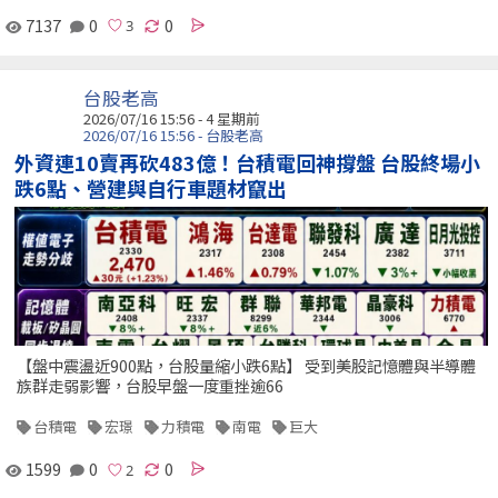
7137
0
0
台股老高
2026/07/16 15:56 - 4 星期前
2026/07/16 15:56 - 台股老高
外資連10賣再砍483億！台積電回神撐盤 台股終場小
跌6點、營建與自行車題材竄出
【盤中震盪近900點，台股量縮小跌6點】 受到美股記憶體與半導體
族群走弱影響，台股早盤一度重挫逾66
台積電
宏璟
力積電
南電
巨大
1599
0
0