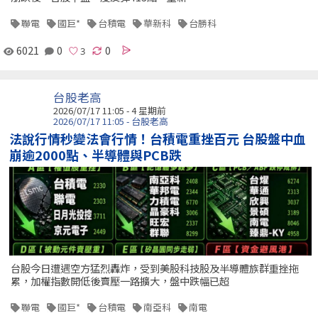
聯電
國巨*
台積電
華新科
台勝科
6021
0
0
台股老高
2026/07/17 11:05 - 4 星期前
2026/07/17 11:05 - 台股老高
法說行情秒變法會行情！台積電重挫百元 台股盤中血
崩逾2000點、半導體與PCB跌
台股今日遭遇空方猛烈轟炸，受到美股科技股及半導體族群重挫拖
累，加權指數開低後賣壓一路擴大，盤中跌幅已超
聯電
國巨*
台積電
南亞科
南電