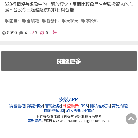
520行情沒有想像中的一路放煙火，反而比較像是在考驗投資人的心
臟。台股今日適逢總統就職日與台指
國巨*
台積電
聯發科
大聯大
事欣科
8999
4
0
閱讀更多
安裝APP
論壇舊檔
|
認證作家
|
書籍出版
|
刊登廣告
|
RSS
|
隱私權政策
|
常見問題
|
關於聚財網
|
加入聚財網作家
著作權及責任歸作者所有 資訊數據僅供參考
聚財資訊
版權所有© wearn.com All Rights Reserved.