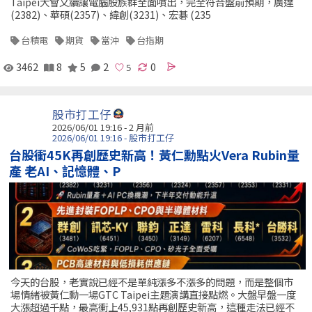
Taipei大會又續讓電腦股族群全面噴出，完全符合盤前預期，廣達
(2382)、華碩(2357)、緯創(3231)、宏碁 (235
台積電
期貨
當沖
台指期
3462
8
5
2
0
股市打工仔
2026/06/01 19:16 - 2 月前
2026/06/01 19:16 - 股市打工仔
台股衝45K再創歷史新高！黃仁勳點火Vera Rubin量
產 老AI、記憶體、P
今天的台股，老實說已經不是單純漲多不漲多的問題，而是整個市
場情緒被黃仁勳一場GTC Taipei主題演講直接點燃。大盤早盤一度
大漲超過千點，最高衝上45,931點再創歷史新高，這種走法已經不