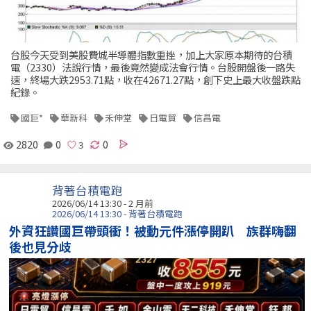
台股今天受到美股費城半導體指數重挫，加上大家原本期待的台積
電（2330）法說行情，最後竟然變成法會行情。台股開盤後一路失
速，終場大跌2953.71點，收在42671.27點，創下史上最大收盤跌點
紀錄。
國巨*
華新科
禾伸堂
日電貿
信昌電
2820
0
0
背著台積電跑
2026/06/14 13:30 - 2 月前
2026/06/14 13:30 - 背著台積電跑
外資狂讚國巨帶頭衝！被動元件漲停開趴 族群嗨翻
後也見分歧