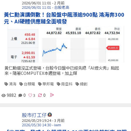
2026/06/01 11:01 - 2 月前
2026/06/01 11:01 - 台股老高
黃仁勳演講倒數！台股盤中飆漲逾900點 鴻海奔300
元、AI硬體供應鏈全面噴發
黃仁勳還沒正式登場，台股今日盤中已經先把「AI煙火秀」點起
來。隨著COMPUTEX本週登場，加上輝
鴻海
台積電
華邦電
南亞科
緯創
9882
0
0
股市打工仔
2026/05/29 19:24 - 3 月前
2026/05/30 14:30 - iwm