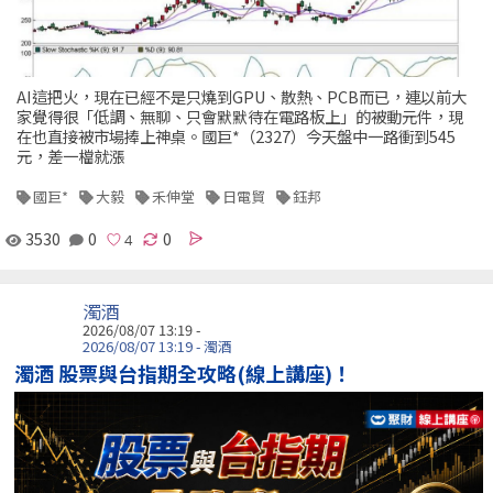
AI這把火，現在已經不是只燒到GPU、散熱、PCB而已，連以前大
家覺得很「低調、無聊、只會默默待在電路板上」的被動元件，現
在也直接被市場捧上神桌。國巨*（2327）今天盤中一路衝到545
元，差一檔就漲
國巨*
大毅
禾伸堂
日電貿
鈺邦
3530
0
0
濁酒
2026/08/07 13:19 -
2026/08/07 13:19 - 濁酒
濁酒 股票與台指期全攻略(線上講座)！