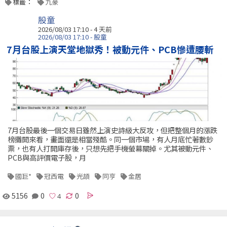
標籤：
九豪
股童
2026/08/03 17:10 - 4 天前
2026/08/03 17:10 - 股童
7月台股上演天堂地獄秀！被動元件、PCB慘遭腰斬
7月台股最後一個交易日雖然上演史詩級大反攻，但把整個月的漲跌
榜攤開來看，畫面還是相當殘酷。同一個市場，有人月底忙著數鈔
票，也有人打開庫存後，只想先把手機螢幕關掉。尤其被動元件、
PCB與高評價電子股，月
國巨*
冠西電
光頡
同亨
金居
5156
0
0