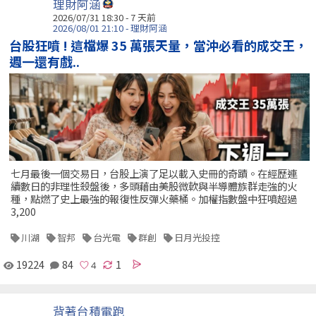
理財阿涵
2026/07/31 18:30 - 7 天前
2026/08/01 21:10 - 理財阿涵
台股狂噴 ! 這檔爆 35 萬張天量，當沖必看的成交王，
週一還有戲..
七月最後一個交易日，台股上演了足以載入史冊的奇蹟。在經歷連
續數日的非理性殺盤後，多頭藉由美股微軟與半導體族群走強的火
種，點燃了史上最強的報復性反彈火藥桶。加權指數盤中狂噴超過
3,200
川湖
智邦
台光電
群創
日月光投控
19224
84
1
背著台積電跑