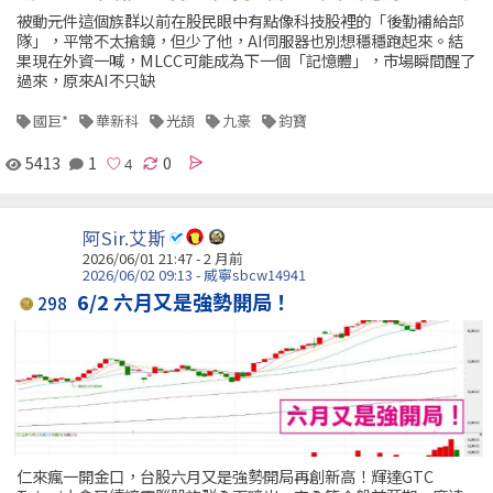
被動元件這個族群以前在股民眼中有點像科技股裡的「後勤補給部
隊」，平常不太搶鏡，但少了他，AI伺服器也別想穩穩跑起來。結
果現在外資一喊，MLCC可能成為下一個「記憶體」，市場瞬間醒了
過來，原來AI不只缺
國巨*
華新科
光頡
九豪
鈞寶
5413
1
0
阿Sir.艾斯
2026/06/01 21:47 - 2 月前
2026/06/02 09:13 - 威寧sbcw14941
6/2 六月又是強勢開局！
298
仁來瘋一開金口，台股六月又是強勢開局再創新高！輝達GTC