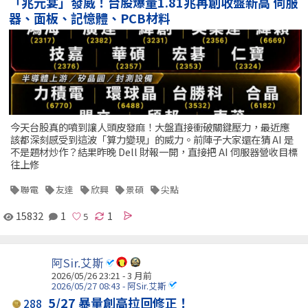
「兆元宴」發威！台股爆量1.81兆再創收盤新高 伺服
器、面板、記憶體、PCB材料
今天台股真的噴到讓人頭皮發麻！大盤直接衝破關鍵壓力，最近應
該都深刻感受到這波「算力變現」的威力。前陣子大家還在猜 AI 是
不是題材炒作？結果昨晚 Dell 財報一開，直接把 AI 伺服器營收目標
往上修
聯電
友達
欣興
景碩
尖點
15832
1
1
阿Sir.艾斯
2026/05/26 23:21 - 3 月前
2026/05/27 08:43 - 阿Sir.艾斯
5/27 暴量創高拉回修正！
288