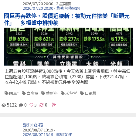
2026/07/20 20:30 - 2 星期前
2026/07/20 20:30 - 背著台積電跑
國巨再吞跌停、股價近腰斬！被動元件慘變「斷頭元
件」 多檔盤中排排躺
上週五台股狂瀉將近3,000點後，今天依舊上演雲霄飛車，盤中高低
拉鋸超過1,100點， 終場靠台積電（2330）撐盤，下跌221.47點、
收在42,449.70點。 不過被動元件完全沒有跟
國巨*
立隆電
華新科
禾伸堂
日電貿
5122
0
0
聚財女孩
2026/08/07 13:19 -
2026/08/07 13:19 - 聚財女孩