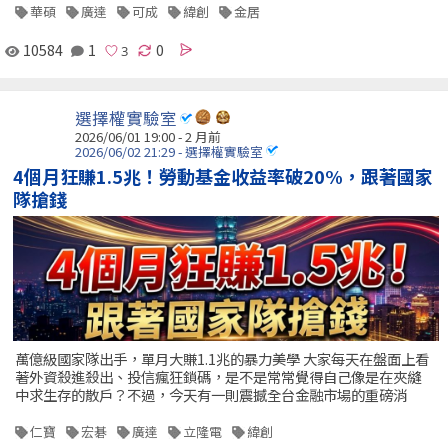
華碩
廣達
可成
緯創
金居
10584
1
0
選擇權實驗室
2026/06/01 19:00 - 2 月前
2026/06/02 21:29 - 選擇權實驗室
4個月狂賺1.5兆！勞動基金收益率破20%，跟著國家
隊搶錢
萬億級國家隊出手，單月大賺1.1兆的暴力美學 大家每天在盤面上看
著外資殺進殺出、投信瘋狂鎖碼，是不是常常覺得自己像是在夾縫
中求生存的散戶？不過，今天有一則震撼全台金融市場的重磅消
仁寶
宏碁
廣達
立隆電
緯創