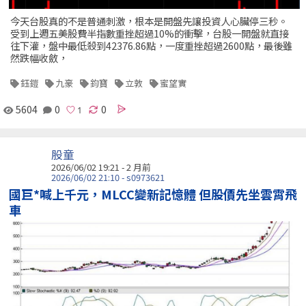
今天台股真的不是普通刺激，根本是開盤先讓投資人心臟停三秒。
受到上週五美股費半指數重挫超過10%的衝擊，台股一開盤就直接
往下灌，盤中最低殺到42376.86點，一度重挫超過2600點，最後雖
然跌幅收斂，
鈺鎧
九豪
鈞寶
立敦
蜜望實
5604
0
0
股童
2026/06/02 19:21 - 2 月前
2026/06/02 21:10 - s0973621
國巨*喊上千元，MLCC變新記憶體 但股價先坐雲霄飛
車