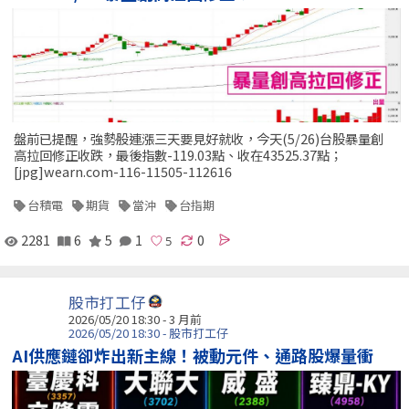
盤前已提醒，強勢股連漲三天要見好就收，今天(5/26)台股暴量創
高拉回修正收跌，最後指數-119.03點、收在43525.37點；
[jpg]wearn.com-116-11505-112616
台積電
期貨
當沖
台指期
2281
6
5
1
0
股市打工仔
2026/05/20 18:30 - 3 月前
2026/05/20 18:30 - 股市打工仔
AI供應鏈卻炸出新主線！被動元件、通路股爆量衝