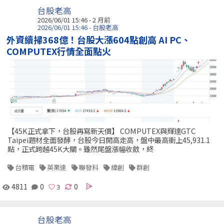
台股老高
2026/06/01 15:46 - 2 月前
2026/06/01 15:46 - 台股老高
外資續掃368億！台股大漲604點創高 AI PC、
COMPUTEX行情全面點火
【45K正式拿下，台股再寫新天價】 COMPUTEX與輝達GTC
Taipei題材全面發酵，台股今日開高走高，盤中最高衝上45,931.1
點，正式跨越45K大關。雖然尾盤漲幅收斂，終
台積電
英業達
聯發科
緯創
群創
4811
0
0
台股老高