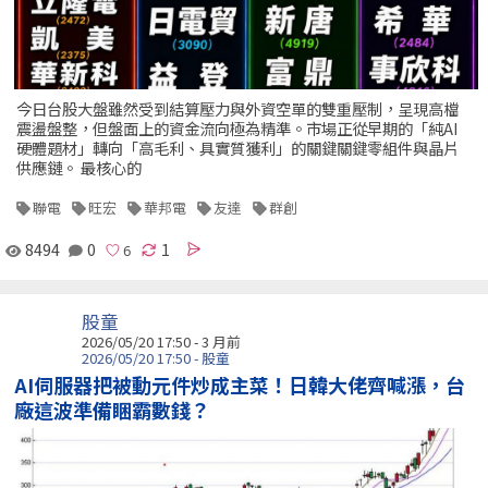
今日台股大盤雖然受到結算壓力與外資空單的雙重壓制，呈現高檔
震盪盤整，但盤面上的資金流向極為精準。市場正從早期的「純AI
硬體題材」轉向「高毛利、具實質獲利」的關鍵關鍵零組件與晶片
供應鏈。 最核心的
聯電
旺宏
華邦電
友達
群創
8494
0
1
股童
2026/05/20 17:50 - 3 月前
2026/05/20 17:50 - 股童
AI伺服器把被動元件炒成主菜！日韓大佬齊喊漲，台
廠這波準備睏霸數錢？