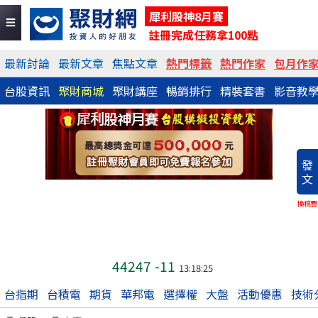
犀利股神8月賽
註冊完成任務拿100點
最新討論
最新文章
焦點文章
熱門標籤
熱門作家
包月作
台股資訊
聚財商城
聚財講座
暢銷排行
精裝套書
影音教
發
文
換稿費
44247
-11
13:18:25
台指期
台積電
期貨
華邦電
選擇權
大盤
活動優惠
技術