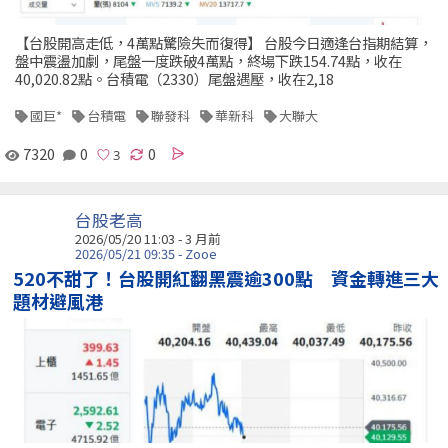
【台股開高走低，4萬點驚險失而復得】 台股今日適逢台指期結算，
盤中震盪加劇，尾盤一度跌破4萬點，終場下跌154.74點，收在
40,020.82點。台積電（2330）尾盤遇壓，收在2,18
國巨*
台積電
聯發科
華新科
大聯大
7320
0
0
台股老高
2026/05/20 11:03 - 3 月前
2026/05/21 09:35 - Zooe
520不甜了！台股開紅翻黑震逾300點 資金轉進三大
題材避風港