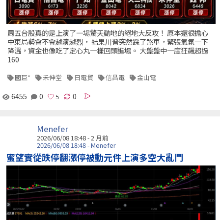
周五台股真的是上演了一場驚天動地的絕地大反攻！ 原本還很擔心
中東局勢會不會越演越烈， 結果川普突然踩了煞車，緊張氣氛一下
降溫，資金也像吃了定心丸一樣回頭進場。 大盤盤中一度狂飆超過
160
國巨*
禾伸堂
日電貿
信昌電
金山電
6455
0
0
Menefer
2026/06/08 18:48 - 2 月前
2026/06/08 18:48 - Menefer
蜜望實從跌停翻漲停被動元件上演多空大亂鬥