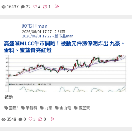
16437
22
1
股市韭man
2026/06/01 17:27 - 2 月前
2026/06/01 17:27 - 股市韭man
高盛喊MLCC牛市開跑！被動元件漲停潮炸出 九豪、
雷科、蜜望實亮紅燈
被動
國巨*
華新科
九豪
金山電
蜜望實
3548
0
0