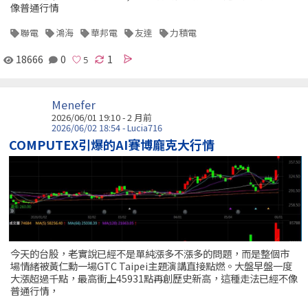
像普通行情
聯電
鴻海
華邦電
友達
力積電
18666
0
1
Menefer
2026/06/01 19:10 - 2 月前
2026/06/02 18:54 - Lucia716
COMPUTEX引爆的AI賽博龐克大行情
今天的台股，老實說已經不是單純漲多不漲多的問題，而是整個市
場情緒被黃仁勳一場GTC Taipei主題演講直接點燃。大盤早盤一度
大漲超過千點，最高衝上45931點再創歷史新高，這種走法已經不像
普通行情，