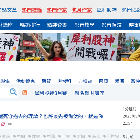
焦點文章
熱門標籤
熱門作家
包月作家
犀利股神
熱門追
財講座
暢銷排行
精裝套書
影音教學
影音頻道
時事
聯電
活動優惠
期貨
聯發科
力積電
南亞
鴻海
當
犀利股神8月賽
報名聚財講座
1分鐘前
，你還死守過去的理論？也許最先被淘汰的，就是你
2026/08/
21:54
∞
寶徠
中鋼
燁興
中鴻
千興
新鋼
海光
台達電
鴻海
5 月前