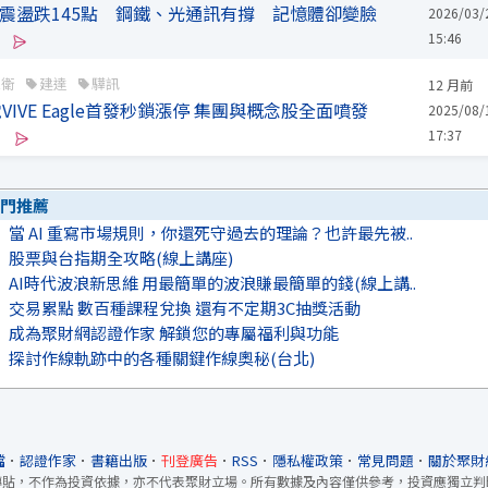
股震盪跌145點 鋼鐵、光通訊有撐 記憶體卻變臉
2026/03/
15:46
立衛
建達
驊訊
12 月前
IVE Eagle首發秒鎖漲停 集團與概念股全面噴發
2025/08/
17:37
門推薦
當 AI 重寫市場規則，你還死守過去的理論？也許最先被..
股票與台指期全攻略(線上講座)
AI時代波浪新思維 用最簡單的波浪賺最簡單的錢(線上講..
交易累點 數百種課程兌換 還有不定期3C抽獎活動
成為聚財網認證作家 解鎖您的專屬福利與功能
探討作線軌跡中的各種關鍵作線奧秘(台北)
檔
．
認證作家
．
書籍出版
．
刊登廣告
．
RSS
．
隱私權政策
．
常見問題
．
關於聚財
轉貼，不作為投資依據，亦不代表聚財立場。所有數據及內容僅供參考，投資應獨立判