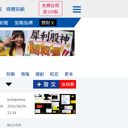
免費註冊
蹤
媒體投顧
拿100點
新聞
策略指標
聚財Ｘ
沖
欣興
南電
緯創
旺宏
更多
換稿費
kobepenny
06
2026/08/06
21:54
台積電
華邦電
威盛
南亞科
聯發科
宏達電
冠德
晶豪科
kb12435