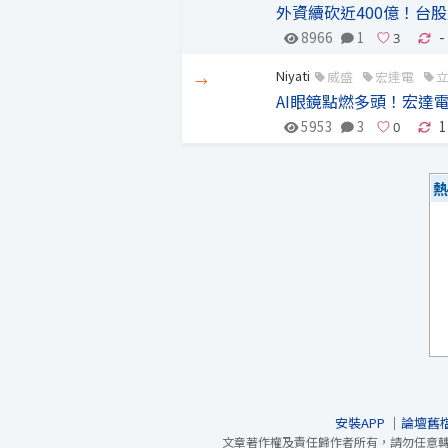
外資續砍近400億！台
8966
1
-
Niyati
威盛
宏達電
→
AI眼鏡點燃多頭！宏達電V
5953
3
1
熱
安裝APP
｜
論壇舊
文章著作權及責任歸作者所有，請勿任意