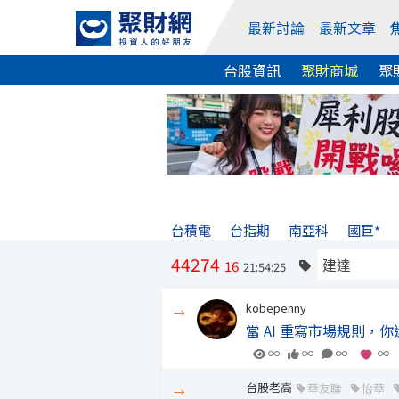
最新討論
最新文章
台股資訊
聚財商城
聚
台積電
台指期
南亞科
國巨*
44274
16
21:54:25
kobepenny
→
當 AI 重寫市場規則
∞
∞
∞
∞
台股老高
華友聯
怡華
→