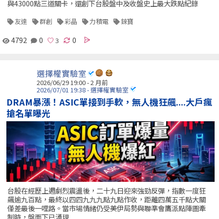
與43000點三道關卡，還創下台股盤中及收盤史上最大跌點紀錄
友達
群創
彩晶
力積電
錸寶
4792
0
0
選擇權實驗室
2026/06/29 19:00 - 2 月前
2026/07/01 19:38 - 選擇權實驗室
DRAM暴漲！ASIC單接到手軟，無人機狂飆....大戶瘋
搶名單曝光
台股在經歷上週劇烈震盪後，二十九日迎來強勁反彈，指數一度狂
飆逾九百點，最終以四四九九九點九點作收，距離四萬五千點大關
僅差最後一哩路。當市場情緒仍受美伊局勢與聯準會鷹派點陣圖牽
制時，盤面下已湧現