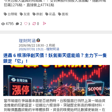
今天台股大盤真的有點瘋！！ 受到美股科技股大漲激勵，指數終場
狂飆1276點， 直接衝上47741點
台積電
友達
群創
彩晶
面板
4795
2
0
理財阿涵
2026/06/22 18:30 - 2 月前
2026/07/01 19:21 - 理財阿涵
連轟 6 根漲停創天價！妖氣衝天還能追？主力下一隻
鎖定「它」!
當市場還在爭論基本面是否過熱時，台股盤面已悄然上演一場由資
金推動的狂歡盛宴。從連拉六根漲停、突破歷史新高的導線材料，
到報價蠢蠢欲動的半導體族群，資金的嗅覺始終比數據更敏銳。在