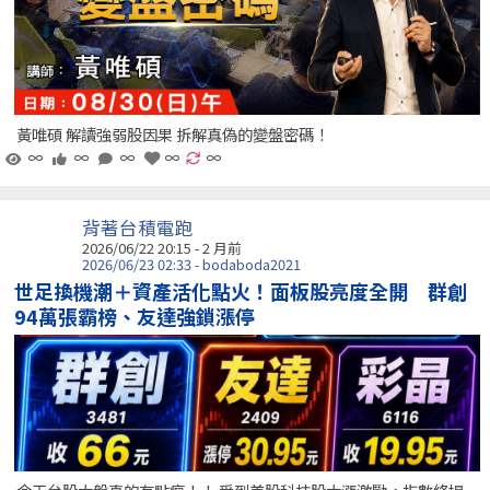
黃唯碩 解讀強弱股因果 拆解真偽的變盤密碼！
∞
∞
∞
∞
∞
背著台積電跑
2026/06/22 20:15 - 2 月前
2026/06/23 02:33 - bodaboda2021
世足換機潮＋資產活化點火！面板股亮度全開 群創
94萬張霸榜、友達強鎖漲停