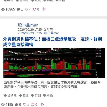
10865
1
0
股市韭man
2026/06/29 17:25 - 2 月前
2026/06/29 17:25 - 股市韭man
外資倒貨也擋不住！面板三虎爆量反攻 友達、群創
成交量直接霸榜
面板族群今天明顯轉強，前一個交易日才遭外資大幅調節、股價普
遍走弱，今天卻出現資金回流、買盤積極承接的情
台積電
友達
群創
彩晶
4195
0
0