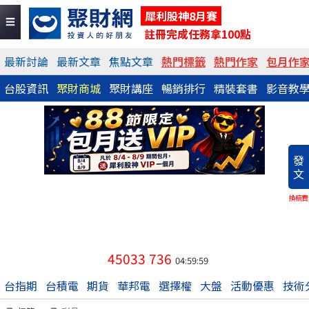
犀利股神8月賽
註冊完成任務拿100點
最新討論
最新文章
焦點文章
熱門標籤
熱門作家
包月作
台股資訊
聚財商城
聚財講座
暢銷排行
精裝套書
影音教
發
文
換稿費
45033
736
04:59:59
台指期
台積電
期貨
華邦電
選擇權
大盤
活動優惠
技術