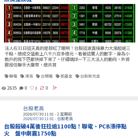
法人在31日這天真的是殺紅了眼啊！台股這波直接暴力大漲超過三
千點，總成交值衝上八千六百多億元，看著這驚人的數字，身為小
散戶的我下巴都快掉下來了。仔細端詳一下三大法人的動向，外資
跟投信聯手大撒幣，總共買
聯電
鴻海
台積電
凱基金
台新新光金
2635
0
0
台股老高
2026/07/30 11:01 - 2 星期前
2026/07/30 11:01 - 台股老高
台股殺破4萬後狂拉逾1100點！聯電、PCB漲停點
火 盤中劇震1750點