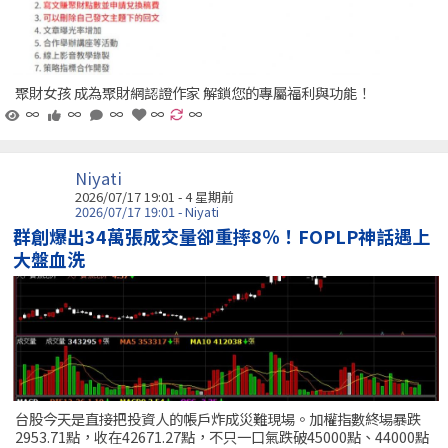
聚財女孩 成為聚財網認證作家 解鎖您的專屬福利與功能！
∞
∞
∞
∞
∞
Niyati
2026/07/17 19:01 - 4 星期前
2026/07/17 19:01 - Niyati
群創爆出34萬張成交量卻重摔8％！FOPLP神話遇上
大盤血洗
台股今天是直接把投資人的帳戶炸成災難現場。加權指數終場暴跌
2953.71點，收在42671.27點，不只一口氣跌破45000點、44000點