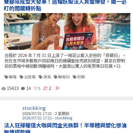
雙腳底成型大發車！這檔妖股法人買盤爆發，週一必
盯的關鍵轉折點
台股於 2026 年 7 月 31 日上演了一場足以載入史冊的「奇蹟日」。
就在全市場多數散戶因前幾日的連續重挫而感到絕望、甚至在黎明
前的黑暗中被迫斷頭離場時，大盤竟以驚人的氣勢單日狂飆 +31
聯電
台達電
鴻海
聯發科
欣興
15423
14
2
stockking
2026/07/31 17:21 - 2 星期前
2026/07/31 17:21 - stockking
法人狂掃權值大咖與閃金光族群！半導體與塑化慘淪
無情提款機