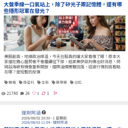
大盤季線一口氣站上，除了矽光子跟記憶體，還有哪
些隱形冠軍在發光？
美股創高、地緣政治降溫，今天台股真的讓大家看傻了眼！原本大
家還在擔心盤勢會不會繼續往下探，結果美伊談判傳出好消息，荷
姆茲海峽有機會重新開放，國際油價應聲回落，這波行情到底看點
在哪？是短暫的反彈
聯電
南亞科
全新
藥華藥
台虹
21740
26
1
理財阿涵
2026/08/02 20:30 - 1 星期前
2026/08/03 11:04 - 理財阿涵