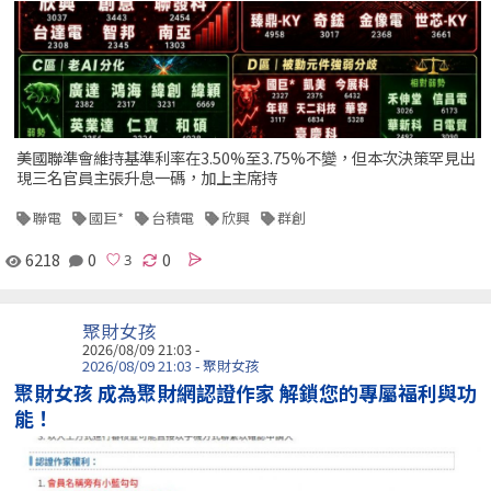
美國聯準會維持基準利率在3.50%至3.75%不變，但本次決策罕見出
現三名官員主張升息一碼，加上主席持
聯電
國巨*
台積電
欣興
群創
6218
0
0
聚財女孩
2026/08/09 21:03 -
2026/08/09 21:03 - 聚財女孩
聚財女孩 成為聚財網認證作家 解鎖您的專屬福利與功
能！