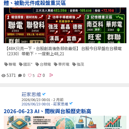
體、被動元件成殺盤重災區
【48K只亮一下，台股創高後急殺收最低】 台股今日早盤在台積電
（2330）帶動下，一度衝上48,21
聯電
國巨*
台積電
華邦電
強茂
5371
0
0
莊家思維
2026/06/23 08:01 - 2 月前
2026/06/23 08:01 - 莊家思維
2026-06-23 AI、關稅與台股歷史新高