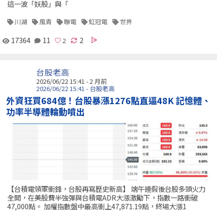
這一波「妖股」與「
川湖
風青
聯電
虹冠電
世界
17364
11
2
台股老高
2026/06/22 15:41 - 2 月前
2026/06/22 15:41 - 台股老高
外資狂買684億！台股暴漲1276點直逼48K 記憶體、
功率半導體輪動噴出
【台積電領軍衝鋒，台股再寫歷史新高】 端午連假後台股多頭火力
全開，在美股費半強彈與台積電ADR大漲激勵下，指數一路衝破
47,000點。 加權指數盤中最高衝上47,871.19點，終場大漲1