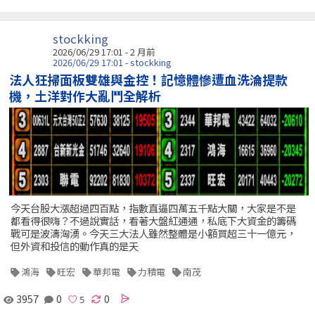
stockking
2026/06/29 17:01 - 2 月前
2026/06/29 17:01 - stockking
法人狂掃面板雙雄與金控！記憶體慘遭血洗淪提款
機，土洋對作大亂鬥全解析
今天台股大漲超過四百點，指數直逼四萬五千點大關，大家是不是
都看得很嗨？不過說實話，看著大盤紅通通，私底下大資金的籌碼
戰可是波濤洶湧。今天三大法人雖然整體是小額買超三十一億元，
但外資和投信的動作真的是天
鴻海
旺宏
華邦電
力積電
南茂
3957
0
0