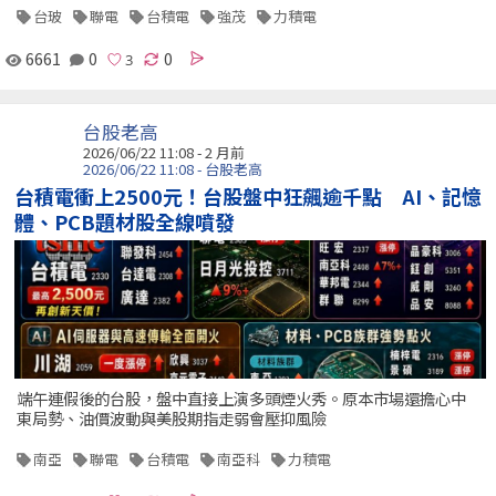
台玻
聯電
台積電
強茂
力積電
6661
0
0
台股老高
2026/06/22 11:08 - 2 月前
2026/06/22 11:08 - 台股老高
台積電衝上2500元！台股盤中狂飆逾千點 AI、記憶
體、PCB題材股全線噴發
端午連假後的台股，盤中直接上演多頭煙火秀。原本市場還擔心中
東局勢、油價波動與美股期指走弱會壓抑風險
南亞
聯電
台積電
南亞科
力積電