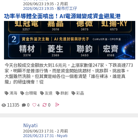
2026/06/23 19:35 - 2 月前
2026/06/23 19:35 - 股市打工仔
功率半導體全面噴出！AI電源鏈變成資金避風港
今天台股成交金額放大到1.6兆元，上漲家數僅247家、下跌高達773
家，明顯不是普漲行情，而是資金開始挑題材、挑族群、挑故事。
大盤雖然洗臉，但其實是給各位一個看清楚「誰在裸泳，誰是真
龍」的絕佳機會！從
鴻海
台積電
友達
群創
彩晶
11335
0
0
Niyati
2026/06/23 17:31 - 2 月前
2026/06/23 17:31 - Niyati