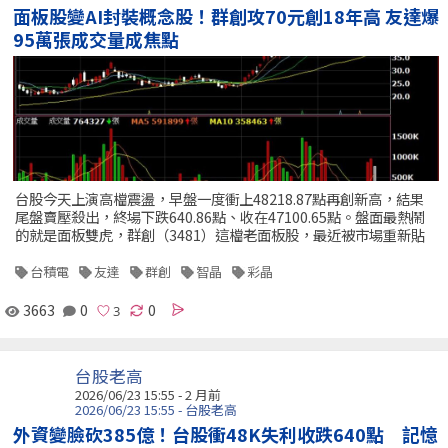
面板股變AI封裝概念股！群創攻70元創18年高 友達爆
95萬張成交量成焦點
台股今天上演高檔震盪，早盤一度衝上48218.87點再創新高，結果
尾盤賣壓殺出，終場下跌640.86點、收在47100.65點。盤面最熱鬧
的就是面板雙虎，群創（3481）這檔老面板股，最近被市場重新貼
台積電
友達
群創
智晶
彩晶
3663
0
0
台股老高
2026/06/23 15:55 - 2 月前
2026/06/23 15:55 - 台股老高
外資變臉砍385億！台股衝48K失利收跌640點 記憶