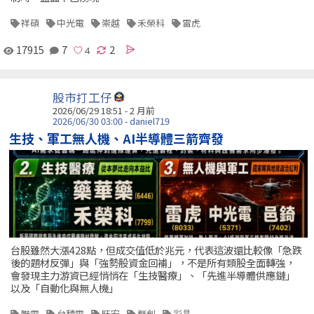
祥碩
中光電
崇越
禾榮科
雷虎
17915
7
2
股市打工仔
2026/06/29 18:51 - 2 月前
2026/06/30 03:00 - daniel719
生技、軍工無人機、AI半導體三箭齊發
台股雖然大漲428點，但成交值低於兆元，代表這波還比較像「急跌
後的題材反彈」與「強勢股資金回補」，不是所有類股全面轉強，
會發現主力游資已經悄悄在「生技醫療」、「先進半導體供應鏈」
以及「自動化與無人機」
聯電
台積電
旺宏
群創
彩晶