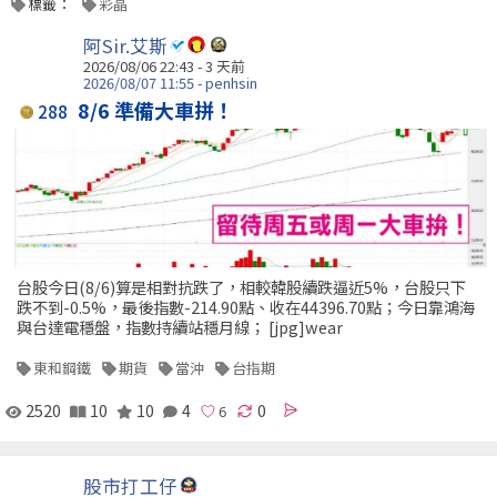
標籤：
彩晶
阿Sir.艾斯
2026/08/06 22:43 - 3 天前
2026/08/07 11:55 - penhsin
8/6 準備大車拼！
288
台股今日(8/6)算是相對抗跌了，相較韓股續跌逼近5%，台股只下
跌不到-0.5%，最後指數-214.90點、收在44396.70點；今日靠鴻海
與台達電穩盤，指數持續站穩月線； [jpg]wear
東和鋼鐵
期貨
當沖
台指期
2520
10
10
4
0
股市打工仔