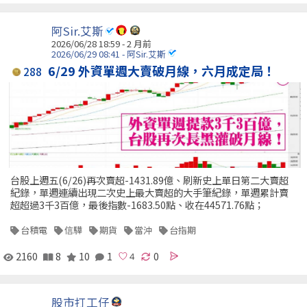
阿Sir.艾斯
2026/06/28 18:59 - 2 月前
2026/06/29 08:41 - 阿Sir.艾斯
6/29 外資單週大賣破月線，六月成定局！
288
台股上週五(6/26)再次賣超-1431.89億、刷新史上單日第二大賣超
紀錄，單週連續出現二次史上最大賣超的大手筆紀錄，單週累計賣
超超過3千3百億，最後指數-1683.50點、收在44571.76點；
台積電
信驊
期貨
當沖
台指期
2160
8
10
1
0
股市打工仔