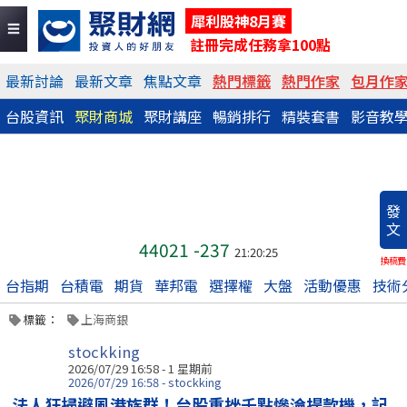
犀利股神8月賽
註冊完成任務拿100點
最新討論
最新文章
焦點文章
熱門標籤
熱門作家
包月作
台股資訊
聚財商城
聚財講座
暢銷排行
精裝套書
影音教
發
文
44021
-237
21:20:25
換稿費
台指期
台積電
期貨
華邦電
選擇權
大盤
活動優惠
技術
標籤：
上海商銀
stockking
2026/07/29 16:58 - 1 星期前
2026/07/29 16:58 - stockking
法人狂掃避風港族群！台股重挫千點慘淪提款機，記