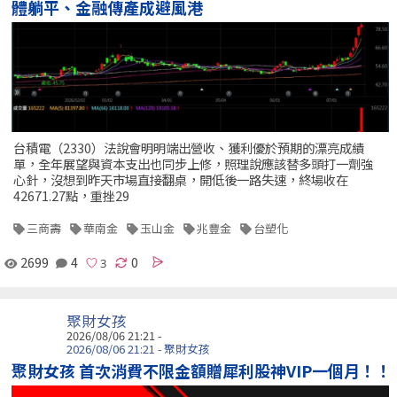
體躺平、金融傳產成避風港
台積電（2330）法說會明明端出營收、獲利優於預期的漂亮成績
單，全年展望與資本支出也同步上修，照理說應該替多頭打一劑強
心針，沒想到昨天市場直接翻桌，開低後一路失速，終場收在
42671.27點，重挫29
三商壽
華南金
玉山金
兆豐金
台塑化
2699
4
0
聚財女孩
2026/08/06 21:21 -
2026/08/06 21:21 - 聚財女孩
聚財女孩 首次消費不限金額贈犀利股神VIP一個月！！