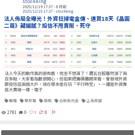
stockking
2025/12/19 17:37 - 8 月前
2025/12/19 17:37 - stockking
法人佈局全曝光！外資狂掃電金傳、連買18天《晶圓
二哥》藏貓膩？投信不甩賣壓、死守
法人今天的動作真的很有戲，完全不想演了！週五台股雖然漲了兩
百多點，大家看指數很開心，但如果把籌碼攤開來看，會發現外資
跟投信這兩個大戶，現在根本是在玩「平行時空」。一邊是外資像
逛大賣場一樣，電子
聯電
華邦電
陽明
台新新光金
上海商銀
2781
0
0