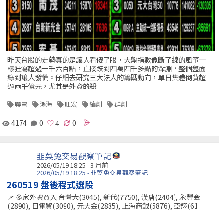
昨天台股的走勢真的是讓人看傻了眼，大盤指數像斷了線的風箏一
樣狂瀉超過一千六百點，直接跌到四萬四千多點的深淵，整個盤面
綠到讓人發慌。仔細去研究三大法人的籌碼動向，單日集體倒貨超
過兩千億元，尤其是外資的殺
聯電
鴻海
旺宏
緯創
群創
4174
0
0
韭菜兔交易觀察筆記
2026/05/19 18:25 - 3 月前
2026/05/19 18:25 - 韭菜兔交易觀察筆記
260519 盤後程式選股
📌 多家外資買入 台灣大(3045), 新代(7750), 漢唐(2404), 永豐金
(2890), 日電貿(3090), 元大金(2885), 上海商銀(5876), 亞翔(61