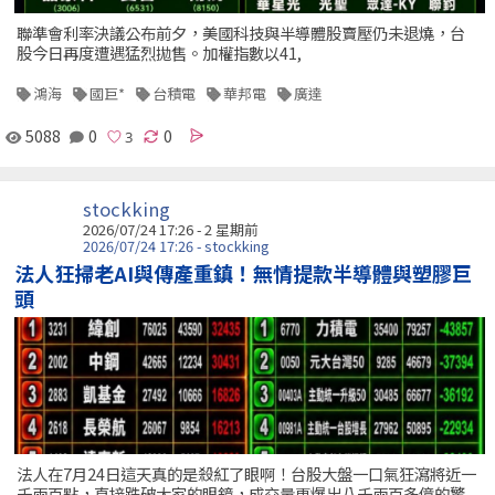
聯準會利率決議公布前夕，美國科技與半導體股賣壓仍未退燒，台
股今日再度遭遇猛烈拋售。加權指數以41,
鴻海
國巨*
台積電
華邦電
廣達
5088
0
0
stockking
2026/07/24 17:26 - 2 星期前
2026/07/24 17:26 - stockking
法人狂掃老AI與傳產重鎮！無情提款半導體與塑膠巨
頭
法人在7月24日這天真的是殺紅了眼啊！台股大盤一口氣狂瀉將近一
千兩百點，直接跌破大家的眼鏡，成交量更爆出八千兩百多億的驚