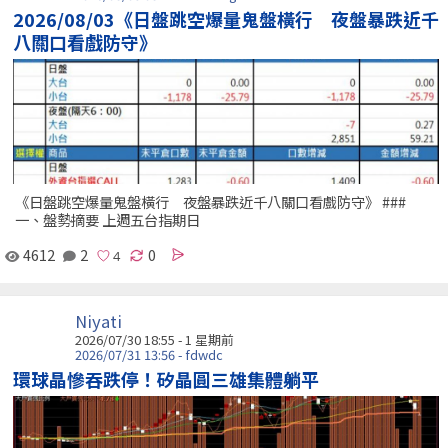
2026/08/03《日盤跳空爆量鬼盤橫行 夜盤暴跌近千
八關口看戲防守》
《日盤跳空爆量鬼盤橫行 夜盤暴跌近千八關口看戲防守》 ###
一、盤勢摘要 上週五台指期日
4612
2
0
Niyati
2026/07/30 18:55 - 1 星期前
2026/07/31 13:56 - fdwdc
環球晶慘吞跌停！矽晶圓三雄集體躺平