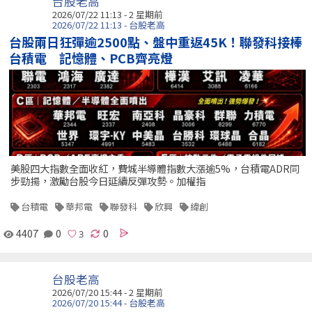
台股老高
2026/07/22 11:13 - 2 星期前
2026/07/22 11:13 - 台股老高
台股兩日狂彈逾2500點、盤中重返45K！聯發科接棒
台積電 記憶體、PCB齊亮燈
美股四大指數全面收紅，費城半導體指數大漲逾5%，台積電ADR同
步勁揚，激勵台股今日延續反彈攻勢。加權指
台積電
華邦電
聯發科
欣興
緯創
4407
0
0
台股老高
2026/07/20 15:44 - 2 星期前
2026/07/20 15:44 - 台股老高