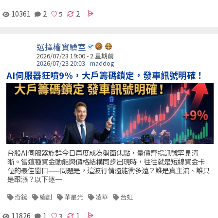
10361
2
2
選擇權實驗室
2026/07/23 19:00 - 2 星期前
2026/07/23 20:03 - maddog
AI伺服器狂噴9%，大戶籌碼鎖定，發車訊號明確！
台股AI伺服器族群今日再度成為盤面焦點，量價齊揚訊號罕見清
晰。當這種資金動能與價格結構同步出現時，往往就是短線資金卡
位的最佳窗口——問題是，這波行情還能衝多遠？誰是真主流、誰只
是跟漲？以下逐一
奇鋐
緯創
華星光
凌華
台虹
11826
1
1