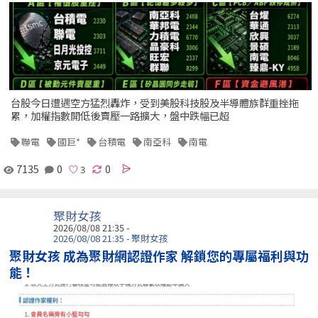
台股今日遭遇空方猛烈轟炸，受到美股科技股及半導體族群重挫拖
累，加權指數開低後賣壓一路擴大，盤中跌幅已超
聯電
國巨*
台積電
南亞科
南電
7135
0
0
聚財女孩
2026/08/08 21:35 -
2026/08/08 21:35 - 聚財女孩
聚財女孩 成為聚財網認證作家 解鎖您的專屬福利與功
能！