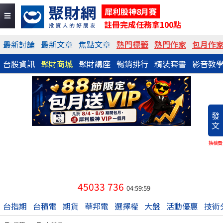
犀利股神8月賽
註冊完成任務拿100點
最新討論
最新文章
焦點文章
熱門標籤
熱門作家
包月作
台股資訊
聚財商城
聚財講座
暢銷排行
精裝套書
影音教
發
文
換稿費
45033
736
04:59:59
台指期
台積電
期貨
華邦電
選擇權
大盤
活動優惠
技術