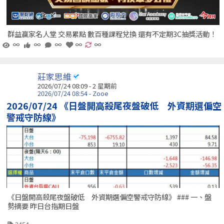
群益贏家名人堂 交易累點 數百種課程兌換 還有不定期3C抽獎活動！
∞
∞
∞
∞
∞
莊家思維
2026/07/24 08:09 - 2 星期前
2026/07/24 08:54 - Zooe
2026/07/24 《日盤開高殺尾夜盤破低 外資期選偏空
警戒守防線》
《日盤開高殺尾夜盤破低 外資期選偏空警戒守防線》 ### 一、盤
勢摘要 昨日台指期日盤