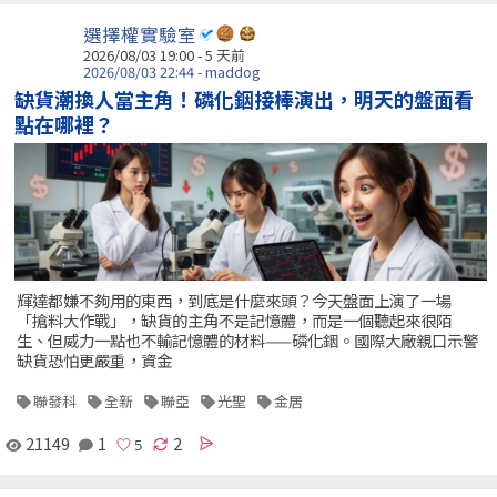
選擇權實驗室
2026/08/03 19:00 - 5 天前
2026/08/03 22:44 - maddog
缺貨潮換人當主角！磷化銦接棒演出，明天的盤面看
點在哪裡？
輝達都嫌不夠用的東西，到底是什麼來頭？今天盤面上演了一場
「搶料大作戰」，缺貨的主角不是記憶體，而是一個聽起來很陌
生、但威力一點也不輸記憶體的材料——磷化銦。國際大廠親口示警
缺貨恐怕更嚴重，資金
聯發科
全新
聯亞
光聖
金居
21149
1
2