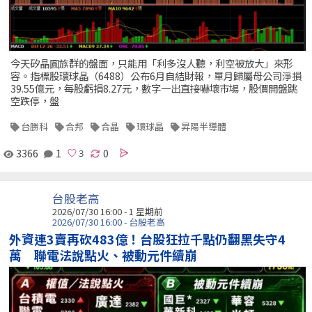
今天矽晶圓族群的盤面，只能用「利多沒人聽，利空被放大」來形
容。指標股環球晶（6488）公布6月自結財報，單月歸屬母公司淨損
39.55億元，每股虧損8.27元，數字一出直接嚇壞市場，股價開盤跳
空跌停，盤
台勝科
合邦
合晶
環球晶
昇陽半導體
3366
1
0
台股老高
2026/07/30 16:00 - 1 星期前
2026/07/30 16:00 - 台股老高
外資連3賣再砍483億！台股狂拉千點仍翻黑失守4
萬 聯電法說點火、被動元件續崩