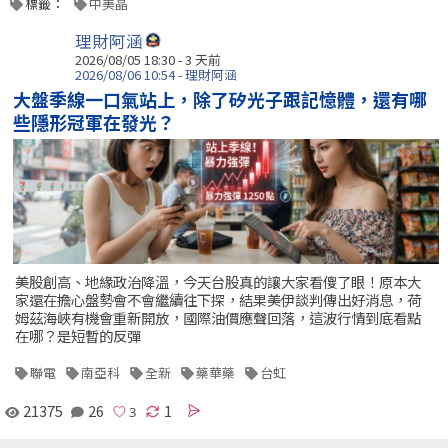
標籤：
中美晶
理財阿涵
2026/08/05 18:30 - 3 天前
2026/08/06 10:54 - 理財阿涵
大盤季線一口氣站上，除了矽光子跟記憶體，還有哪
些隱形冠軍在發光？
美股創高、地緣政治降溫，今天台股真的讓大家看傻了眼！原本大
家還在擔心盤勢會不會繼續往下探，結果美伊談判傳出好消息，荷
姆茲海峽有機會重新開放，國際油價應聲回落，這波行情到底看點
在哪？是短暫的反彈
聯電
南亞科
全新
藥華藥
台虹
21375
26
1