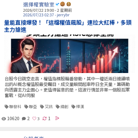
選擇權實驗室
2026/07/22 19:00 - 2 星期前
2026/07/23 02:37 - jerrybr
量能直接爆發！「這檔權值飆股」連拉大紅棒，多頭
主力搶進
台股今日跳空走高，權值指標股輪番發動，其中一檔近兩日連續噴
出的AI概念權值股最受矚目，成交量瞬間超車昨日全天量，籌碼動
向透露主力企圖心。更值得留意的是，這波行情並非單一個股孤軍
奮戰，從AI伺服
聯發科
聯亞
艾訊
緯創
樺漢
10620
2
1