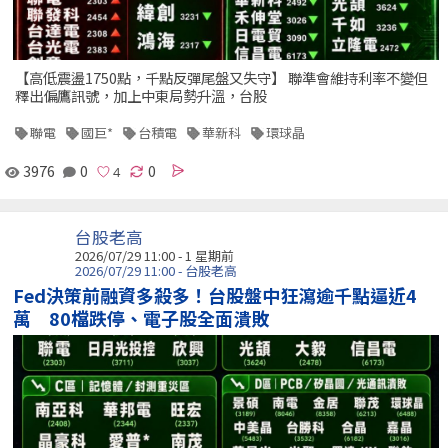
【高低震盪1750點，千點反彈尾盤又失守】 聯準會維持利率不變但
釋出偏鷹訊號，加上中東局勢升溫，台股
聯電
國巨*
台積電
華新科
環球晶
3976
0
0
台股老高
2026/07/29 11:00 - 1 星期前
2026/07/29 11:00 - 台股老高
Fed決策前融資多殺多！台股盤中狂瀉逾千點逼近4
萬 80檔跌停、電子股全面潰敗