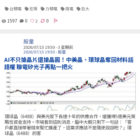
台積電
宏璟
力積電
南電
巨大
1597
0
0
股童
2026/07/15 19:50 - 3 星期前
2026/07/15 19:50 - 股童
AI不只搶晶片還搶晶圓！中美晶、環球晶奪回材料話
語權 聯電矽光子再點一把火
環球晶（6488）與美光簽下長達十年的供應合作，還獲得5億美元策
略性資金支持。市場看到這則消息，腦中大概只剩下一句話：「客
戶都直接帶著錢來幫忙擴產了，這需求應該不是隨便說說吧？」環
球晶（6488）的客