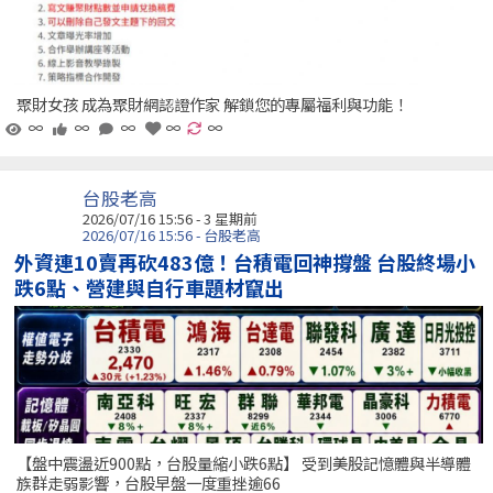
聚財女孩 成為聚財網認證作家 解鎖您的專屬福利與功能！
∞
∞
∞
∞
∞
台股老高
2026/07/16 15:56 - 3 星期前
2026/07/16 15:56 - 台股老高
外資連10賣再砍483億！台積電回神撐盤 台股終場小
跌6點、營建與自行車題材竄出
【盤中震盪近900點，台股量縮小跌6點】 受到美股記憶體與半導體
族群走弱影響，台股早盤一度重挫逾66