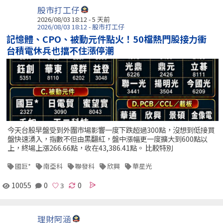
股市打工仔
2026/08/03 18:12 - 5 天前
2026/08/03 18:12 - 股市打工仔
記憶體、CPO、被動元件點火！50檔熱門股接力衝
台積電休兵也擋不住漲停潮
今天台股早盤受到外圍市場影響一度下跌超過300點，沒想到低接買
盤快速湧入，指數不但由黑翻紅，盤中漲幅更一度擴大到600點以
上，終場上漲266.66點，收在43,386.41點。 比較特別
國巨*
南亞科
聯發科
欣興
華星光
10055
0
0
理財阿涵