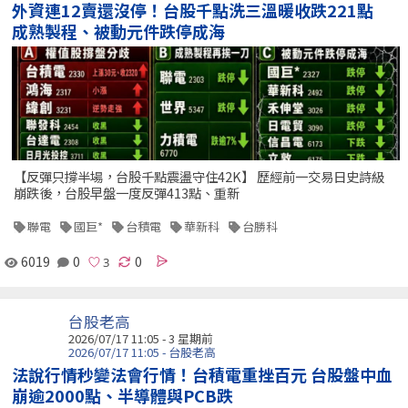
外資連12賣還沒停！台股千點洗三溫暖收跌221點
成熟製程、被動元件跌停成海
【反彈只撐半場，台股千點震盪守住42K】 歷經前一交易日史詩級
崩跌後，台股早盤一度反彈413點、重新
聯電
國巨*
台積電
華新科
台勝科
6019
0
0
台股老高
2026/07/17 11:05 - 3 星期前
2026/07/17 11:05 - 台股老高
法說行情秒變法會行情！台積電重挫百元 台股盤中血
崩逾2000點、半導體與PCB跌