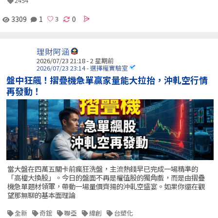
2454
3309
1
0
理財阿涵
2026/07/23 21:18 - 2 星期前
2026/07/23 23:14 - 選擇權實驗室
盤中狂飆！摺疊機急單贏家量能大拉抬，沖軋空行情
再發動！
當大盤在四萬五關卡前瘋狂洗盤，主流熱錢早已完成一場精準的
「高檔大換股」。今日的盤面不再是權值股的獨角戲，而是由摺疊
機急單題材領軍，帶動一場量價齊揚的沖軋空盛宴。如果你還在觀
望那無聊的基本面理論
全新
奇鋐
聯亞
緯創
台塑化