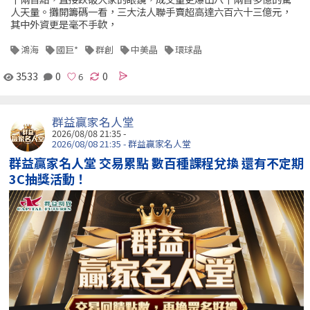
人天量。攤開籌碼一看，三大法人聯手賣超高達六百六十三億元，
其中外資更是毫不手軟，
鴻海
國巨*
群創
中美晶
環球晶
3533
0
0
群益贏家名人堂
2026/08/08 21:35 -
2026/08/08 21:35 - 群益贏家名人堂
群益贏家名人堂 交易累點 數百種課程兌換 還有不定期
3C抽獎活動！