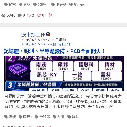
聯電
嘉晶
台勝科
中美晶
環球晶
5340
0
0
股市打工仔
2026/07/15 18:57 - 3 星期前
2026/07/15 18:57 - 股市打工仔
記憶體、封測、半導體設備、PCB全面開火！
台股昨天才上演盤中重挫逾1,700點的驚魂記，今天立刻切換成強力
反攻模式，加權指數終場大漲893.64點，收在45,631.59點，不僅重
新站回45,000點與五日線，上市櫃漲停家數更回升至57家。盤
鴻海
國巨*
台積電
友達
群創