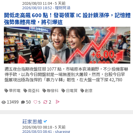
2026/08/03 11:04 - 5 天前
2026/08/03 18:52 - 理財阿涵
開低走高飆 600 點！發哥領軍 IC 設計鎖漲停，記憶體
強勢集體亮燈，將引爆這
週五夜台指期夜盤狂殺 1077 點，市場原本哀鴻遍野，不少投機客嚇
得手軟，以為今日開盤就是一場無差別大屠殺。然而，台股今日早
盤展現出極為強悍的「暴力 V 轉」韌性，在大盤一度下探 42,780
華邦電
南亞科
聯發科
日電貿
創意
13499
50
2
莊家思維
2026/08/03 08:18 - 5 天前
2026/08/03 08:41 - shareing