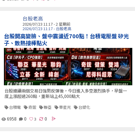
台股老高
2026/07/23 11:17 - 2 星期前
2026/07/23 11:17 - 台股老高
台股開高變臉、盤中震盪近700點！台積電壓盤 矽光
子、散熱接棒點火
台股連續兩個交易日強勢反彈後，今日進入多空激烈換手，早盤一
度上漲超過260點，重新站上45,000點大
台積電
奇鋐
聯亞
華星光
台塑化
6958
0
0