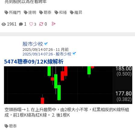
亮到股民以為在看跨年
所羅門
達明
聰泰
和椿
羅昇
1961
1
0
股市少校
2025/09/14 07:26 - 11 月前
2025/09/14 07:26 - 股市少校
5474聰泰09/12K線解析
空頭吞噬→ 1. 在上升趨勢中，由2根大小不等，紅黑相反的K線所組
成，前1根K線為紅K線。 2. 後1根K
聰泰