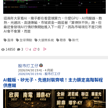
這兩年大家看AI，幾乎都在看雲端算力，什麼GPU、AI伺服器、散
熱、光通訊、高速傳輸，市場資金一路追著「算得快不快」跑。但
最近會發現AI行情好像開始進入下一段了，因為市場現在不是只問
AI會不會算，而是
直得
全球傳動
大銀微系統
聰泰
新代
14850
3
0
股市打工仔
2026/04/30 19:41 - 4 月前
2026/04/30 19:41 - 股市打工仔
AI載板、矽光子、先進封裝齊噴！主力鎖定高階製程
供應鏈