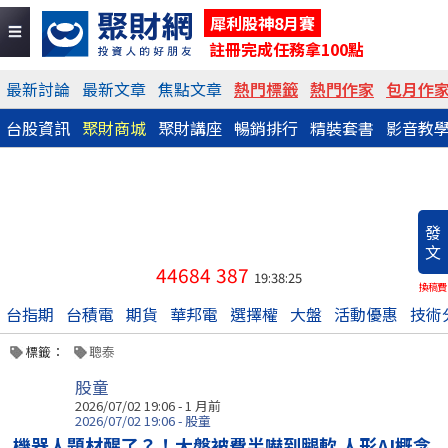
犀利股神8月賽
註冊完成任務拿100點
最新討論
最新文章
焦點文章
熱門標籤
熱門作家
包月作
台股資訊
聚財商城
聚財講座
暢銷排行
精裝套書
影音教
發
文
44684
387
19:38:25
換稿費
台指期
台積電
期貨
華邦電
選擇權
大盤
活動優惠
技術
標籤：
聰泰
股童
2026/07/02 19:06 - 1 月前
2026/07/02 19:06 - 股童
機器人題材醒了？！大盤被費半嚇到腿軟 人形AI概念