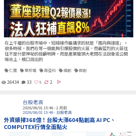
在上千檔的台股市場中，短線操作最講求的就是「風向與速度」。
很多時候，我們在等一個能夠引爆股價的火苗，而最猛烈的火苗往
往不是什麼神祕的投顧明牌，而是產業龍頭大老闆在法說會或公開
場合上，親口說出的
仁寶
華邦電
南亞科
緯創
群創
26434
33
2
台股老高
2026/06/01 15:46 - 2 月前
2026/06/01 15:46 - 台股老高
外資續掃368億！台股大漲604點創高 AI PC、
COMPUTEX行情全面點火