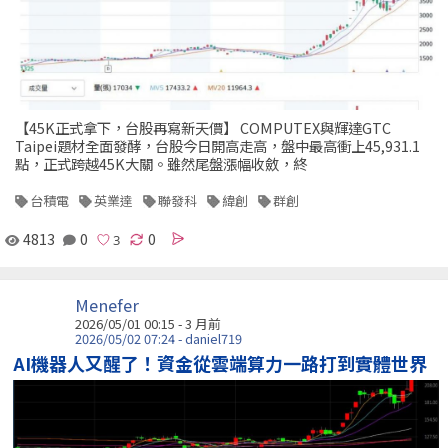
【45K正式拿下，台股再寫新天價】 COMPUTEX與輝達GTC
Taipei題材全面發酵，台股今日開高走高，盤中最高衝上45,931.1
點，正式跨越45K大關。雖然尾盤漲幅收斂，終
台積電
英業達
聯發科
緯創
群創
4813
0
0
Menefer
2026/05/01 00:15 - 3 月前
2026/05/02 07:24 - daniel719
AI機器人又醒了！資金從雲端算力一路打到實體世界