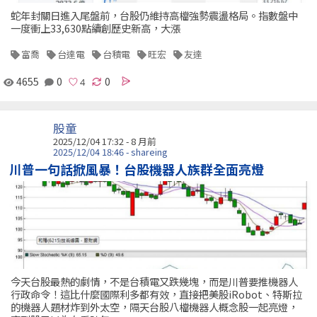
蛇年封關日進入尾盤前，台股仍維持高檔強勢震盪格局。指數盤中
一度衝上33,630點續創歷史新高，大漲
富喬
台達電
台積電
旺宏
友達
4655
0
0
股童
2025/12/04 17:32 - 8 月前
2025/12/04 18:46 - shareing
川普一句話掀風暴！台股機器人族群全面亮燈
今天台股最熱的劇情，不是台積電又跌幾塊，而是川普要推機器人
行政命令！這比什麼國際利多都有效，直接把美股iRobot、特斯拉
的機器人題材炸到外太空，隔天台股八檔機器人概念股一起亮燈，