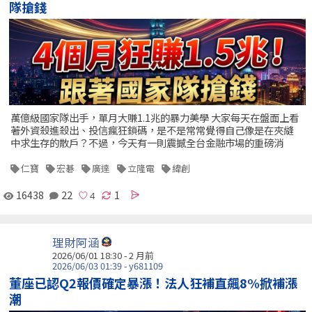
隊搶錢
萬億級國家隊出手，單月大賺1.1兆的暴力美學 大家每天在盤面上看
著外資殺進殺出、投信瘋狂鎖碼，是不是常常覺得自己像是在夾縫
中求生存的散戶？不過，今天有一則震撼全台金融市場的重磅消
仁寶
宏碁
廣達
立隆電
緯創
16438
22
1
理財阿涵
2026/06/01 18:30 - 2 月前
2026/06/03 01:39 - y681109
董座已認Q2報價確定暴漲！法人狂補直飆8%掀補漲
潮