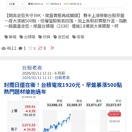
【開高走低失守39K，尾盤賣壓再成關鍵】 費半上漲帶動台股早盤
一度大漲逾500點，但權值股衝高回落，加上長假前賣壓升溫，指數
一路震盪走低。尾盤台積電（2330）遭逾1.8萬張大單摜壓，終
聯電
台積電
欣興
波若威
南電
4612
1
0
台股老高
2026/02/11 11:11 - 6 月前
2026/02/11 11:11 - 台股老高
封關日還在衝！台積電攻1920元、早盤暴漲500點
熱門題材搶抱過年