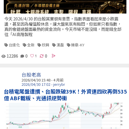
今天 2026/4/30 的台股其實很有意思，指數表面看起來是小跌震
盪，甚至因為權值股休息，讓大盤氣氛有點悶，但如果只看指數，
真的會錯過盤面最熱的資金流向。今天市場不是沒錢，而是錢全部
往「AI高階製程
台達化
全新
欣興
漢磊
臻鼎-KY
12286
0
0
台股老高
2026/04/30 15:48 - 4 月前
2026/04/30 17:02 - jerrybr
台積電尾盤遭摜、台股跌破39K！外資連四砍再倒535
億 ABF載板、光通訊逆勢衝