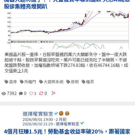
股卻集體亮燈開趴
美國晶片股一重摔，台股早盤連四萬六大關都失守，盤中一度大跌
超過千點，股民早餐還沒吃完，帳戶可能已經先吐了半碗粥。不過
尾盤跌勢收斂，加權指數終場下跌274.83點，收在46744.16點，成
交值衝上1兆
直得
所羅門
大銀微系統
達明
羅昇
7392
0
0
選擇權實驗室
2026/06/01 19:00 - 2 月前
2026/06/02 21:29 - 選擇權實驗室
4個月狂賺1.5兆！勞動基金收益率破20%，跟著國家