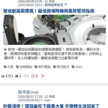
2025/09/09 22:45 - 11 月前
2025/09/25 18:53 - 選擇權實驗室
營收創高股價飆！最佳進場時機與風險管控指南
💎 發現一檔從谷底翻身的隱藏版績優股！ 營收創新高、獲利大改
善、股價技術面多頭確立，重點是現在還不算太晚進場📈 分析師上
調評等、法人持續加碼，關鍵支撐壓力位都幫你標
均豪
短線飆股
熱門飆股
熱門題材
5443
4751
4
0
股市韭man
2025/08/07 17:28 - 12 月前
2025/08/08 08:17 - iwm
秒鎖漲停！環球晶吃下蘋果大單 半導體主流回來了