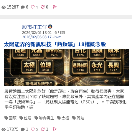
15287
6
0
股市打工仔
2026/02/05 18:02 - 6 月前
2026/02/06 08:17 - iwm
太陽能界的新黑科技「鈣鈦礦」18檔概念股
最近盤面上太陽能族群（像是茂迪、聯合再生）動得很厲害，大家
有沒有注意到？除了缺電題材、綠能政策外，其實產業內正在醞釀
一場「技術革命」—「鈣鈦礦太陽能電池（PSCs）」。 千萬別被化
學名詞嚇跑，這
國碩
位速
聯合再生
太極
茂迪
17375
1
1