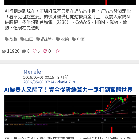
AI行情走到現在，市場好像不只是在追晶片本身，連晶片背後那些
「看不見但超重要」的檢測設備也開始被資金盯上。以前大家講AI
供應鏈，多半想到台積電（2330）、CoWoS、HBM、載板、散
熱，但現在先進封
欣銓
由田
晶彩科
牧德
均豪
11920
0
0
Menefer
2026/05/01 00:15 - 3 月前
2026/05/02 07:24 - daniel719
AI機器人又醒了！資金從雲端算力一路打到實體世界
這兩年大家看AI，幾乎都在看雲端算力，什麼GPU、AI伺服器、散