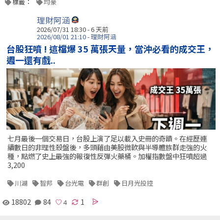
標籤：
均豪
理財阿涵
2026/07/31 18:30 - 6 天前
2026/08/01 21:10 - 理財阿涵
台股狂噴 ! 這檔爆 35 萬張天量，當沖必看的成交王，
週一還有戲..
七月最後一個交易日，台股上演了足以載入史冊的奇蹟。在經歷連
續數日的非理性殺盤後，多頭藉由美股微軟與半導體族群走強的火
種，點燃了史上最強的報復性反彈火藥桶。加權指數盤中狂噴超過
3,200
川湖
智邦
台光電
群創
日月光投控
18802
84
1