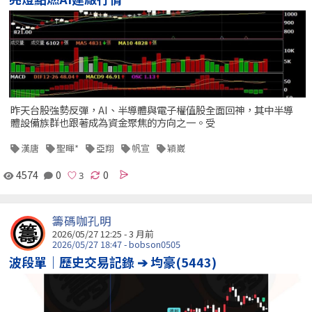
昨天台股強勢反彈，AI、半導體與電子權值股全面回神，其中半導
體設備族群也跟著成為資金聚焦的方向之一。受
漢唐
聖暉*
亞翔
帆宣
穎崴
4574
0
0
籌碼咖孔明
2026/05/27 12:25 - 3 月前
2026/05/27 18:47 - bobson0505
波段單｜歷史交易記錄 ➔ 均豪(5443)