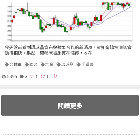
今天盤前看到環球晶宣布與蘋果合作的新消息，就知道這檔應該會
動得很快。果然一開盤就被鎖死在漲停，收在
台積電
國碩
均豪
環球晶
半導體
5395
3
1
閱讀更多