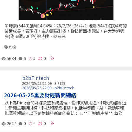
🎯均豪(5443)獲利14.84%：26/2/26~26/4/1 均豪(5443)在Q4時的
業績成長，表現好，主力籌碼利多，從技術面找買點。在大盤趨勢
多(副圖顯示紅色)的時候，參考訊
均豪
5684
6
0
p2bFintech
2026/05/25 22:09 - 3 月前
2026/05/25 22:09 - p2bFintech
2026-05-25重要財經新聞總結
以下為Ding新聞篩濾彙整系統處理，僅作實驗用途，非投資建議 這
些新聞主要與財經、科技和產業相關，包括半導體、AI、電動車和
能源等領域。以下是對這些新聞的總結： 1. **半導體產業**: 華為
2647
0
0