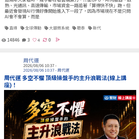
熱、光通訊、高速傳輸，市場資金一路追著「算得快不快」跑。但
最近會發現AI行情好像開始進入下一段了，因為市場現在不是只問
AI會不會算，而是
直得
全球傳動
大銀微系統
聰泰
新代
14846
3
0
周代運
2026/08/06 10:37 -
2026/08/06 10:37 - 周代運
周代運 多空不懼 頂級操盤手的主升浪戰法(線上講
座)！