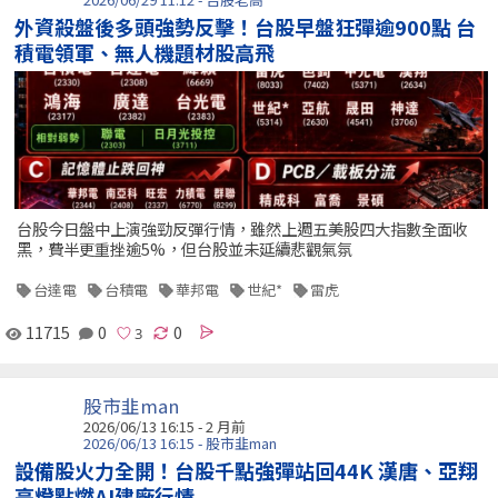
外資殺盤後多頭強勢反擊！台股早盤狂彈逾900點 台
積電領軍、無人機題材股高飛
台股今日盤中上演強勁反彈行情，雖然上週五美股四大指數全面收
黑，費半更重挫逾5%，但台股並未延續悲觀氣氛
台達電
台積電
華邦電
世紀*
雷虎
11715
0
0
股市韭man
2026/06/13 16:15 - 2 月前
2026/06/13 16:15 - 股市韭man
設備股火力全開！台股千點強彈站回44K 漢唐、亞翔
亮燈點燃AI建廠行情