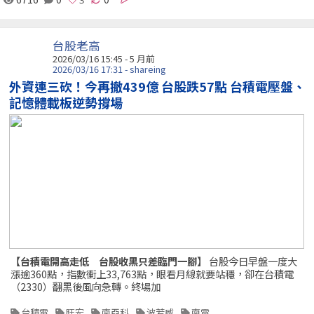
台股老高
2026/03/16 15:45 - 5 月前
2026/03/16 17:31 - shareing
外資連三砍！今再撤439億 台股跌57點 台積電壓盤、
記憶體載板逆勢撐場
【台積電開高走低 台股收黑只差臨門一腳】
台股今日早盤一度大
漲逾360點，指數衝上33,763點，眼看月線就要站穩，卻在台積電
（2330）翻黑後風向急轉。終場加
台積電
旺宏
南亞科
波若威
南電