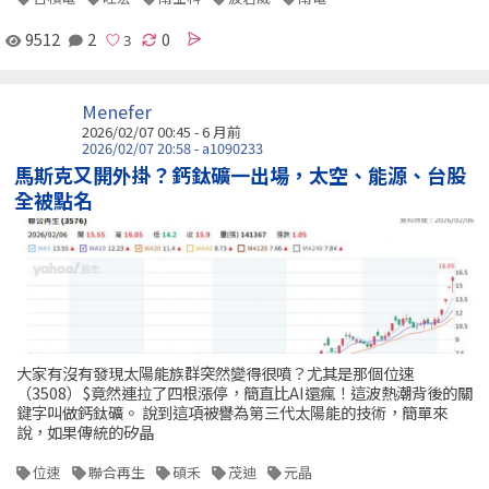
9512
2
0
Menefer
2026/02/07 00:45 - 6 月前
2026/02/07 20:58 - a1090233
馬斯克又開外掛？鈣鈦礦一出場，太空、能源、台股
全被點名
大家有沒有發現太陽能族群突然變得很噴？尤其是那個位速
（3508）$竟然連拉了四根漲停，簡直比AI還瘋！這波熱潮背後的關
鍵字叫做鈣鈦礦。 說到這項被譽為第三代太陽能的技術，簡單來
說，如果傳統的矽晶
位速
聯合再生
碩禾
茂迪
元晶