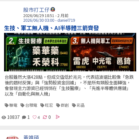
股市打工仔
2026/06/29 18:51 - 2 月前
2026/06/30 03:00 - daniel719
生技、軍工無人機、AI半導體三箭齊發
台股雖然大漲428點，但成交值低於兆元，代表這波還比較像「急跌
後的題材反彈」與「強勢股資金回補」，不是所有類股全面轉強，
會發現主力游資已經悄悄在「生技醫療」、「先進半導體供應鏈」
以及「自動化與無人機」
聯電
台積電
旺宏
群創
彩晶
10837
1
0
黃唯碩