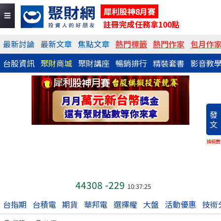
犀利股神8月賽
註冊完成任務拿100點
最新討論
最新文章
焦點文章
熱門標籤
熱門作家
包月作
台股資訊
聚財商城
聚財講座
暢銷排行
精裝套書
影音教
發
文
換稿費
44308
-229
10:37:25
台指期
台積電
期貨
華邦電
選擇權
大盤
活動優惠
技術