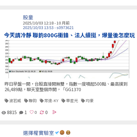
股童
2025/10/03 12:18 - 10 月前
2025/10/03 13:53 - s0973621
今天請冷靜 聯鈞800G衝鋒、法人續挺，爆量後怎麼玩
昨日早盤一開，台股直接開無雙，指數一度噴超500點、最高摸到
26,489點，聊天室整個炸開，「GG1370
波若威
聯鈞
眾達-KY
華星光
均豪
8815
1
0
選擇權實驗室