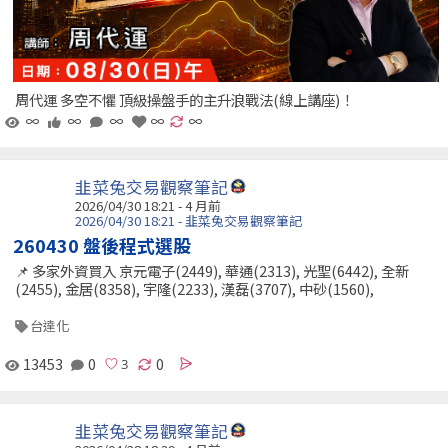
周代運 多空不懼 頂級操盤手的主升浪戰法(線上講座)！
∞
∞
∞
∞
∞
韭菜兔交易觀察筆記
2026/04/30 18:21 - 4 月前
2026/04/30 18:21 - 韭菜兔交易觀察筆記
260430 盤後程式選股
📌 多家外資買入 京元電子(2449), 華通(2313), 光聖(6442), 全新
(2455), 金居(8358), 宇隆(2233), 漢磊(3707), 中砂(1560),
台達化
13453
0
0
韭菜兔交易觀察筆記