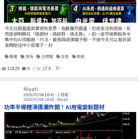
今天台股盤面其實很有意思，指數雖然震盪，但資金沒有退場，反
而是很明顯在「換題材、換族群、換主角」。前一波市場焦點多半
集中在AI伺服器、PCB、載板與高價電子股，不過今天可以看到資
金開始往中小型電子、封
聯電
鴻海
台積電
友達
群創
11829
0
0
Niyati
2026/07/06 18:42 - 1 月前
2026/07/06 18:42 - Niyati
功率半導體漲價潮炸開！AI用電變新題材