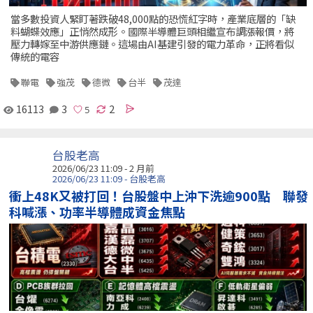
當多數投資人緊盯著跌破48,000點的恐慌紅字時，產業底層的「缺
料蝴蝶效應」正悄然成形。國際半導體巨頭相繼宣布調漲報價，將
壓力轉嫁至中游供應鏈。這場由AI基建引發的電力革命，正將看似
傳統的電容
聯電
強茂
德微
台半
茂達
16113
3
2
台股老高
2026/06/23 11:09 - 2 月前
2026/06/23 11:09 - 台股老高
衝上48K又被打回！台股盤中上沖下洗逾900點 聯發
科喊漲、功率半導體成資金焦點