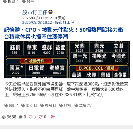
標籤：
台半
股市打工仔
2026/08/03 18:12 - 4 天前
2026/08/03 18:12 - 股市打工仔
記憶體、CPO、被動元件點火！50檔熱門股接力衝
台積電休兵也擋不住漲停潮
今天台股早盤受到外圍市場影響一度下跌超過300點，沒想到低接買
盤快速湧入，指數不但由黑翻紅，盤中漲幅更一度擴大到600點以
上，終場上漲266.66點，收在43,386.41點。 比較特別
國巨*
南亞科
聯發科
欣興
華星光
9688
0
0