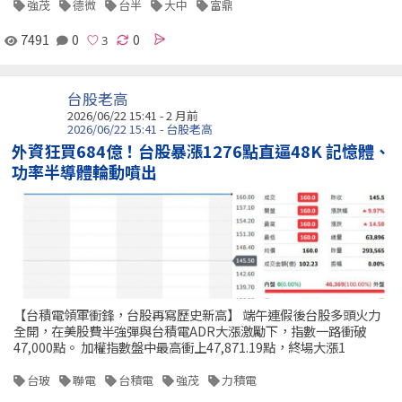
強茂
德微
台半
大中
富鼎
7491
0
0
台股老高
2026/06/22 15:41 - 2 月前
2026/06/22 15:41 - 台股老高
外資狂買684億！台股暴漲1276點直逼48K 記憶體、
功率半導體輪動噴出
【台積電領軍衝鋒，台股再寫歷史新高】 端午連假後台股多頭火力
全開，在美股費半強彈與台積電ADR大漲激勵下，指數一路衝破
47,000點。 加權指數盤中最高衝上47,871.19點，終場大漲1
台玻
聯電
台積電
強茂
力積電