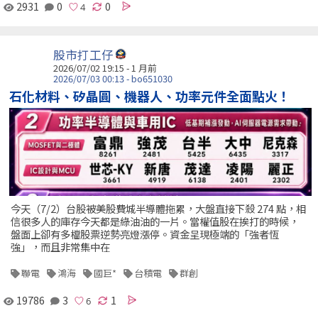
2931
0
0
股市打工仔
2026/07/02 19:15 - 1 月前
2026/07/03 00:13 - bo651030
石化材料、矽晶圓、機器人、功率元件全面點火！
今天（7/2）台股被美股費城半導體拖累，大盤直接下殺 274 點，相
信很多人的庫存今天都是綠油油的一片。當權值股在挨打的時候，
盤面上卻有多檔股票逆勢亮燈漲停。資金呈現極端的「強者恆
強」，而且非常集中在
聯電
鴻海
國巨*
台積電
群創
19786
3
1