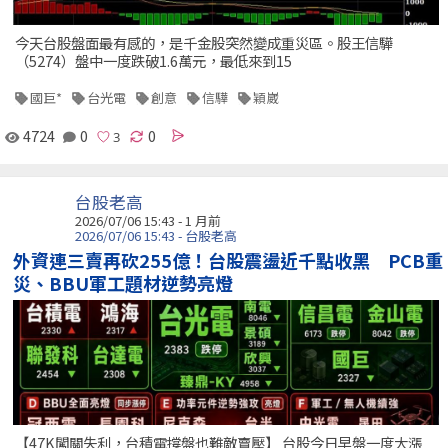
今天台股盤面最有感的，是千金股突然變成重災區。股王信驊
（5274）盤中一度跌破1.6萬元，最低來到15
國巨*
台光電
創意
信驊
穎崴
4724
0
0
台股老高
2026/07/06 15:43 - 1 月前
2026/07/06 15:43 - 台股老高
外資連三賣再砍255億！台股震盪近千點收黑 PCB重
災、BBU軍工題材逆勢亮燈
【47K闖關失利，台積電撐盤也難敵賣壓】 台股今日早盤一度大漲