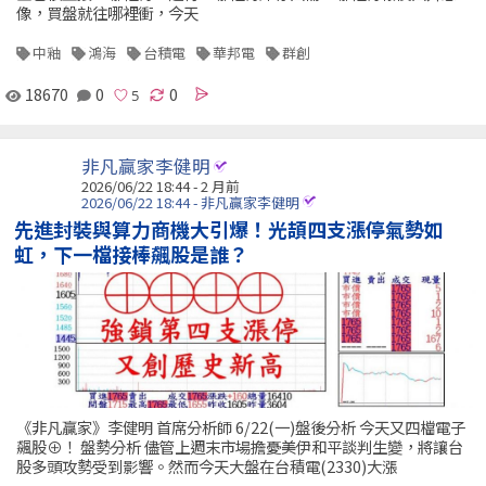
像，買盤就往哪裡衝，今天
中釉
鴻海
台積電
華邦電
群創
18670
0
0
非凡贏家李健明
2026/06/22 18:44 - 2 月前
2026/06/22 18:44 - 非凡贏家李健明
先進封裝與算力商機大引爆！光頡四支漲停氣勢如
虹，下一檔接棒飆股是誰？
《非凡贏家》李健明 首席分析師 6/22(一)盤後分析 今天又四檔電子
飆股⊕！ 盤勢分析 儘管上週末市場擔憂美伊和平談判生變，將讓台
股多頭攻勢受到影響。然而今天大盤在台積電(2330)大漲