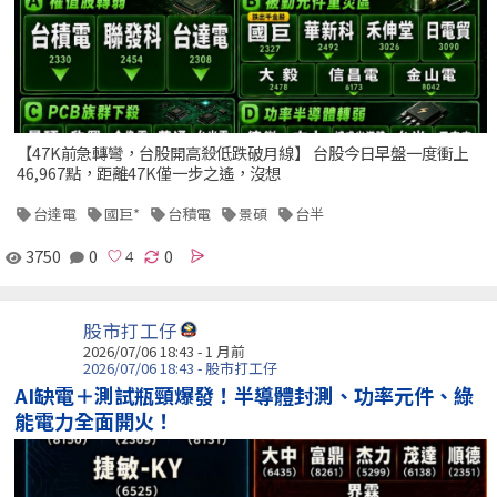
【47K前急轉彎，台股開高殺低跌破月線】 台股今日早盤一度衝上
46,967點，距離47K僅一步之遙，沒想
台達電
國巨*
台積電
景碩
台半
3750
0
0
股市打工仔
2026/07/06 18:43 - 1 月前
2026/07/06 18:43 - 股市打工仔
AI缺電＋測試瓶頸爆發！半導體封測、功率元件、綠
能電力全面開火！