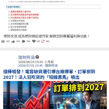
聚財女孩 成為聚財網認證作家 解鎖您的專屬福利與功能！
∞
∞
∞
∞
∞
理財阿涵
2026/06/24 19:30 - 2 月前
2026/07/01 10:45 - 理財阿涵
接棒噴發！電容缺貨潮引爆台廠爆單，訂單排到
2027！法人狂吃貨的「短線黑馬」噴出