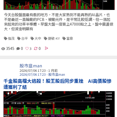
今天台股盤面最有戲的地方，不是大家熟到不能再熟的AI晶片，也
不是最近一直輪動的PCB、被動元件，是平常比較低調、但一漲起
來超兇的功率半導體。早盤大盤一度衝上47000點之上，盤中震盪很
大，但資金明顯有
強茂
台半
大中
捷敏-KY
富鼎
3545
0
0
股市韭man
2026/07/06 17:23 - 1 月前
2026/07/06 17:23 - 股市韭man
千金股高檔大逃殺！股王股后同步重挫 AI高價股慘
遭獲利了結