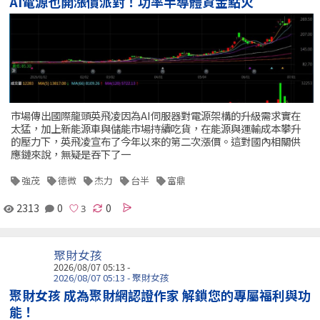
AI電源也開漲價派對！功率半導體資金點火
市場傳出國際龍頭英飛凌因為AI伺服器對電源架構的升級需求實在
太猛，加上新能源車與儲能市場持續吃貨，在能源與運輸成本攀升
的壓力下，英飛凌宣布了今年以來的第二次漲價。這對國內相關供
應鏈來說，無疑是吞下了一
強茂
德微
杰力
台半
富鼎
2313
0
0
聚財女孩
2026/08/07 05:13 -
2026/08/07 05:13 - 聚財女孩
聚財女孩 成為聚財網認證作家 解鎖您的專屬福利與功
能！