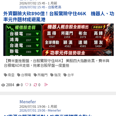
2026/07/02 15:45 - 1 月前
2026/07/02 15:45 - 台股老高
外資翻臉大砍890億！台股驚險守住46K 機器人、功
率元件題材成避風港
【費半重挫壓盤，台股驚險守住46K】 美股四大指數收黑，費半與
台積電ADR走弱，拖累台股早盤一度重挫
南亞
台積電
所羅門
強茂
台半
2884
0
0
Menefer
2026/07/01 19:06 - 1 月前
2026/07/01 19:06 - Menefer