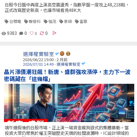
台股今日盤中再度上演高空震盪秀，指數早盤一度攻上48,218點，
正式改寫歷史新高，也讓市場看見48K大
台積電
聯發科
強茂
景碩
富鼎
9383
0
0
選擇權實驗室
2026/06/22 19:00 - 2 月前
2026/07/01 14:49 - 選擇權實驗室
晶片漲價潮狂飆！新唐、盛群強攻漲停，主力下一波
密碼藏在「這幾檔」
端午連假後的台股市場，正上演一場資金瘋狗浪式的集體暴動。當
投資大眾仍聚焦於權王突破歷史天價的壯闊波瀾時，IC設計領域的