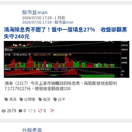
股市韭man
2026/07/02 17:28 - 1 月前
2026/07/02 17:28 - 股市韭man
鴻海除息秀不甜了！盤中一度填息27％ 收盤卻翻黑
失守240元
鴻海（2317）今天上演市場矚目的除息秀，每股配發現金股利
7.17179227元，總發放金額高達100
鴻海
台積電
強茂
台半
2679
0
0
台股老高