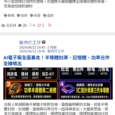
中小型部隊已悄然吹號角。在國際大廠相繼釋出漲價訊號的背後，
究竟是短線的題材
聯電
智原
新唐
盛群
21634
26
1
股市打工仔
2026/06/22 18:45 - 2 月前
2026/06/22 18:45 - 股市打工仔
AI電子股全面暴走！半導體封測、記憶體、功率元件
全線噴出
台股人氣個股幾乎被電子族群包場，盤面最明顯的主軸，就是半導
體封測、記憶體、面板與功率元件一起接棒演出。大盤氣勢強，資
金也很直接，哪裡有AI題材、哪裡有庫存回補、哪裡有報價回升想