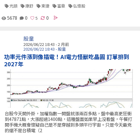
光頡
康舒
東捷
富鼎
弘憶股
5678
0
0
股童
2026/06/22 18:43 - 2 月前
2026/06/22 18:43 - 股童
功率元件漲到像插電！AI電力怪獸吃晶圓 訂單排到
2027年
台股今天開外掛，加權指數一開盤就漲兩百多點，盤中最高更狂衝
到47871點，大漲超過1400點，這種盤面如果早上沒看盤，午餐打
開手機大概會懷疑自己是不是穿越到多頭平行宇宙。只是今天最兇
的還不是台積電（2