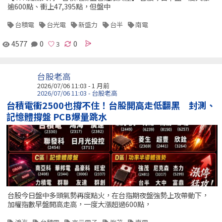
逾600點、衝上47,395點，但盤中
台積電
台光電
新盛力
台半
南電
4577
0
0
台股老高
2026/07/06 11:03 - 1 月前
2026/07/06 11:03 - 台股老高
台積電衝2500也撐不住！台股開高走低翻黑 封測、
記憶體撐盤 PCB爆量跳水
台股今日盤中多頭氣勢再度點火，在台指期夜盤強勢上攻帶動下，
加權指數早盤開高走高，一度大漲超過600點，