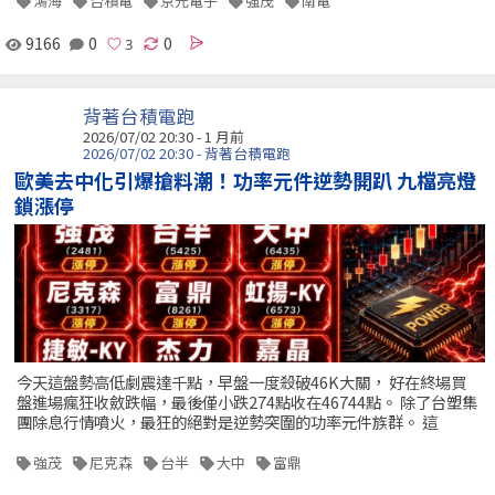
鴻海
台積電
京元電子
強茂
南電
9166
0
0
背著台積電跑
2026/07/02 20:30 - 1 月前
2026/07/02 20:30 - 背著台積電跑
歐美去中化引爆搶料潮！功率元件逆勢開趴 九檔亮燈
鎖漲停
今天這盤勢高低劇震達千點，早盤一度殺破46K大關， 好在終場買
盤進場瘋狂收斂跌幅，最後僅小跌274點收在46744點。 除了台塑集
團除息行情噴火，最狂的絕對是逆勢突圍的功率元件族群。 這
強茂
尼克森
台半
大中
富鼎