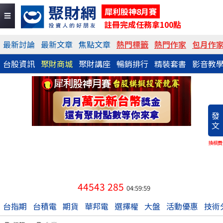
犀利股神8月賽
註冊完成任務拿100點
最新討論
最新文章
焦點文章
熱門標籤
熱門作家
包月作
台股資訊
聚財商城
聚財講座
暢銷排行
精裝套書
影音教
發
文
換稿費
44543
285
04:59:59
台指期
台積電
期貨
華邦電
選擇權
大盤
活動優惠
技術