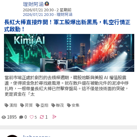
理財阿涵
2026/07/21 20:30 - 2 星期前
2026/07/21 20:30 - 理財阿涵
長紅大棒直接炸開！軍工股爆出新黑馬，軋空行情正
式啟動！
當前市場正處於劇烈的去槓桿週期，韓股熔斷與美股 AI 權值股震
盪，使得資金急於尋找避風港。就在散戶還在被動元件的泥淖中掙
扎時，一根帶量長紅大棒已然擊穿盤局。這不僅是技術面的突破，
更是資金在「太
漢翔
昇貿
亞翔
聯茂
安集
1895
0
1