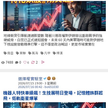
地緣衝突引爆航運通膨變數 隨著川普政權對伊朗發出重啟戰爭的強
硬威脅，白宮已正式通知國會，未來 60 天內美軍隨時可能對伊朗地
下核設施發動精準打擊。這不僅是政治喊話，更是市場實實在
南亞
東聯
萬海
凡甲
樺漢
7488
0
2
選擇權實驗室
2026/07/15 19:00 - 3 星期前
2026/07/16 00:42 - bo651030
機器人特快車續飆！生技展明日登場，記憶體族群起
飛，低軌衛星爆單