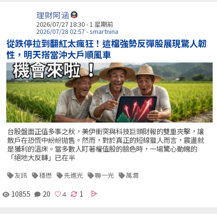
理財阿涵
2026/07/27 18:30 - 1 星期前
2026/07/28 02:57 - smartnina
從跌停拉到翻紅太瘋狂！這檔強勢反彈股展現驚人韌
性，明天搭當沖大戶順風車
台股盤面正值多事之秋，美伊衝突與科技巨頭財報的雙重夾擊，讓
散戶在恐慌中紛紛拋售。然而，對於真正的短線獵人而言，震盪就
是獲利的溫床。當多數人盯著權值股的臉色時，一場驚心動魄的
「絕地大反轉」已在半
友訊
穩懋
先進光
聯一光
萬潤
10855
20
1