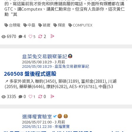
的，寫這篇前我才掛完和供應鏈高層的電話。外面所有媒體都在講
GTC、講Computex、講黃仁勳來台。但沒有人告訴你，這次黃仁
勳“其
台積電
中磊
穎崴
輝達
COMPUTEX
6970
4
2
韭菜兔交易觀察筆記
2026/05/08 18:29 - 3 月前
2026/05/08 18:29 - 韭菜兔交易觀察筆記
260508 盤後程式選股
📌 多家外資買入 聯鈞(3450), 景碩(3189), 富邦金(2881), 川湖
(2059), 藥華藥(6446), 康舒(6282), AES-KY(6781), 中磊(53
3335
0
0
選擇權實驗室
2026/05/07 21:00 - 3 月前
2026/05/11 22:38 - 來福寶寶