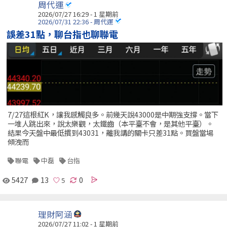
周代運
2026/07/27 16:29 - 1 星期前
2026/07/31 22:36 - 周代運
誤差31點，聊台指也聊聯電
7/27這根紅K，讓我感觸良多。前幾天說43000是中期強支撐。當下
一堆人跳出來，說太樂觀，太鐵齒（本平臺不會，是其他平臺）。
結果今天盤中最低摜到43031，離我講的關卡只差31點。買盤當場
傾洩而
聯電
中磊
台指
5427
13
0
理財阿涵
2026/07/27 11:02 - 1 星期前