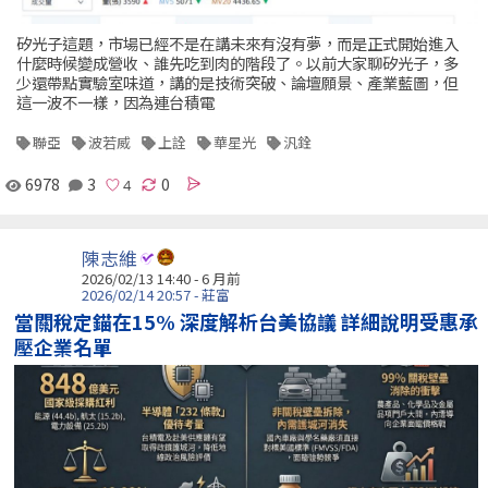
矽光子這題，市場已經不是在講未來有沒有夢，而是正式開始進入
什麼時候變成營收、誰先吃到肉的階段了。以前大家聊矽光子，多
少還帶點實驗室味道，講的是技術突破、論壇願景、產業藍圖，但
這一波不一樣，因為連台積電
聯亞
波若威
上詮
華星光
汎銓
6978
3
0
陳志維
2026/02/13 14:40 - 6 月前
2026/02/14 20:57 - 莊富
當關稅定錨在15% 深度解析台美協議 詳細說明受惠承
壓企業名單