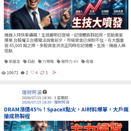
機器人特快車續飆！生技展明日登場，記憶體族群起飛，低軌衛星
爆單 台股權王台積電法說會前夕，市場資金已按耐不住，在大盤重
返 45,000 點之際，多股資金洪流正同時在記憶體、生技、機器人與
低軌
凱基金
鈺創
力積電
雅特力-KY
南電
10671
2
1
理財阿涵
2026/07/15 18:30 - 3 星期前
2026/07/15 18:30 - 理財阿涵
DRAM漲價45%！SpaceX點火，AI材料爆單，大戶瘋
搶成熟製程