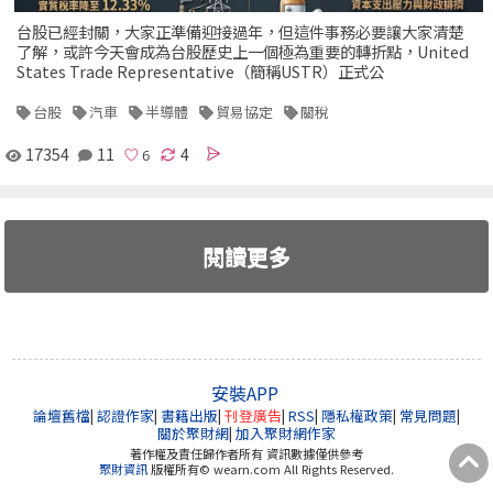
台股已經封關，大家正準備迎接過年，但這件事務必要讓大家清楚
了解，或許今天會成為台股歷史上一個極為重要的轉折點，United
States Trade Representative（簡稱USTR）正式公
台股
汽車
半導體
貿易協定
關稅
17354
11
4
閱讀更多
安裝APP
論壇舊檔
|
認證作家
|
書籍出版
|
刊登廣告
|
RSS
|
隱私權政策
|
常見問題
|
關於聚財網
|
加入聚財網作家
著作權及責任歸作者所有 資訊數據僅供參考
聚財資訊
版權所有© wearn.com All Rights Reserved.