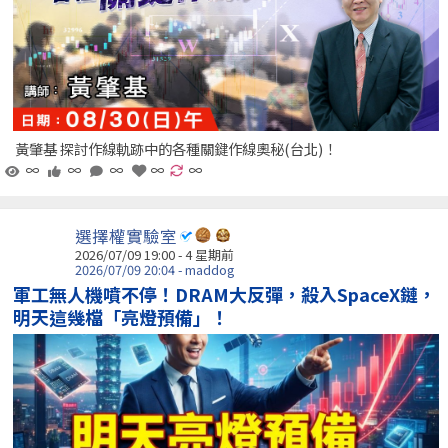
黃肇基 探討作線軌跡中的各種關鍵作線奧秘(台北)！
∞
∞
∞
∞
∞
選擇權實驗室
2026/07/09 19:00 - 4 星期前
2026/07/09 20:04 - maddog
軍工無人機噴不停！DRAM大反彈，殺入SpaceX鏈，
明天這幾檔「亮燈預備」！