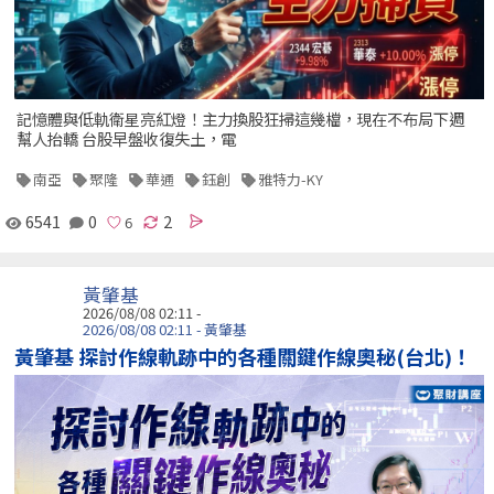
記憶體與低軌衛星亮紅燈！主力換股狂掃這幾檔，現在不布局下週
幫人抬轎 台股早盤收復失土，電
南亞
聚隆
華通
鈺創
雅特力-KY
6541
0
2
黃肇基
2026/08/08 02:11 -
2026/08/08 02:11 - 黃肇基
黃肇基 探討作線軌跡中的各種關鍵作線奧秘(台北)！