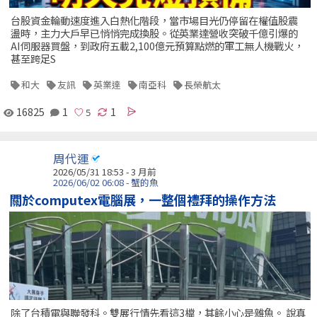
台股資金輪動速度進入白熱化階段，當市場目光仍停留在權值股震
盪時，主力大戶早已悄悄完成換股。從英業達營收突破千億引爆的
AI伺服器買盤，到政府五載2,100億元預算點燃的軍工無人機戰火，
甚至跨足S
和大
友訊
英業達
南亞科
長榮航太
16825
1
1
周代運
2026/05/31 18:53 - 3 月前
2026/06/02 06:08 - 蟹的魚
關於computex電腦展，一整個禮拜的操作方法
除了台積電與聯發科。雙展行情先看這3檔，其餘小心是雜魚。 說真