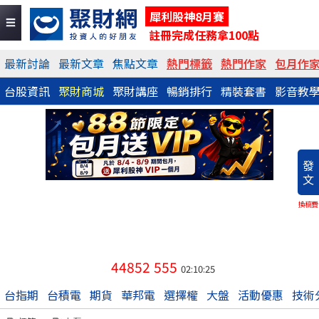
犀利股神8月賽
註冊完成任務拿100點
最新討論
最新文章
焦點文章
熱門標籤
熱門作家
包月作
台股資訊
聚財商城
聚財講座
暢銷排行
精裝套書
影音教
發
文
換稿費
44852
555
02:10:25
台指期
台積電
期貨
華邦電
選擇權
大盤
活動優惠
技術