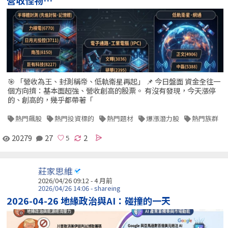
🎯 「營收為王、封測稱帝、低軌衛星再起」 📌 今日盤面 資金全往一
個方向擠：基本面超強、營收創高的股票。 有沒有發現，今天漲停
的、創高的，幾乎都帶著「
熱門飆股
熱門投資標的
熱門題材
爆漲潛力股
熱門族群
20279
27
2
莊家思維
2026/04/26 09:12 - 4 月前
2026/04/26 14:06 - shareing
2026-04-26 地緣政治與AI：碰撞的一天