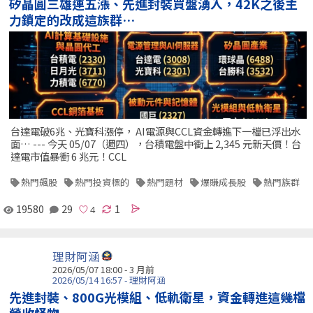
矽晶圓三雄連五漲、先進封裝買盤湧入，42K之後主
力鎖定的改成這族群…
台達電破6兆、光寶科漲停， AI電源與CCL資金轉進下一檔已浮出水
面… --- 今天 05/07（週四），台積電盤中衝上 2,345 元新天價！台
達電市值暴衝 6 兆元！CCL
熱門飆股
熱門投資標的
熱門題材
爆賺成長股
熱門族群
19580
29
1
理財阿涵
2026/05/07 18:00 - 3 月前
2026/05/14 16:57 - 理財阿涵
先進封裝、800G光模組、低軌衛星，資金轉進這幾檔
營收怪物…