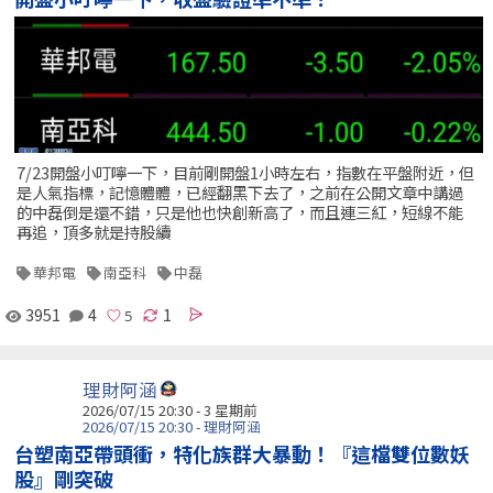
7/23開盤小叮嚀一下，目前剛開盤1小時左右，指數在平盤附近，但
是人氣指標，記憶體體，已經翻黑下去了，之前在公開文章中講過
的中磊倒是還不錯，只是他也快創新高了，而且連三紅，短線不能
再追，頂多就是持股續
華邦電
南亞科
中磊
3951
4
1
理財阿涵
2026/07/15 20:30 - 3 星期前
2026/07/15 20:30 - 理財阿涵
台塑南亞帶頭衝，特化族群大暴動！『這檔雙位數妖
股』剛突破