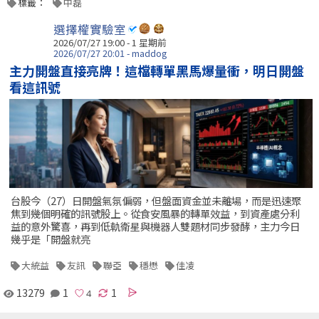
標籤：
中磊
選擇權實驗室
2026/07/27 19:00 - 1 星期前
2026/07/27 20:01 - maddog
主力開盤直接亮牌！這檔轉單黑馬爆量衝，明日開盤
看這訊號
台股今（27）日開盤氣氛偏弱，但盤面資金並未離場，而是迅速聚
焦到幾個明確的訊號股上。從食安風暴的轉單效益，到資產處分利
益的意外驚喜，再到低軌衛星與機器人雙題材同步發酵，主力今日
幾乎是「開盤就亮
大統益
友訊
聯亞
穩懋
佳凌
13279
1
1