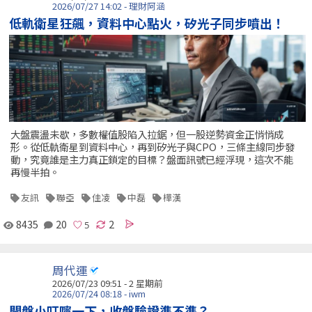
2026/07/27 14:02 - 理財阿涵
低軌衛星狂飆，資料中心點火，矽光子同步噴出！
大盤震盪未歇，多數權值股陷入拉鋸，但一股逆勢資金正悄悄成
形。從低軌衛星到資料中心，再到矽光子與CPO，三條主線同步發
動，究竟誰是主力真正鎖定的目標？盤面訊號已經浮現，這次不能
再慢半拍。
友訊
聯亞
佳凌
中磊
樺漢
8435
20
2
周代運
2026/07/23 09:51 - 2 星期前
2026/07/24 08:18 - iwm
開盤小叮嚀一下，收盤驗證準不準？