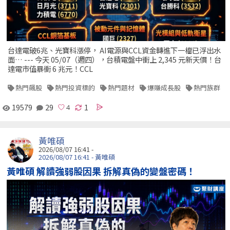
台達電破6兆、光寶科漲停， AI電源與CCL資金轉進下一檔已浮出水
面… --- 今天 05/07（週四），台積電盤中衝上 2,345 元新天價！台
達電市值暴衝 6 兆元！CCL
熱門飆股
熱門投資標的
熱門題材
爆賺成長股
熱門族群
19579
29
1
黃唯碩
2026/08/07 16:41 -
2026/08/07 16:41 - 黃唯碩
黃唯碩 解讀強弱股因果 拆解真偽的變盤密碼！