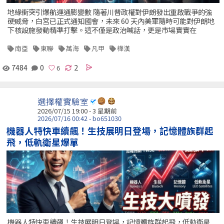
地緣衝突引爆航運通膨變數 隨著川普政權對伊朗發出重啟戰爭的強
硬威脅，白宮已正式通知國會，未來 60 天內美軍隨時可能對伊朗地
下核設施發動精準打擊。這不僅是政治喊話，更是市場實實在
南亞
東聯
萬海
凡甲
樺漢
7484
0
2
選擇權實驗室
2026/07/15 19:00 - 3 星期前
2026/07/16 00:42 - bo651030
機器人特快車續飆！生技展明日登場，記憶體族群起
飛，低軌衛星爆單
機器人特快車續飆！生技展明日登場，記憶體族群起飛，低軌衛星