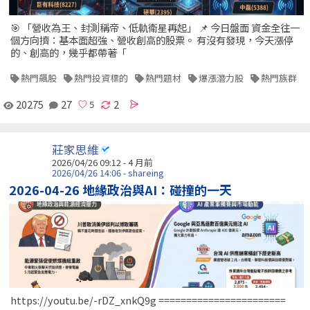
🎯 「營收為王、封測稱帝、低軌衛星再起」 📌 今日盤面 資金全往一
個方向擠：基本面超強、營收創高的股票。 有沒有發現，今天漲停
的、創高的，幾乎都帶著「
熱門飆股
熱門投資標的
熱門題材
爆漲潛力股
熱門族群
20275
27
2
莊家思維
2026/04/26 09:12 - 4 月前
2026/04/26 14:06 - shareing
2026-04-26 地緣政治與AI：碰撞的一天
https://youtu.be/-rDZ_xnkQ9g =======================