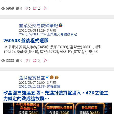
6969
4
2
韭菜兔交易觀察筆記
2026/05/08 18:29 - 3 月前
2026/05/08 18:29 - 韭菜兔交易觀察筆記
260508 盤後程式選股
📌 多家外資買入 聯鈞(3450), 景碩(3189), 富邦金(2881), 川湖
(2059), 藥華藥(6446), 康舒(6282), AES-KY(6781), 中磊(53
3333
0
0
選擇權實驗室
2026/05/07 21:00 - 3 月前
2026/05/11 22:38 - 來福寶寶
矽晶圓三雄連五漲、先進封裝買盤湧入，42K之後主
力鎖定的改成這族群…