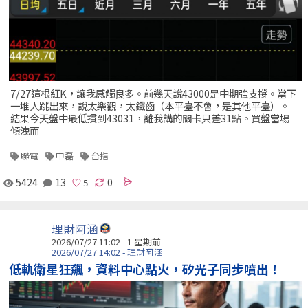
7/27這根紅K，讓我感觸良多。前幾天說43000是中期強支撐。當下
一堆人跳出來，說太樂觀，太鐵齒（本平臺不會，是其他平臺）。
結果今天盤中最低摜到43031，離我講的關卡只差31點。買盤當場
傾洩而
聯電
中磊
台指
5424
13
0
理財阿涵
2026/07/27 11:02 - 1 星期前
2026/07/27 14:02 - 理財阿涵
低軌衛星狂飆，資料中心點火，矽光子同步噴出！