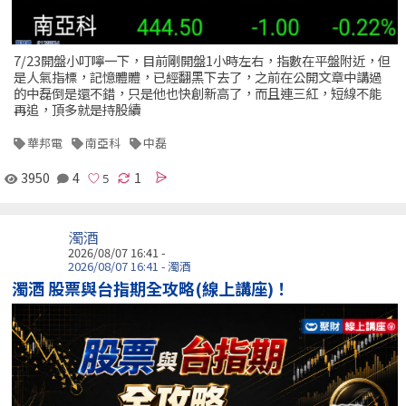
7/23開盤小叮嚀一下，目前剛開盤1小時左右，指數在平盤附近，但
是人氣指標，記憶體體，已經翻黑下去了，之前在公開文章中講過
的中磊倒是還不錯，只是他也快創新高了，而且連三紅，短線不能
再追，頂多就是持股續
華邦電
南亞科
中磊
3950
4
1
濁酒
2026/08/07 16:41 -
2026/08/07 16:41 - 濁酒
濁酒 股票與台指期全攻略(線上講座)！