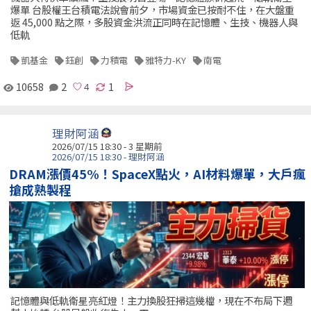
爆單 台股權王台積電法說會前夕，市場資金已按耐不住，在大盤重
返 45,000 點之際，多股資金洪流正同時在記憶體、生技、機器人與
低軌
凱基金
鈺創
力積電
雅特力-KY
南電
10658
2
1
理財阿涵
2026/07/15 18:30 - 3 星期前
2026/07/15 18:30 - 理財阿涵
DRAM漲價45%！SpaceX點火，AI材料爆單，大戶瘋
搶成熟製程
記憶體與低軌衛星亮紅燈！主力換股狂掃這幾檔，現在不布局下週