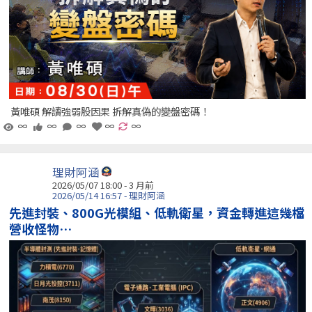
黃唯碩 解讀強弱股因果 拆解真偽的變盤密碼！
∞
∞
∞
∞
∞
理財阿涵
2026/05/07 18:00 - 3 月前
2026/05/14 16:57 - 理財阿涵
先進封裝、800G光模組、低軌衛星，資金轉進這幾檔
營收怪物…