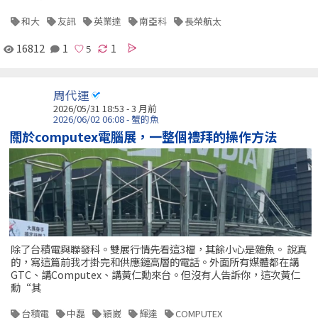
和大
友訊
英業達
南亞科
長榮航太
16812
1
1
周代運
2026/05/31 18:53 - 3 月前
2026/06/02 06:08 - 蟹的魚
關於computex電腦展，一整個禮拜的操作方法
除了台積電與聯發科。雙展行情先看這3檔，其餘小心是雜魚。 說真
的，寫這篇前我才掛完和供應鏈高層的電話。外面所有媒體都在講
GTC、講Computex、講黃仁勳來台。但沒有人告訴你，這次黃仁
勳“其
台積電
中磊
穎崴
輝達
COMPUTEX