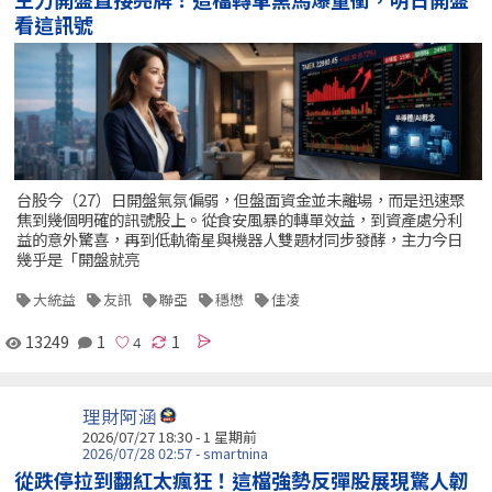
看這訊號
台股今（27）日開盤氣氛偏弱，但盤面資金並未離場，而是迅速聚
焦到幾個明確的訊號股上。從食安風暴的轉單效益，到資產處分利
益的意外驚喜，再到低軌衛星與機器人雙題材同步發酵，主力今日
幾乎是「開盤就亮
大統益
友訊
聯亞
穩懋
佳凌
13249
1
1
理財阿涵
2026/07/27 18:30 - 1 星期前
2026/07/28 02:57 - smartnina
從跌停拉到翻紅太瘋狂！這檔強勢反彈股展現驚人韌