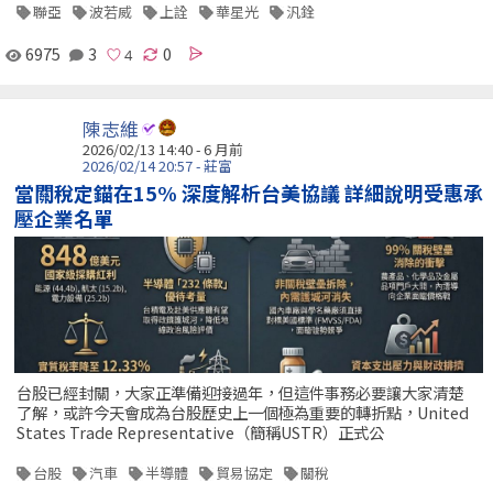
聯亞
波若威
上詮
華星光
汎銓
6975
3
0
陳志維
2026/02/13 14:40 - 6 月前
2026/02/14 20:57 - 莊富
當關稅定錨在15% 深度解析台美協議 詳細說明受惠承
壓企業名單
台股已經封關，大家正準備迎接過年，但這件事務必要讓大家清楚
了解，或許今天會成為台股歷史上一個極為重要的轉折點，United
States Trade Representative（簡稱USTR）正式公
台股
汽車
半導體
貿易協定
關稅