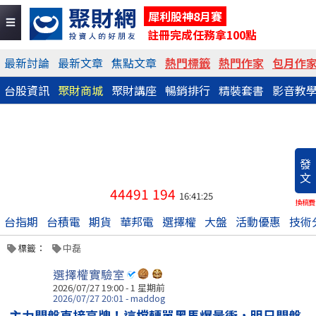
犀利股神8月賽
註冊完成任務拿100點
最新討論
最新文章
焦點文章
熱門標籤
熱門作家
包月作
台股資訊
聚財商城
聚財講座
暢銷排行
精裝套書
影音教
發
文
44491
194
16:41:25
換稿費
台指期
台積電
期貨
華邦電
選擇權
大盤
活動優惠
技術
標籤：
中磊
選擇權實驗室
2026/07/27 19:00 - 1 星期前
2026/07/27 20:01 - maddog
主力開盤直接亮牌！這檔轉單黑馬爆量衝，明日開盤