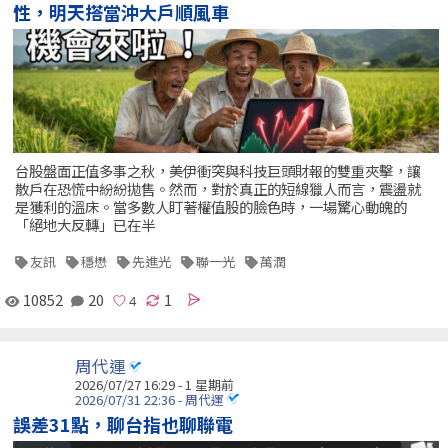
性，明天搭當沖大戶順風車
台股盤面正值多事之秋，美伊衝突與科技巨頭財報的雙重夾擊，讓
散戶在恐慌中紛紛拋售。然而，對於真正的短線獵人而言，震盪就
是獲利的溫床。當多數人盯著權值股的臉色時，一場驚心動魄的
「絕地大反轉」已在半
友訊
穩懋
先進光
聯一光
萬潤
10852
20
1
周代運
2026/07/27 16:29 - 1 星期前
2026/07/31 22:36 - 周代運
誤差31點，聊台指也聊聯電