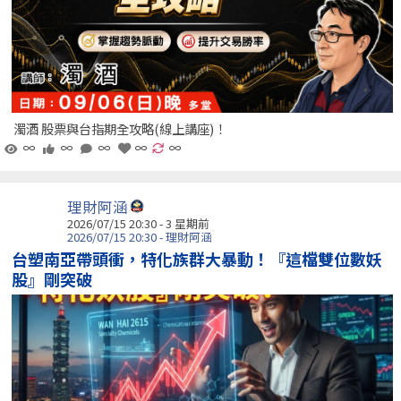
濁酒 股票與台指期全攻略(線上講座)！
∞
∞
∞
∞
∞
理財阿涵
2026/07/15 20:30 - 3 星期前
2026/07/15 20:30 - 理財阿涵
台塑南亞帶頭衝，特化族群大暴動！『這檔雙位數妖
股』剛突破