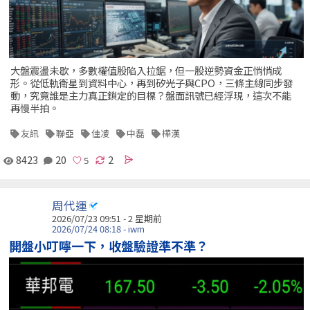
大盤震盪未歇，多數權值股陷入拉鋸，但一股逆勢資金正悄悄成
形。從低軌衛星到資料中心，再到矽光子與CPO，三條主線同步發
動，究竟誰是主力真正鎖定的目標？盤面訊號已經浮現，這次不能
再慢半拍。
友訊
聯亞
佳凌
中磊
樺漢
8423
20
2
周代運
2026/07/23 09:51 - 2 星期前
2026/07/24 08:18 - iwm
開盤小叮嚀一下，收盤驗證準不準？