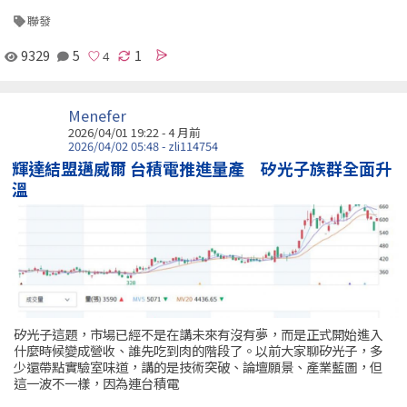
聯發
9329
5
1
Menefer
2026/04/01 19:22 - 4 月前
2026/04/02 05:48 - zli114754
輝達結盟邁威爾 台積電推進量產 矽光子族群全面升
溫
矽光子這題，市場已經不是在講未來有沒有夢，而是正式開始進入
什麼時候變成營收、誰先吃到肉的階段了。以前大家聊矽光子，多
少還帶點實驗室味道，講的是技術突破、論壇願景、產業藍圖，但
這一波不一樣，因為連台積電