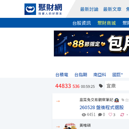
最新討論
最新文章
台股資訊
聚財商城
聚
台積電
台指期
南亞科
國巨*
44833
536
00:59:25
韭菜兔交易觀察筆記
台
→
260528 盤後程式選股
4451
0
-
黃唯碩
→