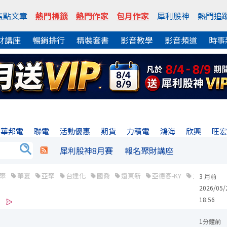
焦點文章
熱門標籤
熱門作家
包月作家
犀利股神
熱門追
財講座
暢銷排行
精裝套書
影音教學
影音頻道
時事
華邦電
聯電
活動優惠
期貨
力積電
鴻海
欣興
旺
犀利股神8月賽
報名聚財講座
聚
華夏
亞聚
台達化
國喬
遠東新
亞德客-KY
艾姆勒
3 月前
2026/05/
18:56
1分鐘前