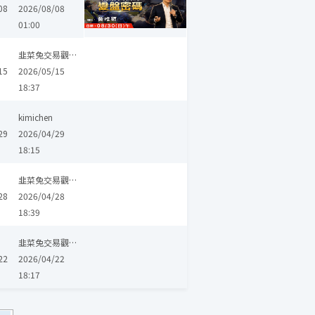
08
2026/08/08
01:00
泰金
台新新光金
晶豪科
華晶科
精材
力旺
東台
宜鼎
韭菜兔交易觀察筆記
15
2026/05/15
18:37
盟立
志聖
興富發
國泰金
禾伸堂
德律
台灣大
凌航
kimichen
29
2026/04/29
18:15
上銀
聯電
台達電
金寶
國巨*
廣宇
華泰
旺宏
微星
韭菜兔交易觀察筆記
28
2026/04/28
18:39
亞航
玉山金
晶豪科
奇鋐
德律
聯詠
聯傑
景碩
順
韭菜兔交易觀察筆記
22
2026/04/22
18:17