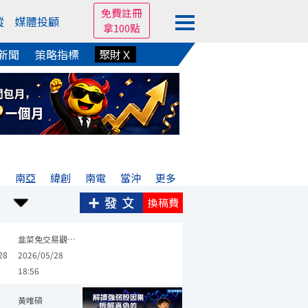
免費註冊
蹤
媒體投顧
拿100點
新聞
策略指標
聚財Ｘ
宏
南亞
緯創
南電
當沖
更多
換稿費
華泰
英業達
南亞科
京元電子
創見
希華
晶技
台嘉碩
韭菜兔交易觀察筆記
28
2026/05/28
18:56
黃唯碩