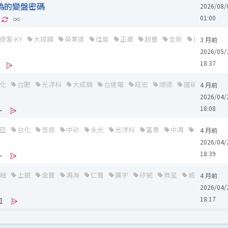
偽的變盤密碼
2026/08/
01:00
∞
德客-KY
大成鋼
英業達
佳能
正崴
超豐
全新
裕民
國
3 月前
2026/05/
18:37
化
台肥
光洋科
大成鋼
台達電
旺宏
順德
國碩
創見
4 月前
2026/04/
18:08
-
亞
台化
恩德
中砂
永光
光洋科
富喬
中鴻
大成鋼
4 月前
2026/04/
18:39
-
釉
上銀
金寶
鴻海
仁寶
廣宇
矽統
微星
威盛
盟立
4 月前
2026/04/
18:17
1