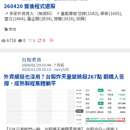
260420 盤後程式選股
📌 多家外資買入 （無資料） 📌 量能爆發 信錦(1582), 華新(1605),
盟立(2464), 臺企銀(2834), 憶聲(3024), 欣興(
聚陽
6718
0
0
台股老高
2026/01/29 15:44 - 7 月前
2026/01/29 16:13 - Jarry528
外資續挺也沒用？台股炸天量變臉殺267點 鋼鐵人苦
撐、成熟製程集體躺平
【33K只差臨門一腳 台股爆天量翻黑震盪】 台股今日一度衝上