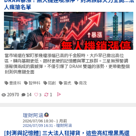
人瘋搶名單
當市場還在緊盯那幾檔漲幅已高的千金股時，大戶早已撤出高位
區，轉向基期更低、題材更硬的記憶體與軍工族群。三星無預警調
漲報價兩成的震撼彈，不僅引爆了 DRAM 雙雄的漲勢，更帶動整個
封測供應鏈全面
豐達科
智伸科
鈺創
雷虎
南茂
20970
14
1
理財阿涵
2026/07/06 18:30 - 1 月前
2026/07/09 16:31 - 理財阿涵
[封測與記憶體] 三大法人狂掃貨，這些亮紅燈黑馬還