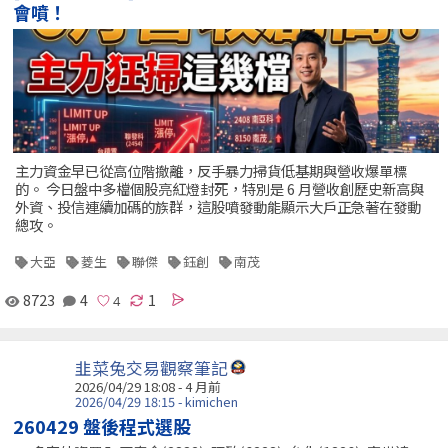
會噴！
主力資金早已從高位階撤離，反手暴力掃貨低基期與營收爆單標
的。 今日盤中多檔個股亮紅燈封死，特別是 6 月營收創歷史新高與
外資、投信連續加碼的族群，這股噴發動能顯示大戶正急著在發動
總攻。
大亞
菱生
聯傑
鈺創
南茂
8723
4
1
韭菜兔交易觀察筆記
2026/04/29 18:08 - 4 月前
2026/04/29 18:15 - kimichen
260429 盤後程式選股