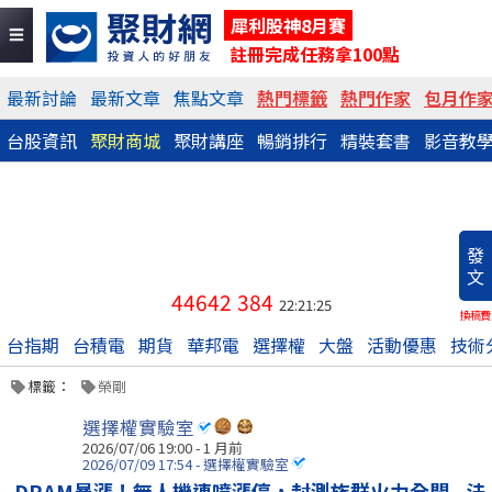
犀利股神8月賽
註冊完成任務拿100點
最新討論
最新文章
焦點文章
熱門標籤
熱門作家
包月作
台股資訊
聚財商城
聚財講座
暢銷排行
精裝套書
影音教
發
文
44642
384
22:21:25
換稿費
台指期
台積電
期貨
華邦電
選擇權
大盤
活動優惠
技術
標籤：
榮剛
選擇權實驗室
2026/07/06 19:00 - 1 月前
2026/07/09 17:54 - 選擇權實驗室
DRAM暴漲！無人機連噴漲停，封測族群火力全開...法