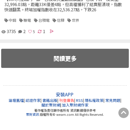
32,996.03點，距離33K僅差4點，但高檔獲利了結賣壓湧現，指數
快速翻黑。終場加權指數收在32,536.27點，下跌26
中鋼
聯電
台積電
信驊
世界
3735
2
1
閱讀更多
安裝APP
論壇舊檔
|
認證作家
|
書籍出版
|
刊登廣告
|
RSS
|
隱私權政策
|
常見問題
|
關於聚財網
|
加入聚財網作家
著作權及責任歸作者所有 資訊數據僅供參考
聚財資訊
版權所有© wearn.com All Rights Reserved.