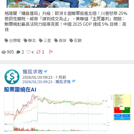
格陵蘭「購島僵局」升級：歐洲 8 國聯軍挺進北極！川普怒祭 25%
懲罰性關稅，威脅「課到成交為止」，美聯儲「生死審判」開啟：
鮑爾親赴最高法院力挺庫克案！中國 2025 GDP 達成 5% 目標：高
技
台積電
聯合
三星
高技
宏觀
905
2
1
獨孤求敗
2026/01/20 09:23 - 7 月前
2026/01/20 09:23 - 獨孤求敗
股票圍繞在AI