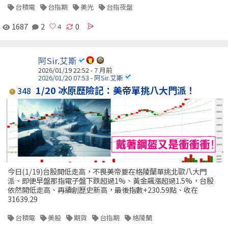
台積電
台指期
美光
台指夜盤
1687
2
0
阿Sir.艾斯
2026/01/19 22:52 - 7 月前
2026/01/20 07:53 - 阿Sir.艾斯
1/20 冰原歷險記：美帝單挑八大門派！
348
今日(1/19)台股開低走高，不畏美帝要在格陵蘭單挑北歐八大門
派、即便早盤那指電子盤下跌超過1%、黃金飆漲超過1.5%，台股
依然開低走高、再續創歷史新高，最後指數+230.59點、收在
31639.29
台積電
美股
期貨
台指期
格陵蘭