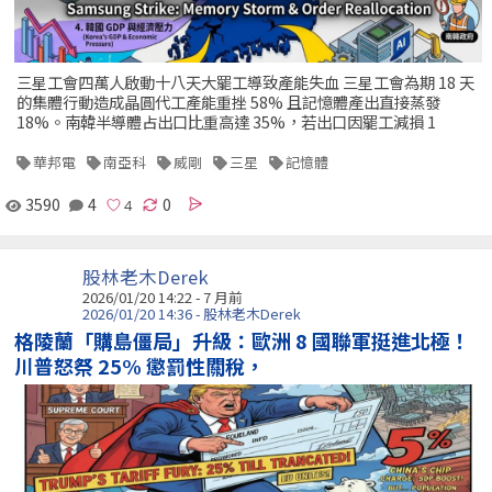
三星工會四萬人啟動十八天大罷工導致產能失血 三星工會為期 18 天
的集體行動造成晶圓代工產能重挫 58% 且記憶體產出直接蒸發
18%。南韓半導體占出口比重高達 35%，若出口因罷工減損 1
華邦電
南亞科
威剛
三星
記憶體
3590
4
0
股林老木Derek
2026/01/20 14:22 - 7 月前
2026/01/20 14:36 - 股林老木Derek
格陵蘭「購島僵局」升級：歐洲 8 國聯軍挺進北極！
川普怒祭 25% 懲罰性關稅，