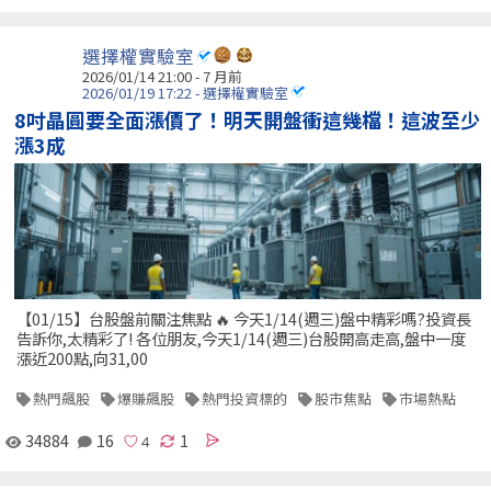
選擇權實驗室
2026/01/14 21:00 - 7 月前
2026/01/19 17:22 - 選擇權實驗室
8吋晶圓要全面漲價了！明天開盤衝這幾檔！這波至少
漲3成
【01/15】台股盤前關注焦點 🔥 今天1/14(週三)盤中精彩嗎?投資長
告訴你,太精彩了! 各位朋友,今天1/14(週三)台股開高走高,盤中一度
漲近200點,向31,00
熱門飆股
爆賺飆股
熱門投資標的
股市焦點
市場熱點
34884
16
1