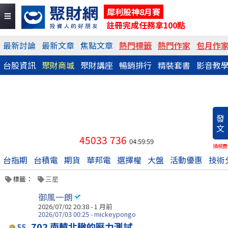
犀利股神8月賽
註冊完成任務拿100點
最新討論
最新文章
焦點文章
熱門標籤
熱門作家
包月作
台股資訊
聚財商城
聚財講座
暢銷排行
精裝套書
影音教
發
文
45033
736
04:59:59
換稿費
台指期
台積電
期貨
華邦電
選擇權
大盤
活動優惠
技術
標籤：
三星
御風一朗
2026/07/02 20:38 - 1 月前
2026/07/03 00:25 - mickeypongo
702 南轅北轍的壓力測試
55