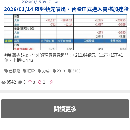
2026/01/15 08:17 - iwm
2026/01/14 夜盤領先噴出、台股正式進入高檔加速段
### 籌碼數據 - **外資現貨買賣超**：+211.84億元（上市+157.41
億、上櫃+54.43
台積電
旺矽
力成
2313
3105
8542
3
1
閱讀更多