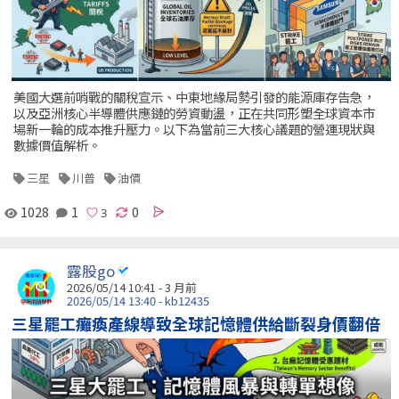
美國大選前哨戰的關稅宣示、中東地緣局勢引發的能源庫存告急，
以及亞洲核心半導體供應鏈的勞資動盪，正在共同形塑全球資本市
場新一輪的成本推升壓力。以下為當前三大核心議題的營運現狀與
數據價值解析。
三星
川普
油價
1028
1
0
露股go
2026/05/14 10:41 - 3 月前
2026/05/14 13:40 - kb12435
三星罷工癱瘓產線導致全球記憶體供給斷裂身價翻倍