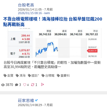
台股老高
2026/01/14 11:05 - 7 月前
2026/01/15 08:16 - iwm
不靠台積電照樣噴！鴻海接棒拉抬 台股早盤狂飆200
點再戰新高
台股今日再度展現「不只靠台積電」的韌性，加權指數盤中一度衝
高至30,994點附近，距離歷史高點僅一
金寶
鴻海
國巨*
台積電
臺慶科
3870
3
1
莊家思維
2026/01/14 08:29 - 7 月前