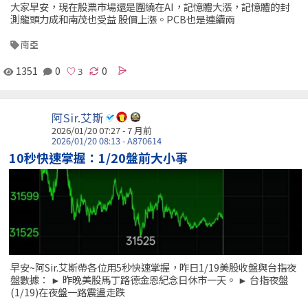
大家早安，現在股票市場還是圍繞在AI，記憶體大漲，記憶體的封
測龍頭力成和南茂也受益 股價上漲。PCB也是連續兩
南亞
1351
0
0
阿Sir.艾斯
2026/01/20 07:27 - 7 月前
2026/01/20 08:13 - A870614
10秒快速掌握：1/20盤前大小事
早安~阿Sir.艾斯帶各位用5秒快速掌握，昨日1/19美股收盤與台指夜
盤數據： ► 昨晚美股馬丁路德金恩紀念日休市一天。 ► 台指夜盤
(1/19)在夜盤一路震盪走跌