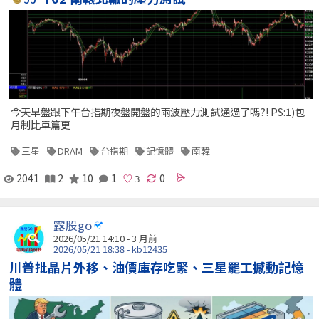
今天早盤跟下午台指期夜盤開盤的兩波壓力測試通過了嗎?! PS:1)包
月制比單篇更
三星
DRAM
台指期
記憶體
南韓
2041
2
10
1
0
露股go
2026/05/21 14:10 - 3 月前
2026/05/21 18:38 - kb12435
川普批晶片外移、油價庫存吃緊、三星罷工撼動記憶
體