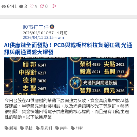
6441
3
0
股市打工仔
2026/04/10 18:57 - 4 月前
2026/04/11 13:15 - iwm
AI供應鏈全面發動！PCB與載板材料拉貨潮狂飆 光通
訊與網通買盤大爆發
今日台股在AI供應鏈的帶動下展開強力反攻，資金高度集中於AI基
礎建設、半導體先進封裝測試、以及光通訊與矽光子等族群。盤勢
很明顯，資金快速回補電子供應鏈的核心標的，而且是有明確主題
性的輪動。以下依據產業
毅嘉
晶技
晶彩科
榮科
頎邦