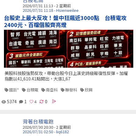
台股老高
2026/07/31 11:13 - 2 星期前
2026/07/31 11:18 - Hsienweilee
台股史上最大反攻！盤中狂飆近3000點 台積電攻
2400元、百檔個股齊亮燈
美股科技股強勢反攻，帶動台股今日上演史詩級報復性反彈。加權
指數以41,610.41點開出，大漲1,67
國巨*
台積電
南亞科
聯發科
欣興
5374
1
0
背著台積電跑
2026/07/30 20:30 - 2 星期前
2026/07/31 02:50 - liq6182