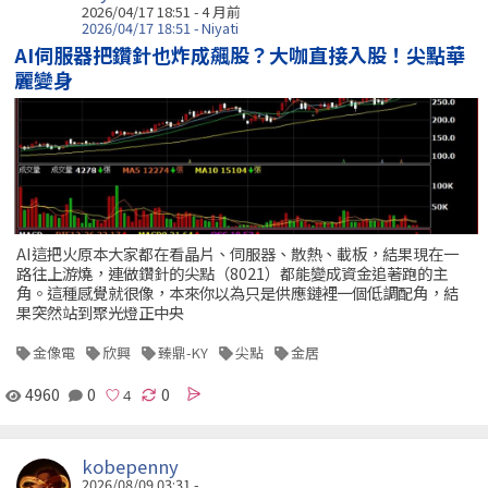
2026/04/17 18:51 - 4 月前
2026/04/17 18:51 - Niyati
AI伺服器把鑽針也炸成飆股？大咖直接入股！尖點華
麗變身
AI這把火原本大家都在看晶片、伺服器、散熱、載板，結果現在一
路往上游燒，連做鑽針的尖點（8021）都能變成資金追著跑的主
角。這種感覺就很像，本來你以為只是供應鏈裡一個低調配角，結
果突然站到聚光燈正中央
金像電
欣興
臻鼎-KY
尖點
金居
4960
0
0
kobepenny
2026/08/09 03:31 -