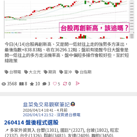
今日(4/14)台股再創新高、又是開一低就往上走的強勢多方演出，
最後指數+838.83點、收在36296.12點；盤前有提醒今日大盤會是
開一低往上的多方走法機率高、盤中偏短多操作會較好些，至於短
線政策
台積電
大立光
期貨
當沖
台指期
3568
8
10
3
0
韭菜兔交易觀察筆記
2026/04/14 18:41 - 4 月前
2026/04/14 21:52 - 沒買過台積電
260414 盤後程式選股
📌 多家外資買入 台塑(1301), 國巨*(2327), 台玻(1802), 旺宏
(2337), 台化(1326), 群創(3481), 友達(2409), 聯鈞(3450),