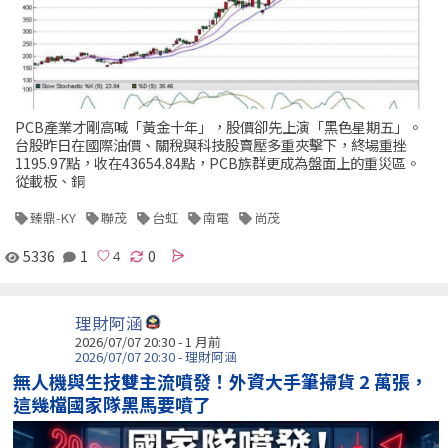
PCB產業才剛高喊「黃金十年」，股價卻先上演「黑色星期五」。
台股昨日在國際油價、關稅與科技股賣壓多重夾擊下，終場重挫
1195.97點，收在43654.84點，PCB族群更成為盤面上的重災區。
從載板、銅
臻鼎-KY
聯茂
台虹
南電
尚茂
5336
1
0
理財阿涵
2026/07/07 20:30 - 1 月前
2026/07/07 20:30 - 理財阿涵
無人機與生技雙主流噴發！外資大手筆掃貨 2 萬張，
這幾檔國家隊黑馬要噴了