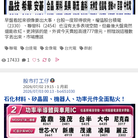
早盤看起來很像要出大事，台股一度殺得很兇，權值股台積電
（2330）、聯發科（2454）也沒有太多表現空間，但最後大盤竟然
還能收紅。更誇張的是，外資今天賣超高達777億元，照理說這種數
字丟出來，市場應該
聯電
台達電
金像電
台光電
群創
17433
1
0
股市打工仔
2026/07/02 19:15 - 1 月前
2026/07/03 00:13 - bo651030
石化材料、矽晶圓、機器人、功率元件全面點火！