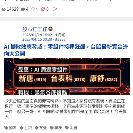
14629
4
0
股市打工仔
2026/04/14 18:02 - 4 月前
2026/04/15 00:30 - jts333
AI 擴散效應發威！零組件接棒狂飆，台股最新資金流
向大公開
今天台股的盤面真的非常精彩，不知道大家有沒有發現，資金正在
進行一場「精準的板塊大挪移」？再生能源族群受到利空拖累倒成
一片，但另一邊，AI 相關的硬體零組件卻是全面噴出亮燈！ 今天幫
大
國喬
上銀
友達
聯茂
金居