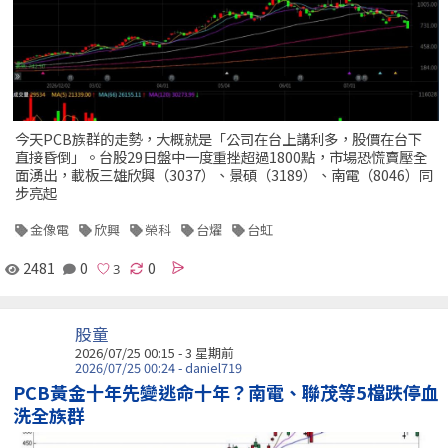
今天PCB族群的走勢，大概就是「公司在台上講利多，股價在台下
直接昏倒」。台股29日盤中一度重挫超過1800點，市場恐慌賣壓全
面湧出，載板三雄欣興（3037）、景碩（3189）、南電（8046）同
步亮起
金像電
欣興
榮科
台燿
台虹
2481
0
0
股童
2026/07/25 00:15 - 3 星期前
2026/07/25 00:24 - daniel719
PCB黃金十年先變逃命十年？南電、聯茂等5檔跌停血
洗全族群