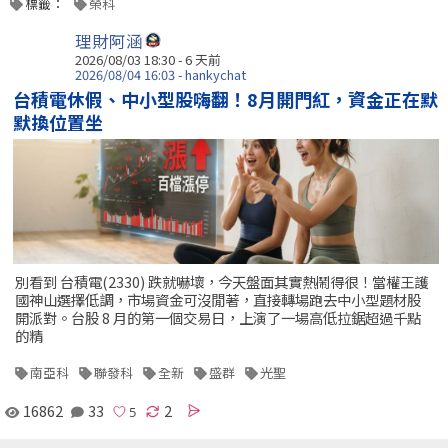
標籤：
榮科
理財阿涵
2026/08/03 18:30 - 6 天前
2026/08/04 16:03 - hankychat
台積電休假、中小型股嗨翻！8月開門紅，資金正在默
默換位置坐
別看到 台積電(2330) 跌就嚇壞，今天盤面其實熱鬧得很！當權王護
國神山選擇低調，市場資金可沒閒著，直接轉場跑去中小型題材股
開派對。台股 8 月的第一個交易日，上演了一場高低拉鋸超過千點
的精
南亞科
聯發科
全新
盛群
光聖
16862
33
2