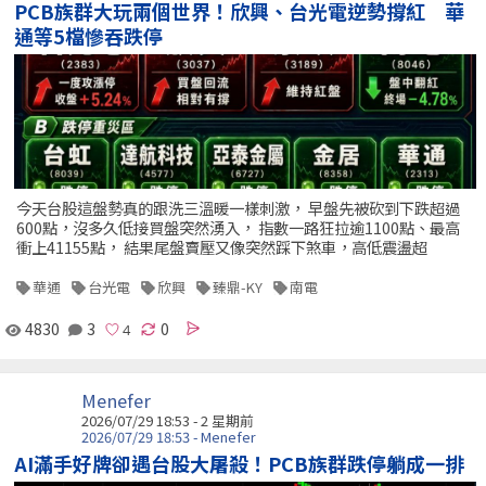
PCB族群大玩兩個世界！欣興、台光電逆勢撐紅 華
通等5檔慘吞跌停
今天台股這盤勢真的跟洗三溫暖一樣刺激， 早盤先被砍到下跌超過
600點，沒多久低接買盤突然湧入， 指數一路狂拉逾1100點、最高
衝上41155點， 結果尾盤賣壓又像突然踩下煞車，高低震盪超
華通
台光電
欣興
臻鼎-KY
南電
4830
3
0
Menefer
2026/07/29 18:53 - 2 星期前
2026/07/29 18:53 - Menefer
AI滿手好牌卻遇台股大屠殺！PCB族群跌停躺成一排