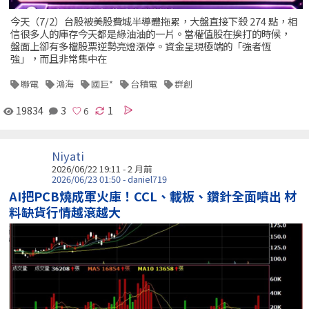
今天（7/2）台股被美股費城半導體拖累，大盤直接下殺 274 點，相
信很多人的庫存今天都是綠油油的一片。當權值股在挨打的時候，
盤面上卻有多檔股票逆勢亮燈漲停。資金呈現極端的「強者恆
強」，而且非常集中在
聯電
鴻海
國巨*
台積電
群創
19834
3
1
Niyati
2026/06/22 19:11 - 2 月前
2026/06/23 01:50 - daniel719
AI把PCB燒成軍火庫！CCL、載板、鑽針全面噴出 材
料缺貨行情越滾越大