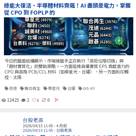
綠能大復活、半導體材料齊飆！AI 盡頭是電力，掌握
從 CPO 到 FOPLP 的
今日的盤面結構顯示，市場操盤手正在執行「高低位階切換」與
「題材實質化」的雙軌策略。一方面追捧具備實質 EPS 貢獻潛力的
CPO 與高階 PCB/CCL 材料（如華星光、台燿），另一方面則在觸
控、太陽
恩德
聯合再生
華星光
台燿
GIS-KY
12425
2
0
台股老高
2026/04/15 11:05 - 4 月前
2026/04/15 11:05 - 台股老高