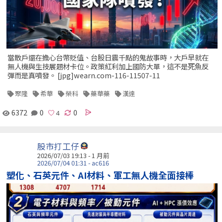
當散戶還在擔心台幣貶值、台股日震千點的鬼故事時，大戶早就在
無人機與生技展題材卡位。政策紅利加上國防大單，這不是死魚反
彈而是真噴發。 [jpg]wearn.com-116-11507-11
聚隆
希華
榮科
藥華藥
漢達
6372
0
0
股市打工仔
2026/07/03 19:13 - 1 月前
2026/07/04 01:31 - ac616
塑化、石英元件、AI材料、軍工無人機全面接棒