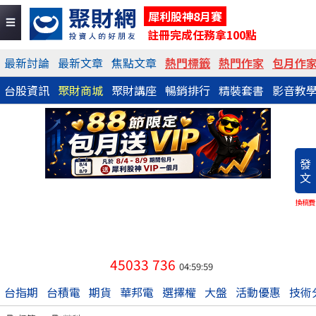
犀利股神8月賽
註冊完成任務拿100點
最新討論
最新文章
焦點文章
熱門標籤
熱門作家
包月作
台股資訊
聚財商城
聚財講座
暢銷排行
精裝套書
影音教
發
文
換稿費
45033
736
04:59:59
台指期
台積電
期貨
華邦電
選擇權
大盤
活動優惠
技術