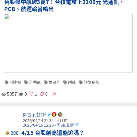
台股盤中飆破3萬7！台積電攻上2100元 光通訊、
PCB、航運輪番噴出
台達電
台積電
華星光
創威
龍德造船
5057
0
0
阿Sir.艾斯
2026/04/14 21:34 - 4 月前
2026/04/15 12:29 - 阿Sir.艾斯
4/15 台股創高還能追嗎？
288