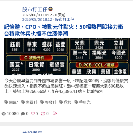
股市打工仔
2026/08/03 18:12 - 6 天前
2026/08/03 18:12 - 股市打工仔
記憶體、CPO、被動元件點火！50檔熱門股接力衝
台積電休兵也擋不住漲停潮
今天台股早盤受到外圍市場影響一度下跌超過300點，沒想到低接買
盤快速湧入，指數不但由黑翻紅，盤中漲幅更一度擴大到600點以
上，終場上漲266.66點，收在43,386.41點。 比較特別
國巨*
南亞科
聯發科
欣興
華星光
10080
0
0