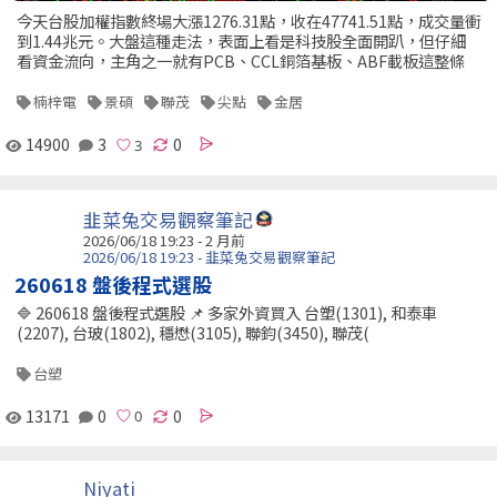
今天台股加權指數終場大漲1276.31點，收在47741.51點，成交量衝
到1.44兆元。大盤這種走法，表面上看是科技股全面開趴，但仔細
看資金流向，主角之一就有PCB、CCL銅箔基板、ABF載板這整條
楠梓電
景碩
聯茂
尖點
金居
14900
3
0
韭菜兔交易觀察筆記
2026/06/18 19:23 - 2 月前
2026/06/18 19:23 - 韭菜兔交易觀察筆記
260618 盤後程式選股
🔷 260618 盤後程式選股 📌 多家外資買入 台塑(1301), 和泰車
(2207), 台玻(1802), 穩懋(3105), 聯鈞(3450), 聯茂(
台塑
13171
0
0
Niyati