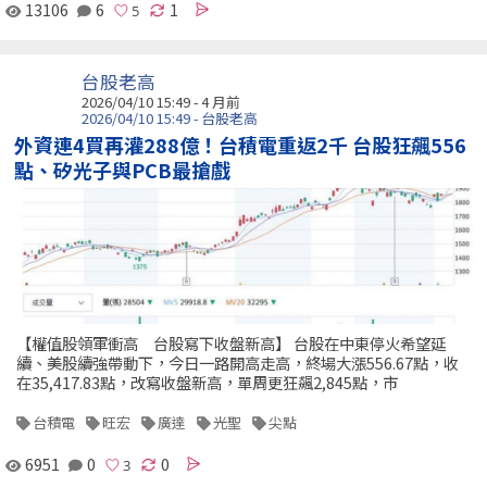
13106
6
1
台股老高
2026/04/10 15:49 - 4 月前
2026/04/10 15:49 - 台股老高
外資連4買再灌288億！台積電重返2千 台股狂飆556
點、矽光子與PCB最搶戲
【權值股領軍衝高 台股寫下收盤新高】 台股在中東停火希望延
續、美股續強帶動下，今日一路開高走高，終場大漲556.67點，收
在35,417.83點，改寫收盤新高，單周更狂飆2,845點，市
台積電
旺宏
廣達
光聖
尖點
6951
0
0