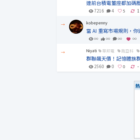
連前台積電董座都加碼
7216
4
1
kobepenny
→
當 AI 重寫市場規則
∞
∞
∞
∞
Niyati
華邦電
南亞科
→
群聯飆天價！記憶體族群
2560
0
-
熱