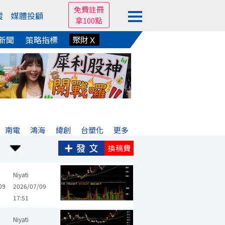
免費註冊
蹤
媒體投顧
拿100點
新聞
策略指標
聚財Ｘ
南電
鴻海
緯創
台塑化
更多
換稿費
青雲
南茂
群聯
Niyati
09
2026/07/09
17:51
Niyati