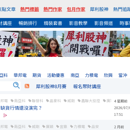
焦點文章
熱門標籤
熱門作家
包月作家
犀利股神
熱門追
財講座
暢銷排行
精裝套書
影音教學
影音頻道
時事
亞科
華邦電
期貨
活動優惠
南亞
力積電
欣興
當沖
犀利股神8月賽
報名聚財講座
華邦電
南亞科
聯發科
晶豪科
威剛
鑫聯大投控
廣穎
鈺創
4 星期前
I缺貨行情還沒演完？
2026/07/
17:51
華邦電
南亞科
威剛
廣穎
宜鼎
力積電
品安
2 月前