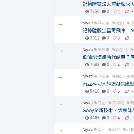
記憶體被法人重新點火 
7356
0
-
Niyati
華邦電
威剛
→
記憶體股坐雲霄飛車！A
3912
0
-
Niyati
華邦電
南亞科
→
低價記憶體時代結束？
7683
0
-
Niyati
台積電
旺宏
→
南亞科切入輝達AI供應
5416
0
-
Niyati
旺宏
華邦電
→
Google新技術、大
4465
0
-
Niyati
南亞
冠軍
台
→