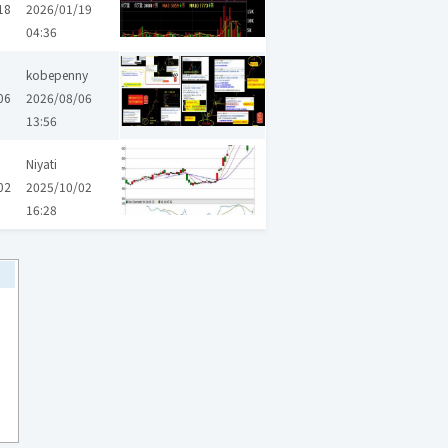
18
2026/01/19
04:36
kobepenny
06
2026/08/06
13:56
Niyati
02
2025/10/02
16:28