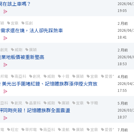
現在該上車嗎？
2026/06/
19:05
廣穎
宜鼎
鈺創
2 月前
I需求還在燒，法人卻先踩煞車
2026/06/
18:41
創見
威剛
廣穎
2 月前
產業地板價被重新墊高
2026/06/
18:53
華邦電
南亞科
創見
威剛
十銓
廣穎
宜鼎
愛普*
力積電
4 月前
鏈 美光出手圍堵紅鏈、記憶體族群漲停煙火齊放
2026/04/
17:55
南亞科
創見
晶豪科
威剛
廣穎
宜鼎
宇瞻
5 月前
摩降評同時夾殺！記憶體族群全面震盪
2026/03/
18:37
積電
旺宏
華邦電
南亞科
凌航
廣穎
宜鼎
愛普*
力積電
7 月前