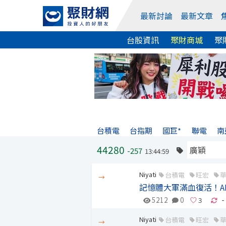
最新討論
最新文章
台股資訊
聚財商城
聚
台積電
台指期
國巨*
聯電
南
44280
-257
13:44:59
Niyati
台積電
旺宏
→
記憶體大軍滿血復活！A
5212
0
-
Niyati
台積電
旺宏
→