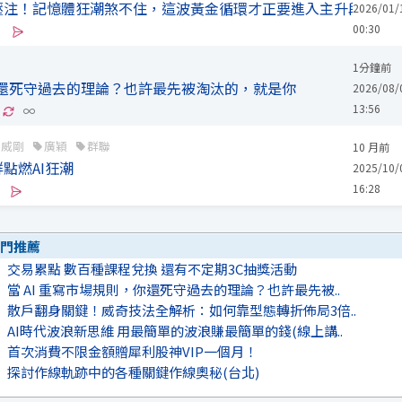
壓注！記憶體狂潮煞不住，這波黃金循環才正要進入主升段？
2026/01/
00:30
1分鐘前
，你還死守過去的理論？也許最先被淘汰的，就是你
2026/08/
13:56
∞
威剛
廣穎
群聯
10 月前
點燃AI狂潮
2025/10/
16:28
門推薦
交易累點 數百種課程兌換 還有不定期3C抽獎活動
當 AI 重寫市場規則，你還死守過去的理論？也許最先被..
散戶翻身關鍵！威奇技法全解析：如何靠型態轉折佈局3倍..
AI時代波浪新思維 用最簡單的波浪賺最簡單的錢(線上講..
首次消費不限金額贈犀利股神VIP一個月！
探討作線軌跡中的各種關鍵作線奧秘(台北)