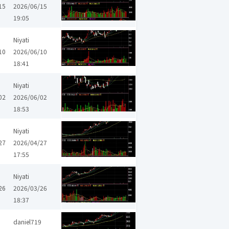
15
2026/06/15
19:05
Niyati
10
2026/06/10
18:41
Niyati
02
2026/06/02
18:53
群聯
Niyati
27
2026/04/27
17:55
Niyati
26
2026/03/26
18:37
群聯
daniel719