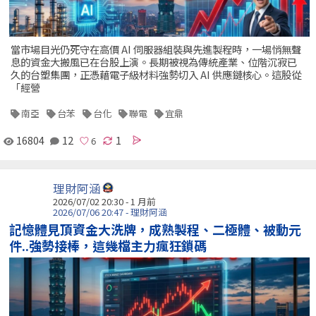
當市場目光仍死守在高價 AI 伺服器組裝與先進製程時，一場悄無聲
息的資金大搬風已在台股上演。長期被視為傳統產業、位階沉寂已
久的台塑集團，正憑藉電子級材料強勢切入 AI 供應鏈核心。這股從
「經營
南亞
台苯
台化
聯電
宜鼎
16804
12
1
理財阿涵
2026/07/02 20:30 - 1 月前
2026/07/06 20:47 - 理財阿涵
記憶體見頂資金大洗牌，成熟製程、二極體、被動元
件..強勢接棒，這幾檔主力瘋狂鎖碼