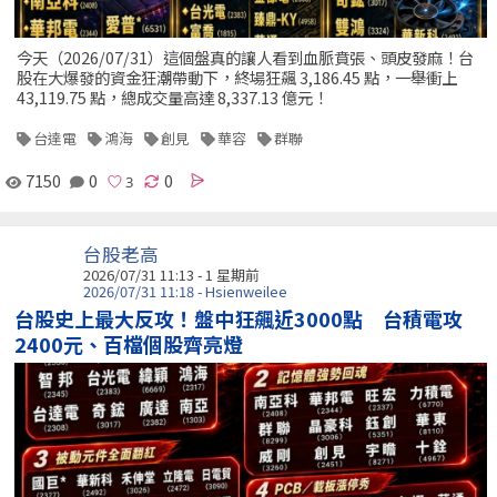
今天（2026/07/31）這個盤真的讓人看到血脈賁張、頭皮發麻！台
股在大爆發的資金狂潮帶動下，終場狂飆 3,186.45 點，一舉衝上
43,119.75 點，總成交量高達 8,337.13 億元！
台達電
鴻海
創見
華容
群聯
7150
0
0
台股老高
2026/07/31 11:13 - 1 星期前
2026/07/31 11:18 - Hsienweilee
台股史上最大反攻！盤中狂飆近3000點 台積電攻
2400元、百檔個股齊亮燈