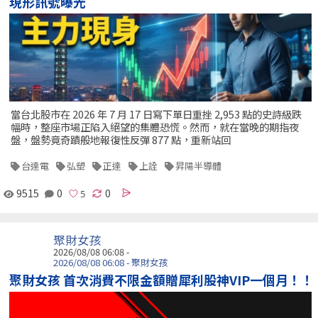
現形訊號曝光
當台北股市在 2026 年 7 月 17 日寫下單日重挫 2,953 點的史詩級跌
幅時，整座市場正陷入絕望的集體恐慌。然而，就在當晚的期指夜
盤，盤勢竟奇蹟般地報復性反彈 877 點，重新站回
台達電
弘塑
正達
上詮
昇陽半導體
9515
0
0
聚財女孩
2026/08/08 06:08 -
2026/08/08 06:08 - 聚財女孩
聚財女孩 首次消費不限金額贈犀利股神VIP一個月！！