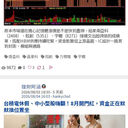
原本市場還在擔心記憶體漲價是不是快到盡頭，結果南亞科
（2408）、鈺創（5351）、宇瞻（8271）接連交出超誇張的成績
單，搭配HBM供應持續吃緊，資金乾脆從上游晶圓、IC設計一路買
到封測、模組與通路
南亞科
晶豪科
鈺創
力積電
宇瞻
9872
0
1
理財阿涵
2026/08/03 18:30 - 5 天前
2026/08/04 16:03 - hankychat
台積電休假、中小型股嗨翻！8月開門紅，資金正在默
默換位置坐