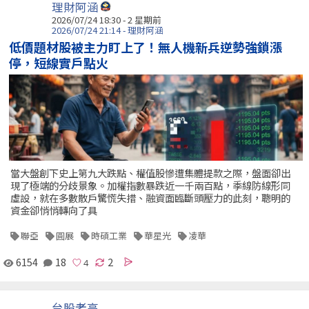
理財阿涵
2026/07/24 18:30 - 2 星期前
2026/07/24 21:14 - 理財阿涵
低價題材股被主力盯上了！無人機新兵逆勢強鎖漲
停，短線實戶點火
當大盤創下史上第九大跌點、權值股慘遭集體提款之際，盤面卻出
現了極端的分歧景象。加權指數暴跌近一千兩百點，季線防線形同
虛設，就在多數散戶驚慌失措、融資面臨斷頭壓力的此刻，聰明的
資金卻悄悄轉向了具
聯亞
圓展
時碩工業
華星光
凌華
6154
18
2
台股老高