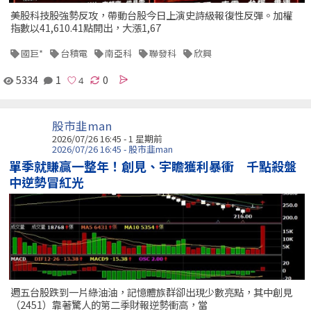
美股科技股強勢反攻，帶動台股今日上演史詩級報復性反彈。加權
指數以41,610.41點開出，大漲1,67
國巨*
台積電
南亞科
聯發科
欣興
5334
1
0
股市韭man
2026/07/26 16:45 - 1 星期前
2026/07/26 16:45 - 股市韭man
單季就賺贏一整年！創見、宇瞻獲利暴衝 千點殺盤
中逆勢冒紅光
週五台股跌到一片綠油油，記憶體族群卻出現少數亮點，其中創見
（2451）靠著驚人的第二季財報逆勢衝高，當