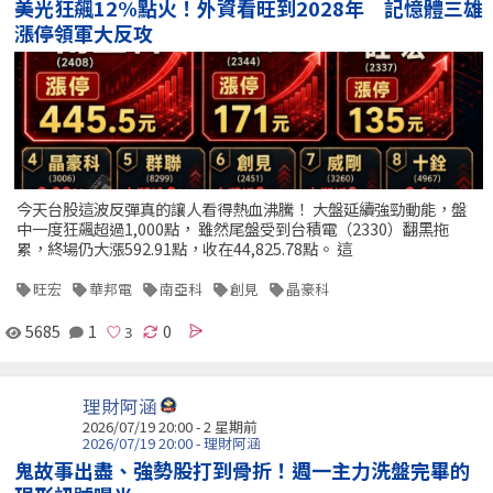
美光狂飆12%點火！外資看旺到2028年 記憶體三雄
漲停領軍大反攻
今天台股這波反彈真的讓人看得熱血沸騰！ 大盤延續強勁動能，盤
中一度狂飆超過1,000點， 雖然尾盤受到台積電（2330）翻黑拖
累，終場仍大漲592.91點，收在44,825.78點。 這
旺宏
華邦電
南亞科
創見
晶豪科
5685
1
0
理財阿涵
2026/07/19 20:00 - 2 星期前
2026/07/19 20:00 - 理財阿涵
鬼故事出盡、強勢股打到骨折！週一主力洗盤完畢的