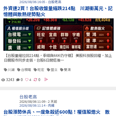
2026/08/06 16:05 - 台股老高
外資連2買！台股收盤量縮跌214點 川湖衝萬元、記
憶體與散熱逆勢點火
【台股量縮拉回214點，季線與44K仍守穩】 美股科技股回檔，加上
日韓股市同步走弱，台股6日開低後一
川湖
台積電
旺宏
盟立
雙鴻
3243
0
0
台股老高
2026/08/06 11:09 - 2 天前
2026/08/06 11:14 - 肉雞
台股漲勢休兵、一度急殺近600點！權值股熄火 散