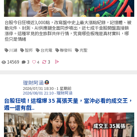
台股今日狂噴近3,000點，改寫盤中史上最大漲點紀錄，記憶體、被
動元件、封測、AI供應鏈全面同步噴出，近七成千金股開盤直接鎖
漲停。這種罕見的全族群共伴行情，究竟哪些板塊是真材實料，哪
些只是情緒
川湖
智邦
台光電
聯發科
光聖
14569
3
3
理財阿涵
2026/07/31 18:30 - 1 星期前
2026/08/01 21:10 - 理財阿涵
台股狂噴 ! 這檔爆 35 萬張天量，當沖必看的成交王，
週一還有戲..