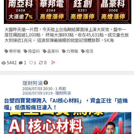
大盤昨天還一片悶，今天碰上台指期結算直接上演大反攻，盤中一
度狂飆超過1,000點， 終場大漲893點，收在45,631點，成交量也放
大到接近1兆元。 這波反彈最搶眼的就是記憶體族群，SK海
華邦電
南亞科
晶豪科
力積電
南茂
5442
1
0
理財阿涵
2026/07/03 20:30 - 1 月前
2026/07/09 19:19 - 理財阿涵
台塑四寶驚爆跨入「AI核心材料」，資金正往「這幾
檔」低價股瘋狂灌入！