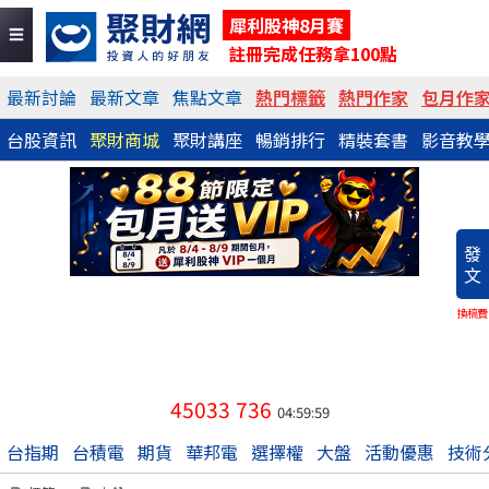
犀利股神8月賽
註冊完成任務拿100點
最新討論
最新文章
焦點文章
熱門標籤
熱門作家
包月作
台股資訊
聚財商城
聚財講座
暢銷排行
精裝套書
影音教
發
文
換稿費
45033
736
04:59:59
台指期
台積電
期貨
華邦電
選擇權
大盤
活動優惠
技術