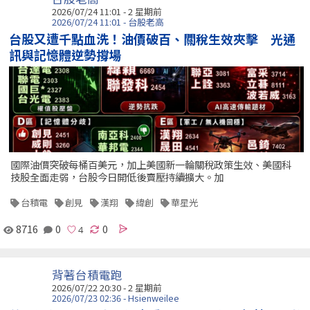
2026/07/24 11:01 - 2 星期前
2026/07/24 11:01 - 台股老高
台股又遭千點血洗！油價破百、關稅生效夾擊 光通
訊與記憶體逆勢撐場
國際油價突破每桶百美元，加上美國新一輪關稅政策生效、美國科
技股全面走弱，台股今日開低後賣壓持續擴大。加
台積電
創見
漢翔
緯創
華星光
8716
0
0
背著台積電跑
2026/07/22 20:30 - 2 星期前
2026/07/23 02:36 - Hsienweilee