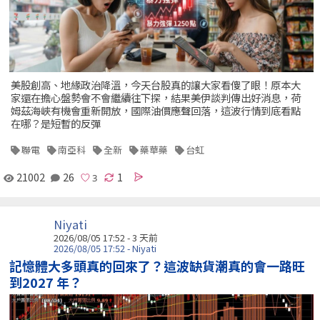
美股創高、地緣政治降溫，今天台股真的讓大家看傻了眼！原本大
家還在擔心盤勢會不會繼續往下探，結果美伊談判傳出好消息，荷
姆茲海峽有機會重新開放，國際油價應聲回落，這波行情到底看點
在哪？是短暫的反彈
聯電
南亞科
全新
藥華藥
台虹
21002
26
1
Niyati
2026/08/05 17:52 - 3 天前
2026/08/05 17:52 - Niyati
記憶體大多頭真的回來了？這波缺貨潮真的會一路旺
到2027 年？