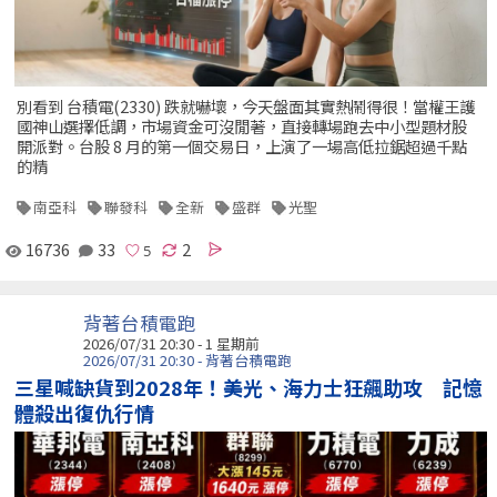
別看到 台積電(2330) 跌就嚇壞，今天盤面其實熱鬧得很！當權王護
國神山選擇低調，市場資金可沒閒著，直接轉場跑去中小型題材股
開派對。台股 8 月的第一個交易日，上演了一場高低拉鋸超過千點
的精
南亞科
聯發科
全新
盛群
光聖
16736
33
2
背著台積電跑
2026/07/31 20:30 - 1 星期前
2026/07/31 20:30 - 背著台積電跑
三星喊缺貨到2028年！美光、海力士狂飆助攻 記憶
體殺出復仇行情