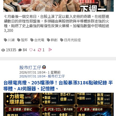
七月最後一個交易日，台股上演了足以載入史冊的奇蹟。在經歷連
續數日的非理性殺盤後，多頭藉由美股微軟與半導體族群走強的火
種，點燃了史上最強的報復性反彈火藥桶。加權指數盤中狂噴超過
3,200
川湖
智邦
台光電
群創
日月光投控
19335
84
1
股市打工仔
2026/07/31 18:04 - 1 星期前
2026/07/31 18:04 - 股市打工仔
台積電亮燈、205檔漲停！台股暴漲3186點破紀錄 半
導體、AI伺服器、記憶體、