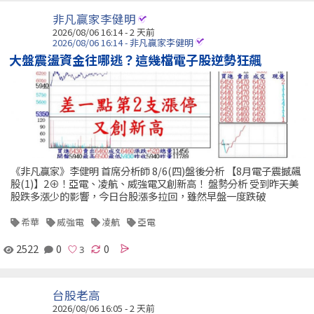
非凡贏家李健明
2026/08/06 16:14 - 2 天前
2026/08/06 16:14 - 非凡贏家李健明
大盤震盪資金往哪逃？這幾檔電子股逆勢狂飆
《非凡贏家》李健明 首席分析師 8/6(四)盤後分析 【8月電子震撼飆
股(1)】2⊕！亞電、凌航、威強電又創新高！ 盤勢分析 受到昨天美
股跌多漲少的影響，今日台股漲多拉回，雖然早盤一度跌破
希華
威強電
凌航
亞電
2522
0
0
台股老高
2026/08/06 16:05 - 2 天前