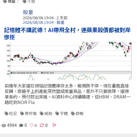
標籤：
十銓
股童
2026/08/06 19:04 - 2 天前
2026/08/06 19:04 - 股童
記憶體不講武德！AI帶飛全村，連蘋果殺價都被對岸
慘拒
前幾年大家還在煩惱記憶體庫存太多、報價跌不停，現在畫風直接
反轉，原廠手上的產能突然變成限量商品，客戶不只要排隊，還得
拿長約、預付款出來搶。AI資料中心持續擴建，從HBM、DRAM一
路吃到NOR Fla
旺宏
華邦電
威剛
宇瞻
群聯
4994
0
0