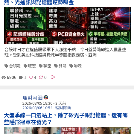
熱、光通訊與記憶體逆勢吸金
台股昨日才在權值股領軍下大漲逾千點，今日盤勢隨即進入震盪整
理。受到美股科技股與費城半導體指數走弱、亞洲
台積電
旺宏
聯亞
雙鴻
聯茂
6906
1
0
理財阿涵
2026/08/05 18:30 - 3 天前
2026/08/06 10:54 - 理財阿涵
大盤季線一口氣站上，除了矽光子跟記憶體，還有哪
些隱形冠軍在發光？