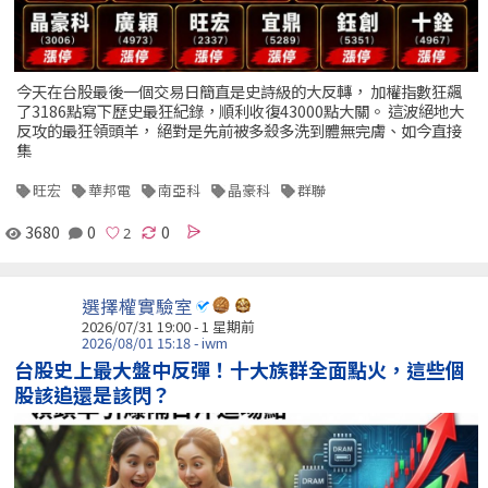
今天在台股最後一個交易日簡直是史詩級的大反轉， 加權指數狂飆
了3186點寫下歷史最狂紀錄，順利收復43000點大關。 這波絕地大
反攻的最狂領頭羊， 絕對是先前被多殺多洗到體無完膚、如今直接
集
旺宏
華邦電
南亞科
晶豪科
群聯
3680
0
0
選擇權實驗室
2026/07/31 19:00 - 1 星期前
2026/08/01 15:18 - iwm
台股史上最大盤中反彈！十大族群全面點火，這些個
股該追還是該閃？