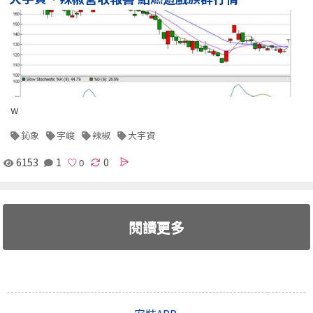
w
鈊象
宇峻
辣椒
大宇資
6153
1
0
閱讀更多