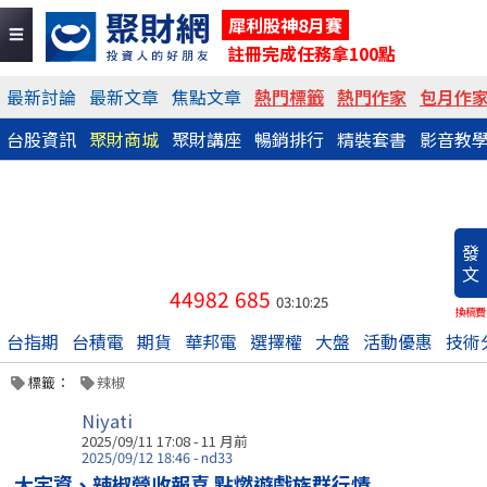
犀利股神8月賽
註冊完成任務拿100點
最新討論
最新文章
焦點文章
熱門標籤
熱門作家
包月作
台股資訊
聚財商城
聚財講座
暢銷排行
精裝套書
影音教
發
文
44982
685
03:10:25
換稿費
台指期
台積電
期貨
華邦電
選擇權
大盤
活動優惠
技術
標籤：
辣椒
Niyati
2025/09/11 17:08 - 11 月前
2025/09/12 18:46 - nd33
大宇資、辣椒營收報喜 點燃遊戲族群行情