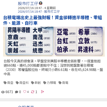
股市打工仔
2026/07/16 18:47 - 4 星期前
2026/07/16 18:47 - 股市打工仔
台積電端出史上最強財報！資金卻轉進半導體、零組
件、能源、自行車
台股今天真的很會演。早盤受到美股半導體走弱影響，一度重挫超
過660點，連45,000點都差點守不住；沒想到尾盤靠著台積電
（2330）等權值股拉抬，終場只小跌6.61點，收在45,624.98點，盤
中高
南亞
南亞科
群創
力積電
南電
6671
0
1