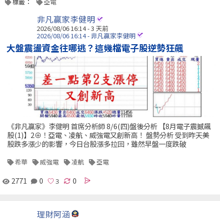
標籤：
亞電
非凡贏家李健明
2026/08/06 16:14 - 3 天前
2026/08/06 16:14 - 非凡贏家李健明
大盤震盪資金往哪逃？這幾檔電子股逆勢狂飆
《非凡贏家》李健明 首席分析師 8/6(四)盤後分析 【8月電子震撼飆
股(1)】2⊕！亞電、凌航、威強電又創新高！ 盤勢分析 受到昨天美
股跌多漲少的影響，今日台股漲多拉回，雖然早盤一度跌破
希華
威強電
凌航
亞電
2771
0
0
理財阿涵