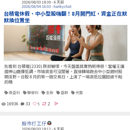
2026/08/03 18:30 - 6 天前
2026/08/04 16:03 - hankychat
台積電休假、中小型股嗨翻！8月開門紅，資金正在默
默換位置坐
別看到 台積電(2330) 跌就嚇壞，今天盤面其實熱鬧得很！當權王護
國神山選擇低調，市場資金可沒閒著，直接轉場跑去中小型題材股
開派對。台股 8 月的第一個交易日，上演了一場高低拉鋸超過千點
的精
南亞科
聯發科
全新
盛群
光聖
16936
33
2
股市打工仔
2026/08/03 18:12 - 6 天前