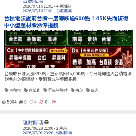
台股老高
2026/07/16 11:01 - 4 星期前
2026/07/16 11:01 - 台股老高
台積電法說前台股一度嚇跌逾600點！45K失而復得
中小型題材股漲停搶鏡
台股昨日才大漲893點、重新站回45,000點，今日隨即進入台積電法
說會前的觀望期。受到費城半導體指數
台積電
台塑化
昇陽半導體
南茂
巨大
5904
0
0
理財阿涵
2026/06/28 21:00 - 2 月前
2026/07/01 23:20 - 理財阿涵