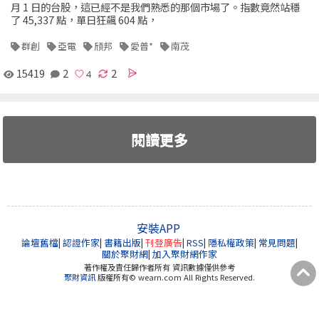
月 1 日的台股，這已經不是我們熟悉的那個市場了。指數竟然站穩
了 45,337 點，單日狂飆 604 點，
群創
亞電
頎邦
愛普*
南茂
15419
2
2
閱讀更多
安裝APP
論壇舊檔
|
認證作家
|
書籍出版
|
刊登廣告
|
RSS
|
隱私權政策
|
常見問題
|
關於聚財網
|
加入聚財網作家
著作權及責任歸作者所有 資訊數據僅供參考
聚財資訊
版權所有© wearn.com All Rights Reserved.