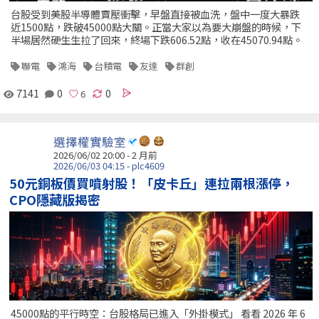
台股受到美股半導體賣壓衝擊，早盤直接被血洗，盤中一度大暴跌
近1500點，跌破45000點大關。正當大家以為要大崩盤的時候，下
半場居然硬生生拉了回來，終場下跌606.52點，收在45070.94點。
聯電
鴻海
台積電
友達
群創
7141
0
0
選擇權實驗室
2026/06/02 20:00 - 2 月前
2026/06/03 04:15 - plc4609
50元銅板價買噴射股！「皮卡丘」連拉兩根漲停，
CPO隱藏版揭密
45000點的平行時空：台股格局已進入「外掛模式」 看看 2026 年 6