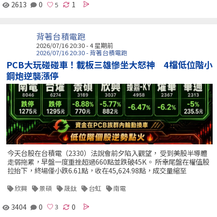
2613
0
1
背著台積電跑
2026/07/16 20:30 - 4 星期前
2026/07/16 20:30 - 背著台積電跑
PCB大玩碰碰車！載板三雄慘坐大怒神 4檔低位階小
鋼炮逆襲漲停
今天台股在台積電（2330）法說會前夕陷入觀望， 受到美股半導體
走弱拖累，早盤一度重挫超過660點並跌破45K。 所幸尾盤在權值股
拉抬下，終場僅小跌6.61點，收在45,624.98點，成交量縮至
欣興
景碩
晟鈦
台虹
南電
3404
0
0