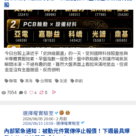
股
今日台股上演近乎「史詩級震盪」的一天，受到國際科技股重挫與
半導體賣壓拖累，早盤指數一度急殺，盤中跌點擴大到讓市場氣氛
瞬間冰凍。不過有趣的是，雖然大盤表面上看起來滿地是血，但資
金並沒有全面撤退，反而很明
聯電
鴻海
台積電
友達
群創
7054
0
0
選擇權實驗室
2026/06/05 20:00 - 2 月前
2026/06/15 10:58 - 選擇權實驗室
內部緊急通知：被動元件驚傳停止報價！下週最具爆