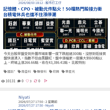
2026/08/03 18:12 - 股市打工仔
記憶體、CPO、被動元件點火！50檔熱門股接力衝
台積電休兵也擋不住漲停潮
今天台股早盤受到外圍市場影響一度下跌超過300點，沒想到低接買
盤快速湧入，指數不但由黑翻紅，盤中漲幅更一度擴大到600點以
上，終場上漲266.66點，收在43,386.41點。 比較特別
國巨*
南亞科
聯發科
欣興
華星光
10131
0
0
Niyati
2026/07/27 17:50 - 2 星期前
2026/07/27 17:50 - Niyati