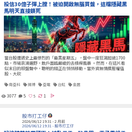
投信30億子彈上膛！被迫開啟無腦買盤，這檔隱藏黑
馬明天直接鎖死
當台股遭遇史上最慘烈的「最黑星期五」，盤中一度狂瀉超過1700
點，市場哀鴻遍野，散戶面臨嚴峻的去槓桿風暴 。然而，在這片看
似末日的殺盤聲中，聰明的錢正在悄悄移動。當外資無情摜壓權值
股、大砍
南亞科
揚博
亞電
台虹
金居
3077
5
1
股市打工仔
2026/06/12 19:31 - 2 月前
2026/06/12 19:31 - 股市打工仔