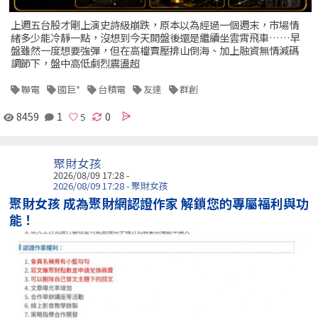
上週五台股才剛上演史詩級崩跌，原本以為經過一個週末，市場情
緒多少能冷靜一點，沒想到今天開盤後還是繼續坐雲霄飛車……早
盤雖然一度想要強彈，但在高檔賣壓排山倒海、加上融資無情減碼
調節下，盤中高低劇烈震盪超
聯電
國巨*
台積電
友達
群創
8459
1
0
聚財女孩
2026/08/09 17:28 -
2026/08/09 17:28 - 聚財女孩
聚財女孩 成為聚財網認證作家 解鎖您的專屬福利與功
能！