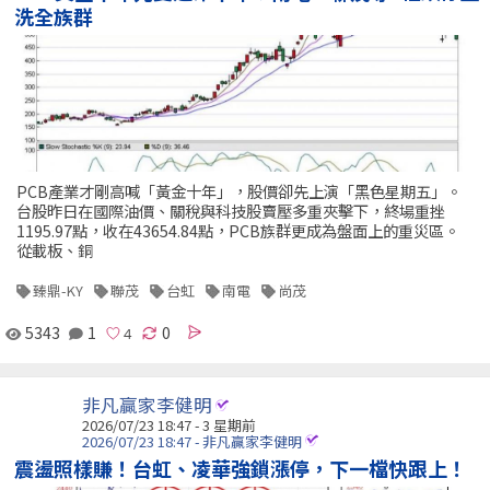
洗全族群
PCB產業才剛高喊「黃金十年」，股價卻先上演「黑色星期五」。
台股昨日在國際油價、關稅與科技股賣壓多重夾擊下，終場重挫
1195.97點，收在43654.84點，PCB族群更成為盤面上的重災區。
從載板、銅
臻鼎-KY
聯茂
台虹
南電
尚茂
5343
1
0
非凡贏家李健明
2026/07/23 18:47 - 3 星期前
2026/07/23 18:47 - 非凡贏家李健明
震盪照樣賺！台虹、凌華強鎖漲停，下一檔快跟上！