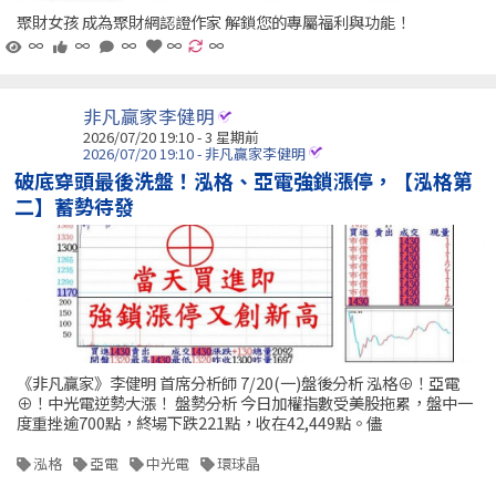
聚財女孩 成為聚財網認證作家 解鎖您的專屬福利與功能！
∞
∞
∞
∞
∞
非凡贏家李健明
2026/07/20 19:10 - 3 星期前
2026/07/20 19:10 - 非凡贏家李健明
破底穿頭最後洗盤！泓格、亞電強鎖漲停，【泓格第
二】蓄勢待發
《非凡贏家》李健明 首席分析師 7/20(一)盤後分析 泓格⊕！亞電
⊕！中光電逆勢大漲！ 盤勢分析 今日加權指數受美股拖累，盤中一
度重挫逾700點，終場下跌221點，收在42,449點。儘
泓格
亞電
中光電
環球晶