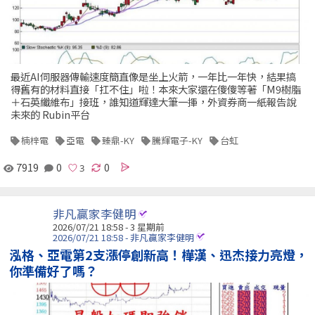
最近AI伺服器傳輸速度簡直像是坐上火箭，一年比一年快，結果搞
得舊有的材料直接「扛不住」啦！本來大家還在傻傻等著「M9樹脂
＋石英纖維布」接班，誰知道輝達大筆一揮，外資券商一紙報告說
未來的 Rubin平台
楠梓電
亞電
臻鼎-KY
騰輝電子-KY
台虹
7919
0
0
非凡贏家李健明
2026/07/21 18:58 - 3 星期前
2026/07/21 18:58 - 非凡贏家李健明
泓格、亞電第2支漲停創新高！樺漢、迅杰接力亮燈，
你準備好了嗎？