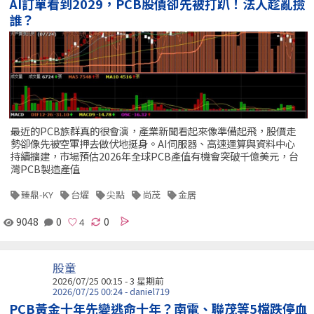
AI訂單看到2029，PCB股價卻先被打趴！法人趁亂撿
誰？
最近的PCB族群真的很會演，產業新聞看起來像準備起飛，股價走
勢卻像先被空軍押去做伏地挺身。AI伺服器、高速運算與資料中心
持續擴建，市場預估2026年全球PCB產值有機會突破千億美元，台
灣PCB製造產值
臻鼎-KY
台燿
尖點
尚茂
金居
9048
0
0
股童
2026/07/25 00:15 - 3 星期前
2026/07/25 00:24 - daniel719
PCB黃金十年先變逃命十年？南電、聯茂等5檔跌停血