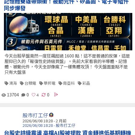
記憶體雙雄帶頭衝！被動元件、矽晶圓、電子零組件
同步爆發
今天台股早盤竟然一度狂飆超過 1600 點！這不是普通的反彈，這是
壓抑已久的「報復性史詩級買盤」。先前大家看衰的半導體、記憶
體、被動元件，今天全部像瘋了一樣集體攻頂！ 今天盤面重點不是
只有大盤漲
鴻海
台積電
華邦電
南亞科
彩晶
13704
0
0
股市打工仔
2026/06/08 18:28 - 2 月前
2026/06/08 18:28 - 股市打工仔
台股史詩級震盪 高檔AI股被提款 資金轉進低基期轉機