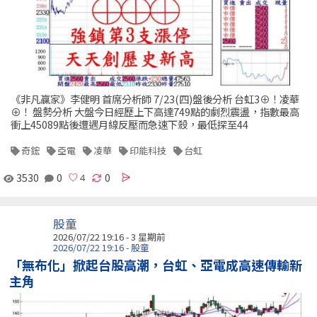
《非凡贏家》李健明 首席分析師 7/23(四)盤後分析 台虹3⊕！凌華
⊕！ 盤勢分析 大盤今日經歷上下高達749點的劇烈震盪，指數最高
衝上45089點後遭遇月線反壓而急速下殺，最低探至44
奇鋐
亞電
凌華
印能科技
台虹
3530
0
0
股童
2026/07/22 19:16 - 3 星期前
2026/07/22 19:16 - 股童
「無布化」掀起台股高潮，台虹、亞電成高速傳輸新
主角