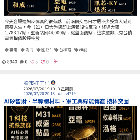
今天台股這場反彈真的很有感，前兩個交易日才把不少投資人嚇到
懷疑人生，今（21）日大盤隨即上演報復性反攻，終場大漲
1,783.17點，重新站回44,000點。從盤面觀察，這次並非只有台積
電等權值股撐指數
聯電
鴻海
國巨*
台積電
群創
8940
0
0
股市打工仔
2026/07/20 19:10 - 3 星期前
2026/07/20 20:18 - daniel719
AI矽智財、半導體材料、軍工與綠能傳產 接棒突圍