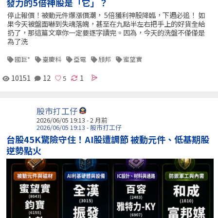
發力的5倍神股是「它」？
停止報價！被動元件爆漲價潮， 5倍獲利神股降臨，下週必追！ 如
果今天被盤面嚇到失魂落魄，甚至在九點半左右把手上的好貨全給
扔了，那這篇文章你一定要逐字讀完。因為，今天的洗盤不僅僅是
為了洗
國巨*
臺慶科
亞電
頎邦
蜜望實
10151
12
1
股市打工仔
2026/06/05 19:13 - 2 月前
2026/06/05 19:13 - 股市打工仔
台股45K驚險守住！AI股遭調節 被動元件、低基期股
逆勢點火