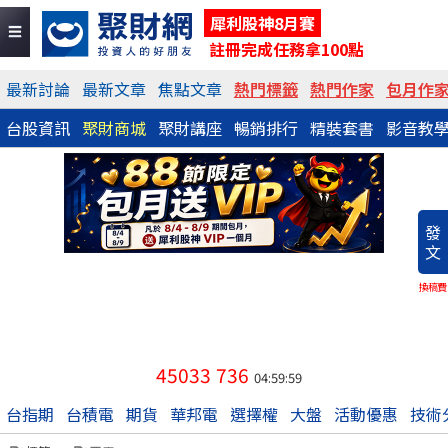
犀利股神8月賽
註冊完成任務拿100點
最新討論
最新文章
焦點文章
熱門標籤
熱門作家
包月作
台股資訊
聚財商城
聚財講座
暢銷排行
精裝套書
影音教
發
文
換稿費
45033
736
04:59:59
台指期
台積電
期貨
華邦電
選擇權
大盤
活動優惠
技術