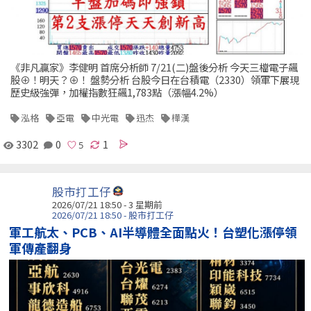
《非凡贏家》李健明 首席分析師 7/21(二)盤後分析 今天三檔電子飆
股⊕！明天？⊕！ 盤勢分析 台股今日在台積電（2330）領軍下展現
歷史級強彈，加權指數狂飆1,783點（漲幅4.2%）
泓格
亞電
中光電
迅杰
樺漢
3302
0
1
股市打工仔
2026/07/21 18:50 - 3 星期前
2026/07/21 18:50 - 股市打工仔
軍工航太、PCB、AI半導體全面點火！台塑化漲停領
軍傳產翻身