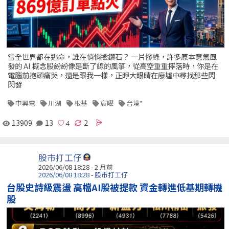
當全世界都在逃命，誰在悄悄撿鑽石？ 一片慘綠，許多原本意氣風
發的 AI 概念股紛紛像是斷了線的風箏，從高空重重摔落時，你是在
電腦前抱頭痛哭，還是跟我一樣，正睜大眼睛在廢墟中尋找那些閃
閃發
中興電
川湖
根基
宸曜
台境*
13909
13
2
股市打工仔
2026/06/08 18:28 - 2 月前
2026/06/08 18:28 - 股市打工仔
台股史詩級震盪 高檔AI股被提款 資金轉進低基期轉機
股