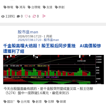
聯電
鴻海
台積電
友達
群創
11891
0
0
股市韭man
2026/07/06 17:23 - 1 月前
2026/07/06 17:23 - 股市韭man
千金股高檔大逃殺！股王股后同步重挫 AI高價股慘
遭獲利了結
今天台股盤面最有感的，是千金股突然變成重災區。股王信驊
（5274）盤中一度跌破1.6萬元，最低來到15
國巨*
台光電
創意
信驊
穎崴