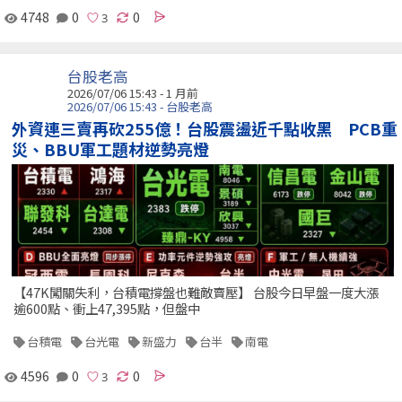
4748
0
0
台股老高
2026/07/06 15:43 - 1 月前
2026/07/06 15:43 - 台股老高
外資連三賣再砍255億！台股震盪近千點收黑 PCB重
災、BBU軍工題材逆勢亮燈
【47K闖關失利，台積電撐盤也難敵賣壓】 台股今日早盤一度大漲
逾600點、衝上47,395點，但盤中
台積電
台光電
新盛力
台半
南電
4596
0
0