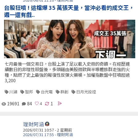
台股狂噴 ! 這檔爆 35 萬張天量，當沖必看的成交王，
週一還有戲..
七月最後一個交易日，台股上演了足以載入史冊的奇蹟。在經歷連
續數日的非理性殺盤後，多頭藉由美股微軟與半導體族群走強的火
種，點燃了史上最強的報復性反彈火藥桶。加權指數盤中狂噴超過
3,200
川湖
智邦
台光電
群創
日月光投控
19691
84
1
理財阿涵
2026/07/31 10:57 - 2 星期前
2026/07/31 17:55 - 理財阿涵