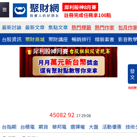
犀利股神8月賽
註冊完成任務拿100點
最新討論
最新文章
焦點文章
熱門標籤
熱門作家
包月作
台股資訊
聚財商城
聚財講座
暢銷排行
精裝套書
影音教
發
文
換稿費
45082
92
17:29:08
台指期
台積電
期貨
華邦電
選擇權
大盤
活動優惠
技術