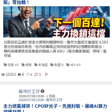
股」等抬轎！
台股目前正處於資金大挪移的關鍵時刻，雖然大盤成交量縮至 9,583
億元的兩個月新低，但內部籌碼正悄悄從過熱的記憶體族群撤出，
轉向具備實質成長動能的機器人與 BBU（電池備援模組）領域。當
市場
百達-KY
順達
禾瑞亞
新盛力
AES-KY
15312
6
1
股市打工仔
2026/07/08 19:08 - 1 月前
2026/07/08 19:08 - 股市打工仔
主力逆風掃貨！CPO矽光子、先進封裝、邊緣AI算力
接棒狂飆！