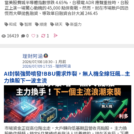
當美股費城半導體指數慘跌 4.65%，台積電 ADR 應聲重挫時，台股
正上演一場驚心動魄的 45,000 點保衛戰。然而，就在市場散戶因恐
慌而大舉拋售融資、導致單日融資合計大減 246.45
和成
智原
順達
碩天
新盛力
16419
0
1
理財阿涵
2026/07/08 18:30 - 1 月前
2026/07/09 17:55 - 理財阿涵
AI封裝強勢噴發!BBU需求炸裂，無人機全線狂飆...主
力換股下一波主流
市場資金正從高位階出走，大戶轉向低基期且營收亮點股。 主力換
股動作頻頻，鎖定6月業績成長與法人認養標的，現在不布局，下週