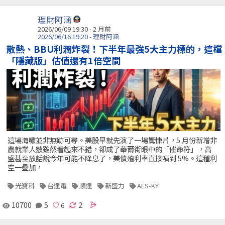
理財阿涵
2026/06/09 19:30 - 2 月前
2026/06/16 19:20 - 理財阿涵
散熱、BBU利潤炸裂！下半年最強5大主力標的，這檔
「隱藏版」估值還有1倍空間
這場海嘯並非無跡可尋。美股早就先演了一場驚悚片，5 月份新增非
農就業人數雖然看起來不錯，卻成了華爾街眼中的「催命符」，高
盛甚至放話說今年可能不降息了，美債殖利率直接噴到 5%。這種利
空一疊加，
光寶科
台達電
順達
新盛力
AES-KY
10700
5
2