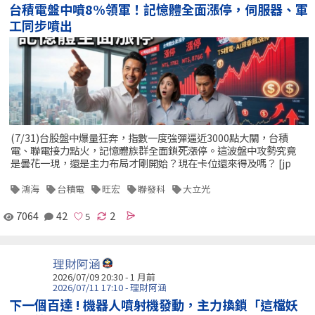
台積電盤中噴8%領軍！記憶體全面漲停，伺服器、軍
工同步噴出
(7/31)台股盤中爆量狂奔，指數一度強彈逼近3000點大關，台積
電、聯電接力點火，記憶體族群全面鎖死漲停。這波盤中攻勢究竟
是曇花一現，還是主力布局才剛開始？現在卡位還來得及嗎？ [jp
鴻海
台積電
旺宏
聯發科
大立光
7064
42
2
理財阿涵
2026/07/09 20:30 - 1 月前
2026/07/11 17:10 - 理財阿涵
下一個百達 ! 機器人噴射機發動，主力換鎖「這檔妖