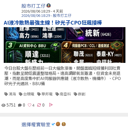
股市打工仔
2026/08/06 18:29 - 4 天前
2026/08/06 18:29 - 股市打工仔
AI液冷散熱最強主線！矽光子CPO狂飆接棒
今日台股大盤在歷經前一日大幅急漲後，開盤面臨短線獲利回吐賣
壓，指數呈開低震盪整理格局。逢高調節氣氛雖濃，但資金未見退
潮，而是高度集中於AI伺服器供應鏈（液冷散熱、機構件）、CPO
矽光子光通訊、BBU備
鴻海
台積電
華邦電
南亞科
群創
5751
0
0
選擇權實驗室