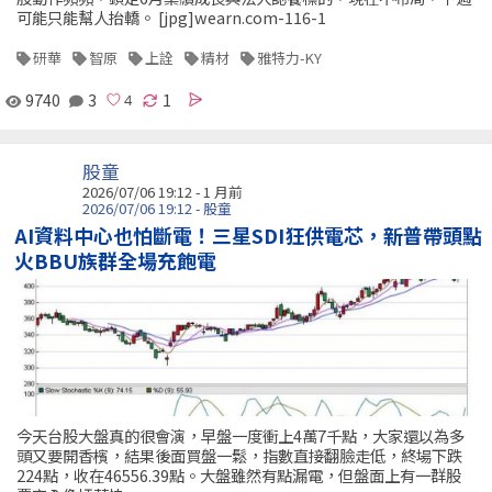
可能只能幫人抬轎。 [jpg]wearn.com-116-1
研華
智原
上詮
精材
雅特力-KY
9740
3
1
股童
2026/07/06 19:12 - 1 月前
2026/07/06 19:12 - 股童
AI資料中心也怕斷電！三星SDI狂供電芯，新普帶頭點
火BBU族群全場充飽電
今天台股大盤真的很會演，早盤一度衝上4萬7千點，大家還以為多
頭又要開香檳，結果後面買盤一鬆，指數直接翻臉走低，終場下跌
224點，收在46556.39點。大盤雖然有點漏電，但盤面上有一群股