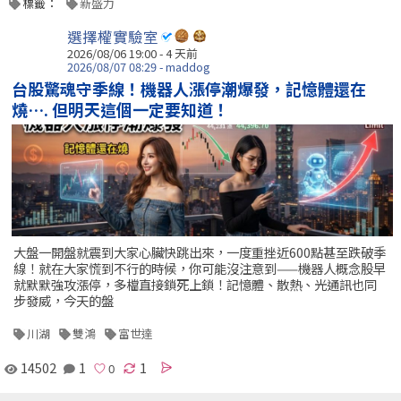
標籤：
新盛力
選擇權實驗室
2026/08/06 19:00 - 4 天前
2026/08/07 08:29 - maddog
台股驚魂守季線！機器人漲停潮爆發，記憶體還在
燒…. 但明天這個一定要知道！
大盤一開盤就震到大家心臟快跳出來，一度重挫近600點甚至跌破季
線！就在大家慌到不行的時候，你可能沒注意到——機器人概念股早
就默默強攻漲停，多檔直接鎖死上鎖！記憶體、散熱、光通訊也同
步發威，今天的盤
川湖
雙鴻
富世達
14502
1
1