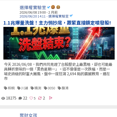
選擇權實驗室
2026/06/08 19:00 - 2 月前
2026/06/20 14:11 - 選擇權實驗室
1.1兆爆量洗盤！主力悄抄底，跟緊直接鎖定噴發股!
今天 2026/06/08，我們共同見證了台股歷史上最黑暗，卻也可能最
具轉折意味的一個「黑色星期一」。這不僅僅是一次跌幅，而是一
場史詩級的財富大搬風，盤中一度狂瀉 2,694 點的震撼教育，連在
市
和桐
川湖
精測
0050
馥鴻
18275
22
2
聚財女孩