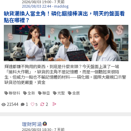
2026/08/03 19:00 - 7 天前
2026/08/03 22:44 - maddog
缺貨潮換人當主角！磷化銦接棒演出，明天的盤面看
點在哪裡？
輝達都嫌不夠用的東西，到底是什麼來頭？今天盤面上演了一場
「搶料大作戰」，缺貨的主角不是記憶體，而是一個聽起來很陌
生、但威力一點也不輸記憶體的材料——磷化銦。國際大廠親口示警
缺貨恐怕更嚴重，資金
聯發科
全新
聯亞
光聖
金居
21544
1
2
理財阿涵
2026/08/03 18:30 - 7 天前