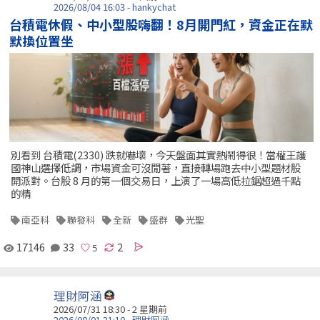
2026/08/04 16:03 - hankychat
台積電休假、中小型股嗨翻！8月開門紅，資金正在默
默換位置坐
別看到 台積電(2330) 跌就嚇壞，今天盤面其實熱鬧得很！當權王護
國神山選擇低調，市場資金可沒閒著，直接轉場跑去中小型題材股
開派對。台股 8 月的第一個交易日，上演了一場高低拉鋸超過千點
的精
南亞科
聯發科
全新
盛群
光聖
17146
33
2
理財阿涵
2026/07/31 18:30 - 2 星期前
2026/08/01 21:10 - 理財阿涵