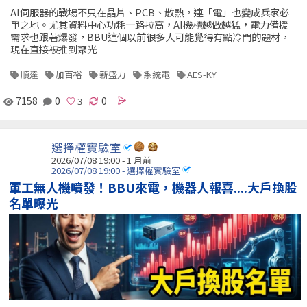
AI伺服器的戰場不只在晶片、PCB、散熱，連「電」也變成兵家必
爭之地。尤其資料中心功耗一路拉高，AI機櫃越做越猛，電力備援
需求也跟著爆發，BBU這個以前很多人可能覺得有點冷門的題材，
現在直接被推到聚光
順達
加百裕
新盛力
系統電
AES-KY
7158
0
0
選擇權實驗室
2026/07/08 19:00 - 1 月前
2026/07/08 19:00 - 選擇權實驗室
軍工無人機噴發！BBU來電，機器人報喜....大戶換股
名單曝光