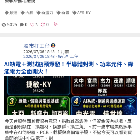
票完全像插著快
順達
西勝
新盛力
新普
AES-KY
5025
0
0
股市打工仔
2026/07/06 18:43 - 1 月前
2026/07/06 18:43 - 股市打工仔
AI缺電＋測試瓶頸爆發！半導體封測、功率元件、綠
能電力全面開火！
今天台股盤面其實很有意思，指數雖然震盪，但資金沒有退場，反
而是很明顯在「換題材、換族群、換主角」。前一波市場焦點多半
集中在AI伺服器、PCB、載板與高價電子股，不過今天可以看到資
金開始往中小型電子、封