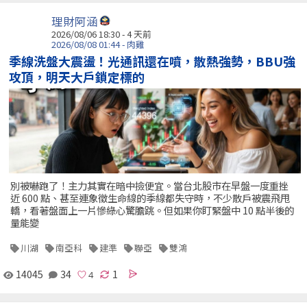
理財阿涵
2026/08/06 18:30 - 4 天前
2026/08/08 01:44 - 肉雞
季線洗盤大震盪！光通訊還在噴，散熱強勢，BBU強
攻頂，明天大戶鎖定標的
別被嚇跑了！主力其實在暗中撿便宜。當台北股市在早盤一度重挫
近 600 點、甚至連象徵生命線的季線都失守時，不少散戶被震飛甩
轎，看著盤面上一片慘綠心驚膽跳。但如果你盯緊盤中 10 點半後的
量能變
川湖
南亞科
建準
聯亞
雙鴻
14045
34
1