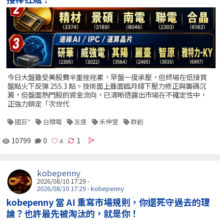
今日大盤雖受美股費半重挫拖累，早盤一度承壓，但終場在低接買
盤點火下反彈 255.3 點。技術面上雖面臨月線下壓力修正與籌碼沉
澱，但盤面熱門股的資金流向，已清晰透露出市場在不確定性中，
正強力鎖定「次世代
國巨*
台積電
友達
禾伸堂
群創
10799
0
1
kobepenny
2026/08/10 17:29 -
2026/08/10 17:29 - kobepenny
kobepenny 當 AI 重寫市場規則，你還死守過去的理
論？也許最先被淘汰的，就是你！