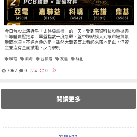
今日台股上演近乎「史詩級震盪」的一天，受到國際科技股重挫與
半導體賣壓拖累，早盤指數一度急殺，盤中跌點擴大到讓市場氣氛
瞬間冰凍。不過有趣的是，雖然大盤表面上看起來滿地是血，但資
金並沒有全面撤退，反而很明
聯電
鴻海
台積電
友達
群創
7062
0
0
閱讀更多
安裝APP