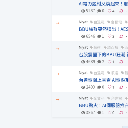
AI電力題材又燒起來！
5187
0
-
Niyati
台達電
台積電
→
BBU族群突然噴出！AE
6546
1
-
Niyati
順達
加百裕
→
台股震盪下的BBU狂潮 
4689
2
-
Niyati
台達電
順達
→
台達電衝上雲霄 AI電
2403
0
-
Niyati
光寶科
台達電
→
BBU點火！AI伺服器
3867
1
-