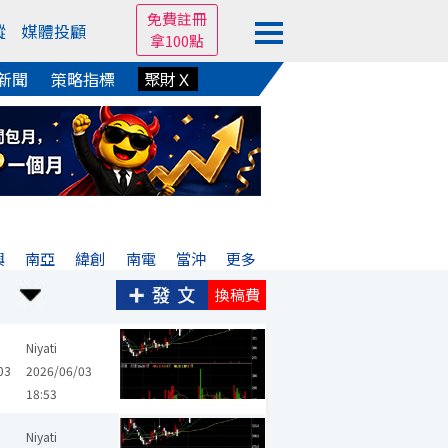
免費註冊
蹤
媒體投顧
拿100點
新聞
策略指標
聚財Ｘ
興
南亞
緯創
南電
當沖
更多
換稿費
Niyati
03
2026/06/03
18:53
Niyati