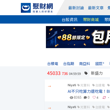
最新討論
最新文章
台股資訊
聚財商城
聚
台積電
台指期
南亞科
國巨*
45033
736
04:59:59
Niyati
光寶科
台達電
→
AI不只吃算力還吃電！
8365
0
-
Niyati
光寶科
台達電
→