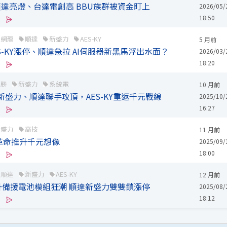
順達亮燈、台達電創高 BBU族群被資金盯上
2026/05/
18:50
網龍
順達
新盛力
AES-KY
5 月前
S-KY漲停、順達急拉 AI伺服器新黑馬浮出水面？
2026/03/
18:20
西勝
新盛力
系統電
10 月前
新盛力、順達聯手攻頂，AES-KY重返千元戰線
2025/10/
16:27
新盛力
高技
11 月前
源革命推升千元想像
2025/09/
18:00
順達
新盛力
AES-KY
12 月前
推升備援電池模組狂潮 順達新盛力雙雙鎖漲停
2025/08/
18:12