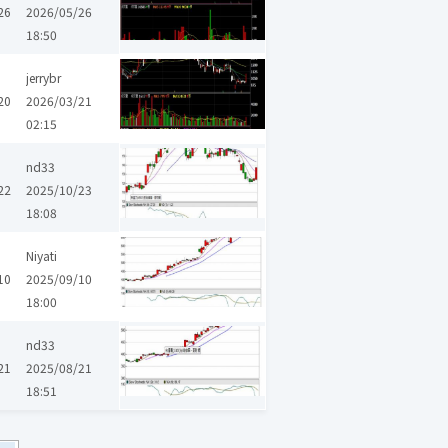
26
2026/05/26
18:50
jerrybr
20
2026/03/21
02:15
nd33
22
2025/10/23
18:08
Niyati
10
2025/09/10
18:00
nd33
21
2025/08/21
18:51