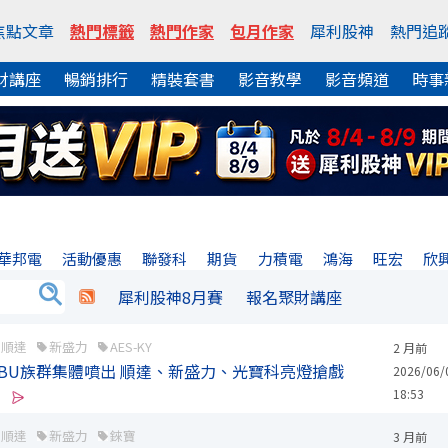
焦點文章
熱門標籤
熱門作家
包月作家
犀利股神
熱門追
財講座
暢銷排行
精裝套書
影音教學
影音頻道
時事
華邦電
活動優惠
聯發科
期貨
力積電
鴻海
旺宏
欣
犀利股神8月賽
報名聚財講座
順達
新盛力
AES-KY
2 月前
BBU族群集體噴出 順達、新盛力、光寶科亮燈搶戲
2026/06/
18:53
順達
新盛力
錸寶
3 月前