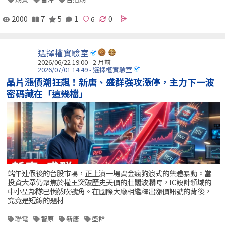
2000
7
5
1
0
選擇權實驗室
2026/06/22 19:00 - 2 月前
2026/07/01 14:49 - 選擇權實驗室
晶片漲價潮狂飆！新唐、盛群強攻漲停，主力下一波
密碼藏在「這幾檔」
端午連假後的台股市場，正上演一場資金瘋狗浪式的集體暴動。當
投資大眾仍聚焦於權王突破歷史天價的壯闊波瀾時，IC設計領域的
中小型部隊已悄然吹號角。在國際大廠相繼釋出漲價訊號的背後，
究竟是短線的題材
聯電
智原
新唐
盛群