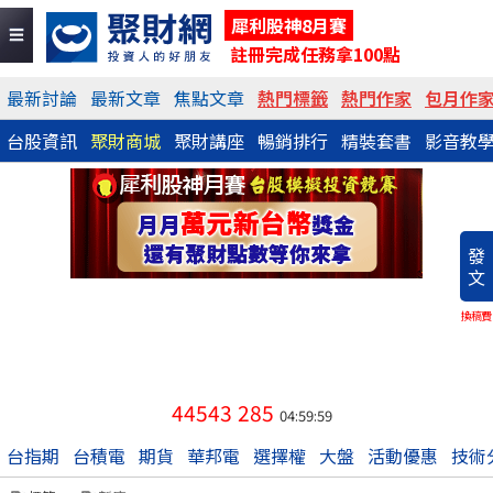
犀利股神8月賽
註冊完成任務拿100點
最新討論
最新文章
焦點文章
熱門標籤
熱門作家
包月作
台股資訊
聚財商城
聚財講座
暢銷排行
精裝套書
影音教
發
文
換稿費
44543
285
04:59:59
台指期
台積電
期貨
華邦電
選擇權
大盤
活動優惠
技術