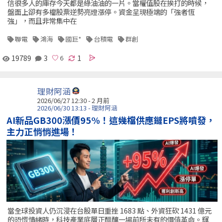
信很多人的庫存今天都是綠油油的一片。當權值股在挨打的時候，
盤面上卻有多檔股票逆勢亮燈漲停。資金呈現極端的「強者恆
強」，而且非常集中在
聯電
鴻海
國巨*
台積電
群創
19789
3
1
理財阿涵
2026/06/27 12:30 - 2 月前
2026/06/30 13:13 - 理財阿涵
AI新品GB300漲價95%！這幾檔供應鏈EPS將噴發，
主力正悄悄進場！
當全球投資人仍沉浸在台股單日重挫 1683 點、外資狂砍 1431 億元
的恐慌情緒時，科技產業底層正醞釀一場前所未有的價值革命。輝