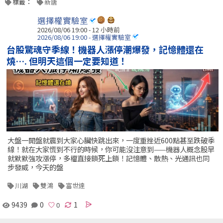
標籤：
新唐
選擇權實驗室
2026/08/06 19:00 -
12 小時前
2026/08/06 19:00 - 選擇權實驗室
台股驚魂守季線！機器人漲停潮爆發，記憶體還在
燒…. 但明天這個一定要知道！
大盤一開盤就震到大家心臟快跳出來，一度重挫近600點甚至跌破季
線！就在大家慌到不行的時候，你可能沒注意到——機器人概念股早
就默默強攻漲停，多檔直接鎖死上鎖！記憶體、散熱、光通訊也同
步發威，今天的盤
川湖
雙鴻
富世達
9439
0
1