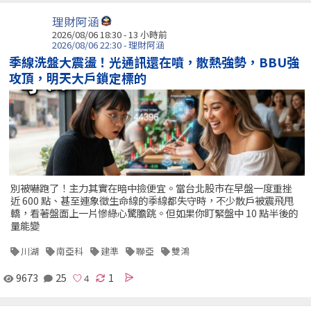
理財阿涵
2026/08/06 18:30 -
13 小時前
2026/08/06 22:30 - 理財阿涵
季線洗盤大震盪！光通訊還在噴，散熱強勢，BBU強
攻頂，明天大戶鎖定標的
別被嚇跑了！主力其實在暗中撿便宜。當台北股市在早盤一度重挫
近 600 點、甚至連象徵生命線的季線都失守時，不少散戶被震飛甩
轎，看著盤面上一片慘綠心驚膽跳。但如果你盯緊盤中 10 點半後的
量能變
川湖
南亞科
建準
聯亞
雙鴻
9673
25
1