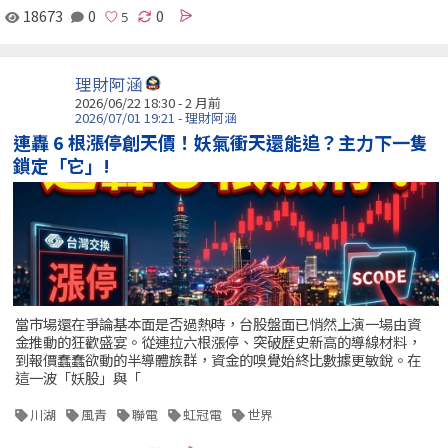
18673
0
0
理財阿涵
2026/06/22 18:30 - 2 月前
2026/07/01 19:21 - 理財阿涵
連轟 6 根漲停創天價！妖氣衝天還能追？主力下一隻
鎖定「它」!
當市場還在爭論基本面是否過熱時，台股盤面已悄然上演一場由資
金推動的狂歡盛宴。從連拉六根漲停、突破歷史新高的導線材料，
到報價蠢蠢欲動的半導體族群，資金的嗅覺始終比數據更敏銳。在
這一波「妖股」與「
川湖
風青
聯電
虹冠電
世界