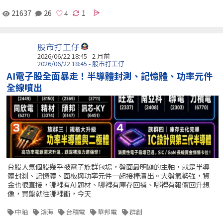
21637
26
1
股市打工仔
2026/06/22 18:45 - 2 月前
2026/06/22 18:45 - 股市打工仔
AI電子股全面暴走！半導體封測、記憶體、功率元件
全線噴出
台股人氣個股幾乎被電子族群包場，盤面最明顯的主軸，就是半導
體封測、記憶體、面板與功率元件一起接棒演出。大盤氣勢強，資
金也很直接，哪裡有AI題材、哪裡有庫存回補、哪裡有報價回升想
像，買盤就往哪裡衝，今天
中釉
鴻海
台積電
華邦電
群創