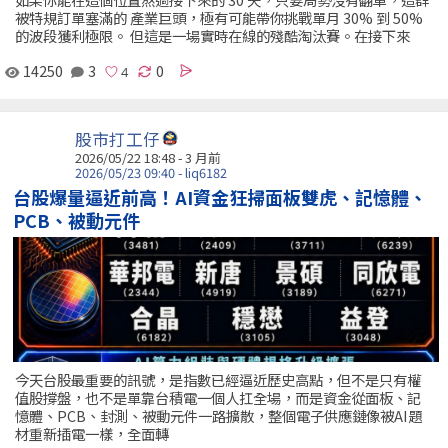
被特規訂單塞滿的 產業巨頭，極有可能帶你挑戰單月 30% 到 50%
的波段獲利極限。 但這是一場實時在線的殘酷淘汰賽。在接下來
14250
3
0
股市打工仔
2026/05/22 18:48 - 3 月前
2026/05/23 09:40 - liq6182
台股爆量逼近前高！AI資金狂掃面板雙虎、記憶體、
PCB、被動元件
今天台股最重要的訊號，是指數已經逼近歷史高點，但不是只有權
值股撐盤，也不是單靠台積電一個人扛全場，而是資金從面板、記
憶體、PCB、封測、被動元件一路擴散，整個電子供應鏈像被AI題
材重新插電一樣，全面轉