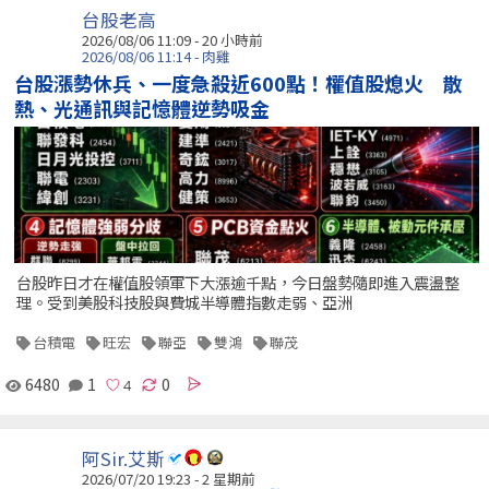
台股老高
2026/08/06 11:09 -
20 小時前
2026/08/06 11:14 - 肉雞
台股漲勢休兵、一度急殺近600點！權值股熄火 散
熱、光通訊與記憶體逆勢吸金
台股昨日才在權值股領軍下大漲逾千點，今日盤勢隨即進入震盪整
理。受到美股科技股與費城半導體指數走弱、亞洲
台積電
旺宏
聯亞
雙鴻
聯茂
6480
1
0
阿Sir.艾斯
2026/07/20 19:23 - 2 星期前