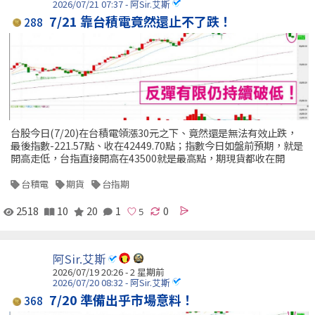
2026/07/21 07:37 - 阿Sir.艾斯
7/21 靠台積電竟然還止不了跌！
288
台股今日(7/20)在台積電領漲30元之下、竟然還是無法有效止跌，
最後指數-221.57點、收在42449.70點；指數今日如盤前預期，就是
開高走低，台指直接開高在43500就是最高點，期現貨都收在開
台積電
期貨
台指期
2518
10
20
1
0
阿Sir.艾斯
2026/07/19 20:26 - 2 星期前
2026/07/20 08:32 - 阿Sir.艾斯
7/20 準備出乎市場意料！
368