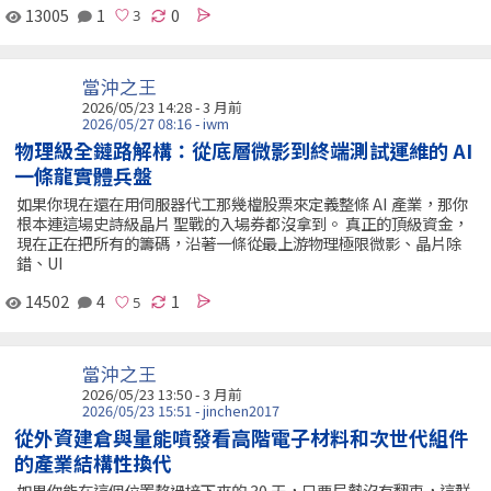
13005
1
0
當沖之王
2026/05/23 14:28 - 3 月前
2026/05/27 08:16 - iwm
物理級全鏈路解構：從底層微影到終端測試運維的 AI
一條龍實體兵盤
如果你現在還在用伺服器代工那幾檔股票來定義整條 AI 產業，那你
根本連這場史詩級晶片 聖戰的入場券都沒拿到。 真正的頂級資金，
現在正在把所有的籌碼，沿著一條從最上游物理極限微影、晶片除
錯、UI
14502
4
1
當沖之王
2026/05/23 13:50 - 3 月前
2026/05/23 15:51 - jinchen2017
從外資建倉與量能噴發看高階電子材料和次世代組件
的產業結構性換代
如果你能在這個位置熬過接下來的 30 天，只要局勢沒有翻車，這群