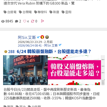
達次世代 Vera Rubin 架構下的 GB300 新品，驚
台達電
台積電
聯發科
新唐
亞翔
8845
2
0
阿Sir.艾斯
2026/06/23 23:29 - 2 月前
2026/06/24 08:41 - 阿Sir.艾斯
6/24 韓股崩盤融斷，台股還能走多遠？
288
台股今日(6/23)開高走低、盤中再度刷新歷史新高，最後指
數-640.86點、收在47100.65點；日本與韓國股市同步重挫，日經
225指數暴跌超過2500點、收跌-3.55%；韓國KOSPI指數盤中
期貨
當沖
台指期