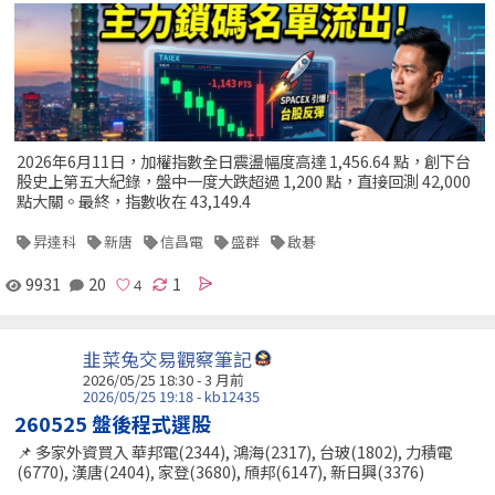
2026年6月11日，加權指數全日震盪幅度高達 1,456.64 點，創下台
股史上第五大紀錄，盤中一度大跌超過 1,200 點，直接回測 42,000
點大關。最終，指數收在 43,149.4
昇達科
新唐
信昌電
盛群
啟碁
9931
20
1
韭菜兔交易觀察筆記
2026/05/25 18:30 - 3 月前
2026/05/25 19:18 - kb12435
260525 盤後程式選股
📌 多家外資買入 華邦電(2344), 鴻海(2317), 台玻(1802), 力積電
(6770), 漢唐(2404), 家登(3680), 頎邦(6147), 新日興(3376)