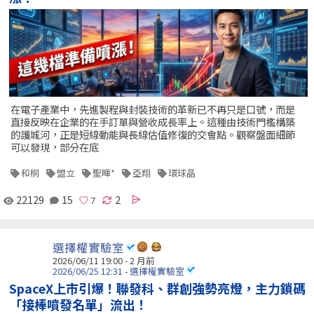
在電子產業中，先進製程與封裝技術的革新已不再只是口號，而是
直接反映在企業的在手訂單與營收成長率上。這種由技術門檻構築
的護城河，正是短線動能與長線估值修復的交會點。觀察盤面細節
可以發現，部分在底
和桐
盟立
聖暉*
亞翔
環球晶
22129
15
2
選擇權實驗室
2026/06/11 19:00 - 2 月前
2026/06/25 12:31 - 選擇權實驗室
SpaceX上市引爆！聯發科、群創強勢亮燈，主力鎖碼
「接棒噴發名單」流出！