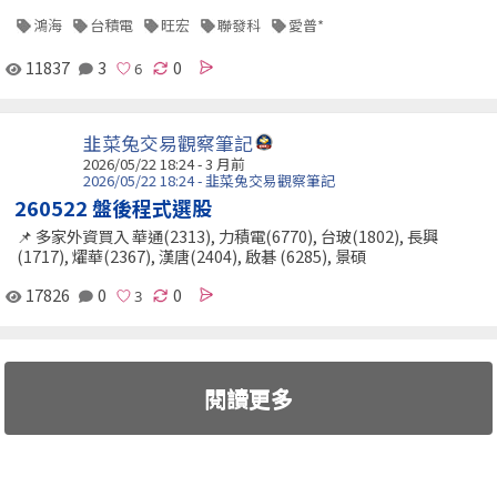
鴻海
台積電
旺宏
聯發科
愛普*
11837
3
0
韭菜兔交易觀察筆記
2026/05/22 18:24 - 3 月前
2026/05/22 18:24 - 韭菜兔交易觀察筆記
260522 盤後程式選股
📌 多家外資買入 華通(2313), 力積電(6770), 台玻(1802), 長興
(1717), 燿華(2367), 漢唐(2404), 啟碁 (6285), 景碩
17826
0
0
閱讀更多