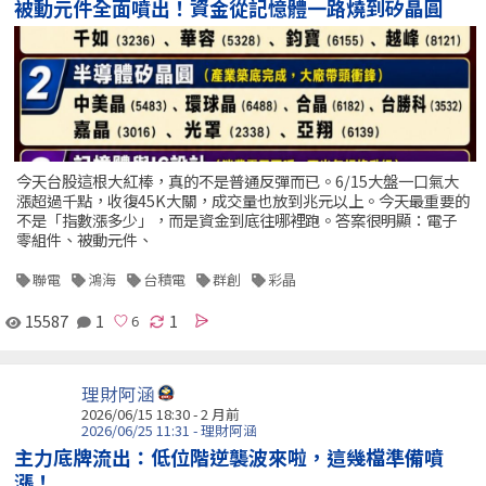
被動元件全面噴出！資金從記憶體一路燒到矽晶圓
今天台股這根大紅棒，真的不是普通反彈而已。6/15大盤一口氣大
漲超過千點，收復45K大關，成交量也放到兆元以上。今天最重要的
不是「指數漲多少」，而是資金到底往哪裡跑。答案很明顯：電子
零組件、被動元件、
聯電
鴻海
台積電
群創
彩晶
15587
1
1
理財阿涵
2026/06/15 18:30 - 2 月前
2026/06/25 11:31 - 理財阿涵
主力底牌流出：低位階逆襲波來啦，這幾檔準備噴
漲！