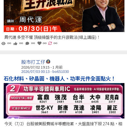
周代運 多空不懼 頂級操盤手的主升浪戰法(線上講座)！
∞
∞
∞
∞
∞
股市打工仔
2026/07/02 19:15 - 1 月前
2026/07/03 00:13 - bo651030
石化材料、矽晶圓、機器人、功率元件全面點火！
今天（7/2）台股被美股費城半導體拖累，大盤直接下殺 274 點，相