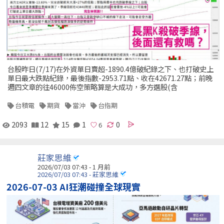
台股昨日(7/17)在外資單日賣超-1890.4億破紀錄之下、也打破史上
單日最大跌點紀錄，最後指數-2953.71點、收在42671.27點；前晚
週四文章的往46000佈空策略算是大成功，多方選股(含
台積電
期貨
當沖
台指期
2093
12
15
1
0
莊家思維
2026/07/03 07:43 - 1 月前
2026/07/03 07:43 - 莊家思維
2026-07-03 AI狂潮碰撞全球現實