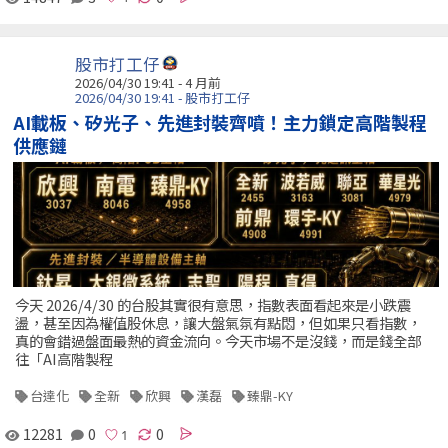
股市打工仔
2026/04/30 19:41 - 4 月前
2026/04/30 19:41 - 股市打工仔
AI載板、矽光子、先進封裝齊噴！主力鎖定高階製程
供應鏈
今天 2026/4/30 的台股其實很有意思，指數表面看起來是小跌震
盪，甚至因為權值股休息，讓大盤氣氛有點悶，但如果只看指數，
真的會錯過盤面最熱的資金流向。今天市場不是沒錢，而是錢全部
往「AI高階製程
台達化
全新
欣興
漢磊
臻鼎-KY
12281
0
0