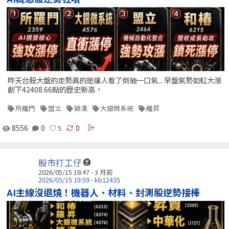
昨天台股大盤的走勢真的是讓人看了倒抽一口氣... 早盤氣勢如虹大漲
創下42408.66點的歷史新高，
所羅門
盟立
穎漢
大銀微系統
羅昇
8556
0
0
股市打工仔
2026/05/15 18:47 - 3 月前
2026/05/15 19:59 - kb12435
AI主線沒退燒！機器人、材料、封測股逆勢接棒