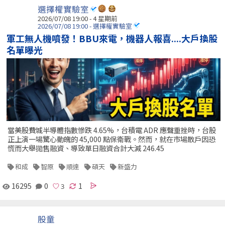
選擇權實驗室
2026/07/08 19:00 - 4 星期前
2026/07/08 19:00 - 選擇權實驗室
軍工無人機噴發！BBU來電，機器人報喜....大戶換股
名單曝光
當美股費城半導體指數慘跌 4.65%，台積電 ADR 應聲重挫時，台股
正上演一場驚心動魄的 45,000 點保衛戰。然而，就在市場散戶因恐
慌而大舉拋售融資、導致單日融資合計大減 246.45
和成
智原
順達
碩天
新盛力
16295
0
1
股童