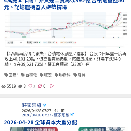
元、記憶體機器人逆勢撐場
【4萬點再度得而復失，台積電休息壓抑指數】 台股今日早盤一度再
攻上40,101.23點，但高檔賣壓仍重，尾盤遭摜壓，終場下跌94.9
點，收在39,521.73點。權王台積電（2330）連
國巨*
台積電
旺宏
聯發科
羅昇
5519
3
0
莊家思維
2026/04/28 07:27 - 4 月前
2026/04/28 07:27 - 莊家思維
2026-04-28 全球資本大重分配