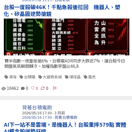
台股一度殺破46K！千點急殺後拉回 機器人、塑
化、矽晶圓逆勢搶鏡
費半指數一夜重挫逾6%，台積電ADR同步大跌近7%，讓台股今日
開盤氣氛瞬間轉冷。加權指數早盤以46,8
鴻海
台積電
大銀微系統
環球晶
雷虎
10462
0
0
背著台積電跑
2026/05/16 17:30 - 3 月前
2026/05/16 17:30 - 背著台積電跑
AI下一站不是雲端，是機器人！台股重摔579點 實體
AI概念股逆勢狂噴