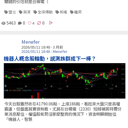
關鍵的引信就是台積電（
盟立
英濟
全球傳動
和椿
羅昇
5463
0
0
Menefer
2026/05/11 18:48 - 3 月前
2026/05/11 18:48 - Menefer
機器人概念股輪動，感測族群成下一棒？
今天台股雖然收在41790.06點、上漲186點，看起來大盤只是高檔
震盪，但盤面其實很有戲。尤其在台積電（2330）短線被英特爾分
單消息壓住、權值股氣勢沒那麼整齊的情況下，資金明顯開始往
「機器人、智慧