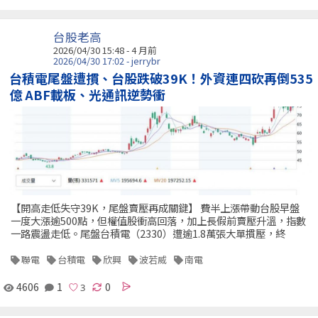
台股老高
2026/04/30 15:48 - 4 月前
2026/04/30 17:02 - jerrybr
台積電尾盤遭摜、台股跌破39K！外資連四砍再倒535
億 ABF載板、光通訊逆勢衝
【開高走低失守39K，尾盤賣壓再成關鍵】 費半上漲帶動台股早盤
一度大漲逾500點，但權值股衝高回落，加上長假前賣壓升溫，指數
一路震盪走低。尾盤台積電（2330）遭逾1.8萬張大單摜壓，終
聯電
台積電
欣興
波若威
南電
4606
1
0