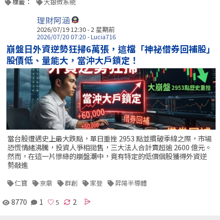
標籤：
大銀微系統
理財阿涵
2026/07/19 12:30 - 2 星期前
2026/07/20 07:20 - Lucia716
崩盤日外資逆勢狂掃6萬張，這檔「神祕借券回補股」
股價低、量能大，當沖大戶鎖定！
當台股遭遇史上最大跌點，單日重挫 2953 點並摜破季線之際，市場
恐慌情緒沸騰，投資人爭相拋售，三大法人合計賣超逾 2600 億元。
然而，在這一片慘綠的崩盤潮中，竟有特定的低價個股獲得外資逆
勢敲進
仁寶
京鼎
群創
家登
昇陽半導體
8770
1
2