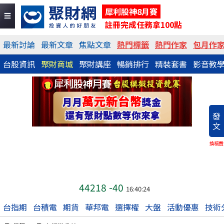
犀利股神8月賽
註冊完成任務拿100點
最新討論
最新文章
焦點文章
熱門標籤
熱門作家
包月作
台股資訊
聚財商城
聚財講座
暢銷排行
精裝套書
影音教
發
文
換稿費
44218
-40
16:40:24
台指期
台積電
期貨
華邦電
選擇權
大盤
活動優惠
技術