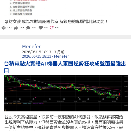
聚財女孩 成為聚財網認證作家 解鎖您的專屬福利與功能！
∞
∞
∞
∞
∞
Menefer
2026/05/15 18:13 - 3 月前
2026/05/15 18:13 - Menefer
台積電點火實體AI 機器人軍團逆勢狂攻成盤面最強出
口
台股今天高檔震盪，很多前一波很熱的AI伺服器、散熱族群都開始
出現獲利了結壓力，但盤面資金並沒有真的散掉，反而很明顯往另
一條新主線集中，那就是實體AI與機器人。這波會突然燒起來，最