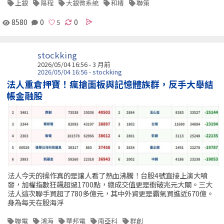
上銀
陽程
大銀微系統
和椿
聯策
8580
0
0
stockking
2026/05/04 16:56 - 3 月前
2026/05/04 16:56 - stockking
法人重倉押寶！瘋搶面板與記憶體族群，反手大舉結
帳金融股
法人今天的操作真的是讓人看了熱血沸騰！台股4號直接上演大噴
發，加權指數狂飆超過1700點，總成交值更是衝破兆元大關。三大
法人這次聯手買超了780多億元，其中外資更是霸氣買進近670億。
身為每天在股海浮
聯電
鴻海
華邦電
南亞科
群創