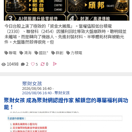
今日台股上演了極致的「資金大搬風」。當權值股如台積電
（2330）、聯發科（2454）因獲利回吐導致大盤崩跌時，聰明錢並
未離場，而是轉向了機器人、先進封裝材料、半導體耗材與被動元
件。大盤雖然殺得很兇，但
聯電
鴻海
國巨*
群創
力積電
10498
2
0
聚財女孩
2026/08/06 16:40 -
2026/08/06 16:40 - 聚財女孩
聚財女孩 成為聚財網認證作家 解鎖您的專屬福利與功
能！