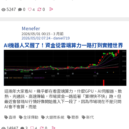
5247
0
0
Menefer
2026/05/01 00:15 - 3 月前
2026/05/02 07:24 - daniel719
AI機器人又醒了！資金從雲端算力一路打到實體世界
這兩年大家看AI，幾乎都在看雲端算力，什麼GPU、AI伺服器、散
熱、光通訊、高速傳輸，市場資金一路追著「算得快不快」跑。但
最近會發現AI行情好像開始進入下一段了，因為市場現在不是只問
AI會不會算，而是
直得
全球傳動
大銀微系統
聰泰
新代
14847
3
0