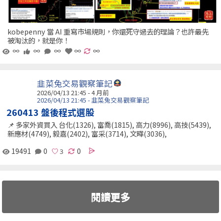
kobepenny 當 AI 重寫市場規則，你還死守過去的理論？也許最先
被淘汰的，就是你！
∞
∞
∞
∞
∞
韭菜兔交易觀察筆記
2026/04/13 21:45 - 4 月前
2026/04/13 21:45 - 韭菜兔交易觀察筆記
260413 盤後程式選股
📌 多家外資買入 台化(1326), 富喬(1815), 高力(8996), 高技(5439),
新應材(4749), 毅嘉(2402), 富采(3714), 文曄(3036),
19491
0
0
閱讀更多