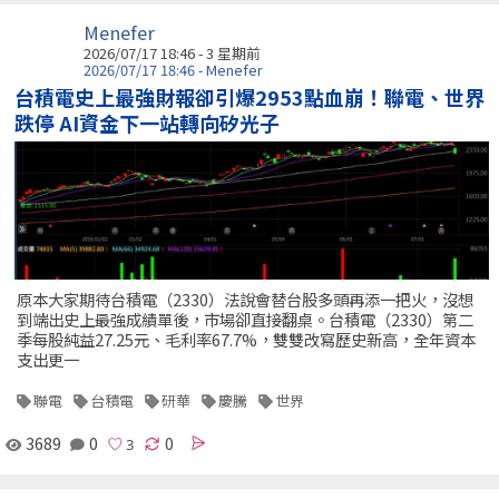
Menefer
2026/07/17 18:46 - 3 星期前
2026/07/17 18:46 - Menefer
台積電史上最強財報卻引爆2953點血崩！聯電、世界
跌停 AI資金下一站轉向矽光子
原本大家期待台積電（2330）法說會替台股多頭再添一把火，沒想
到端出史上最強成績單後，市場卻直接翻桌。台積電（2330）第二
季每股純益27.25元、毛利率67.7%，雙雙改寫歷史新高，全年資本
支出更一
聯電
台積電
研華
慶騰
世界
3689
0
0