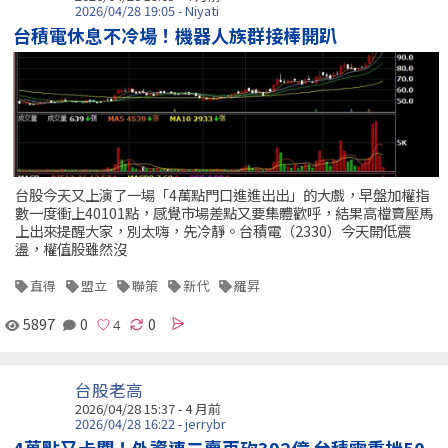
2026/04/28 19:05 - Niyati
台積電休息不冷場！機器人族群接棒開趴
台股今天又上演了一場「4萬點門口進進出出」的大戲，早盤加權指
數一度衝上40101點，感覺市場差點又要集體歡呼，結果高檔賣壓馬
上出來提醒大家，別太嗨，先冷靜。台積電（2330）今天開低震
盪，權值股雖然沒
直得
盟立
聯策
新代
羅昇
5897
0
0
台股老高
2026/04/28 15:37 - 4 月前
2026/04/28 16:22 - jerrybr
4萬點又卡關！外資連二賣再砍392億 台積電重挫50