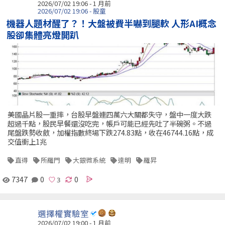
2026/07/02 19:06 - 1 月前
2026/07/02 19:06 - 股童
機器人題材醒了？！大盤被費半嚇到腿軟 人形AI概念
股卻集體亮燈開趴
美國晶片股一重摔，台股早盤連四萬六大關都失守，盤中一度大跌
超過千點，股民早餐還沒吃完，帳戶可能已經先吐了半碗粥。不過
尾盤跌勢收斂，加權指數終場下跌274.83點，收在46744.16點，成
交值衝上1兆
直得
所羅門
大銀微系統
達明
羅昇
7347
0
0
選擇權實驗室
2026/07/02 19:00 - 1 月前