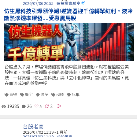
2026/07/06 20:55 - 選擇權實驗室
仿生黑科技引爆漲停潮!逆變器迎千億轉單紅利，液冷
散熱滲透率爆發....受惠黑馬股
台股進入 7 月，市場情緒如雲霄飛車般劇烈波動。就在權值股受美
股拖累、大盤一度崩跌千點的恐慌時刻，盤面卻出現了極端的分
歧：一群具備「仿生黑科技」與「去中化轉單」題材的黑馬股，竟
在血流成河的盤勢中逆
直得
廣宇
強茂
和椿
旭隼
19385
26
2
台股老高
2026/07/02 11:19 - 1 月前
2026/07/02 11:19 - 台股老高