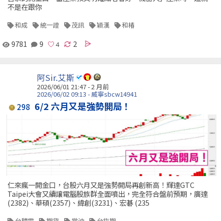
不是在跟你
和成
統一證
茂訊
穎漢
和椿
9781
9
2
阿Sir.艾斯
2026/06/01 21:47 - 2 月前
2026/06/02 09:13 - 威寧sbcw14941
6/2 六月又是強勢開局！
298
仁來瘋一開金口，台股六月又是強勢開局再創新高！輝達GTC
Taipei大會又續讓電腦股族群全面噴出，完全符合盤前預期，廣達
(2382)、華碩(2357)、緯創(3231)、宏碁 (235
台積電
期貨
當沖
台指期