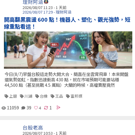
理財阿涵
2026/08/07 11:23 - 1 天前
2026/08/07 17:29 - 理財阿涵
開高翻黑震盪 600 點！機器人、塑化、觀光強勢，短
線重點看這！
今日(8/7)早盤台股這走勢大開大合、簡直在坐雲霄飛車！本來開盤
還氣勢如虹，指數迅速衝高 430 點，就在市場預期可能要站穩
44,500 點（甚至挑戰 4.5 萬點）大關的時候，高檔賣壓竟然
上銀
川湖
台橡
王品
富邦媒
11059
39
1
台股老高
2026/08/07 10:53 - 1 天前