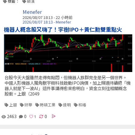
標籤：
穎漢
Menefer
2026/08/07 18:13 -
22 小時前
2026/08/07 18:13 - Menefer
機器人概念股又嗨了！宇樹IPO＋黃仁勳雙重點火
台股今天大盤雖然走得有點悶，但機器人族群完全是另一個世界。
中國人形機器人獨角獸宇樹科技啟動IPO詢價，加上輝達持續把「機
器人就是下一波AI」這件事講得愈來愈明白，資金立刻往相關概念
股衝。上銀（2049
上銀
研華
時碩工業
達明
和椿
2463
0
0