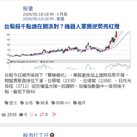
股童
2026/05/18 18:49 - 3 月前
2026/05/18 18:49 - 股童
台股殺千點誰在開派對？機器人軍團逆勢亮紅燈
台股今日被市場按下「驚嚇模式」，美股重挫加上國際局勢不穩，
開盤賣壓直接往下灌，台積電（2330）、台達電（2308）、日月光
投控（3711）這些權值大咖一起腿軟，加權指數盤中一度殺逾千
點，最低下探40
盟立
泓格
穎漢
鈞興-KY
羅昇
2936
0
0
股市打工仔