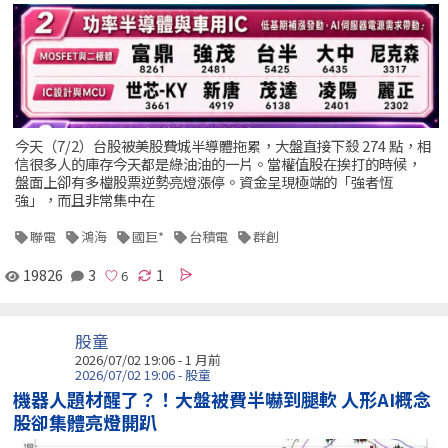
今天（7/2）台股被美股費城半導體拖累，大盤直接下殺 274 點，相
信很多人的庫存今天都是綠油油的一片。當權值股在挨打的時候，
盤面上卻有多檔股票逆勢亮燈漲停。資金呈現極端的「強者恆
強」，而且非常集中在
聯電
鴻海
國巨*
台積電
群創
19826
3
1
股童
2026/07/02 19:06 - 1 月前
2026/07/02 19:06 - 股童
機器人題材醒了？！大盤被費半嚇到腿軟 人形AI概念
股卻集體亮燈開趴