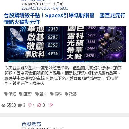
2026/05/18 18:30 - 3 月前
2026/05/19 05:50 - BAF5901
台股驚魂殺千點！SpaceX引爆低軌衛星 國巨兆元行
情點火被動元件
今天台股雖然盤中一度急殺超過千點，但盤面其實沒有想像中那麼
悲觀，因為資金很明顯沒有離場，而是快速集中到幾條最有故事、
最有基本面撐腰的主線。 整理下來，盤面最強重點就是：低軌衛
星、被動元件、機器人
華通
國巨*
盟立
雷科
啟碁
6593
3
0
台股老高