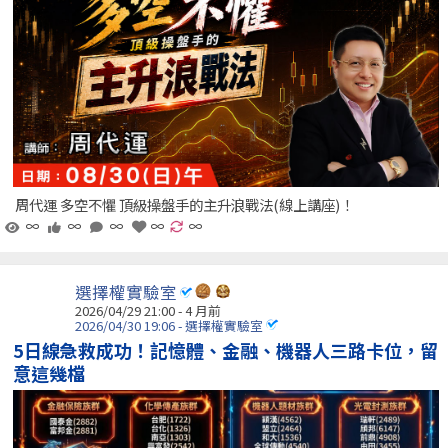
周代運 多空不懼 頂級操盤手的主升浪戰法(線上講座)！
∞
∞
∞
∞
∞
選擇權實驗室
2026/04/29 21:00 - 4 月前
2026/04/30 19:06 - 選擇權實驗室
5日線急救成功！記憶體、金融、機器人三路卡位，留
意這幾檔