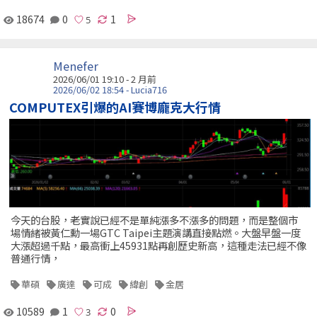
18674
0
1
Menefer
2026/06/01 19:10 - 2 月前
2026/06/02 18:54 - Lucia716
COMPUTEX引爆的AI賽博龐克大行情
今天的台股，老實說已經不是單純漲多不漲多的問題，而是整個市
場情緒被黃仁勳一場GTC Taipei主題演講直接點燃。大盤早盤一度
大漲超過千點，最高衝上45931點再創歷史新高，這種走法已經不像
普通行情，
華碩
廣達
可成
緯創
金居
10589
1
0