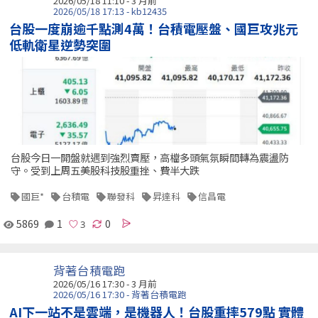
2026/05/18 11:10 - 3 月前
2026/05/18 17:13 - kb12435
台股一度崩逾千點測4萬！台積電壓盤、國巨攻兆元
低軌衛星逆勢突圍
台股今日一開盤就遇到強烈賣壓，高檔多頭氣氛瞬間轉為震盪防
守。受到上周五美股科技股重挫、費半大跌
國巨*
台積電
聯發科
昇達科
信昌電
5869
1
0
背著台積電跑
2026/05/16 17:30 - 3 月前
2026/05/16 17:30 - 背著台積電跑
AI下一站不是雲端，是機器人！台股重摔579點 實體