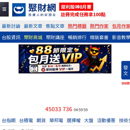
犀利股神8月賽
註冊完成任務拿100點
最新討論
最新文章
焦點文章
熱門標籤
熱門作家
包月作
台股資訊
聚財商城
聚財講座
暢銷排行
精裝套書
影音教
發
文
換稿費
45033
736
04:59:59
台指期
台積電
期貨
華邦電
選擇權
大盤
活動優惠
技術