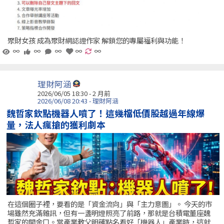
聚財女孩 成為聚財網認證作家 解鎖您的專屬福利與功能！
∞
∞
∞
∞
∞
理財阿涵
2026/06/05 18:30 - 2 月前
2026/06/08 20:43 - 理財阿涵
魏哲家欽點機器人噴了！這幾檔低價股越過年線爆
量，法人瘋搶的獲利劇本
在這個圈子裡，要看的是「資金流向」與「主力意圖」。 今天的市
場雖然充滿雜訊，但有一盞明燈照亮了前路，那就是台積電董座魏
哲家的開金口。當產業教父明確點名看好「機器人」產業時，這就