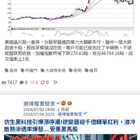
美國晶片股一重摔，台股早盤連四萬六大關都失守，盤中一度大跌
超過千點，股民早餐還沒吃完，帳戶可能已經先吐了半碗粥。不過
尾盤跌勢收斂，加權指數終場下跌274.83點，收在46744.16點，成
交值衝上1兆
直得
所羅門
大銀微系統
達明
羅昇
7417
0
0
選擇權實驗室
2026/07/02 19:00 - 1 月前
2026/07/06 20:55 - 選擇權實驗室
仿生黑科技引爆漲停潮!逆變器迎千億轉單紅利，液冷
散熱滲透率爆發....受惠黑馬股