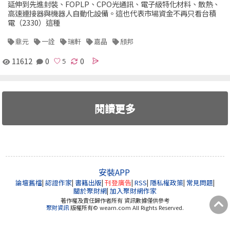
延伸到先進封裝、FOPLP、CPO光通訊、電子級特化材料、散熱、
高速連接器與機器人自動化設備。這也代表市場資金不再只看台積
電（2330）這種
鼎元
一詮
瑞軒
嘉晶
頎邦
11612
0
0
閱讀更多
安裝APP
論壇舊檔
|
認證作家
|
書籍出版
|
刊登廣告
|
RSS
|
隱私權政策
|
常見問題
|
關於聚財網
|
加入聚財網作家
著作權及責任歸作者所有 資訊數據僅供參考
聚財資訊
版權所有© wearn.com All Rights Reserved.