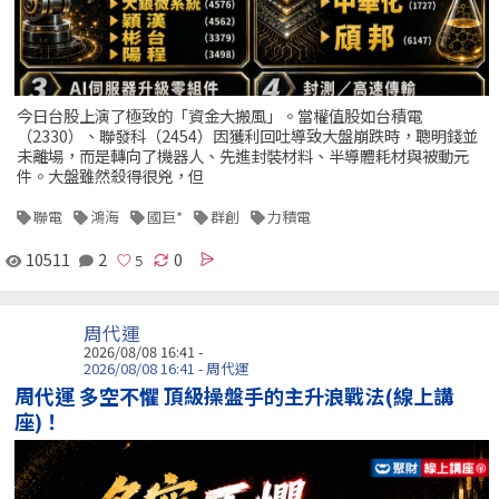
今日台股上演了極致的「資金大搬風」。當權值股如台積電
（2330）、聯發科（2454）因獲利回吐導致大盤崩跌時，聰明錢並
未離場，而是轉向了機器人、先進封裝材料、半導體耗材與被動元
件。大盤雖然殺得很兇，但
聯電
鴻海
國巨*
群創
力積電
10511
2
0
周代運
2026/08/08 16:41 -
2026/08/08 16:41 - 周代運
周代運 多空不懼 頂級操盤手的主升浪戰法(線上講
座)！