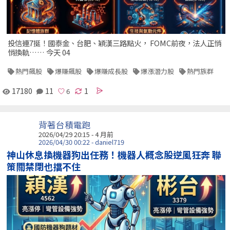
投信連7挺！國泰金、台肥、穎漢三路點火， FOMC前夜，法人正悄
悄換軌…… 今天 04
熱門飆股
爆賺飆股
爆賺成長股
爆漲潛力股
熱門族群
17180
11
1
背著台積電跑
2026/04/29 20:15 - 4 月前
2026/04/30 00:22 - daniel719
神山休息換機器狗出任務！機器人概念股逆風狂奔 聯
策關禁閉也擋不住