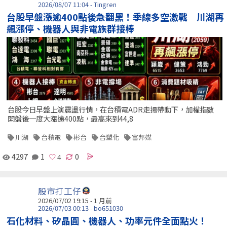
2026/08/07 11:04 - Tingren
台股早盤漲逾400點後急翻黑！季線多空激戰 川湖再
飆漲停、機器人與非電族群接棒
台股今日早盤上演震盪行情，在台積電ADR走揚帶動下，加權指數
開盤後一度大漲逾400點，最高來到44,8
川湖
台積電
彬台
台塑化
富邦媒
4297
1
0
股市打工仔
2026/07/02 19:15 - 1 月前
2026/07/03 00:13 - bo651030
石化材料、矽晶圓、機器人、功率元件全面點火！