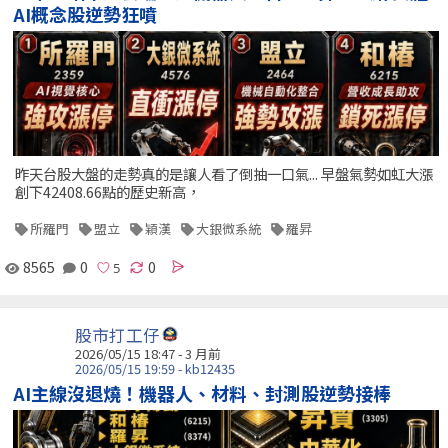
AI概念股逆勢狂噴
昨天台股大盤的走勢真的是讓人看了倒抽一口氣... 早盤氣勢如虹大漲
創下42408.66點的歷史新高，
所羅門
盟立
穎漢
大銀微系統
羅昇
8565
0
0
股市打工仔
2026/05/15 18:47 - 3 月前
2026/05/15 19:59 - kb12435
AI主線沒退燒！機器人、材料、封測股逆勢接棒