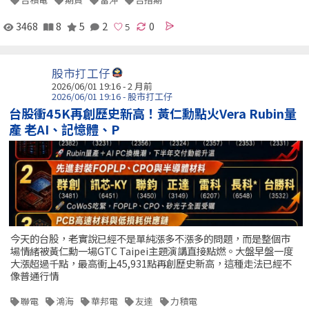
3468
8
5
2
0
股市打工仔
2026/06/01 19:16 - 2 月前
2026/06/01 19:16 - 股市打工仔
台股衝45K再創歷史新高！黃仁勳點火Vera Rubin量
產 老AI、記憶體、P
今天的台股，老實說已經不是單純漲多不漲多的問題，而是整個市
場情緒被黃仁勳一場GTC Taipei主題演講直接點燃。大盤早盤一度
大漲超過千點，最高衝上45,931點再創歷史新高，這種走法已經不
像普通行情
聯電
鴻海
華邦電
友達
力積電