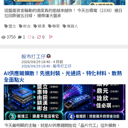
這盤面資金輪動的速度真的是越來越快！ 今天台積電（2330）連日
拉回跌破五日線， 連帶讓大盤承
盟立
彬台
穎漢
聯策
機器人
3750
1
0
股市打工仔
2026/04/29 18:40 - 4 月前
2026/04/29 18:40 - 股市打工仔
AI供應鏈擴散！先進封裝、光通訊、特化材料、散熱
全面點火
今天最明顯的主軸，就是AI供應鏈開始從「晶片代工」往外擴散，