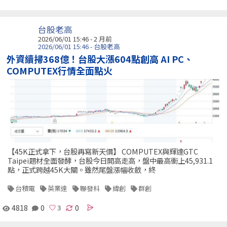
台股老高
2026/06/01 15:46 - 2 月前
2026/06/01 15:46 - 台股老高
外資續掃368億！台股大漲604點創高 AI PC、
COMPUTEX行情全面點火
【45K正式拿下，台股再寫新天價】 COMPUTEX與輝達GTC
Taipei題材全面發酵，台股今日開高走高，盤中最高衝上45,931.1
點，正式跨越45K大關。雖然尾盤漲幅收斂，終
台積電
英業達
聯發科
緯創
群創
4818
0
0