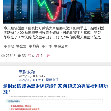
今天這場盤面，簡真比好萊塢大片還要刺激。如果早上十點看到盤
面跌掉 1,400 點就嚇得把股票全砍掉，可能剛被主力當成「韭菜」
給收割了。今天的成交量噴出了 1 兆 2,294 億的驚天巨量，這是
聯電
堡達
鈞寶
和椿
蜜望實
21645
33
1
聚財女孩
2026/08/08 16:41 -
2026/08/08 16:41 - 聚財女孩
聚財女孩 成為聚財網認證作家 解鎖您的專屬福利與功
能！