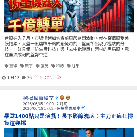
台股進入 7 月，市場情緒如雲霄飛車般劇烈波動。就在權值股受美
股拖累、大盤一度崩跌千點的恐慌時刻，盤面卻出現了極端的分
歧：一群具備「仿生黑科技」與「去中化轉單」題材的黑馬股，竟
在血流成河的盤勢中逆
直得
廣宇
強茂
和椿
旭隼
19442
26
2
選擇權實驗室
2026/06/05 19:00 - 2 月前
2026/06/18 17:02 - 選擇權實驗室
暴跌1400點只是演戲！長下影線洩底：主力正瘋狂掃
貨這幾檔