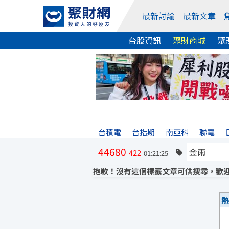
最新討論
最新文章
台股資訊
聚財商城
聚
台積電
台指期
南亞科
聯電
44680
422
01:21:25
抱歉！沒有這個標籤文章可供搜尋，歡迎
熱