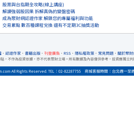
股票與台指期全攻略(線上講座)
解讀強弱股因果 拆解真偽的變盤密碼
成為聚財網認證作家 解鎖您的專屬福利與功能
交易累點 數百種課程兌換 還有不定期3C抽獎活動
檔
．
認證作家
．
書籍出版
．
刊登廣告
．
RSS
．
隱私權政策
．
常見問題
．
關於聚財
轉貼，不作為投資依據，亦不代表聚財立場。所有數據及內容僅供參考，投資應獨立判
All Rights Reserved. TEL：02-82287755 商城客服時間：台北週一至週五9:0