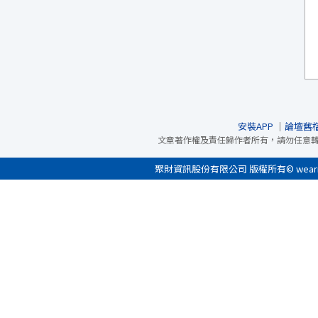
安裝APP
｜
論壇舊
文章著作權及責任歸作者所有，請勿任意
聚財資訊股份有限公司 版權所有© wearn.com 