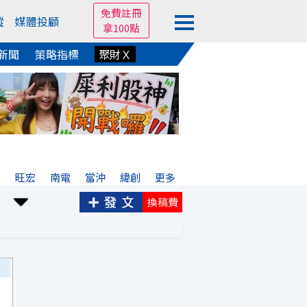
免費註冊
蹤
媒體投顧
拿100點
新聞
策略指標
聚財Ｘ
亞
旺宏
南電
當沖
緯創
更多
換稿費