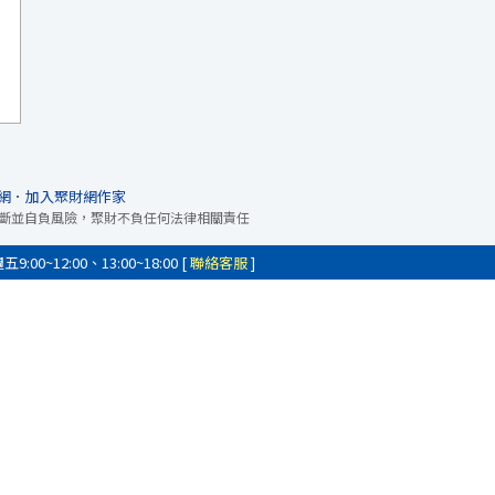
網
．
加入聚財網作家
斷並自負風險，聚財不負任何法律相關責任
0~12:00、13:00~18:00 [
聯絡客服
]